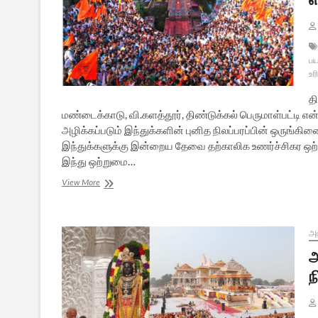
வேதனை
பய
உர
தி
மண்டைக்காடு, வி.களத்தூர், திண்டுக்கல் பெருமாள்பட்டி எ
அழிக்கப்படும் இந்துக்களின் புனித நிலப்பரப்பின் ஒருங்கி
இந்துக்களுக்கு இன்றைய தேவை தற்காலிக உணர்ச்சிகர ஒற்
இந்து ஒற்றுமை…
திருப்பரங்குன்றத்தின்
View More
தீபத்தூண்
சர்ச்சை
:
சில
அர
எண்ணங்கள்
அ
ந