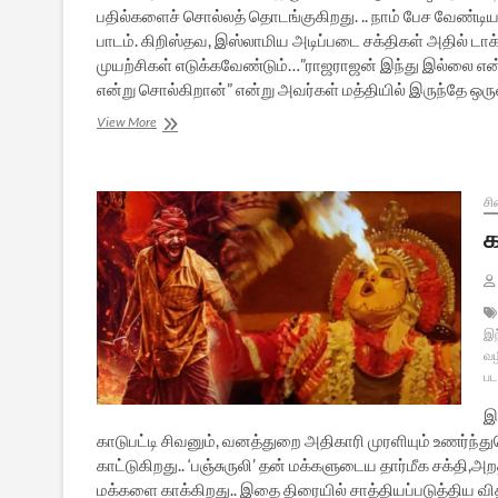
பதில்களைச் சொல்லத் தொடங்குகிறது. .. நாம் பேச வேண்
பாடம். கிறிஸ்தவ, இஸ்லாமிய அடிப்படை சக்திகள் அதில் டாக்ட
முயற்சிகள் எடுக்கவேண்டும்…”ராஜராஜன் இந்து இல்லை என
என்று சொல்கிறான்” என்று அவர்கள் மத்தியில் இருந்தே ஒர
இந்துமதம்
View More
குறித்த
அவதூறுகளை
எப்படி
எதிர்கொள்வது:
சி
ஒரு
க
பார்வை
இந
வழ
பட
இ
காடுபட்டி சிவனும், வனத்துறை அதிகாரி முரளியும் உணர்ந்த
காட்டுகிறது.. ‘பஞ்சுருலி’ தன் மக்களுடைய தார்மீக சக்தி,
மக்களை காக்கிறது.. இதை திரையில் சாத்தியப்படுத்திய வ