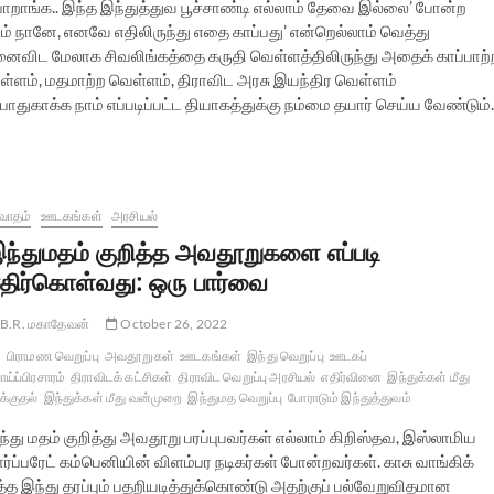
ோறாங்க.. இந்த இந்துத்துவ பூச்சாண்டி எல்லாம் தேவை இல்லை’ போன்ற
ம் நானே, எனவே எதிலிருந்து எதை காப்பது’ என்றெல்லாம் வெத்து
விட மேலாக சிவலிங்கத்தை கருதி வெள்ளத்திலிருந்து அதைக் காப்பாற்
்ளம், மதமாற்ற வெள்ளம், திராவிட அரசு இயந்திர வெள்ளம்
துகாக்க நாம் எப்படிப்பட்ட தியாகத்துக்கு நம்மை தயார் செய்ய வேண்டும
வாதம்
ஊடகங்கள்
அரசியல்
ந்துமதம் குறித்த அவதூறுகளை எப்படி
திர்கொள்வது: ஒரு பார்வை
B.R. மகாதேவன்
October 26, 2022
பிராமண வெறுப்பு
அவதூறுகள்
ஊடகங்கள்
இந்து வெறுப்பு
ஊடகப்
ய்ப்பிரசாரம்
திராவிடக் கட்சிகள்
திராவிட வெறுப்பு அரசியல்
எதிர்வினை
இந்துக்கள் மீது
க்குதல்
இந்துக்கள் மீது வன்முறை
இந்துமத வெறுப்பு
போராடும் இந்துத்துவம்
்து மதம் குறித்து அவதூறு பரப்புபவர்கள் எல்லாம் கிறிஸ்தவ, இஸ்லாமிய
ர்ப்பரேட் கம்பெனியின் விளம்பர நடிகர்கள் போன்றவர்கள். காசு வாங்கிக்
 இந்து தரப்பும் பதறியடித்துக்கொண்டு அதற்குப் பல்வேறுவிதமான