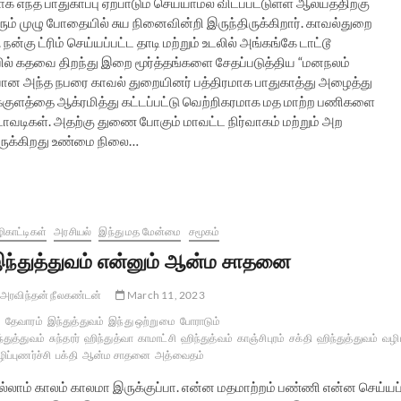
 எந்த பாதுகாப்பு ஏற்பாடும் செய்யாமல் விடப்பட்டுள்ள ஆலயத்திற்கு
லரும் முழு போதையில் சுய நினைவின்றி இருந்திருக்கிறார். காவல்துறை
கு ட்ரிம் செய்யப்பட்ட தாடி மற்றும் உடலில் அங்கங்கே டாட்டூ
ில் கதவை திறந்து இறை மூர்த்தங்களை சேதப்படுத்திய “மனநலம்
ியான அந்த நபரை காவல் துறையினர் பத்திரமாக பாதுகாத்து அழைத்து
க்குளத்தை ஆக்ரமித்து கட்டப்பட்டு வெற்றிகரமாக மத மாற்ற பணிகளை
டாவடிகள். அதற்கு துணை போகும் மாவட்ட நிர்வாகம் மற்றும் அற
ருக்கிறது உண்மை நிலை…
ிகாட்டிகள்
அரசியல்
இந்து மத மேன்மை
சமூகம்
ந்துத்துவம் என்னும் ஆன்ம சாதனை
அரவிந்தன் நீலகண்டன்
March 11, 2023
தேவாரம்
இந்துத்துவம்
இந்து ஒற்றுமை
போராடும்
்துத்துவம்
சுந்தரர்
ஹிந்துத்வா
காமாட்சி
ஹிந்துத்வம்
காஞ்சிபுரம்
சக்தி
ஹிந்துத்துவம்
வழி
ழிப்புணர்ச்சி
பக்தி
ஆன்ம சாதனை
அத்வைதம்
எல்லாம் காலம் காலமா இருக்குப்பா. என்ன மதமாற்றம் பண்ணி என்ன செய்யப