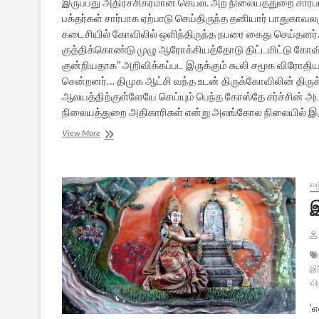
இருப்பது அதிர்ச்சிகரமான செயல். அற நிலையத்துறை சார்பாக
பக்தர்கள் சார்பாக ஏற்பாடு செய்திருந்த தனியார் பாதுகாவ
கடைசியில் கோவிலில் ஒளிந்திருந்த நபரை கைது செய்தனர். நன்
குத்திக்கொண்டு முழு ஆரோக்கியத்தோடு திட்டமிட்டு கோவ
குன்றியதாக” அறிவிக்கப்பட இருக்கும் கூலி சமூக விரோத
சென்றனர்… திமுக ஆட்சி வந்த உடன் திருக்கோவிலின் திரு
ஆலயத்திற்குள்ளேயே செய்யும் பெந்த கோஸ்தே சர்ச்சின் அ
நிலையத்துறை அதிகாரிகள் என்று அலங்கோல நிலையில் இ
அவிநாசி
View More
ஆலயம்
மீது
திட்டமிட்ட
தொடர்
வழ
தாக்குதல்கள்:
இ
நேரடி
ரிப்போர்ட்
இந
வி
‘