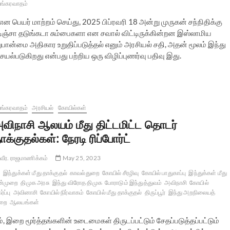
ங்கரவாதம்
 பெயர் மாற்றம் செய்து, 2025 பிப்ரவரி 18 அன்று முருகன் சந்நிதிக்கு
டிஞ்சா தடுங்கடா சும்பைகளா என சவால் விட்டிருக்கின்றன இஸ்லாமிய
ான்மை அதிகார உறுதிப்படுத்தல் எனும் அரசியல் சதி, அதன் மூலம் இந்து
யல்படுகிறது என்பது பற்றிய ஒரு விழிப்புணர்வு பதிவு இது.
ங்கரவாதம்
அரசியல்
கோயில்கள்
விநாசி ஆலயம் மீது திட்டமிட்ட தொடர்
ாக்குதல்கள்: நேரடி ரிப்போர்ட்
வீர. ராஜமாணிக்கம்
May 25, 2023
இந்துக்கள் மீது தாக்குதல்
காவல்துறை
கோயில் சீரழிவு
கோயில் பாதுகாப்பு
இந்துக்கள் மீது
ன்முறை
திமுக அரசு
இந்து விரோத திமுக
போராடும் இந்துத்துவம்
அவிநாசி
கோயில்
்ப்பு
அவினாசி
கோயில் நிர்வாகம்
கோயில் மீது தாக்குதல்
திருப்பூர்
இந்து அறநிலையத்
ுறை
ஆலயங்கள்
 இறை மூர்த்தங்களின் உடைமைகள் திருடப்பட்டும் சேதப்படுத்தப்பட்டும்