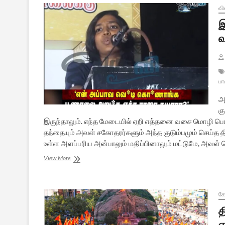
வி
இ
வ
பா
அ
க
இருந்தாலும். எந்த மேடையில் ஏறி எத்தனை வசை மொழி பொழி
தந்தையும் அவள் சகோதரர்களும் அந்த குடும்பமும் செய்த தி
உள்ள அளப்பரிய அன்பாலும் மதிப்பினாலும் மட்டுமே, அவள் 
இந்து
View More
தியாக
வீரர்
குமார்
பாண்டியன்
கோ
குடும்பத்து
த
வாரிசு
எ
எதிரணியில்: