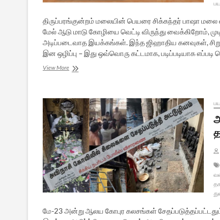
பய
திருப்பரங்குன்றம் மலையின் பெயரை சிக்கந்தர் பாஷா மலை என
மேல் ஆடு மாடு கோழியை வெட்டி விருந்து வைக்கிறோம், மு
அடிப்படைவாத இயக்கங்கள். இந்த ஜிஹாதிய கனவுகள், சிறுப
இன ஒழிப்பு – இது ஒவ்வொரு கட்டமாக, படிப்படியாக எப்படி செ
திருப்பரங்குன்றம்:
View More
ஜிஹாதி
தாக்குதலும்,
ஆக்கிரமிப்பு
சதிகளும்
பய
அ
த
வ
தகர
த
மே-23 அன்று ஆலய கோபுர கலசங்கள் சேதப்படுத்தப்பட்டதும்,