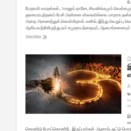
ப
மேதாவி வாதங்கள்.. ‘ஈசனும் நானே, சிவலிங்கமும் வெள்ளமு
ஞானமரபுத்தனம் பேசி அன்னை விலகவில்லை. மாறாக தன்னை
அதை அணைத்துக் கொள்கிறாள். எனில், இந்து வெறுப்பு வெள
ஆகியவற்றிலிருந்து நம் சமுதாயத்தையும், ஆலயங்களையும் பா
இந்துத்துவம்
View More
என்னும்
ஆன்ம
சாதனை
வி
இ
எ
பொ
தா
இந
கா
கொண்டு போய்கொண்டே இருப்பார்கள். ஆனால், ஒட்டு மொத்த