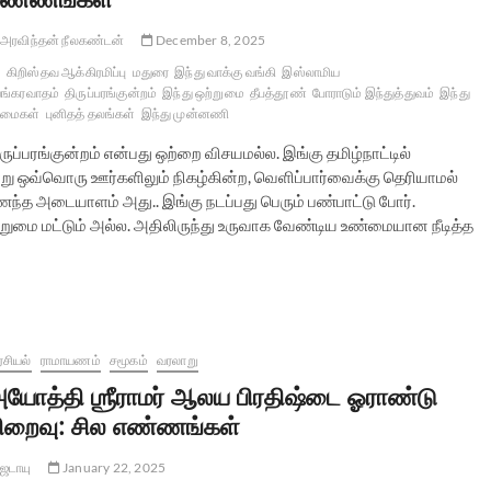
அரவிந்தன் நீலகண்டன்
December 8, 2025
கிறிஸ்தவ ஆக்கிரமிப்பு
மதுரை
இந்து வாக்கு வங்கி
இஸ்லாமிய
ங்கரவாதம்
திருப்பரங்குன்றம்
இந்து ஒற்றுமை
தீபத்தூண்
போராடும் இந்துத்துவம்
இந்து
ிமைகள்
புனிதத் தலங்கள்
இந்து முன்னணி
ருப்பரங்குன்றம் என்பது ஒற்றை விசயமல்ல. இங்கு தமிழ்நாட்டில்
ன்று ஒவ்வொரு ஊர்களிலும் நிகழ்கின்ற, வெளிப்பார்வைக்கு தெரியாமல்
ணைந்த அடையாளம் அது.. இங்கு நடப்பது பெரும் பண்பாட்டு போர்.
றுமை மட்டும் அல்ல. அதிலிருந்து உருவாக வேண்டிய உண்மையான நீடித்த
சியல்
ராமாயணம்
சமூகம்
வரலாறு
யோத்தி ஶ்ரீராமர் ஆலய பிரதிஷ்டை ஓராண்டு
ிறைவு: சில எண்ணங்கள்
ஜடாயு
January 22, 2025