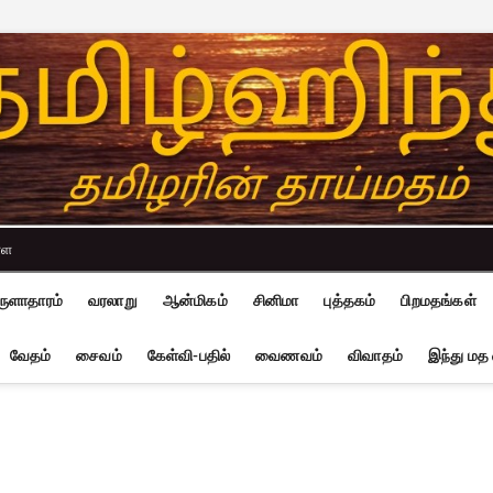
்ள
ுளாதாரம்
வரலாறு
ஆன்மிகம்
சினிமா
புத்தகம்
பிறமதங்கள்
வேதம்
சைவம்
கேள்வி-பதில்
வைணவம்
விவாதம்
இந்து மத