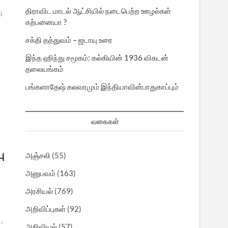
திராவிட மாடல் ஆட்சியில் நடைபெற்ற ஊழல்கள்
ி
கற்பனையா ?
சக்தி தத்துவம் – ஜடாயு உரை
இந்த ஹிந்து சமூகம்: கல்கியின் 1936 விகடன்
தலையங்கம்
பங்களாதேஷ் கலவரமும் இந்தியாவின்பாதுகாப்பும்
வகைகள்
ு
அஞ்சலி
(55)
அனுபவம்
(163)
அரசியல்
(769)
அறிவிப்புகள்
(92)
ய
அறிவியல்
(57)