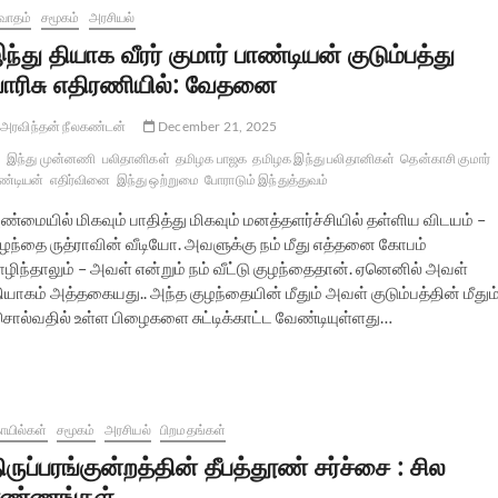
வாதம்
சமூகம்
அரசியல்
ந்து தியாக வீரர் குமார் பாண்டியன் குடும்பத்து
ாரிசு எதிரணியில்: வேதனை
அரவிந்தன் நீலகண்டன்
December 21, 2025
இந்து முன்னணி
பலிதானிகள்
தமிழக பாஜக
தமிழக இந்து பலிதானிகள்
தென்காசி குமார்
ண்டியன்
எதிர்வினை
இந்து ஒற்றுமை
போராடும் இந்துத்துவம்
ண்மையில் மிகவும் பாதித்து மிகவும் மனத்தளர்ச்சியில் தள்ளிய விடயம் –
ுழந்தை ருத்ராவின் வீடியோ. அவளுக்கு நம் மீது எத்தனை கோபம்
ந்தாலும் – அவள் என்றும் நம் வீட்டு குழந்தைதான். ஏனெனில் அவள்
யாகம் அத்தகையது.. அந்த குழந்தையின் மீதும் அவள் குடும்பத்தின் மீதும
சொல்வதில் உள்ள பிழைகளை சுட்டிக்காட்ட வேண்டியுள்ளது…
யில்கள்
சமூகம்
அரசியல்
பிறமதங்கள்
ிருப்பரங்குன்றத்தின் தீபத்தூண் சர்ச்சை : சில
ண்ணங்கள்