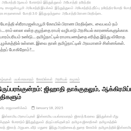
அயோத்தி ஆலயம்
போராடும் இந்துத்துவம்
அயோத்தி
நரேந்திர
டி
ராமஜன்மபூமி
அயோத்தி இயக்கம்
இந்துத்துவம்
அயோத்தித் தீர்ப்பு
நரேந்திர மோதி
மோத
சு சாதனைகள்
மோதி 3.0
இந்து ஒற்றுமை
அயோத்தி பிராண பிரதிஷ்டை
யோத்தி ஸ்ரீராமஜன்மபூமி கோயில் பிராண பிரதிஷ்டை வைபவம் நம்
ம்… ராம் லாலா என்ற குழந்தை ராமர் வழிபாடு அரசியல் காரணங்களுக்காக
பாரம்பரியம் உண்டு… தமிழ்நாட்டில் ராமாயணத்தை எரித்த இந்து விரோத
ுழக்கத்தில் உள்ளன. இவை தான் தமிழ்நாட்டின் அவமானச் சின்னங்கள்.
கற்றப் போகிறோம்?…
கழ்வுகள்
பயங்கரவாதம்
கோயில்கள்
அரசியல்
சமூகம்
ிருப்பரங்குன்றம்: ஜிஹாதி தாக்குதலும், ஆக்கிரமிப்ப
திகளும்
வீர. ராஜமாணிக்கம்
January 18, 2025
இஸ்லாமிய அமைப்புகள்
இஸ்லாமிய பயங்கரவாதம்
ஜிகாத் பேரவை
இந்துக்கள் மீது
க்குதல்
போராடும் இந்துத்துவம்
திருப்பரங்குன்றம்
தமிழக ஜிகாதிகள்
தமிழகத்தில்
காத்
ஜிகாத்
அறுபடைவீடு
மதுரை
இந்து அறநிலையத் துறை
கோயில்
தமிழகத்தில் இஸ்லாமி