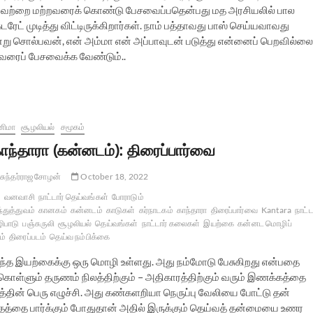
டியவற்றை மற்றவரைக் கொண்டு பேசவைப்பதென்பது மத அரசியலில் பால
ரேட் முடித்து விட்டிருக்கிறார்கள். நாம் பத்தாவது பாஸ் செய்யவாவது
்று சொல்பவன், என் அம்மா என் அப்பாவுடன் படுத்து என்னைப் பெறவில்லை
ுவரைப் பேசவைக்க வேண்டும்..
னிமா
சூழலியல்
சமூகம்
ாந்தாரா (கன்னடம்): திரைப்பார்வை
சுந்தர்ராஜ சோழன்
October 18, 2022
வனவாசி
நாட்டார் தெய்வங்கள்
போராடும்
்துத்துவம்
கானகம்
கன்னடம்
காடுகள்
கர்நாடகம்
காந்தாரா
திரைப்பார்வை
Kantara
நாட்ட
ிபாடு
பஞ்சுருலி
சூழலியல்
தெய்வங்கள்
நாட்டார் கலைகள்
இயற்கை
கன்னட மொழிப்
ம்
திரைப்படம்
தெய்வ நம்பிக்கை
ந்த இயற்கைக்கு ஒரு மொழி உள்ளது. அது நம்மோடு பேசுகிறது என்பதை
ுகொள்ளும் தருணம் நிலத்திற்கும் – அதிகாரத்திற்கும் வரும் இணக்கத்தை
அறத்தின் பெரு எழுச்சி. அது கண்களறியா நெருப்பு வேலியை போட்டு தன்
ிதத்தை பார்க்கும் போதுதான் அதில் இருக்கும் தெய்வத் தன்மையை உணர