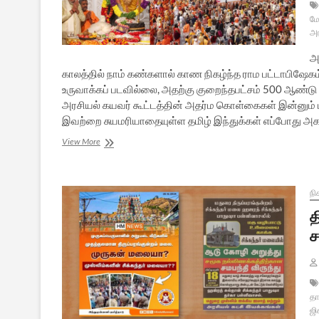
மோ
அர
அ
காலத்தில் நாம் கண்களால் காண நிகழ்ந்த ராம பட்டாபிஷேக
உருவாக்கப் படவில்லை, அதற்கு குறைந்தபட்சம் 500 ஆண்டு 
அரசியல் கயவர் கூட்டத்தின் அதர்ம கொள்கைகள் இன்னும் ப
இவற்றை சுயமரியாதையுள்ள தமிழ் இந்துக்கள் எப்போது அ
அயோத்தி
View More
ஶ்ரீராமர்
ஆலய
பிரதிஷ்டை
ஓராண்டு
நி
நிறைவு:
த
சில
ச
எண்ணங்கள்
தா
ஜி