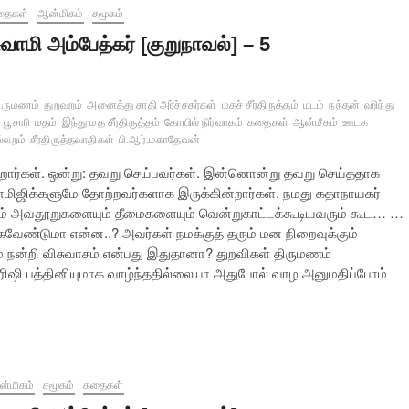
தைகள்
ஆன்மிகம்
சமூகம்
ுவாமி அம்பேத்கர் [குறுநாவல்] – 5
ிருமணம்
துறவறம்
அனைத்து சாதி அர்ச்சகர்கள்
மதச் சீர்திருத்தம்
மடம்
நந்தன்
ஹிந்து
பூசாரி
மதம்
இந்து மத சீர்திருத்தம்
கோயில் நிர்வாகம்
கதைகள்
ஆன்மீகம்
ஊடக
்லறம்
சீர்திருத்தவாதிகள்
பி.ஆர்.மகாதேவன்
ிறார்கள். ஒன்று: தவறு செய்பவர்கள். இன்னொன்று தவறு செய்ததாக
ாமிஜிக்களுமே தோற்றவர்களாக இருக்கின்றார்கள். நமது கதாநாயகர்
படும் அவதூறுகளையும் தீமைகளையும் வென்றுகாட்டக்கூடியவரும் கூட… …
வேண்டுமா என்ன..? அவர்கள் நமக்குத் தரும் மன நிறைவுக்கும்
ும் நன்றி விசுவாசம் என்பது இதுதானா? துறவிகள் திருமணம்
் ரிஷி பத்தினியுமாக வாழ்ந்ததில்லையா அதுபோல் வாழ அனுமதிப்போம்
்மிகம்
சமூகம்
கதைகள்