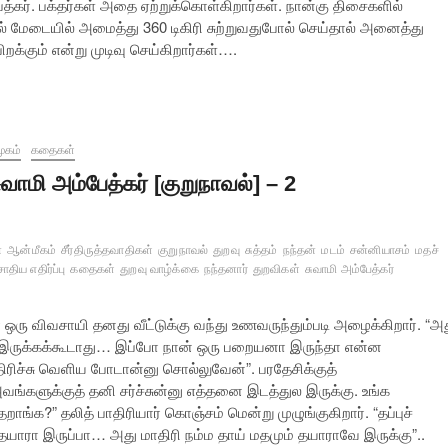
ர். பக்தர்கள் அதை ஏற்றுக்கொள்கிறார்கள். நான்கு திசைகளில்
மேடையில் அமைத்து 360 டிகிரி சுற்றுவதுபோல் செய்தால் அனைத்து
ிறக்கும் என்று முடிவு செய்கிறார்கள்….
ூகம்
கதைகள்
ுவாமி அம்பேத்கர் [குறுநாவல்] – 2
்
ஆன்மீகம்
சீர்திருத்தவாதிகள்
குறுநாவல்
துறவு
சுத்தம்
நந்தன்
மடம்
சன்னியாசம்
மதச்
சாதிய எதிர்ப்பு
கதைகள்
துறவு வாழ்க்கை
நந்தனார்
துறவிகள்
சுவாமி அம்பேத்கர்
ாரை ஒரு விவசாயி தனது வீட்டுக்கு வந்து உணவருந்தும்படி அழைக்கிறார். “அ
இருக்கக்கூடாது… இப்போ நான் ஒரு பறையனா இருந்தா என்ன
ந்திரிச்சு வெளிய போடான்னு சொல்லுவேன்”. பரதேசிக்குத்
அவங்களுக்குத் தனி சர்ச்சுன்னு எத்தனை இடத்துல இருக்கு. உங்க
்க?” தலித் பாதிரியார் கொஞ்சம் மென்று முழுங்குகிறார். “தப்புச்
தயாரா இருப்பா… அது மாதிரி நம்ம தாய் மதமும் தயாராவே இருக்கு”..