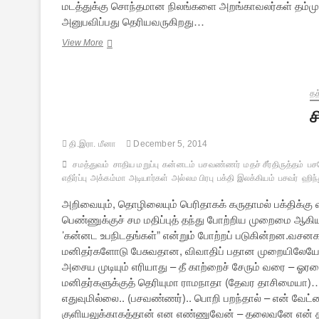
மடத்துக்கு சொந்தமான நிலங்களை அறங்காவலர்கள் தம்ம
அனுபவிப்பது தெரியவருகிறது…
சுவாமி
View More
அம்பேத்கர்
[குறுநாவல்]
–
2
தத
ச
தி.இரா. மீனா
December 5, 2014
சமத்துவம்
சாதிய மறுப்பு
கன்னடம்
பசவண்ணர்
மதச் சீர்திருத்தம்
பச
எதிர்ப்பு
அக்கம்மா
அடியார்கள்
அல்லம பிரபு
பக்தி இலக்கியம்
பசவர்
ஹிந்
அறிவையும், தொழிலையும் பெரிதாகக் கருதாமல் பக்திக்கு
பெண்ணுக்குச் சம மதிப்புத் தந்து போற்றிய முறைமை ஆக
’கன்னட உபநிடதங்கள்” என்றும் போற்றப் படுகின்றன.வசனக
மனிதர்களோடு பேசுவதான, விவாதிப் பதான முறையிலேயே அ
அசைய முடியும் எரியாது – தீ காற்றைச் சேரும் வரை – ஓ
மனிதர்களுக்குத் தெரியுமா ராமநாதா (தேவர தாசிமையா)… 
எதுவுமில்லை.. (பசவண்ணர்).. பொறி பறந்தால் – என் வேட்கை
குளியலுக்காகத்தான் என எண்ணுவேன் – தலைவனே என் 