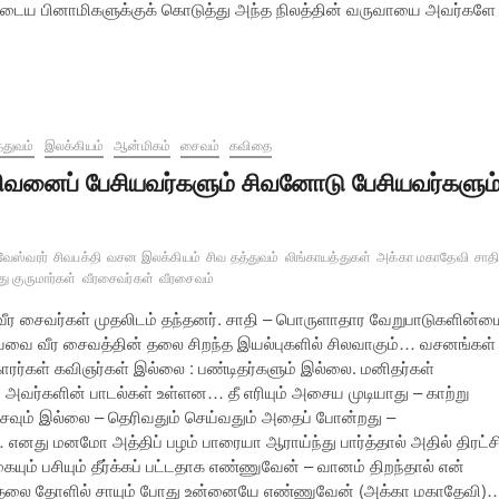
ுடைய பினாமிகளுக்குக் கொடுத்து அந்த நிலத்தின் வருவாயை அவர்களே
்துவம்
இலக்கியம்
ஆன்மிகம்
சைவம்
கவிதை
ிவனைப் பேசியவர்களும் சிவனோடு பேசியவர்களும
வேஸ்வரர்
சிவபக்தி
வசன இலக்கியம்
சிவ தத்துவம்
லிங்காயத்துகள்
அக்கா மகாதேவி
சாத
து குருமார்கள்
வீரசைவர்கள்
வீரசைவம்
 வீர சைவர்கள் முதலிடம் தந்தனர். சாதி – பொருளாதார வேறுபாடுகளின்ம
ியவை வீர சைவத்தின் தலை சிறந்த இயல்புகளில் சிலவாகும்… வசனங்கள்
ாரர்கள் கவிஞர்கள் இல்லை : பண்டிதர்களும் இல்லை. மனிதர்கள்
வர்களின் பாடல்கள் உள்ளன… தீ எரியும் அசைய முடியாது – காற்று
ரசைவும் இல்லை – தெரிவதும் செய்வதும் அதைப் போன்றது –
எனது மனமோ அத்திப் பழம் பாரையா ஆராய்ந்து பார்த்தால் அதில் திரட்ச
யும் பசியும் தீர்க்கப் பட்டதாக எண்ணுவேன் – வானம் திறந்தால் என்
தலை தோளில் சாயும் போது உன்னையே எண்ணுவேன் (அக்கா மகாதேவி)