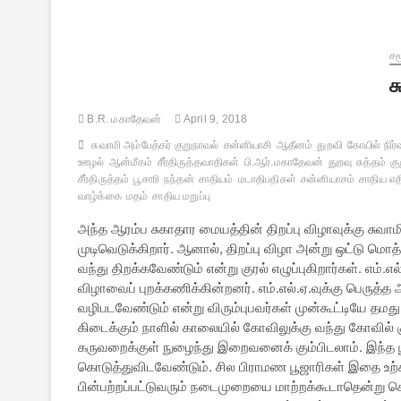
அம்பேத்கர்
[குறுநாவல்]
–
4
சம
ச
B.R. மகாதேவன்
April 9, 2018
சுவாமி அம்பேத்கர் குறுநாவல்
சன்னியாசி
ஆதீனம்
துறவி
கோயில் நிர்
ஊழல்
ஆன்மீகம்
சீர்திருத்தவாதிகள்
பி.ஆர்.மகாதேவன்
துறவு
சுத்தம்
கு
சீர்திருத்தம்
பூசாரி
நந்தன்
சாதியம்
மடாதிபதிகள்
சன்னியாசம்
சாதிய எதிர
வாழ்க்கை
மதம்
சாதிய மறுப்பு
அந்த ஆரம்ப சுகாதார மையத்தின் திறப்பு விழாவுக்கு சுவ
முடிவெடுக்கிறார். ஆனால், திறப்பு விழா அன்று ஒட்டு மொத்த
வந்து திறக்கவேண்டும் என்று குரல் எழுப்புகிறார்கள். எம்.
விழாவைப் புறக்கணிக்கின்றனர். எம்.எல்.ஏ.வுக்கு பெரு
வழிபடவேண்டும் என்று விரும்புபவர்கள் முன்கூட்டியே த
கிடைக்கும் நாளில் காலையில் கோவிலுக்கு வந்து கோவில் 
கருவறைக்குள் நுழைந்து இறைவனைக் கும்பிடலாம். இந்த பூ
கொடுத்துவிடவேண்டும். சில பிராமண பூஜாரிகள் இதை உற்
பின்பற்றப்பட்டுவரும் நடைமுறையை மாற்றக்கூடாதென்று சொ