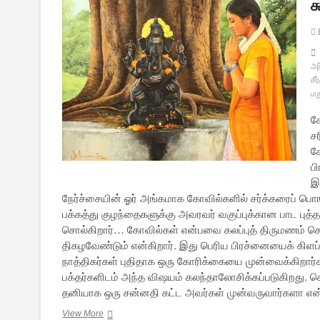
ச
அர
சீர
மறு
கோ
சர
சே
ப
இர
நேர்ச்சையின் ஓர் அங்கமாக கோவில்களில் சர்க்கரைப் ப
பக்கத்து குழந்தைகளுக்கு அவரவர் வகுப்புக்கான பாட புத்த
சொல்கிறார்… கோவில்கள் என்பவை கலப்புத் திருமணம் செய
திகழவேண்டும் என்கிறார். இது பெரிய பிரச்னையைக் கிளப்ப
நாத்திகர்கள் புதிதாக ஒரு கோரிக்கையை முன்வைக்கிறார்க
பக்தர்களிடம் அந்த விஷயம் கலந்தாலோசிக்கப்படுகிறது. செய
தனியாக ஒரு சன்னதி கட்ட அவர்கள் முன்வருவார்களா என்
சுவாமி
View More