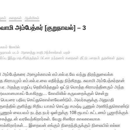
ூகம்
கதைகள்
ஆன்மிகம்
ுவாமி அம்பேத்கர் [குறுநாவல்] – 3
வாகம்
கோயில்
றுநாவல்
மடம்
அனைத்து சாதி அர்ச்சகர்கள்
மதச்
்ப்பு
இந்து மத சீர்திருத்தம்
பிட்சை
நந்தனார்
கதைகள்
தீட்டு
பறையர்
துறவிகள்
துறவு
ாமி அம்பேத்கரை அழைக்காமல் எம்.எல்.ஏ.வே வந்து திறந்துவைக்க
 கிராமமும் எம்.எல்.ஏ.வை எதிர்த்து நிற்கிறது. சுவாமி அம்பேத்கர்தான்
எல்.ஏ. அதற்கு மறுப்பு தெரிவித்ததும் ஒட்டு மொத்த கிராமத்தினரும் அந்த
த்த அவமானமாகப் போகிறது… கோவிலில் கருவறைக்குள் சென்று
மது பெயரை பதிவு செய்துகொள்ளவேண்டும். அவர்களுக்கு அனுமதி
குளத்தில் குளித்து சிறிய யாகம் செய்து சமஷ்டி பூணுல் அணிந்துகொண்டு
ணூல் வைபவம் நடத்த நபர் ஒன்றுக்கு 108 ரூபாய் கட்டணம் பூஜாரிக்குக்
சகத்துடன் வரவேற்கிறார்கள். வேறு சிலரோ காலகாலமாக
ல்கிறார்கள்… இறைவன் எங்கும் நிறைந்திருக்கும் நிலையில் எல்லா