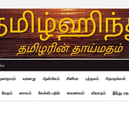
ள்ள
ுளாதாரம்
வரலாறு
ஆன்மிகம்
சினிமா
புத்தகம்
பிறமதங்கள்
வேதம்
சைவம்
கேள்வி-பதில்
வைணவம்
விவாதம்
இந்து மத