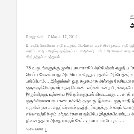
ஒழிப்பு”:
ஓர்
மீளாய்வு
பு
–
அ
2
ராஜசங்கர்
March 17, 2014
சாதிப் பிரச்சினை
சாதிய மறுப்பு
அம்பேத்கர்
மதச் சீர்திருத்தம்
சாதி ஒழி
எதிர்ப்பு
சாதி - அழிப்பு
தாழ்த்தப்பட்ட சாதியினர்
டாக்டர் அம்பேத்கர்
சாதி
ச
சீர்திருத்தம்
சமத்துவம்
75 வருடங்களுக்கு முன்பு பாபாசாகிப் அம்பேத்கர் எழுதிய “ச
செய்ய வேண்டியது அவசியமாகிறது. முதலில் அம்பேத்கர் என
பார்ப்போம்… இந்துக்கள் ஒரு சமூகமாக அல்லது தேசியமாக
ஒருவருக்கொருவர் உறவு கொண்டவர்கள் என்ற பிரக்ஞையே இ
இருக்கிறது, மற்றைய இந்துக்களுடன் கிடையாது…. சாதி எ
ஒருங்கிணைப்பை உண்டாக்கித் தருவது இல்லை. ஒரு சாதி இ
எழுகின்றன… சதுர்வர்ணம் சூத்திரர்களுக்கு மிகவும் கொட
எல்லாவற்றிக்கும் மற்றவர்களை நம்பியே இருக்கவேண்டிய அ
நினைத்தால் அதை யாரும் கேட்கமுடியாமல் போகும்…
அம்பேத்கரின்
View More