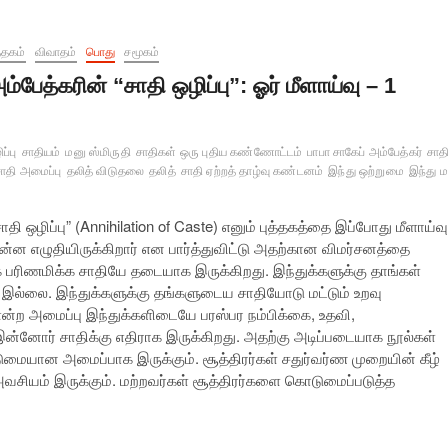
த்தகம்
விவாதம்
பொது
சமூகம்
ம்பேத்கரின் “சாதி ஒழிப்பு”: ஓர் மீளாய்வு – 1
ப்பு
சாதியம்
மனு ஸ்மிருதி
சாதிகள் ஒரு புதிய கண்ணோட்டம்
பாபா சாகேப் அம்பேத்கர்
சாத
ாதி அமைப்பு
தலித் விடுதலை
தலித்
சாதி ஏற்றத் தாழ்வு கண்டனம்
இந்து ஒற்றுமை
இந்து 
ாதி ஒழிப்பு” (Annihilation of Caste) எனும் புத்தகத்தை இப்போது மீளாய்வு
்ன எழுதியிருக்கிறார் என பார்த்துவிட்டு அதற்கான விமர்சனத்தை
 பரிணமிக்க சாதியே தடையாக இருக்கிறது. இந்துக்களுக்கு தாங்கள்
ல்லை. இந்துக்களுக்கு தங்களுடைய சாதியோடு மட்டும் உறவு
ன்ற அமைப்பு இந்துக்களிடையே பரஸ்பர நம்பிக்கை, உதவி,
ன்னோர் சாதிக்கு எதிராக இருக்கிறது. அதற்கு அடிப்படையாக நூல்கள்
ுமையான அமைப்பாக இருக்கும். சூத்திரர்கள் சதுர்வர்ண முறையின் கீழ்
வசியம் இருக்கும். மற்றவர்கள் சூத்திரர்களை கொடுமைப்படுத்த