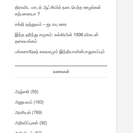
திராவிட மாடல் ஆட்சியில் நடைபெற்ற ஊழல்கள்
கற்பனையா ?
சக்தி தத்துவம் – ஜடாயு உரை
இந்த ஹிந்து சமூகம்: கல்கியின் 1936 விகடன்
தலையங்கம்
பங்களாதேஷ் கலவரமும் இந்தியாவின்பாதுகாப்பும்
வகைகள்
அஞ்சலி
(55)
அனுபவம்
(163)
அரசியல்
(769)
அறிவிப்புகள்
(92)
அறிவியல்
(57)