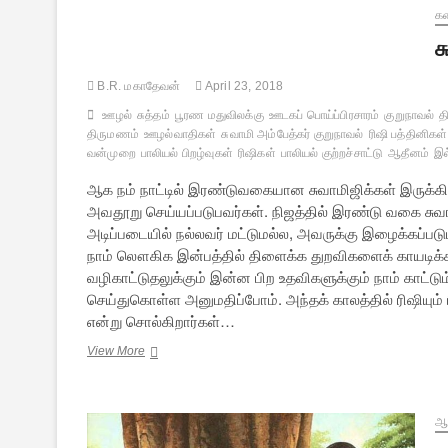
க
ச
B.R. மகாதேவன்
April 23, 2018
ஊழல்
சுத்தம்
பூரண மதுவிலக்கு
ஊடகப் பொய்ப்பிரசாரம்
குறுநாவல்
த
திருமணம்
ஊழல்வாதிகள்
சுவாமி அம்பேத்கர் குறுநாவல்
ரிஷி பத்தினிகள்
வன்முறை
பாலியல் பிறழ்வுகள்
ரிஷிகள்
பாலியல் குற்றச்சாட்டு
ஆதீனம்
இல
ஆக நம் நாட்டில் இரண்டுவகையான சுவாமிஜிக்கள் இருக்க
அவதூறு செய்யப்படுபவர்கள். நிஜத்தில் இரண்டு வகை சுவ
அடிப்படையில் நல்லவர் மட்டுமல்ல, அவருக்கு இழைக்கப்
நாம் லௌகிக இன்பத்தில் திளைக்க துறவிகளைக் காயடிக்க
வழிகாட்டுதலுக்கும் இன்ன பிற உதவிகளுக்கும் நாம் காட்ட
செய்துகொள்ள அனுமதிப்போம். அந்தக் காலத்தில் ரிஷியும
என்று சொல்கிறார்கள்…
சுவாமி
View More
அம்பேத்கர்
[குறுநாவல்]
–
5
ஆன