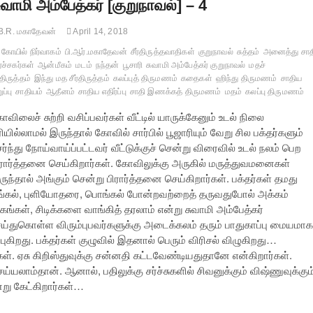
ுவாமி அம்பேத்கர் [குறுநாவல்] – 4
B.R. மகாதேவன்
April 14, 2018
கோயில் நிர்வாகம்
பி.ஆர்.மகாதேவன்
சீர்திருத்தவாதிகள்
குறுநாவல்
சுத்தம்
அனைத்து சாத
்ச்சகர்கள்
ஆன்மீகம்
மடம்
நந்தன்
பூசாரி
சுவாமி அம்பேத்கர் குறுநாவல்
மதச்
்திருத்தம்
இந்து மத சீர்திருத்தம்
கலப்புத் திருமணம்
கதைகள்
ஹிந்து திருமணம்
சாதிய
ப்பு
சாதியம்
ஆதீனம்
சாதிய எதிர்ப்பு
சாதி இணக்கத் திருமணம்
மதம்
கலப்பு திருமணம்
விலைச் சுற்றி வசிப்பவர்கள் வீட்டில் யாருக்கேனும் உடல் நிலை
ியில்லாமல் இருந்தால் கோவில் சார்பில் பூஜாரியும் வேறு சில பக்தர்களும்
ர்ந்து நோய்வாய்ப்பட்டவர் வீட்டுக்குச் சென்று விரைவில் உடல் நலம் பெற
ிரார்த்தனை செய்கிறார்கள். கோவிலுக்கு அருகில் மருத்துவமனைகள்
ுந்தால் அங்கும் சென்று பிரார்த்தனை செய்கிறார்கள். பக்தர்கள் தமது
ொங்கல், புளியோதரை, பொங்கல் போன்றவற்றைத் தருவதுபோல் அக்கம்
கங்கள், சிடிக்களை வாங்கித் தரலாம் என்று சுவாமி அம்பேத்கர்
்துகொள்ள விரும்புபவர்களுக்கு அடைக்கலம் தரும் பாதுகாப்பு மையமாக
ுகிறது. பக்தர்கள் குழுவில் இதனால் பெரும் விரிசல் விழுகிறது…
ள். ஏசு கிறிஸ்துவுக்கு சன்னதி கட்டவேண்டியதுதானே என்கிறார்கள்.
்யலாம்தான். ஆனால், பதிலுக்கு சர்ச்சுகளில் சிவனுக்கும் விஷ்ணுவுக்கும
று கேட்கிறார்கள்…