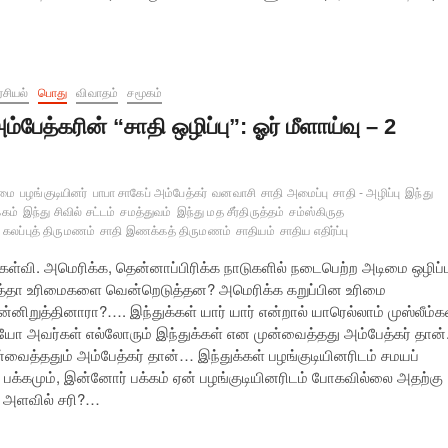
சியல்
பொது
விவாதம்
சமூகம்
ம்பேத்கரின் “சாதி ஒழிப்பு”: ஓர் மீளாய்வு – 2
்மை
பழங்குடியினர்
பாபா சாகேப் அம்பேத்கர்
வனவாசி
சாதி அமைப்பு
சாதி - அழிப்பு
இந்து
்கம்
இந்து சிவில் சட்டம்
சமத்துவம்
இந்து மத சீர்திருத்தம்
சம்ஸ்கிருத
கலப்புத் திருமணம்
சாதி இணக்கத் திருமணம்
சாதியம்
சாதிய எதிர்ப்பு
ேள்வி. அமெரிக்க, தென்னாப்பிரிக்க நாடுகளில் நடைபெற்ற அடிமை ஒழிப்ப
ைத்தா உரிமைகளை வென்றெடுத்தன? அமெரிக்க கறுப்பின உரிமை
்னிறுத்தினாரா?…. இந்துக்கள் யார் யார் என்றால் யாரெல்லாம் முஸ்லீம்க
ோ அவர்கள் எல்லோரும் இந்துக்கள் என முன்வைத்தது அம்பேத்கர் தான்
்வைத்ததும் அம்பேத்கர் தான்… இந்துக்கள் பழங்குடியினரிடம் சமயப்
ு பக்கமும், இன்னோர் பக்கம் ஏன் பழங்குடியினரிடம் போகவில்லை அதற்கு
த அளவில் சரி?…