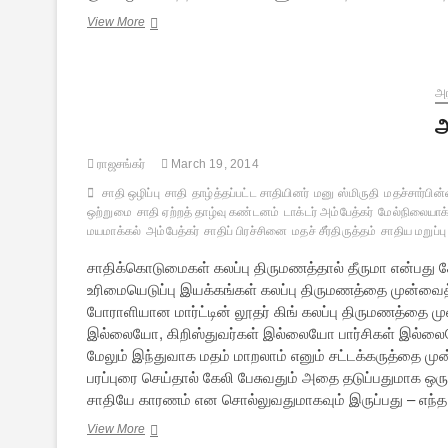
சிவனைப்
View More
பேசியவர்களும்
சிவனோடு
பேசியவர்களும்
அர
அ
ராஜசங்கர்
March 19, 2014
சாதி ஒழிப்பு
சாதி
தாழ்த்தப்பட்ட சாதியினர்
மனு ஸ்மிருதி
மதச்சார்பின
ஒற்றுமை
சாதி ஏற்றத் தாழ்வு கண்டனம்
டாக்டர் அம்பேத்கர்
மேல்நிலையாக
மயமாக்கல்
அம்பேத்கர்
சாதிப் பிரச்சினை
மதச் சீர்திருத்தம்
சாதிய மறுப்பு
சாதிக்கொடுமைகள் கலப்பு திருமணத்தால் தீருமா என்பது க
உரிமையெடுப்பு இயக்கங்கள் கலப்பு திருமணத்தை முன்வ
போராளியான மார்ட்டின் லூதர் கிங் கலப்பு திருமணத்தை முன
இல்லையோ, கிறிஸ்துவர்கள் இல்லையோ பார்சிகள் இல்லைய
மேலும் இந்துவாக மதம் மாறலாம் எனும் சட்டக்கருத்தை முன
பரப்புரை செய்தால் கேலி பேசுவதும் அதை தடுப்பதுமாக ஒர
சாதியே காரணம் என சொல்லுவதுமாகவும் இருப்பது – எந்
அம்பேத்கரின்
View More
“சாதி