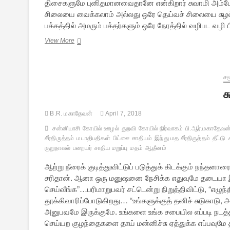
திசைகளுமே புனிதமானவைதானே என்கிறார் சுவாமி அம்பேத்க
சிலையை வைக்கலாம் அல்லது ஒரே தெய்வச் சிலையை சுழல் 
பக்கத்தில் அமரும் பக்தர்களும் ஒரே நேரத்தில் வழிபட வழி ப
சுவாமி
View More
அம்பேத்கர்
[குறுநாவல்]
–
3
சம
ச
B.R. மகாதேவன்
April 7, 2018
சன்னியாசி
கோயில் ஊழல்
துறவி
கோயில் நிர்வாகம்
பி.ஆர்.மகாதேவன
சீர்திருத்தம்
மடாதிபதிகள்
பிட்சை
சாதியம்
இந்து மத சீர்திருத்தம்
தீட்டு
குறுநாவல்
பறையர்
சாதிய மறுப்பு
மதம்
ஆதீனம்
ஆற்று நீரைக் குடித்துவிட்டுப் படுத்துக் கிடக்கும் நந்தன
சரிதான். ஆனா ஒரு மனுஷனை நேசிக்க எதுவுமே தடையா 
செய்வீங்க”…பரிமாறுபவர் சட்டென்று நிறுத்திவிட்டு, “எழு
தூக்கிவாரிப்போடுகிறது… “உங்களுக்குத் தனிச் சுடுகாடு, 
அனுபவமே இருக்குமே. உங்களை உங்க சபையில எப்படி நடத்தறாங
செய்யற குழந்தைகளை தாய் மன்னிச்சு ஏத்துக்க எப்பவுமே 