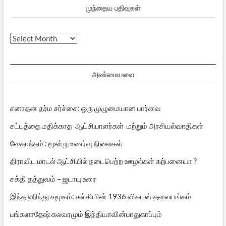
முந்தைய பதிவுகள்
முந்தைய
பதிவுகள்
அண்மையவை
சனாதன தர்ம சர்ச்சை: ஒரு முழுமையான பார்வை
சட்டத்தை மதிக்காத ஆட்சியாளர்கள் மற்றும் அரசியல்வாதிகள்
வேதாந்தம் : மூன்று உணர்வு நிலைகள்
திராவிட மாடல் ஆட்சியில் நடைபெற்ற ஊழல்கள் கற்பனையா ?
சக்தி தத்துவம் – ஜடாயு உரை
இந்த ஹிந்து சமூகம்: கல்கியின் 1936 விகடன் தலையங்கம்
பங்களாதேஷ் கலவரமும் இந்தியாவின்பாதுகாப்பும்