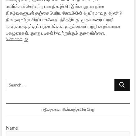
மயிர்க்கூச்செரியும் நடன நிகழ்ச்சி! இவ்வாறு பல நல்ல
நிகழ்வுகளுடன் தஞ்சை பெரிய கோயிலின் ஆயிரமாவது ஆண்டு
நிறைவு விழா சிறப்பாகவே நடந்தேறியது. முதல்வரைப் பற்றி
புகழுரைகளுக்கும் பஞ்சமில்லை. முதல்வரைப் பற்றி வழக்கமான
புகழுரைகள், குளறுபடிகள் இவற்றுக்கும் குறைவில்லை.
தஞ்சை
View More
பெரிய
கோயில்
1000ஆவது
ஆண்டு
நிறைவு
விழா
–
Search
ஓர்
ஆய்வு
…
பதிவுகளை மின்னஞ்சலில் பெற
Name