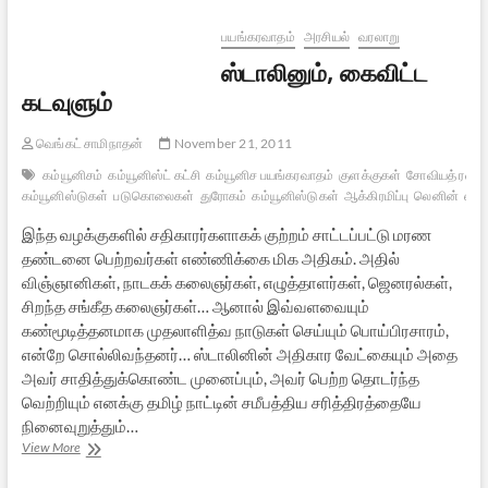
–
புத்தக
பயங்கரவாதம்
அரசியல்
வரலாறு
விமர்சனம்
ஸ்டாலினும், கைவிட்ட
கடவுளும்
வெங்கட் சாமிநாதன்
November 21, 2011
கம்யூனிசம்
கம்யூனிஸ்ட் கட்சி
கம்யூனிச பயங்கரவாதம்
குளக்குகள்
சோவியத் ரஷ்ய
கம்யூனிஸ்டுகள்
படுகொலைகள்
துரோகம்
கம்யூனிஸ்டுகள்
ஆக்கிரமிப்பு
லெனின்
ஸ்ட
இந்த வழக்குகளில் சதிகாரர்களாகக் குற்றம் சாட்டப்பட்டு மரண
தண்டனை பெற்றவர்கள் எண்ணிக்கை மிக அதிகம். அதில்
விஞ்ஞானிகள், நாடகக் கலைஞர்கள், எழுத்தாளர்கள், ஜெனரல்கள்,
சிறந்த சங்கீத கலைஞர்கள்… ஆனால் இவ்வளவையும்
கண்மூடித்தனமாக முதலாளித்வ நாடுகள் செய்யும் பொய்பிரசாரம்,
என்றே சொல்லிவந்தனர்… ஸ்டாலினின் அதிகார வேட்கையும் அதை
அவர் சாதித்துக்கொண்ட முனைப்பும், அவர் பெற்ற தொடர்ந்த
வெற்றியும் எனக்கு தமிழ் நாட்டின் சமீபத்திய சரித்திரத்தையே
நினைவுறுத்தும்…
ஸ்டாலினும்,
View More
கைவிட்ட
கடவுளும்