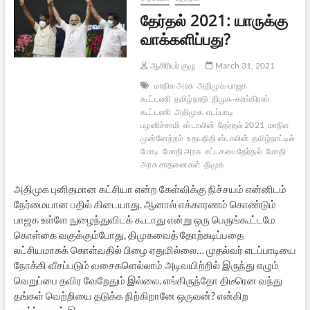
தேர்தல் 2021: யாருக்கு
வாக்களிப்பது?
ஆசிரியர் குழு
March 31, 2021
மாநில அரசு
அதிமுக-பாஜக
கூட்டணி
தமிழ்நாடு
திமுக-காங்கிரஸ்
கூட்டணி
அதிமுக
எடப்பாடி
பழனிச்சாமி
ஸ்டாலின்
தேர்தல் 2021
மாநில
முன்னேற்றம்
உதயநிதி ஸ்டாலின்
தமிழ்நாட்டில்
மோடி
மோதி அரசு
சட்டசபை தேர்தல்
மோதி
அரசு சாதனைகள்
திமுக
அதிமுக புனிதமான கட்சியா என்ற கேள்விக்கு நிச்சயம் என்னிடம்
நேர்மையான பதில் கிடையாது. ஆனால் எக்காரணம் கொண்டும்
பாஜக உள்ளே நுழைந்துவிடக் கூடாது என்று ஒரு பெருங்கூட்டமே
கொள்கை வகுக்கும்போது, திமுகவைத் தோற்கடிப்பதை
லட்சியமாகக் கொள்வதில் பிழை ஏதுமில்லை… முதல்வர் எடப்பாடியை
நோக்கி வீசப்படும் வசைகளெல்லாம் அடிவயிற்றில் இருந்து எழும்
வெறுப்பை தவிர வேறேதும் இல்லை. எங்கிருந்தோ திடீரென வந்து
தங்கள் வெற்றியை தடுக்க நிற்கிறானே ஒருவன்? என்கிற