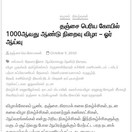
சமூகம்
நிகழ்வுகள்
தஞ்சை பெரிய கோயில்
1000ஆவது ஆண்டு நிறைவு விழா – ஓர்
ஆய்வு
தஞ்சை வெ.கோபாலன்
October 5, 2010
சங்கமம்
தேவார இசை
ஆயிரமாவது ஆண்டு நிறைவு
விழா
முதல்வர்
தமிழ்ச்சங்கம்
அருணகிரிநாதர்
கச்சேரி
மணிமண்டபம்
டாக்டர்
பத்மா சுப்பிரமணியம்
தேவாரம்
அரண்மனை வளாகம்
கருவூர்த்
தேவர்
கனிமொழி
திலகர் திடல்
பிரஹன் நாட்டியாஞ்சலி
அறக்கட்டளை
ஓதுவார்கள்
நடன
நிகழ்ச்சி
ராஜராஜேச்சரம்
நாடகம்
ஸ்டாலின்
கலாச்சார விழா
ராஜராஜ சோழன்
சீர்காழி
சிவசிதம்பரம்
தஞ்சை
க.அன்பழகன்
பெரிய கோயில்
சுதா ரகுநாதன்
விழாக்கோலம் பூண்ட தஞ்சை. கிராமக் கலை நிகழ்ச்சிகள், நடன
கலை விழா நிகழ்ச்சிகள், வரலாற்றுக் கண்காட்சிகள்,
ஆய்வரங்கங்கள் என்று அரிய நிகழ்ச்சிகள். இந்நிகழ்ச்சிகளுக்கு
மகுடம் சூட்டுவது போல ஆயிரத்துக்கும் மேற்பட்ட பரத நடனக்
கலைஞர்கள், பத்மா சுப்ரமணியம் உட்பட நடனமாடிய