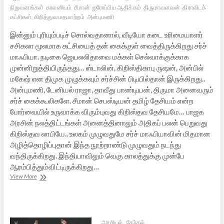
நிறுவனங்கள்
காலனியம்
சீமான்
ஐரோப்பிய ஆதிக்கம்
திருமாவளவன்
திராவிடக்
கட்சிகள்
கிறித்துவ மதமாற்றம்
அன்புமணி
இன்னும் புரியும்படிச் சொல்வதானால், வீடியோ கடை உரிமையாளர்
சசிகலா மூலமாக கட்சியைத் தன் கைக்குள் வைத்திருக்கிறது சர்ச்
மாஃபியா. நடிகை ஜெயலலிதாவை மக்கள் செல்வாக்குக்காக
முன்னிறுத்தியிருந்தது… ஸ்டாலின், கிறிஸ்திகாபு ருஷன், அன்பில்
மகேஷ் என திமுக முழுக்கவும் சர்ச்சின் பிடியில்தான் இருக்கிறது..
அன்புமணி, டேனியல் ராஜா, தாவீது பாண்டியன், திருமா அனைவரும்
சர்ச் கைக்கூலிகளே. சீமான் செபஸ்டியன் தமிழ் தேசியம் என்ற
போர்வையில் உருவாக்க விரும்புவது கிறிஸ்தவ தேசியமே… பாஜக
அரசின் நலத்திட்டங்கள் அனைத்தினாலும் அதிகப் பலன் பெறுவது
கிறிஸ்தவ லாபியே.. உலகம் முழுவதுமே சர்ச் மாஃபியாவின் மிதமான
அழித்தொழிப்புதான் இந்த நூற்றாண்டு முழுவதும் நடந்து
வந்திருக்கிறது. இந்தியாவிலும் வெகு காலத்துக்கு முன்பே
ஆரம்பித்தும்விட்டிருக்கிறது…
தமிழக
View More
அரசியல்:
சர்வம்
சர்ச்
மயம்
அரசியல்
தேர்தல்