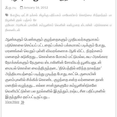
ஜடாயு
January 16, 2012
பேரழிவு
புரட்சி
நக்சல்
கிழக்கு பதிப்பகம்
மாவோயிசம்
கொடுமை
சித்தாந்தம்
மாவ
நிழலின் குரல்
பஞ்சம்
சே
குவேரா
அரசியல்
புகாரின்
கம்யூனிசம்
லெனின்
வன்முறை
ஸ்டாலின்
படுகொலை
மார்க
நீலகண்டன்
ஆண்களும் பெண்களும் குழந்தைகளும் முதியவர்களுமாகப்
படுகொலை செய்யப் பட்டதைப் பக்கம் பக்கமாகப் படிக்கும் போது,
மரணங்கள் வெறும் புள்ளி விவரங்களாக ஆகி விட்ட நிதர்சனம்
மனதைச் சுடுகிறது… கொள்கை மோகம் மட்டுமல்ல, சுய-அகங்கார
நோக்கங்களும் நேருவை ஸ்டாலினின் சோவியத் யூனியனுடன்
மையல் கொள்ள வைத்திருந்தன.. ‘திபெத்தில் எரிந்த நாலந்தா’
அத்தியாயத்தைப் படித்து முடித்த போது, காட்டெருமையின்
குளம்புகளில் சிக்கிக் கொண்ட குழந்தை என்ற வர்ணனை தான்
மனதில் எழுந்தது… எல்லா சான்றுகளுமே கம்யூனிஸ்டுகளே
வெளியிட்டுள்ள பல நூல்களில் இருந்தும், ரஷ்ய, சீன பதிப்புகளில்
இருந்துமே தரப்பட்டிருப்பது…
பஞ்சம்,
View More
படுகொலை,
பேரழிவு:
கம்யூனிசம்