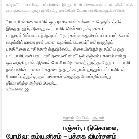
கம்யூனிசம்
சுயசரிதை
பாட்டாளிகள்
இடதுசாரிகள்
நினைவலைகள்
ஸ்டாலின்
மார்க்சிய
யதார்த்தவகை எழுத்து
முற்போக்கு இலக்கியம்
வெ.சா
இந்திய கம்யூனிஸ்டுகள்
”ஸ்டாலின் உண்மையில் ஒரு ராக்ஷஸன். எவ்வளவு நெருக்கத்தில்
இருந்தாலும், அவரது கூட்டாளிகளின் உயிருக்குக் கூட
பாதுகாப்பில்லை. எந்நேரமும் அவர்கள் கைதுசெய்யப்படலாம், பொய்
வழக்கில் மரண தண்டனை வழங்கப் படலாம்” என்று குற்றப்
பத்திரிகை வாசித்தார் க்ருஷ்சேவ்…. சிறையிலிருந்து தப்பிய ஒரு
பாட்டாளி, தன் பாட்டாளி நண்பனின் வீட்டில் தஞ்சம் புகலாம் என்று
ஓடி வருகிறான். ஆனால் போலீஸ் அவனைத் துரத்துகிறது. பாட்டாளி
நண்பனின் மனைவி கதவைத் திறக்கிறாள். தானும் பாட்டாளிகள்
போராட்டத்துக்கு தன் பங்கைச் செலுத்த வேண்டும் என்று
தீர்மானித்த அந்தப் பெண்….
ஸ்டாலினும்
View More
தமிழ்
பாட்டாளிப்
போராட்டக்
கதைகளும்
சமூகம்
அரசியல்
புத்தகம்
பஞ்சம், படுகொலை,
பேரழிவு: கம்யூனிசம் – புத்தக விமர்சனம்