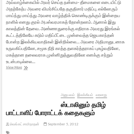
அவ்வாழ்க்கையில் அவர் செய்த நன்மை- தீமைகளை எடையிட்டு
அதற்கேற்ப அவரை விமர்சிப்பதே தகுதிசார் மதிப்பு. எல்லோரும்
மாய்ந்து மாய்ந்து அவரை வாழ்த்திக் கொண்டிருக்கும் இன்றைய
நாளில் எனது குரல் அபஸ்வரமாகத் தோன்றலாம். ஆனால் இது
காலத்தின் தேவை. அண்ணாதுரைக்கு எதிராக அவரது இரங்கல்
கூட்டத்திலேயே கடும் மதிப்பீட்டை முன்வைத்த ஜெயகாந்தன்
போன்ற இலக்கியவாதிகள் இன்றில்லை… அவரை அதிமானுடனாக
உருவகிப்பதிலோ, சமூக நீதி காத்த தளகர்த்தராகப் புகழ்வதிலோ,
மகத்தான தலைவராக முன்னிறுத்துவதிலோ எனக்கு சற்றும்
உடன்பாடில்லை…
அஞ்சலி:
View More
மு.கருணாநிதி
(1924-
2018)
அனுபவம்
இலக்கியம்
வரலாறு
ஸ்டாலினும் தமிழ்
பாட்டாளிப் போராட்டக் கதைகளும்
வெங்கட் சாமிநாதன்
September 5, 2012