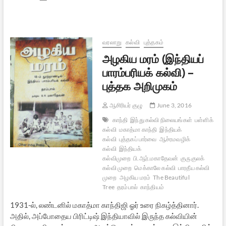
மரம்:
பாரதத்தின்
பண்டைய
பாரம்பரியக்
கல்வி
வரலாறு
கல்வி
புத்தகம்
அழகிய மரம் (இந்தியப்
பாரம்பரியக் கல்வி) –
புத்தக அறிமுகம்
ஆசிரியர் குழு
June 3, 2016
காந்தி
இந்து கல்வி நிலையங்கள்
பள்ளிக்
கல்வி
மகாத்மா காந்தி
இந்தியக்
கல்வி
புத்தகப் பார்வை
ஆச்ரமவழிக்
கல்வி
இந்தியக்
கல்விமுறை
பி.ஆர்.மகாதேவன்
குருகுலக்
கல்வி முறை
மெக்காலே கல்வி
பாரதீய கல்வி
முறை
அழகிய மரம்
The Beautiful
Tree
தரம்பால்
காந்தியம்
1931-ல், லண்டனில் மகாத்மா காந்திஜி ஓர் உரை நிகழ்த்தினார்.
அதில், அப்போதைய பிரிட்டிஷ் இந்தியாவில் இருந்த கல்வியின்