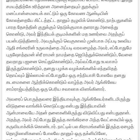
சமயத்திற்கே உரித்தான அனைத்தையும் துறக்கும்
மனப்பான்மையைக் காட்டும் ஒரு கோவண ஆண்டியின்
கோலத்தையே கிட்டத்தட்ட தானும் தழுவிக் கொண்டு, நாற்பதுகளில்
பாரத தேசத்தின் குறுக்கும் நெடுக்குமாக தளராது அலைந்து
கொண்டு, அவர் இந்தியக் குடிமக்களின் மத உணர்வை அதற்குப்
பயன்படுத்தினார். அவருக்கும் வெகுகாலம் முன்பாக அப்படி உலவிய
ஆதி சங்கரரின் உருவகத்தை அப்படி வரவழைத்த அவர், எப்போதுமே
புருஷோத்தமன் ஸ்ரீ ராமன் நாமத்தை ஜெபித்துக்கொண்டும், வேளை
தவறாது பஜனை செய்துகொண்டும், அவ்வப்போது உபவாசம்
இருந்துகொண்டும், தனது பழக்க வழக்கங்களில் எந்தவிதத்
தொய்வும் இல்லாமல் எப்போதுமே ஒரு சந்நியாசி போலவே தனது
கடமைகளை ஆற்றிக்கொண்டும் வாழ்ந்த அவர் ஆங்கிலேய
சாம்ராஜ்யத்திற்கு ஒரு பெரிய சவாலாக விளங்கினார்.
அவரைப் பொருத்தவரை இந்தியாவுக்கு ஆங்கிலேயர்களிடமிருந்து
விடுதலை வாங்கிக் கொடுப்பது என்பது இந்தியாவின்
ஆன்மாவையே அதன் தளைகளிலிருந்து விடுவிப்பது என்பதுதான்.
அதற்கு அவர் அப்போது இருந்த காங்கிரசை அந்த வேட்கையில் ஒரு
கருவியாக்கிக் கொண்டார். நாட்டில் பல கிராமங்களில் இருந்த ஏழைத்
தொழிலாளிகளைப் போலவே தானும் ஒரு தக்ளியிலோ,
ராட்டையிலோ நூல் நூற்பதிலும், ராட்டையைச் சுற்றிக்கொண்டு கதர்