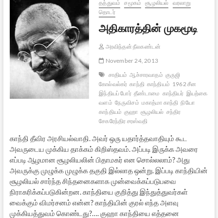
தத்துவம்
சமூகம்
சூழலியல்
வரலாறு
தொடர்
அதிகாரத்தின் முகமூடி
அரவிந்தன் நீலகண்டன்
November 24, 2013
சாதியம்
ஆச்சாரவாதம்
குருஜி
கோல்வல்கர்
காந்தி
காந்தியம்
1962 சீன
இந்தியப் போர்
தீண்டாமை
காந்தியர்
இயற்கை
வளம்
நேருவிசம்
மகாத்மா காந்தி
நியோ
காந்தியம்
குஹா
சூழலியல்
சந்திர
சேகரேந்திர சரஸ்வதி
காந்தி தீவிர அரசியல்வாதி. அவர் ஒரு யதார்த்தவாதியும் கூட
அவருடைய முக்கிய தாக்கம் கிறிஸ்தவம். அப்படி இருக்க அவரை
எப்படி ஆழமான சூழலியலின் பிதாமகர் என சொல்லலாம்? அது
அவருக்கு முழுக்க முழுக்க தகுதி இல்லாத ஒன்று. இப்படி காந்தியின்
சூழலியல் சார்ந்த சிந்தனைகளாக முன்வைக்கப்படுபவை
நிராகரிக்கப்படுகின்றன. காந்தியை குறித்து இந்துத்துவர்கள்
வைக்கும் விமர்சனம் என்ன? காந்தியின் குரல் எந்த அளவு
முக்கியத்துவம் கொண்டது?…. குஹா காந்தியை எத்தனை