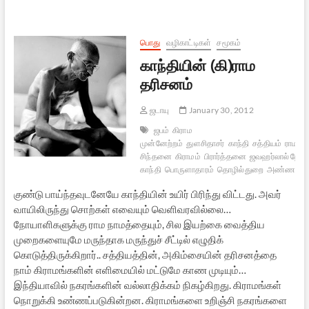
பாதயாத்திரை
பொது
வழிகாட்டிகள்
சமூகம்
காந்தியின் (கி)ராம
தரிசனம்
ஜடாயு
January 30, 2012
ஜபம்
கிராம
முன்னேற்றம்
துளசிதாசர்
காந்தி
சத்தியம்
ராமநா
சிந்தனை
கிராமம்
பிரார்த்தனை
ஜவஹர்லால் நேரு
காந்தி
பொருளாதாரம்
தொழில்துறை
அண்ணா ஹ
குண்டு பாய்ந்தவுடனேயே காந்தியின் உயிர் பிரிந்து விட்டது. அவர்
வாயிலிருந்து சொற்கள் எவையும் வெளிவரவில்லை…
நோயாளிகளுக்கு ராம நாமத்தையும், சில இயற்கை வைத்திய
முறைகளையுமே மருந்தாக மருந்துச் சீட்டில் எழுதிக்
கொடுத்திருக்கிறார்.. சத்தியத்தின், அகிம்சையின் தரிசனத்தை
நாம் கிராமங்களின் எளிமையில் மட்டுமே காண முடியும்…
இந்தியாவில் நகரங்களின் வல்லாதிக்கம் நிகழ்கிறது. கிராமங்கள்
நொறுக்கி உண்ணப்படுகின்றன. கிராமங்களை உறிஞ்சி நகரங்களை