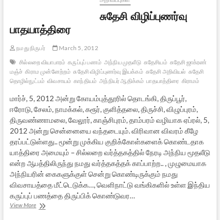
சுதேசி விழிப்புணர்வு
பாதயாத்திரை
நமது நிருபர்
March 5, 2012
சில்லறை வியாபாரம்
கருப்புப் பணம்
அந்நிய முதலீடு
சுதேசியம்
சுதேசி ஜாக்ரண்
மஞ்ச்
கிராம முன்னேற்றம்
சுதேசி விழிப்புணர்வு இயக்கம்
சுதேசி அறிவியல்
சுதேசி
தொழில்நுட்பம்
விவசாயம்
காந்தியம்
அந்நியர் ஆதிக்கம்
பாதயாத்திரை
கிராமம்
மார்ச், 5, 2012 அன்று கோயம்புத்தூரில் தொடங்கி, திருப்பூர்,
ஈரோடு, சேலம், நாமக்கல், கரூர், குளித்தலை, திருச்சி, விழுப்புரம்,
திருவண்ணாமலை, வேலூர், காஞ்சிபுரம், தாம்பரம் வழியாக ஏப்ரல், 5,
2012 அன்று சென்னையை வந்தடையும். விரிவான விவரம் கீழே
தரப்பட்டுள்ளது.. மூன்று முக்கிய குறிக்கோள்களைக் கொண்டதாக
யாத்திரை அமையும் – சில்லறை வர்த்தகத்தில் நேரடி அந்நிய மூதலீடு
என்ற ஆபத்திலிருந்து நமது வர்த்தகத்தக் காப்பாற்ற.. , முழுமையாக
அந்நியரின் கைகளுக்குள் சென்று கொண்டிருக்கும் நமது
விவசாயத்தை மீட்டெடுக்க…, வெளிநாட்டு வங்கிகளில் உள்ள இந்திய
கருப்புப் பணத்தை திருப்பிக் கொண்டுவர…
சுதேசி
View More
விழிப்புணர்வு