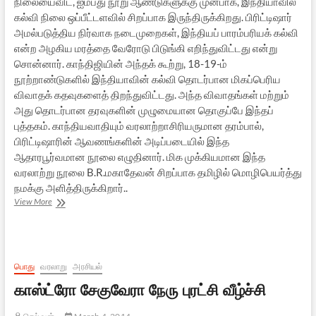
நிலையைவிட, ஐம்பது நூறு ஆண்டுகளுக்கு முன்பாக, இந்தியாவில்
கல்வி நிலை ஒப்பீட்டளவில் சிறப்பாக இருந்திருக்கிறது. பிரிட்டிஷார்
அமல்படுத்திய நிர்வாக நடைமுறைகள், இந்தியப் பாரம்பரியக் கல்வி
என்ற அழகிய மரத்தை வேரோடு பிடுங்கி எறிந்துவிட்டது என்று
சொன்னார். காந்திஜியின் அந்தக் கூற்று, 18-19-ம்
நூற்றாண்டுகளில் இந்தியாவின் கல்வி தொடர்பான மிகப்பெரிய
விவாதக் கதவுகளைத் திறந்துவிட்டது. அந்த விவாதங்கள் மற்றும்
அது தொடர்பான தரவுகளின் முழுமையான தொகுப்பே இந்தப்
புத்தகம். காந்தியவாதியும் வரலாற்றாசிரியருமான தரம்பால்,
பிரிட்டிஷாரின் ஆவணங்களின் அடிப்படையில் இந்த
ஆதாரபூர்வமான நூலை எழுதினார். மிக முக்கியமான இந்த
வரலாற்று நூலை B.R.மகாதேவன் சிறப்பாக தமிழில் மொழிபெயர்த்து
நமக்கு அளித்திருக்கிறார்..
அழகிய
View More
மரம்
(இந்தியப்
பாரம்பரியக்
கல்வி)
–
பொது
வரலாறு
அரசியல்
புத்தக
காஸ்ட்ரோ சேகுவேரா நேரு புரட்சி வீழ்ச்சி
அறிமுகம்