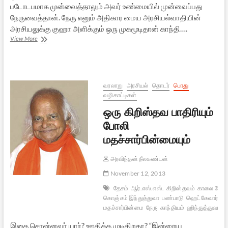
படோடபமாக முன்வைத்தாலும் அவர் உண்மையில் முன்வைப்பது
நேருவைத்தான். நேரு எனும் அதிகார மைய அரசியல்வாதியின்
அரசியலுக்கு குஹா அளிக்கும் ஒரு முகமூடிதான் காந்தி….
அதிகாரத்தின்
View More
முகமூடி
வரலாறு
அரசியல்
தொடர்
பொது
வழிகாட்டிகள்
ஒரு கிறிஸ்தவ பாதிரியும்
போலி
மதச்சார்பின்மையும்
அரவிந்தன் நீலகண்டன்
November 12, 2013
தேசம்
ஆர்.எஸ்.எஸ்.
கிறிஸ்தவம்
காலை தேநீர
கொஞ்சம் இந்துத்துவா
பண்பாடு
ஹெட்கேவார்
போ
மதச்சார்பின்மை
நேரு
காந்தியம்
ஹிந்துத்துவம்
க
இதை சொன்னவர் யார்? ஊகிக்க முடிகிறதா? “இன்றைய