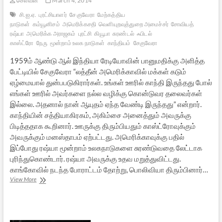
செல்வன்
March 4, 2014
சி.ஐ.ஏ.
புரட்சியாளர்
சே குவேரா
மேற்கத்திய
நாடுகள்
கம்யூனிசம்
அமெரிக்கசதி
வெளியுறவுத்துறை அமைச்சர்
சோவியத்
ரஷ்யா
அமெரிக்க அராஜகம்
புரட்சி
கியூபா
சுரண்டல்
ஃபிடல்
காஸ்ட்ரோ
நேரு
மூன்றாம் உலக நாடுகள்
காந்தியம்
சேகுவேரா
1959ம் ஆண்டு ஆல் இந்தியா ரேடியோவின் பானுமதிக்கு அளித்த
பேட்டியில் சேகுவேரா “லத்தீன் அமெரிக்காவில் மக்கள் கடும்
ஏழ்மையால் துன்பபடுகிரார்கள். உங்கள் ஊரில் காந்தி இருந்தது போல்
எங்கள் ஊரில் அவர்களை நல்ல வழிக்கு கொன்டுவர தலைவர்கள்
இல்லை. அதனால் நான் ஆயுதம் ஏந்த வேண்டி இருந்தது” என்றார்.
காந்தியின் சத்தியாகிரகம், அகிம்சை அனைத்தும் அவருக்கு
பிடித்ததாக கூறினார். ஊருக்கு திரும்பியதும் காஸ்ட்ரோவுக்கும்
அவருக்கும் மனஸ்தாபம் ஏற்பட்டது. அமெரிக்காவுக்கு பதில்
இப்போது ரஷ்யா மூன்றாம் உலகநாடுகளை சுரண்டுவதை லேட்டாக
புரிந்துகொண்டார். ரஷ்யா அவருக்கு உதவ மறுத்துவிட்டது.
காங்கோவில் நடந்த போராட்டம் தோற்று, பொலிவியா திரும்பினார்…
காஸ்ட்ரோ
View More
சேகுவேரா
நேரு
புரட்சி
வீழ்ச்சி