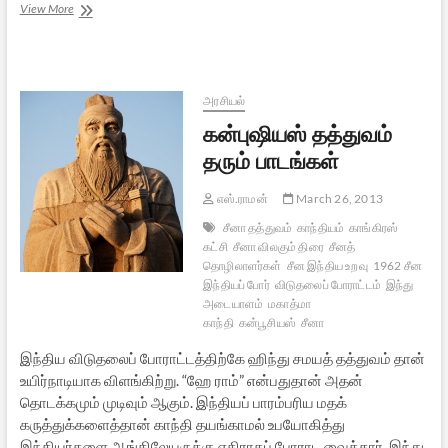
தனித்து
View More
விடப்பட்ட
பாதையில்
தனித்து
நடந்து
வந்த
அரசியல்
ஒரு
கன்புஷியஸ் தத்துவம்
மனிதர்
தரும் பாடங்கள்
எஸ்.ராமன்
March 26, 2013
சீனா தத்துவம்
காந்தியம்
காங்கிரஸ்
கட்சி
சீனா விலகும் திரை
சீனத்
தொழிலாளர்கள்
சீன இந்திய உறவு
1962 சீன
இந்தியப் போர்
விடுதலைப் போராட்டம்
இந்து
அடையாளம்
மகாத்மா
காந்தி
கன்பூசியஸ்
சீனா
இந்திய விடுதலைப் போராட்டத்திற்கே ஹிந்து சமயத் தத்துவம் தான்
உயிர்நாடியாக விளங்கிற்று. “ஹே ராம்” என்பதுதான் அதன்
தொடக்கமும் முடிவும் ஆகும். இந்தியப் பாரம்பரிய மதக்
கருத்துக்களைத்தான் காந்தி தயங்காமல் உபயோகித்து
இந்தியர்களை ஆங்கிலேயருக்கு எதிராகப் போராட வைத்தார். இந்து