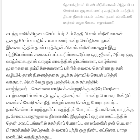
தேசபக்தர்கள்
பி.என்.ஸ்ரீனிவாசன்
அஞ்சலி
பார
செல்லப்பா
குடிமைப் பண்பு
காந்தியம்
காந்தியர்
தி
திடல்
திலகர் கட்டம்
மக்கள் நலன்
கர்மயோகி
சம
மாற்றம்
சமூக சேவை
சமூகப்பணி
கடந்த சனிக்கிழமை செப்டம்பர் 7-ம் தேதி பி.என். ஸ்ரீனிவாசன்
தனது 85-ம் வயதில் காலமானார் என்ற செய்தியை நான்
இணையத்தில் தான் படித்தேன். பி.என். ஸ்ரீனிவாசனும் இது
பற்றியெல்லாம் கவலைப் பட்டவரில்லை.அப்படி ஒரு ஜீவன், அப்படி ஒரு
வாழ்க்கை. தான் வாழும் காலத்தின் தர்மங்களை, வாழ்க்கை
முறைகளை, நம்பிக்கைகளைப் பற்றிக் கவலை கொள்ளாது தன்
வழியில் தான் நினைத்ததை முடிந்த அளவில் செயல் படுத்தி
வந்தவர். அவர் வேறு ஒரு யுகத்தில், யுக தர்மத்தில்
வாழ்ந்தவர்….சென்னை மாநிலக் கல்லூரிக்கு எதிரே மெரினா
கடற்கரையில் உள்ள திடலுக்கு திலகர் கட்டம் என்ற பெயரை மீண்டும்
வைக்கக்கோரி உச்ச நீதிமன்றம் வரை சென்று போராடினார்…
நமக்கெல்லாம் மறந்துவிட்ட சுதந்திரப் போராட்ட தியாகிகள், யாருக்கு
ந. சோமையாஜுலுவை நினைவில் இருக்கும்? ஒரு காலகட்டத்தில்
தென் மாவட்டங்களில் சுதந்திரப் போராட்ட காலங்களில் தன் பெயரை
பிரகாசிகக்ச் செய்தவர். அவரைப் பற்றி ஒரு நீண்ட கட்டுரை, பாரத
மணியில் வந்திருந்தது…