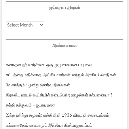
முந்தைய பதிவுகள்
முந்தைய
பதிவுகள்
அண்மையவை
சனாதன தர்ம சர்ச்சை: ஒரு முழுமையான பார்வை
சட்டத்தை மதிக்காத ஆட்சியாளர்கள் மற்றும் அரசியல்வாதிகள்
வேதாந்தம் : மூன்று உணர்வு நிலைகள்
திராவிட மாடல் ஆட்சியில் நடைபெற்ற ஊழல்கள் கற்பனையா ?
சக்தி தத்துவம் – ஜடாயு உரை
இந்த ஹிந்து சமூகம்: கல்கியின் 1936 விகடன் தலையங்கம்
பங்களாதேஷ் கலவரமும் இந்தியாவின்பாதுகாப்பும்