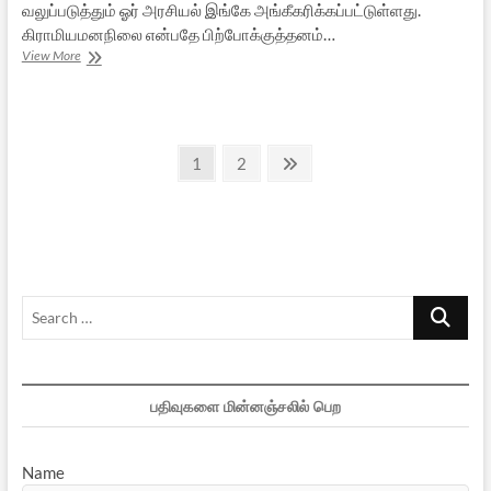
வலுப்படுத்தும் ஓர் அரசியல் இங்கே அங்கீகரிக்கப்பட்டுள்ளது.
கிராமியமனநிலை என்பதே பிற்போக்குத்தனம்…
காந்தியின்
View More
(கி)ராம
தரிசனம்
Posts
Page
Page
Next
1
2
page
pagination
Search
…
பதிவுகளை மின்னஞ்சலில் பெற
Name