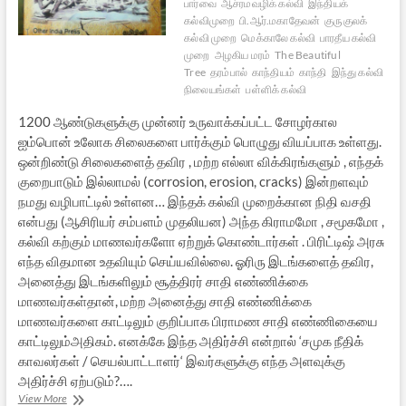
பார்வை
ஆச்ரமவழிக் கல்வி
இந்தியக்
கல்விமுறை
பி.ஆர்.மகாதேவன்
குருகுலக்
கல்வி முறை
மெக்காலே கல்வி
பாரதீய கல்வி
முறை
அழகிய மரம்
The Beautiful
Tree
தரம்பால்
காந்தியம்
காந்தி
இந்து கல்வி
நிலையங்கள்
பள்ளிக் கல்வி
1200 ஆண்டுகளுக்கு முன்னர் உருவாக்கப்பட்ட சோழர்கால
ஐம்பொன் உலோக சிலைகளை பார்க்கும் பொழுது வியப்பாக உள்ளது.
ஒன்றிண்டு சிலைகளைத் தவிர , மற்ற எல்லா விக்கிரங்களும் , எந்தக்
குறைபாடும் இல்லாமல் (corrosion, erosion, cracks) இன்றளவும்
நமது வழிபாட்டில் உள்ளன… இந்தக் கல்வி முறைக்கான நிதி வசதி
என்பது (ஆசிரியர் சம்பளம் முதலியன) அந்த கிராமமோ , சமூகமோ ,
கல்வி கற்கும் மாணவர்களோ ஏற்றுக் கொண்டார்கள் . பிரிட்டிஷ் அரசு
எந்த விதமான உதவியும் செய்யவில்லை. ஓரிரு இடங்களைத் தவிர,
அனைத்து இடங்களிலும் சூத்திரர் சாதி எண்ணிக்கை
மாணவர்கள்தான், மற்ற அனைத்து சாதி எண்ணிக்கை
மாணவர்களை காட்டிலும் குறிப்பாக பிராமண சாதி எண்ணிகையை
காட்டிலும்அதிகம். எனக்கே இந்த அதிர்ச்சி என்றால் ‘சமுக நீதிக்
காவலர்கள் / செயல்பாட்டாளர்‘ இவர்களுக்கு எந்த அளவுக்கு
அதிர்ச்சி ஏற்படும்?….
அழகிய
View More