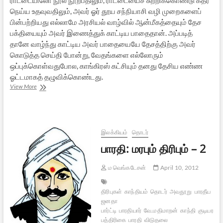
நெய்ய உதவுவதிலும், அவர் ஓர் தூய சந்நியாசி வழி முறைகளைப்
பின்பற்றியது எல்லாமே அரசியல் வாழ்வில் ஆன்மீகத்தையும் தேச
பக்தியையும் அவர் இணைத்துக் காட்டிய பாதைதான். அப்படித்
தானே வாழ்ந்து காட்டிய அவர் பாதையையே தேசத்திற்கு அவர்
கொடுத்த செய்தி போன்று, வேதங்களை எல்லோரும்
ஒப்புக்கொள்வதுபோல, காங்கிரஸ் கட்சியும் தனது தேசிய எண்ண
ஓட்டமாகத் தழுவிக்கொண்டது.
கன்புஷியஸ்
View More
தத்துவம்
தரும்
பாடங்கள்
இலக்கியம்
தொடர்
பாரதி: மரபும் திரிபும் – 2
ம வெங்கடேசன்
April 10, 2012
திரிபுகள்
காந்தியம்
தொடர்
அவதூறு
பாரதீய
ஜனதா
பார்ட்டி
பாரதியார்
வே.மதிமாறன்
காந்தி
குடியரசு
பத்திரிகை
பாரதி
விடுதலை