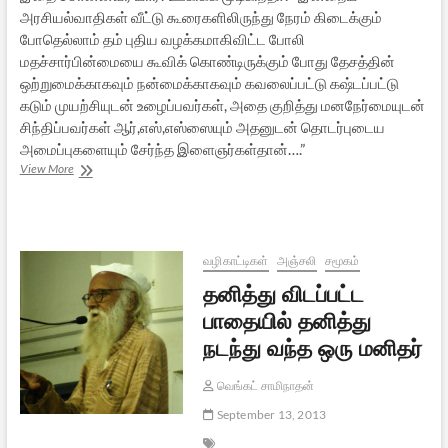
அரசியல்வாதிகள் வீட்டு கூரைகளிலிருந்து நேரம் கிடைக்கும்
போதெல்லாம் தம் புதிய வழக்கமாகிவிட்ட போலி
மதச்சார்பின்மையை கூவிக் கொண்டிருக்கும் போது தேசத்தின்
ஒற்றுமைக்காகவும் நன்மைக்காகவும் கவலைப்பட்டு கஷ்டப்பட்டு
கடும் முயற்சியுடன் உழைப்பவர்கள், அதை குறித்து மனநேர்மையுடன்
சிந்திப்பவர்கள் ஆர்,எஸ்,எஸ்ஸையும் அதனுடன் தொடர்புடைய
அமைப்புகளையும் சேர்ந்த இளைஞர்கள்தான்….”
ஒரு
View More
கிறிஸ்தவ
பாதிரியும்
போலி
மதச்சார்பின்மையும்
வழிகாட்டிகள்
அஞ்சலி
சமூகம்
தனித்து விடப்பட்ட
பாதையில் தனித்து
நடந்து வந்த ஒரு மனிதர்
வெங்கட் சாமிநாதன்
September 13, 2013