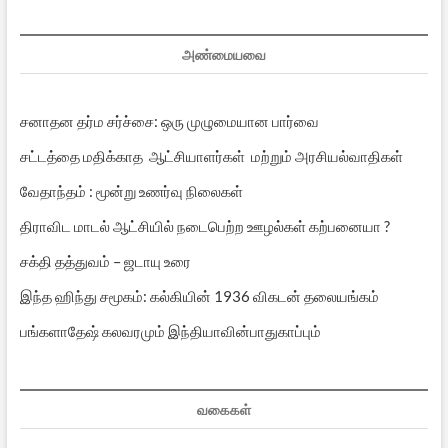
பதிவுகள்
அண்மையவை
சனாதன தர்ம சர்ச்சை: ஒரு முழுமையான பார்வை
சட்டத்தை மதிக்காத ஆட்சியாளர்கள் மற்றும் அரசியல்வாதிகள்
வேதாந்தம் : மூன்று உணர்வு நிலைகள்
திராவிட மாடல் ஆட்சியில் நடைபெற்ற ஊழல்கள் கற்பனையா ?
சக்தி தத்துவம் – ஜடாயு உரை
இந்த ஹிந்து சமூகம்: கல்கியின் 1936 விகடன் தலையங்கம்
பங்களாதேஷ் கலவரமும் இந்தியாவின்பாதுகாப்பும்
வகைகள்