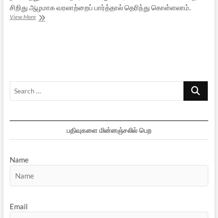
சிறிது ஆழமாக வரலாற்றைப் பார்த்தால் தெரிந்து கொள்ளலாம்.
இங்கிலாந்து
View More
ஏழைகளுக்குக்
கல்விக்கண்
திறந்த
இந்துப்
பண்பாடு
Search
…
பதிவுகளை மின்னஞ்சலில் பெற
Name
Email