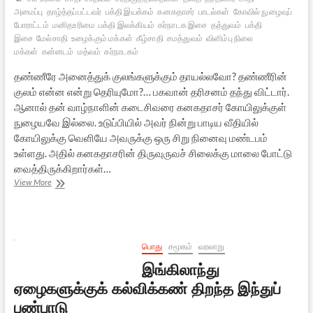
அமைப்பு
தாழ்த்தப்பட்டவர்
பக்தி இயக்கம்
கனகதாசர்
பாடல்கள்
கோவில் நுழைவுப்
போராட்டம்
மனிதஉரிமை
பக்தி இலக்கியம்
கர்நாடக இசை
தத்துவம்
பக்தி
இசை
மேல்சாதி
உழைக்கும் மக்கள்
கீழ்சாதி
சமத்துவம்
விளிம்பு நிலை
மக்கள்
கன்னடம்
மத்வம்
கர்நாடகம்
தண்ணீரே அனைத்துக் குலங்களுக்கும் தாயல்லவோ? தண்ணீரின்
குலம் என்ன என்று தெரியுமோ?… பகவான் தரிசனம் தந்து விட்டார்.
ஆனால் தன் வாழ்நாளின் கடைசிவரை கனகதாசர் கோயிலுக்குள்
நுழையவே இல்லை. உடுப்பியில் அவர் நின்று பாடிய வீதியில்
கோயிலுக்கு வெளியே அவருக்கு ஒரு சிறு நினைவு மண்டபம்
உள்ளது. அதில் கனகதாசரின் திருவுருவச் சிலைக்கு மாலை போட்டு
வைத்திருக்கிறார்கள்…
கவிபாடிய
View More
கன்னட
நந்தனார்:
கனகதாசர்
பொது
சமூகம்
வரலாறு
இங்கிலாந்து
ஏழைகளுக்குக் கல்விக்கண் திறந்த இந்துப்
பண்பாடு