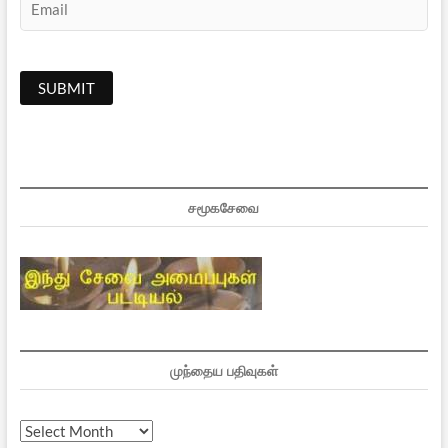
சமூகசேவை
முந்தைய பதிவுகள்
முந்தைய