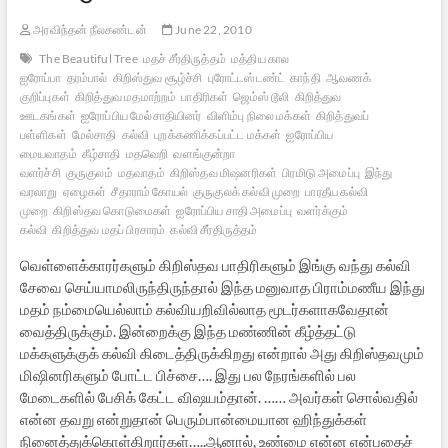
அரவிந்தன் நீலகண்டன்
June 22, 2010
The Beautiful Tree
மதச் சீர்திருத்தம்
மத்திய கால
ஐரோப்பா
தரம்பால்
கிறிஸ்துவ சூழ்ச்சி
புரோட்டஸ்டண்ட்
காந்தி
ஆவணக்
குறிப்புகள்
கிறித்துவ மதமாற்றம்
பாதிரிகள்
ஜெம்ஸ் டூலி
கிறித்துவ
ஊடகங்கள்
ஐரோப்பிய மேல்சாதியினர்
விளிம்பு நிலை மக்கள்
கிறித்துவப்
பள்ளிகள்
மேல்சாதி
கல்வி
புறக்கணிக்கப்பட்ட மக்கள்
ஐரோப்பிய
மையவாதம்
கீழ்சாதி
மதவெறி
வளங்குன்றா
வளர்ச்சி
குருகுலம்
மதவாதம்
கிறிஸ்தவ மிஷனரிகள்
பிரமிடு அமைப்பு
இந்து
வரலாறு
ஏழைகள்
சீதாராம் கோயல்
குருகுலக் கல்வி முறை
பாரதீய கல்வி
முறை
கிறிஸ்தவ கொடுமைகள்
ஐரோப்பிய சாதி அமைப்பு
வளர்க்கும்
கல்வி
கிறித்துவ மதப் பிரசாரம்
கல்வி சீர்திருத்தம்
வெள்ளைக்காரர்களும் கிறிஸ்தவ பாதிரிகளும் இங்கு வந்து கல்வி
சேவை செய்யாமலிருந்திருந்தால் இந்த மனுவாத பிராம்மணீய இந்து
மதம் நம்மையெல்லாம் கல்வியறிவில்லாத மூடர்களாகவேதான்
வைத்திருக்கும். இன்றைக்கு இந்த மண்ணின் கீழ்த்தட்டு
மக்களுக்குக் கல்வி கிடைத்திருக்கிறது என்றால் அது கிறிஸ்தவமும்
மிஷினரிகளும் போட்ட பிச்சை…. இது பல நேரங்களில் பல
மேடைகளில் பேசிக் கேட்ட விஷயம்தான். …… அவர்கள் சொல்வதில்
என்ன தவறு என்றுதான் பெரும்பான்மையான ஹிந்துக்கள்
நினைத்துக்கொள்கிறார்கள்…..ஆனால், உண்மை என்ன என்பதைச்