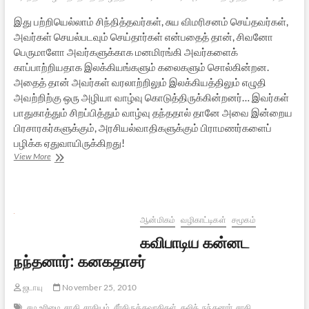
இது பற்றியெல்லாம் சிந்தித்தவர்கள், சுய விமரிசனம் செய்தவர்கள்,
அவர்கள் செயல்படவும் செய்தார்கள் என்பதைத் தான், சிவனோ
பெருமாளோ அவர்களுக்காக மனமிரங்கி அவர்களைக்
காப்பாற்றியதாக இலக்கியங்களும் கலைகளும் சொல்கின்றன.
அதைத் தான் அவர்கள் வரலாற்றிலும் இலக்கியத்திலும் எழுதி
அவற்றிற்கு ஒரு அழியா வாழ்வு கொடுத்திருக்கின்றனர்… இவர்கள்
பாதுகாத்தும் சிறப்பித்தும் வாழ்வு தந்ததால் தானே அவை இன்றைய
பிரசாரகர்களுக்கும், அரசியல்வாதிகளுக்கும் பிராமணர்களைப்
பழிக்க ஏதுவாயிருக்கிறது!
தலித்துகளும்
View More
தமிழ்
இலக்கியமும்
–
1
ஆன்மிகம்
வழிகாட்டிகள்
சமூகம்
கவிபாடிய கன்னட
நந்தனார்: கனகதாசர்
ஜடாயு
November 25, 2010
சம உரிமை
சாதி
சாதியம்
சீர்திருத்தவாதிகள்
தலித்
நந்தனார்
சாதி