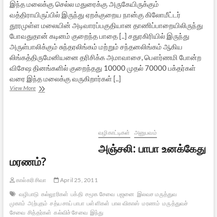
இந்த மலைக்கு செல்ல மதுரைக்கு அருகேயிருக்கும்
வத்திராயிருப்பில் இருந்து ஏறக்குறைய நான்கு கிலோமீட்டர்
தூரமுள்ள மலையின் அடிவாரப்பகுதியான தாணிப்பாறையிலிருந்து
போவதுதான் கடினம் குறைந்த பாதை [..] சதுரகிரியில் இருந்து
அருள்பாலிக்கும் சுந்தரலிங்கம் மற்றும் சந்தனலிங்கம் ஆகிய
லிங்கத்திருமேனியனை தரிசிக்க அமாவாசை, பௌர்ணமி போன்ற
விசேஷ தினங்களில் குறைந்தது 10000 முதல் 70000 பக்தர்கள்
வரை இந்த மலைக்கு வருகிறார்கள் [..]
சதுரகிரி
View More
பயணம்
–
ஓர்
அனுபவம்
–
வழிகாட்டிகள்
அனுபவம்
1
அஞ்சலி: பாபா உனக்கேது
மரணம்?
கால்கரி சிவா
April 25, 2011
வழிபாடு
கல்லூரிகள்
பக்தி
சமூக சேவை
பஜனை
இலவச மருத்துவ
முகாம்
அற்புதம்
சத்ய சாய் பாபா
பள்ளிகள்
பால விகாஸ்
மரணம்
மருத்துவச்
சேவை
சித்தர்கள்
கல்விச் சேவை
இந்து