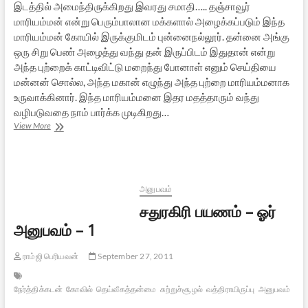
இடத்தில் அமைந்திருக்கிறது இவரது சமாதி….. தஞ்சாவூர்
மாரியம்மன் என்று பெரும்பாலான மக்களால் அழைக்கப்படும் இந்த
மாரியம்மன் கோயில் இருக்குமிடம் புன்னைநல்லூர். தன்னை அங்கு
ஒரு சிறு பெண் அழைத்து வந்து தன் இருப்பிடம் இதுதான் என்று
அந்த புற்றைக் காட்டிவிட்டு மறைந்து போனாள் எனும் செய்தியை
மன்னன் சொல்ல, அந்த மகான் எழுந்து அந்த புற்றை மாரியம்மனாக
உருவாக்கினார். இந்த மாரியம்மனை இதர மதத்தாரும் வந்து
வழிபடுவதை நாம் பார்க்க முடிகிறது…
சித்தருக்குக்
View More
கிட்டிய
சித்தி
அனுபவம்
சதுரகிரி பயணம் – ஓர்
அனுபவம் – 1
ராம்ஜி பெரியவன்
September 27, 2011
நேர்த்திக்கடன்
கோவில்
தெய்வீகத்தன்மை
சுற்றுச்சூழல்
வத்திராயிருப்பு
அனுபவம்
சுந்