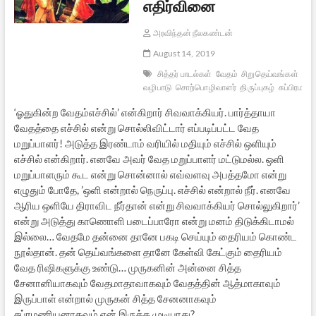
எதிர்வினை
அரவிந்தன் நீலகண்டன்
August 14, 2019
சித்தர் பாடல்கள்
வேதம்
சிறுதெய்வங்கள்
முர
வழிபாடு
சொற்பொழிவாளர்
திருப்புகழ்
சுப்பிரமணி
‘ஓதுகின்ற வேதம்எச்சில்’ என்கிறார் சிவவாக்கியர். பார்த்தாயா
வேதத்தை எச்சில் என்று சொல்லிவிட்டார் எப்படிப்பட்ட வேத
மறுப்பாளர்! அடுத்த இரண்டாம் வரியில் மதியும் எச்சில் ஒளியும்
எச்சில் என்கிறார். எனவே அவர் வேத மறுப்பாளர் மட்டுமல்ல. ஒளி
மறுப்பாளரும் கூட என்று சொன்னால் எவ்வளவு அபத்தமோ என்று
எழுதும் போதே, ’ஒளி என்றால் நெருப்பு. எச்சில் என்றால் நீர். எனவே
ஆரிய ஒளியே திராவிட நீர்தான் என்று சிவவாக்கியர் சொல்லுகிறார்’
என்று அடுத்து காணொளி படைப்பாரோ என்று மனம் திடுக்கிடாமல்
இல்லை… வேதமே தன்னை தானே பகடி செய்யும் தைரியம் கொண்ட
நூல்தான். தன் தெய்வங்களை தானே கேள்வி கேட்கும் தைரியம்
வேத ரிஷிகளுக்கு உண்டு… முருகனின் அன்னை சித்த
சேனானியாகவும் வேதமாதாவாகவும் வேதத்தின் ஆத்மாகாவும்
இருப்பாள் என்றால் முருகன் சித்த சேனனாகவும்
சுப்ரமணியனாகவும் ஏன் இருக்க முடியாது?…