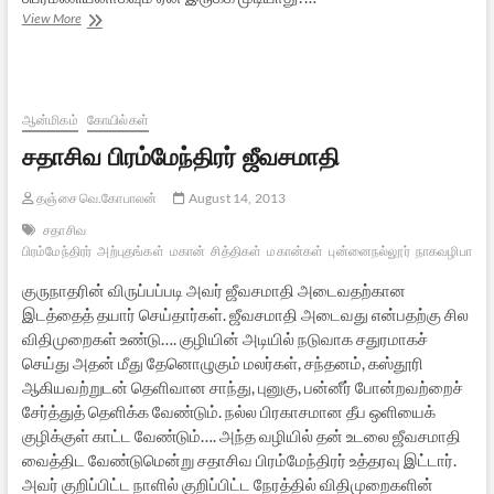
சித்தர்கள்
View More
வேத
மறுப்பாளர்களா:
சுகிசிவம்
கருத்துக்கு
எதிர்வினை
ஆன்மிகம்
கோயில்கள்
சதாசிவ பிரம்மேந்திரர் ஜீவசமாதி
தஞ்சை வெ.கோபாலன்
August 14, 2013
சதாசிவ
பிரம்மேந்திரர்
அற்புதங்கள்
மகான்
சித்திகள்
மகான்கள்
புன்னைநல்லூர்
நாகவழிபாடு
குருநாதரின் விருப்பப்படி அவர் ஜீவசமாதி அடைவதற்கான
இடத்தைத் தயார் செய்தார்கள். ஜீவசமாதி அடைவது என்பதற்கு சில
விதிமுறைகள் உண்டு…. குழியின் அடியில் நடுவாக சதுரமாகச்
செய்து அதன் மீது தேனொழுகும் மலர்கள், சந்தனம், கஸ்தூரி
ஆகியவற்றுடன் தெளிவான சாந்து, புனுகு, பன்னீர் போன்றவற்றைச்
சேர்த்துத் தெளிக்க வேண்டும். நல்ல பிரகாசமான தீப ஒளியைக்
குழிக்குள் காட்ட வேண்டும்…. அந்த வழியில் தன் உடலை ஜீவசமாதி
வைத்திட வேண்டுமென்று சதாசிவ பிரம்மேந்திரர் உத்தரவு இட்டார்.
அவர் குறிப்பிட்ட நாளில் குறிப்பிட்ட நேரத்தில் விதிமுறைகளின்