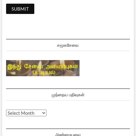
சமூகசேவை
முந்தைய பதிவுகள்
முந்தைய
பதிவுகள்
அண்மையவை