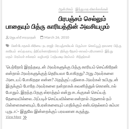
–
2
ஆன்மிகம்
இந்து மத விளக்கங்கள்
பிரபஞ்சம் செல்லும்
பாதையும் பித்ரு காரியத்தின் அவசியமும்
ஜெயஸ்ரீ சாரநாதன்
March 26, 2010
பிண்டோதகக் கிரியை
நடராஜர்
பிரபஞ்சவியல்
பிரும்மா
கொப்பூழ் தாமரை
பித்ரு
காரியம்
ஸப்த வாயு
த்ரிப்ரச்னாதிகாரம்
திக்கு-தேசம்-காலம்-பரிமாணம்
இந்து
மதம்
பிரம்மச் சக்கரம்
வழிபாடு
ப்ரத்யக்ஷ பிரம்மம்
சித்தர்கள்
‘பெற்றோர் இறந்தவுடன் அவர்களுக்கு பித்ரு காரியம் செய்கிறேன்
என்றால் அவர்களுக்குத் தெரியவா போகிறது? அது அவர்களை
அடையப் போகிறதா என்ன? அதற்குப் பதிலாக அவர்கள் உயிருடன்
இருக்கும் போதே அவர்களை நன்றாகக் கவனித்துக் கொண்டால்
போதும். இறந்த பிறகு ஸ்ராத்தம் என்று சடங்குகள் செய்யத்
தேவையில்லை. அப்படிச் செய்யவில்லை என்றால் அதனால் நம்
பிள்ளைகளையும், பேரன்களையும் பாதிக்கும் என்பதெல்லாம் சும்மா
புருடா.’– இதுவே இன்றைக்குப் பரவலான கருத்து.
பிரபஞ்சம்
View More
செல்லும்
பாதையும்