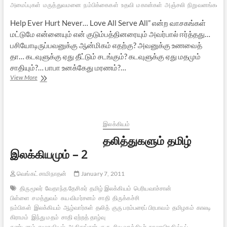
அமைப்புகள்
மருத்துவமனை
நம்பிக்கைகள்
உதவி
மகான்கள்
அஞ்சலி
நிறுவனங்கள்
Help Ever Hurt Never… Love All Serve All” என்ற வாசகங்கள்
மட்டுமே என்னையும் என் குடும்பத்தினரையும் அவர்பால் ஈர்த்தது…
பசியோடிருப்பவனுக்கு ஆன்மிகம் எதற்கு? அவனுக்கு உணவைத்
தா… கடவுளுக்கு ஏது தீட்டும் சடங்கும்? கடவுளுக்கு ஏது மதமும்
சாதியும்?… பாபா உனக்கேது மரணம்?…
அஞ்சலி:
View More
பாபா
உனக்கேது
மரணம்?
இலக்கியம்
தலித்துகளும் தமிழ்
இலக்கியமும் – 2
வெங்கட் சாமிநாதன்
January 7, 2011
திருமூலர்
வேதாந்த தேசிகர்
தமிழ் இலக்கியம்
பெரியவாச்சான்
பிள்ளை
சமத்துவம்
சுய விமர்சனம்
சாதி
திருக்கச்சி
நம்பிகள்
இலக்கியம்
ஆழ்வார்கள்
தலித்
குரு பரம்பரைப் பிரபாவம்
தமிழகம்
காலடி
கிராமம்
இந்து மதம்
சாதி ஏற்றத் தாழ்வு
கண்டனம்
சமூகவியல்
ஆதிசங்கரர்
குரு
சிவ வாக்கியர்
நாலாயிர திவ்யப்