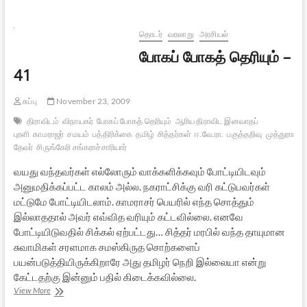
பித்ரு
காரியத்தின்
அவசியமும்
தொடர்
வரலாறு
அரசியல்
போகப் போகத் தெரியும் –
41
சுப்பு
November 23, 2009
திராவிடம்
விநாயகர்
போகப் போகத் தெரியும்
ஆரிய திராவிட இனவாதப்
புரளி
காமராஜர்
சமயம்
பத்திரிக்கை
தமிழ்
சித்தர்கள்
ஈ.வே.ரா.
பகுத்தறிவு
முத்துராமலி
தேவர்
சிருங்கேரி சங்கராச்சாரியார்
வயது வந்தவர்கள் எல்லோரும் வாக்களிக்கவும் போட்டியிடவும்
அனுமதிக்கப்பட்ட காலம் அல்ல. நகராட்சிக்கு வரி கட்டுபவர்கள்
மட்டுமே போட்டியிடலாம். காமராசர் பெயரில் எந்த சொத்தும்
இல்லாததால் அவர் எவ்வித வரியும் கட்டவில்லை. எனவே
போட்டியிடுவதில் சிக்கல் ஏற்பட்டது… சித்தர் மரபில் வந்த தாயுமான
சுவாமிகள் சரளமாக சமஸ்கிருத சொற்களைப்
பயன்படுத்தியிருக்கிறாரே அது தமிழர் நெறி இல்லையா என்று
கேட்டதற்கு இன்னும் பதில் கிடைக்கவில்லை.
போகப்
View More
போகத்