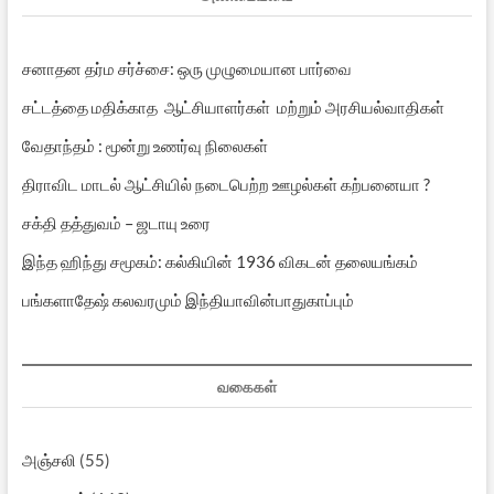
சனாதன தர்ம சர்ச்சை: ஒரு முழுமையான பார்வை
சட்டத்தை மதிக்காத ஆட்சியாளர்கள் மற்றும் அரசியல்வாதிகள்
வேதாந்தம் : மூன்று உணர்வு நிலைகள்
திராவிட மாடல் ஆட்சியில் நடைபெற்ற ஊழல்கள் கற்பனையா ?
சக்தி தத்துவம் – ஜடாயு உரை
இந்த ஹிந்து சமூகம்: கல்கியின் 1936 விகடன் தலையங்கம்
பங்களாதேஷ் கலவரமும் இந்தியாவின்பாதுகாப்பும்
வகைகள்
அஞ்சலி
(55)