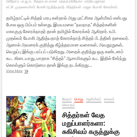
பிரதேசம்
பா.ஜ.க.
சித்தர் பாடல்கள்
உத்தரப்பிரதேசம்
பாரதிய ஜனதா
கட்சி
முதலமைச்சர்
யோகி ஆதித்யநாத்
சித்தர்கள்
பாஜக
யோகி
கோரக்கர்
தமிழ்நாட்டில் சித்தர் மரபு என்றால் அது புரட்சிகர ஆன்மீகம் என்பது
போல ஒரு பிம்பம் உள்ளது. இமயமலை “நவநாத” சித்தர்களின்
மகாகுரு கோரக்நாதர் தான் தமிழில் கோரக்கர் ஆகிறார். உ.பி.
முதல்வர் யோகி ஆதித்யநாத் கோரக்நாத் சித்தர் பீடத்தின் தலைவர்.
ஆனால் அவரைக் குறித்து கீழ்த்தரமான வசைகள், அவதூறுகள்,
வெறுப்பு இங்கு பரப்பப் படுகிறது. அதைக் குறித்து ஒரு கண்டனம்
கூட கிடையாது, மாறாக “சித்தர்” ஆசாமிகளும் கூட இதில் சேர்ந்து
கொள்ளும் கொடுமை தான் இங்கு நடக்கிறது…
கோரக்கர்
View More
வழிவரும்
யோகி
ஆதித்தியநாத
சித்தர்
வேதம்
பொது
ஆன்மிகம்
சைவம்
விவாதம்
சித்தர்கள் வேத
மறுப்பாளர்களா:
சுகிசிவம் கருத்துக்கு