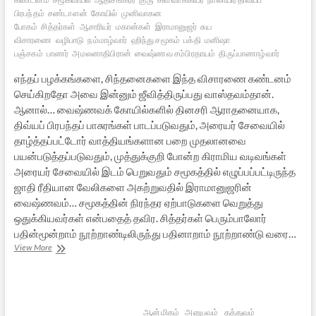
பிரபந்தம்
சண்டாளன்
கோயில்
முனிவாகன
போகம்
சித்தர்கள்
ஆசாரியர்
மகான்கள்
இராமானுஜர்
சுய
விசாரணை
வழிபாடு
நம்மாழ்வார்
ஹிந்து சமூகம்
பக்தி
மனிஷா
பஞ்சகம்
பாணர்
அமலனாதிபிரான்
வைஷ்ணவ சம்பிரதாயம்
திருப்பாணாழ்வார்
எந்தப் பழக்கங்களை, சிந்தனைகளை இந்த விசாரணை கண்டனம்
செய்கிறதோ அவை இன்னும் ஜீவித்திருப்பது வாஸ்தவம்தான்.
ஆனால்… வைஷ்ணவக் கோயில்களில் தினசரி ஆராதனையாக,
திவ்யப் பிரபந்தப் பாசுரங்கள் பாடப்படுவதும், அரையர் சேவையில்
தாழ்த்தப்பட்டோர் வாத்தியங்களான பறை முதலானவை
பயன்படுத்தப்படுவதும், முத்துக்குறி போன்ற கிராமிய வடிவங்கள்
அரையர் சேவையில் இடம் பெறுவதும் சமூகத்தில் எழுப்பப்பட்டிருந்த
ஜாதி ரீதியான வேலிகளை அகற்றுவதில் இராமானுஜரின்
வைஷ்ணவம்… சமூகத்தின் நிரந்தர ஏற்பாடுகளை வெறுத்து
ஒதுக்கியவர்கள் என்பதைத் தவிர. சித்தர்கள் பெரும்பாலோர்
பதின்மூன்றாம் நூற்றாண்டிலிருந்து பதினாறாம் நூற்றாண்டு வரை…
தலித்துகளும்
View More
தமிழ்
இலக்கியமும்
–
2
ஆன்மிகம்
அனுபவம்
தத்துவம்