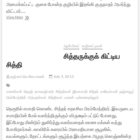
அமைக்கப்பட்ட குகை போன்ற குழியில் இறங்கி குருநாதர் அமர்ந்து
விட்டார்….
சதாசிவ
View More
பிரம்மேந்திரர்
ஜீவசமாதி
ஆன்மிகம்
வழிகாட்டிகள்
சித்தருக்குக் கிட்டிய
சித்தி
தஞ்சை வெ.கோபாலன்
July 3, 2013
மகான்கள்
நெரூர்
நாகவழிபாடு
சித்தர்கள்
ஜீவசமாதி
சித்தர்
மாரியம்மன்
தஞ்சாவூர்
சத
பிரம்மேந்திரர்
அற்புதங்கள்
சித்திகள்
மகான்
புன்னைநல்லூர்
நெரூரில் சமாதி கொண்ட சித்தர் சதாசிவ பிரம்மேந்திரர். இவருடைய
சமாதியின் மேல் வளர்ந்திருக்கும் விருக்ஷம் பட்டுப் போனது,
இப்போது மீண்டும் துளிர்த்து வளர்வதைக் காண மக்கள் வந்து
போகிறார்கள். காவிரிக் கரையில் அமைதியான சூழலில்,
வயல்களும், தோட்டங்களும் சூழ்ந்த இயற்கை அழகு கொஞ்சுகின்ற