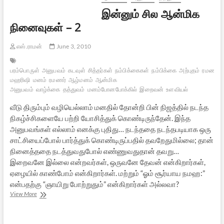
இன்னும் சில ஆன்மிக
நினைவுகள் – 2
எஸ்.ராமன்
June 3, 2010
பரம்பொருள்
அனுபவம்
கடவுள்
சித்தர்கள்
நம்பிக்கைகள்
நம்பிக்கை
அற்புதம்
ரமண
மஹரிஷி
மனம்
ரமணர்
ஆழ்மனம்
ஆன்மிக
அனுபவம்
வாழ்க்கை
தத்துவம்
மனம்போனபோக்கில்
இறைவன்
உளவியல்
வீடு திரும்பும் வழியெல்லாம் மனதில் தோன்றி பின் நிஜத்தில் நடந்த
நிகழ்ச்சிகளையே பற்றி யோசித்துக் கொண்டிருந்தேன். இந்த
அனுபவங்கள் எல்லாம் எனக்கு புதிது… நடந்ததை நடந்தபடியாக ஒரு
சாட்சியைப்போல் பார்த்துக் கொண்டிருப்பதில் தவறேதுமில்லை; தான்
நினைத்ததை நடத்துவதுபோல் எண்ணுவதுதான் தவறு…
இறைவனே இல்லை என்றவர்கள், ஒருவனே தேவன் என்கிறார்கள்,
ஏழையில் காண்போம் என்கிறார்கள். மற்றும் “ஓம் சூர்யாய நமஹ:”
என்பதற்கு “ஞாயிறு போற்றுதும்” என்கிறார்கள் அல்லவா?
இன்னும்
View More
சில
ஆன்மிக
நினைவுகள்