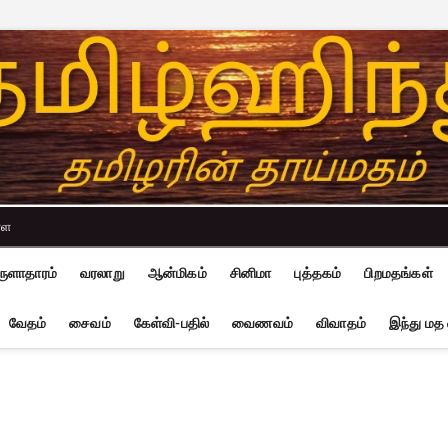
்ள
ுளாதாரம்
வரலாறு
ஆன்மிகம்
சினிமா
புத்தகம்
பிறமதங்கள்
வேதம்
சைவம்
கேள்வி-பதில்
வைணவம்
விவாதம்
இந்து மத