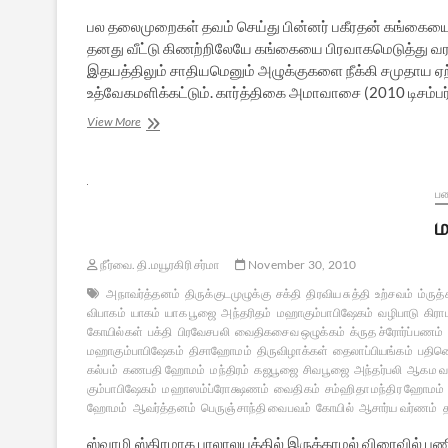
பல தலைமுறைகள் தவம் செய்து பின்னர் பகீரதன் கங்கைய
தனது வீட்டு கிணற்றிலேயே கங்கையை பிரவாகமெடுத்து வர
இதயத்திலும் சாதியமெனும் அழுக்குகளை நீக்கி சமுதாய 
உத்வேகமளிக்கட்டும். கார்த்திகை அமாவாசை (2010 டிசம்பர்
சமூக
View More
நீதித்
திருவிழா:
கங்காவதரண
மகோத்ஸவம்
பண
ம
நீர்வை. தி.மயூரகிரி சர்மா
November 30, 2010
அநாவர்த்தனம்
திருக்குடமுழுக்கு
சக்தி
திரவிய சுத்தி
உற்சவம்
ம்ருத
விபாகம்
யாகம்
யாக பூஜை
அந்தரிதம்
மஹாகும்பாபிஷேகம்
வழிபாடு
கிரா
கோயில்கள்
பக்தி
பிரவேசபலி
வைதிகசைவ ஒழுக்கம்
க்ருத ச்ரோர்ப்பணம்
மஹாகும்பாபிஷேகம்
திசாஹோமம்
திருவிழாக்கள்
தைலாப்பியங்கம்
பதினெ
கல்பம்
கணபதி ஹோமம்
மந்திரம்
கஜபூஜை
சிவபூஜை
அந்தர்பலி
ஆகம வ
கும்பாபிஷேகம்
மஹாஸம்ப்ரோக்ஷணம்
வைதிகம்
சம்ஹிதா மந்திர ஹோமம்
ஹோமம்
ஆவர்த்தனம்
பெருஞ்சாந்தி வைபவம்
கோயில்
ஆசார்ய வர்ணம்
த
ஸ்வாமி ஸ்திரமாக பாலாலயத்தில் இருக்காமல் விரைவில் ப