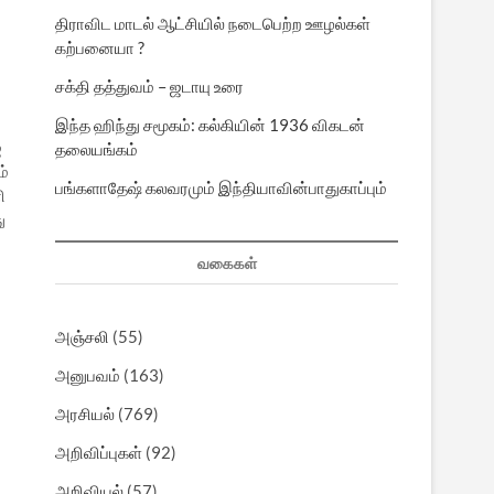
திராவிட மாடல் ஆட்சியில் நடைபெற்ற ஊழல்கள்
கற்பனையா ?
சக்தி தத்துவம் – ஜடாயு உரை
இந்த ஹிந்து சமூகம்: கல்கியின் 1936 விகடன்
்
தலையங்கம்
ம்
பங்களாதேஷ் கலவரமும் இந்தியாவின்பாதுகாப்பும்
ி
ு
வகைகள்
அஞ்சலி
(55)
அனுபவம்
(163)
அரசியல்
(769)
அறிவிப்புகள்
(92)
அறிவியல்
(57)