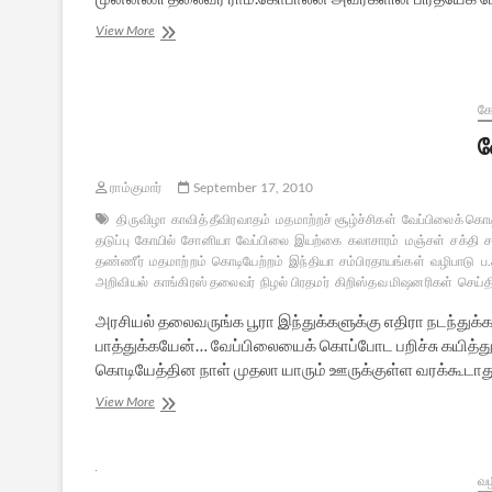
எல்லாப்
View More
புகழும்
விநாயகனுக்கே!
கே
வ
ராம்குமார்
September 17, 2010
திருவிழா
காவித் தீவிரவாதம்
மதமாற்றச் சூழ்ச்சிகள்
வேப்பிலைக் கொட
தடுப்பு
கோயில்
சோனியா
வேப்பிலை
இயற்கை
கலாசாரம்
மஞ்சள்
சக்தி
ச
தண்ணீர்
மதமாற்றம்
கொடியேற்றம்
இந்தியா
சம்பிரதாயங்கள்
வழிபாடு
ப.
அறிவியல்
காங்கிரஸ் தலைவர்
நிழல் பிரதமர்
கிறிஸ்தவ மிஷனரிகள்
செய்த
அரசியல் தலைவருங்க பூரா இந்துக்களுக்கு எதிரா நடந்துக
பாத்துக்கயேன்… வேப்பிலையைக் கொப்போட பறிச்சு கயித்துல ச
கொடியேத்தின நாள் முதலா யாரும் ஊருக்குள்ள வரக்கூடாது
வேப்பிலைக்
View More
கொடியும்
வேளாங்கண்ணி
மாதாவும்
வழ