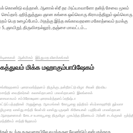
ைக் கொண்டு வந்தான். ஆனால் ஸ்ரீ தர அய்யாவாளோ தலித் சேவை மூலம்
 செய்தார். ஹிந்துத்துவ ஞான கங்கை ஒவ்வொரு கிராமத்திலும் ஒவ்வொரு
ஏற்றம் பெற உழைப்போம். அதற்கு இந்த கங்காவதரண மகோத்ஸவம் நமக்கு
 5, ஞாயிறு), திருவிசநல்லூர், தஞ்சை மாவட்டம்…
்டிகைகள்
ஆன்மிகம்
இந்து மத விளக்கங்கள்
கத்துவம் மிக்க மஹாகும்பாபிஷேகம்
்சங்கிரஹணம்
புனராவார்த்தனம்
திருக்குடநன்நீராட்டு விழா
சிவன்
திரவிய
மசாந்தி
வைதிகர்கள்
கலசஸ்தாபனம்
பாலஸ்தாபனம்
இலங்கைக்
சைவாகமம்
சம்பிரோக்ஷண புனராவர்த்தனப் ப்ரதிஷ்டா
ட்டுப் பத்ததிகள்
அனுஜ்ஞை
ஆகமங்கள்
கோபூஜை
தந்திரம்
ஸ்பர்ஸாஹூதி
துர்வாச
ழிமுறை
வாஸ்து சாந்தி
வேள்வி
வாஸ்து புருஷன்
கிரியைகள்
பஹிர்பலி
பாலஸ்தாபன
ஆராதனைகள்
சோடச உபசாரபூஜை
திருவிழா
முகூர்த்த நிர்ணயம்
அக்னி
சடங்குகள்
மூர்த்
ாந்திரீகம்
சாந்தி ஹோமம்
ணிகள் நடந்து கருவறையிலே எழுந்தருள வேண்டும் என்பதற்காக