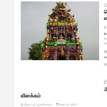
சம
ப
எ
கோ
தெ
10
ஊ
Vi
இந
ஆ
விளக்கம்
நீர்வை. தி.மயூரகிரி சர்மா
May 15, 2012