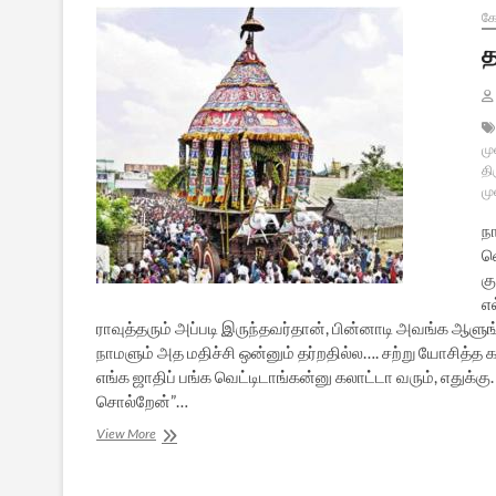
கோ
த
மு
தி
மு
ந
வ
கு
எல
ராவுத்தரும் அப்படி இருந்தவர்தான், பின்னாடி அவங்க 
நாமளும் அத மதிச்சி ஒன்னும் தர்றதில்ல…. சற்று யோசித்த 
எங்க ஜாதிப் பங்க வெட்டிடாங்கன்னு கலாட்டா வரும், எதுக்க
சொல்றேன்”…
தலைமுறை
View More
[சிறுகதை]