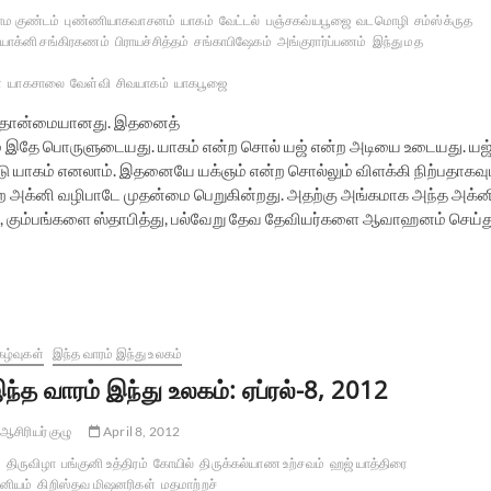
 குண்டம்
புண்ணியாகவாசனம்
யாகம்
வேட்டல்
பஞ்சகவ்யபூஜை
வடமொழி
சம்ஸ்க்ருத
ியாக்னி சங்கிரகணம்
பிராயச்சித்தம்
சங்காபிஷேகம்
அங்குரார்ப்பணம்
இந்து மத
்
யாகசாலை
வேள்வி
சிவயாகம்
யாகபூஜை
து தொன்மையானது. இதனைத்
லும் இதே பொருளுடையது. யாகம் என்ற சொல் யஜ் என்ற அடியை உடையது. யஜ
டு யாகம் எனலாம். இதனையே யக்ஞம் என்ற சொல்லும் விளக்கி நிற்பதாகவு
்கிற அக்னி வழிபாடே முதன்மை பெறுகின்றது. அதற்கு அங்கமாக அந்த அக்ன
த்து, கும்பங்களை ஸ்தாபித்து, பல்வேறு தேவ தேவியர்களை ஆவாஹனம் செய்த
கழ்வுகள்
இந்த வாரம் இந்து உலகம்
ந்த வாரம் இந்து உலகம்: ஏப்ரல்-8, 2012
ஆசிரியர் குழு
April 8, 2012
திருவிழா
பங்குனி உத்திரம்
கோயில்
திருக்கல்யாண உற்சவம்
ஹஜ் யாத்திரை
னியம்
கிறிஸ்தவ மிஷனரிகள்
மதமாற்றச்