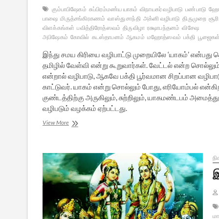
கும்பாபிஷேகம்
சுப்பிரம்மண்ய யாகம்
விநாயகர் வழிபாடு
பண்பாடு
ஹோம
பாஷை
மிருத்சங்கிரகணம்
வாஸ்து சாந்தி
அக்னி வழிபாடு
திருமுறை
சூர
விளக்கங்கள்
பவித்திரோத்ஸவம்
திருவிழா
ரக்ஷாபந்தனம்
விசேஷ
அபிஷேகம்
கோவில்
கடஸ்தாபனம்
ஆகமம்
மஹோத்ஸவம்
பக்தி
பூஜைகள
இந்து சமய கிரியை வழிபாட்டு முறையிலே ‘யாகம்’ என்ப
தமிழில் வேள்வி என்று கூறுவார்கள். வேட்டல் என்ற சொல்
என்றால் வழிபாடு, ஆகவே பக்தி பூர்வமான சிறப்பான வழிபா
காட்டுவர். யாகம் என்று சொல்லும் போது, எரியோம்பல் என
குண்டத்திற்கு அருகிலும், சுற்றிலும், யாகமண்டபம் அமை
வழிபடும் வழக்கம் ஏற்பட்டது.
ஆகம
View More
வழி
நின்ற
ஆலய
யாகபூஜைகள்
நி
–
இ
சிறு
விளக்கம்
மா