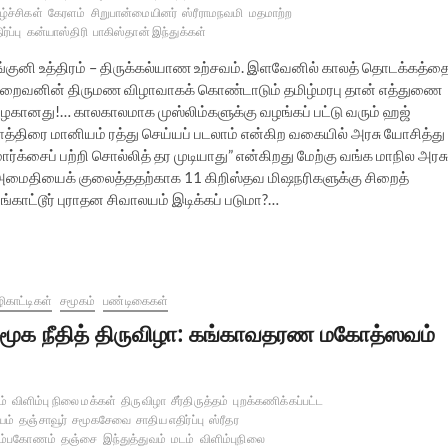
ழ்ச்சிகள்
கேரளம்
சிறுபான்மையினர்
ஸ்ரீராமநவமி
மதமாற்ற
ர்ப்பு
கன்யாஸ்திரி
பாகிஸ்தான் இந்துக்கள்
ங்குனி உத்திரம் – திருக்கல்யாண உற்சவம். இளவேனில் காலத் தொடக்கத்த
றைவனின் திருமண விழாவாகக் கொண்டாடும் தமிழ்மரபு தான் எத்துணை
ழகானது!… காலகாலமாக முஸ்லிம்களுக்கு வழங்கப் பட்டு வரும் ஹஜ்
ாத்திரை மானியம் ரத்து செய்யப் படலாம் என்கிற வகையில் அரசு யோசித்து
க்சைப் பற்றி சொல்லித் தர முடியாது” என்கிறது மேற்கு வங்க மாநில அரசு.
 அமைதியைக் குலைத்ததற்காக 11 கிறிஸ்தவ மிஷநரிகளுக்கு சிறைத்
ட்டூர் புராதன சிவாலயம் இடிக்கப் படுமா?…
ிகாட்டிகள்
சமூகம்
பண்டிகைகள்
மூக நீதித் திருவிழா: கங்காவதரண மகோத்ஸவம்
ம்
விளிம்பு நிலை மக்கள்
திருவிழா
சீர்திருத்தம்
புறக்கணிக்கப்பட்ட
யம்
தஞ்சாவூர்
சமூகசேவை
சாதிய எதிர்ப்பு
ஸ்ரீதர
ும்பகோணம்
தஞ்சை
இந்துத்துவம்
மடம்
விளிம்புநிலை