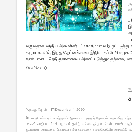
சூ
எதி
ப
இ
அ
ய
வருவதாக மத்திய அமைச்சர்… “மகாத்மாவை இருட்டடித்து மார்
கர்நாடகாவில், இந்து தெய்வங்களை இழிவாகப் பேசி சமூக
தண்டனை… நெடுஞ்சாலையை அகலப் படுத்துவதற்காக, பனங்கா
இந்த
View More
வாரம்
இந்து
உலகம்:
ஏப்ரல்-8,
வழ
2012
ச
நமது நிருபர்
December 4, 2010
சாதியாச்சாரம்
சமத்துவம்
திருவிடைமருதூர் தேவாரம்
மதச் சீர்திருத்த
மக்கள்
சாதி
மடங்கள்
உற்சவம்
தலித்
கங்கை
திருமடங்கள்
மகான்
சாதி
ஐயாவாள்
மகான்கள்
பிராமணர்
திருவிசநல்லூர்
சாதித் திமிர்
சமூகநீதி
க