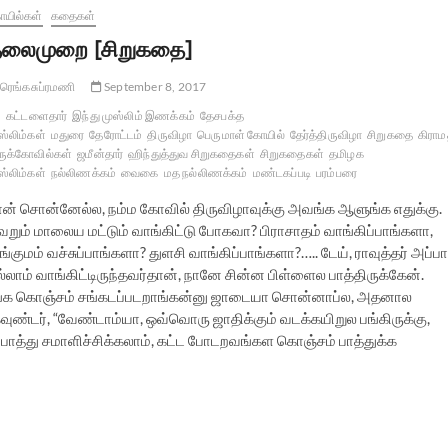
யில்கள்
கதைகள்
லைமுறை [சிறுகதை]
ரெங்கசுப்ரமணி
September 8, 2017
கட்டளைதார்
இந்து முஸ்லிம் இணக்கம்
தேசபக்த
ஸ்லிம்கள்
மதுரை
தேரோட்டம்
திருவிழா
பெருமாள் கோயில்
தேர்த்திருவிழா
சிறுகதை
கிராம
ருக்கோவில்கள்
ஜமீன்தார்
ஹிந்துத்துவ சிறுகதைகள்
சிறுகதைகள்
தமிழக
ஸ்லிம்கள்
நல்லிணக்கம்
வைகை
மத நல்லிணக்கம்
மண்டகப்படி
பரம்பரை
ான் சொன்னேல்ல, நம்ம கோவில் திருவிழாவுக்கு அவங்க ஆளுங்க எதுக்கு.
ெறும் மாலைய மட்டும் வாங்கிட்டு போகவா? பிராசாதம் வாங்கிப்பாங்களா,
ங்குமம் வச்சுப்பாங்களா? துளசி வாங்கிப்பாங்களா?….. டேய், ராவுத்தர் அப்பா
்லாம் வாங்கிட்டிருந்தவர்தான், நானே சின்ன பிள்ளைல பாத்திருக்கேன்.
ஆளுங்க கொஞ்சம் சங்கடப்படறாங்கன்னு ஜாடையா சொன்னாப்ல, அதனால
கவுண்டர், “வேண்டாம்யா, ஒவ்வொரு ஜாதிக்கும் வடக்கயிறுல பங்கிருக்கு,
ு. பாத்து சமாளிச்சிக்கலாம், கட்ட போடறவங்கள கொஞ்சம் பாத்துக்க