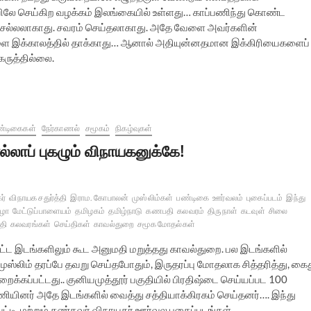
ிலே செய்கிற வழக்கம் இலங்கையில் உள்ளது… காப்பணிந்து கொண்ட
ரை செல்லலாகாது. சவரம் செய்தலாகாது. அதே வேளை அவர்களின்
ை இக்காலத்தில் தாக்காது… ஆனால் அதியுன்னதமான இக்கிரியைகளைப்
கருத்தில்லை.
்டிகைகள்
நேர்காணல்
சமூகம்
நிகழ்வுகள்
ல்லாப் புகழும் விநாயகனுக்கே!
ர்
விநாயக சதுர்த்தி
இராம. கோபாலன்
முஸ்லிம்கள்
பண்டிகை
ஊர்வலம்
புகைப்படம்
இந்து
ிழா
மேட்டுப்பாளையம்
தமிழகம்
தமிழ்நாடு
கணபதி
கலவரம்
திருநாள்
கடவுள்
சிலை
தி
கலவரங்கள்
செய்திகள்
காவல்துறை
சமூக மோதல்கள்
 இடங்களிலும் கூட அனுமதி மறுத்தது காவல்துறை. பல இடங்களில்
ுஸ்லிம் தரப்பே தவறு செய்தபோதும், இருதரப்பு மோதலாக சித்தரித்து, கை
றைக்கப்பட்டது.. குனியமுத்தூர் பகுதியில் பிரதிஷ்டை செய்யப்பட 100
ியினர் அதே இடங்களில் வைத்து சத்தியாக்கிரகம் செய்தனர்…. இந்து
டி, மற்றும் கண்கவர் விநாயகர் ஊர்வல புகைப்படங்கள்…