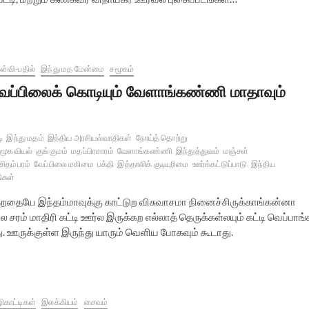
ள்வி-பதில்
இந்து மத மேன்மை
சமூகம்
ேப்பிலைக் கொடியும் வேளாங்கண்ணி மாதாவும்
ி
இந்து மதம்
இந்திய அரசியல்வாதிகள்
நோய்த் தொற்று
மூகவியல்
குங்குமம்
மதப்பிரசாரம்
வேளாங்கண்ணி
இந்துத்துவம்
மஞ்சள்
சிதம்பரம்
வேப்பிலை மகிமை
பக்தி
இத்தாலிக் குடியுரிமை
ஊர்க்கட்டுப்பாடு
இந்திய
ிகள்
்கறதையே இந்தம்மாவுக்கு காட்டுற விசுவாசமா நினைச்சிருக்காங்கன்னா
ரம் மாதிரி கட்டி ஊர்ல இருக்கற எல்லாத் தெருக்கள்லயும் கட்டி வெப்பாங்
. ஊருக்குள்ள இருந்து யாரும் வெளிய போகவும் கூடாது.
ிகாட்டிகள்
இலக்கியம்
சைவம்