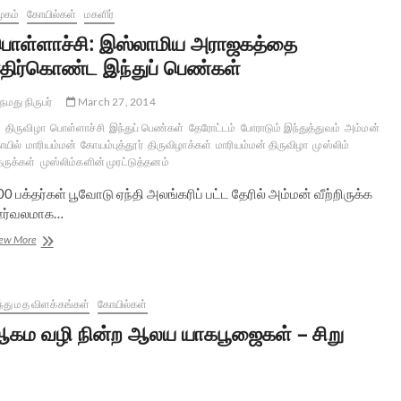
ூகம்
கோயில்கள்
மகளிர்
ொள்ளாச்சி: இஸ்லாமிய அராஜகத்தை
திர்கொண்ட இந்துப் பெண்கள்
நமது நிருபர்
March 27, 2014
திருவிழா
பொள்ளாச்சி
இந்துப் பெண்கள்
தேரோட்டம்
போராடும் இந்துத்துவம்
அம்மன்
யில்
மாரியம்மன்
கோயம்புத்தூர்
திருவிழாக்கள்
மாரியம்மன் திருவிழா
முஸ்லிம்
ருக்கள்
முஸ்லிம்களின் முரட்டுத்தனம்
0 பக்தர்கள் பூவோடு ஏந்தி அலங்கரிப் பட்ட தேரில் அம்மன் வீற்றிருக்க
ர்வலமாக…
பொள்ளாச்சி:
ew More
இஸ்லாமிய
அராஜகத்தை
எதிர்கொண்ட
இந்துப்
்து மத விளக்கங்கள்
கோயில்கள்
பெண்கள்
கம வழி நின்ற ஆலய யாகபூஜைகள் – சிறு