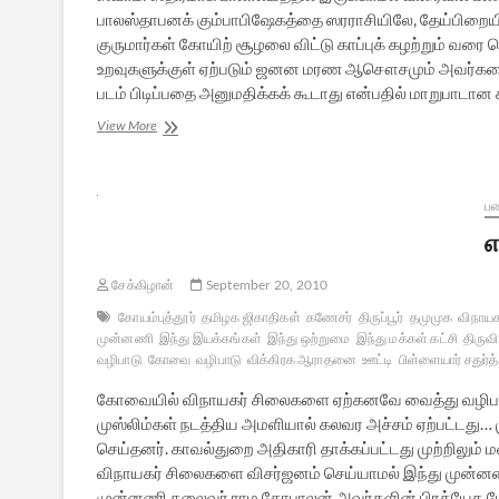
பாலஸ்தாபனக் கும்பாபிஷேகத்தை ஸரராசியிலே, தேய்பிறைய
குருமார்கள் கோயிற் சூழலை விட்டு காப்புக் கழற்றும் வ
உறவுகளுக்குள் ஏற்படும் ஜனன மரண ஆசௌசமும் அவர்கள
படம் பிடிப்பதை அனுமதிக்கக் கூடாது என்பதில் மாறுபாடான 
மகத்துவம்
View More
மிக்க
மஹாகும்பாபிஷேகம்
பண
எ
சேக்கிழான்
September 20, 2010
கோயம்புத்தூர்
தமிழக ஜிகாதிகள்
கணேசர்
திருப்பூர்
தமுமுக
விநாயக
முன்னணி
இந்து இயக்கங்கள்
இந்து ஒற்றுமை
இந்து மக்கள் கட்சி
திருவ
வழிபாடு
கோவை
வழிபாடு
விக்கிரக ஆராதனை
ஊட்டி
பிள்ளையார் சதுர்த்
கோவையில் விநாயகர் சிலைகளை ஏற்கனவே வைத்து வழிபட்ட
முஸ்லிம்கள் நடத்திய அமளியால் கலவர அச்சம் ஏற்பட்டது… ம
செய்தனர். காவல்துறை அதிகாரி தாக்கப்பட்டது முற்றிலும் ம
விநாயகர் சிலைகளை விசர்ஜனம் செய்யாமல் இந்து முன்னண
முன்னணி தலைவர் ராம.கோபாலன் அவர்களின் பிரத்யேக பேட்