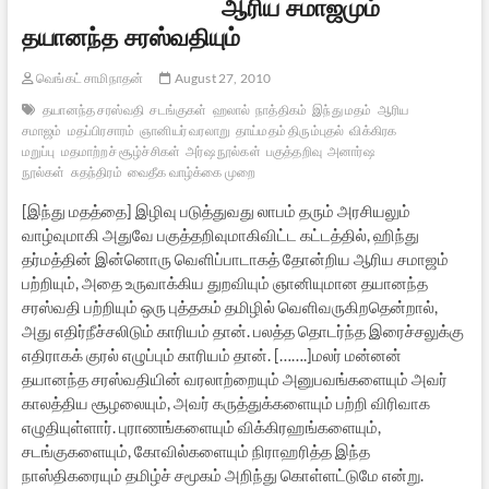
ஆரிய சமாஜமும்
தயானந்த சரஸ்வதியும்
வெங்கட் சாமிநாதன்
August 27, 2010
தயானந்த சரஸ்வதி
சடங்குகள்
ஹலால்
நாத்திகம்
இந்து மதம்
ஆரிய
சமாஜம்
மதப்பிரசாரம்
ஞானியர் வரலாறு
தாய்மதம் திரும்புதல்
விக்கிரக
மறுப்பு
மதமாற்றச் சூழ்ச்சிகள்
அர்ஷ நூல்கள்
பகுத்தறிவு
அனார்ஷ
நூல்கள்
சுதந்திரம்
வைதீக வாழ்க்கை முறை
[இந்து மதத்தை] இழிவு படுத்துவது லாபம் தரும் அரசியலும்
வாழ்வுமாகி அதுவே பகுத்தறிவுமாகிவிட்ட கட்டத்தில், ஹிந்து
தர்மத்தின் இன்னொரு வெளிப்பாடாகத் தோன்றிய ஆரிய சமாஜம்
பற்றியும், அதை உருவாக்கிய துறவியும் ஞானியுமான தயானந்த
சரஸ்வதி பற்றியும் ஒரு புத்தகம் தமிழில் வெளிவருகிறதென்றால்,
அது எதிர்நீச்சலிடும் காரியம் தான். பலத்த தொடர்ந்த இரைச்சலுக்கு
எதிராகக் குரல் எழுப்பும் காரியம் தான். […….]மலர் மன்னன்
தயானந்த சரஸ்வதியின் வரலாற்றையும் அனுபவங்களையும் அவர்
காலத்திய சூழலையும், அவர் கருத்துக்களையும் பற்றி விரிவாக
எழுதியுள்ளார். புராணங்களையும் விக்கிரஹங்களையும்,
சடங்குகளையும், கோவில்களையும் நிராஹரித்த இந்த
நாஸ்திகரையும் தமிழ்ச் சமூகம் அறிந்து கொள்ளட்டுமே என்று.