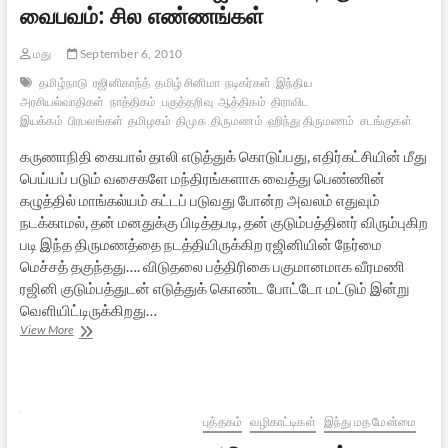
வைபவம்: சில எண்ணங்கள்
மது
September 6, 2010
தமிழ்நாடு
ரஜினிகாந்த்
தமிழ் சினிமா
நடிகர்கள்
இந்திய
அரசியல்வாதிகள்
நாத்திகம்
பகுத்தறிவு
ஆத்திகம்
திராவிட
இயக்கம்
பிரபலங்கள்
தமிழகம்
திமுக
திருமணம்
ஹிந்து திருமணம்
சடங்குகள்
கருணாநிதி கையால் தாலி எடுத்துக் கொடுப்பது, எதிர்கட்சியின் மீது
பெய்யப் படும் வசைகளே மந்திரங்களாக வைத்து பெண்ணின்
கழுத்தில் மாங்கல்யம் கட்டப் படுவது போன்ற அவலம் எதுவும்
நடக்காமல், தன் மனதுக்கு பிடித்தபடி, தன் குடும்பத்தினர் விரும்புகிற
படி இந்த திருமணத்தை நடத்தியிருக்கிற ரஜினியின் நேர்மை
மெச்சத் தகுந்தது…. விடுதலை பத்திரிகை பகுமானமாக வீரமணி
ரஜினி குடும்பத்துடன் எடுத்துக் கொண்ட போட்டோ மட்டும் இன்று
வெளியிட்டிருக்கிறது…
ரஜினி
View More
மகள்
திருமண
வைபவம்:
சில
எண்ணங்கள்
புத்தகம்
வழிகாட்டிகள்
இந்து மத மேன்மை