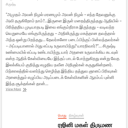
சிருஷ்டி
”அமுதம் அவன் நிழல் மரணமும் அவன் நிழல் – எந்த தேவனுக்கு
அவி தருகிறோம் நாம்?…இருளை இருள் மறைத்திருந்தது ஆதியில் –
பிரித்தறிய முடியாதபடி இவை எங்கும்நீராக இருந்தது – வடிவற்ற
வெறுமையே எங்குமிருந்தது – அதிலிருந்து மகத்தான தவத்தால்
அந்த ஒன்று பிறந்தது… தேவர்களோ படைப்பிற்குப் பின்வந்தவர்கள்
– அப்படியானால் அது எப்படி உருவாயிற்று? யாரறிவார்?”… சிருஷ்டி
உண்மையில் எப்படி உண்டாயிற்று, யார் அதனை உருவாக்கிய கடவுள்
என்ற ஆதிக் கேள்வியையே இந்தப் பாடல் போற்றுகிறது என்று வேத
இலக்கியம் குறித்து எழுதிய நவீன அறிஞர்கள் கருதுகின்றனர்.
பிற்காலத்தில் வளர்ந்து செழித்த இந்திய தத்துவ ஞானப் பிரிவுகள்
அனைத்தும் எழுப்பிய அடிப்படைக் கேள்விகளின் ஆரம்பப் புள்ளி
இந்த சூக்தங்கள் தான்…
ரிக்வேதத்தின்
View More
சிருஷ்டி
கீதங்கள்
–
1
பொது
நிகழ்வுகள்
ரஜினி மகள் திருமண