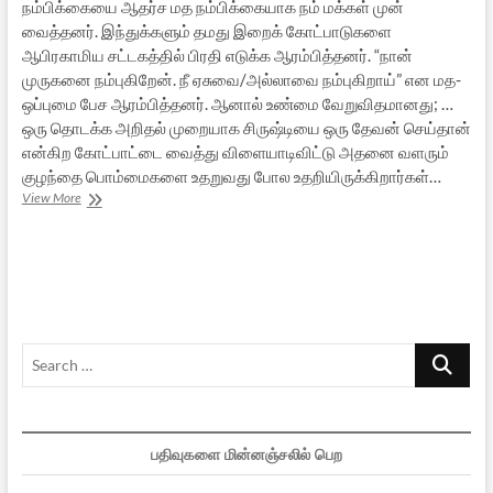
நம்பிக்கையை ஆதர்ச மத நம்பிக்கையாக நம் மக்கள் முன்
வைத்தனர். இந்துக்களும் தமது இறைக் கோட்பாடுகளை
ஆபிரகாமிய சட்டகத்தில் பிரதி எடுக்க ஆரம்பித்தனர். “நான்
முருகனை நம்புகிறேன். நீ ஏசுவை/அல்லாவை நம்புகிறாய்” என மத-
ஒப்புமை பேச ஆரம்பித்தனர். ஆனால் உண்மை வேறுவிதமானது; …
ஒரு தொடக்க அறிதல் முறையாக சிருஷ்டியை ஒரு தேவன் செய்தான்
என்கிற கோட்பாட்டை வைத்து விளையாடிவிட்டு அதனை வளரும்
குழந்தை பொம்மைகளை உதறுவது போல உதறியிருக்கிறார்கள்…
ஆண்டவன்
View More
மறுப்பும்
ஆன்மிகமே:
புத்தக
விமர்சனம்
Search
…
பதிவுகளை மின்னஞ்சலில் பெற