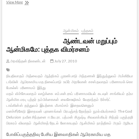
ஆரிய
View More
சமாஜமும்
தயானந்த
சரஸ்வதியும்
ஆன்மிகம்
புத்தகம்
ஆண்டவன் மறுப்பும்
ஆன்மிகமே: புத்தக விமர்சனம்
அரவிந்தன் நீலகண்டன்
July 27, 2010
நியதிவாதம்
அத்வைதம்
ஆத்திகம்
முரண்பாடு
அந்தணன்
இந்துத்துவம்
அக்கிரியாவா
டார்வின்
ஆபிரகாமிய மத நிலைப்பாடு
உயிர்
அறவோன்
சசஸ்தவாதம்
பரிணாமக் கொள்
பேகல்ஸ்
பரிணாமம்
இந்து
மதம்
விச்சேபவாதம்
வாழ்க்கை
எம்.என்.ராய்
பரிணாமவியல்
கடவுள்
சாங்கியம்
தர்மம்
ஆன்மிக மரபு
புத்தர்
நம்பிக்கைகள்
வைசேக்ஷிகம்
வேதாந்தம்
ரிச்சர்ட்
டாவ்கின்ஸ்
தத்துவம்
இயற்கை
மீமாம்சம்
இறைவனெனும்
மனச்சீர்கேடு
இறைவன்
புராணங்கள்
பிரபஞ்சத் தோற்றம்
நூல் விமர்சனம்
The God
Delusion
நவீன சிந்தனை
ஈ.வே.ரா.
பத்மன்
சிருஷ்டி
சிவவாக்கியர்
சித்தர்
பகுத்தறிவு
பிரசுரம்
விவாதம்
ஆன்மிகத் தேடல்
லோகாயதம்
ஆன்மிகம்
நாத்திகம்
அறம்
ஆரியன்
போலிப்பகுத்தறிவு பேசிய இனவாதிகள் ஆபிரகாமிய மத