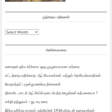
முந்தைய பதிவுகள்
முந்தைய
பதிவுகள்
அண்மையவை
சனாதன தர்ம சர்ச்சை: ஒரு முழுமையான பார்வை
சட்டத்தை மதிக்காத ஆட்சியாளர்கள் மற்றும் அரசியல்வாதிகள்
வேதாந்தம் : மூன்று உணர்வு நிலைகள்
திராவிட மாடல் ஆட்சியில் நடைபெற்ற ஊழல்கள் கற்பனையா ?
சக்தி தத்துவம் – ஜடாயு உரை
இந்த ஹிந்து சமூகம்: கல்கியின் 1936 விகடன் தலையங்கம்