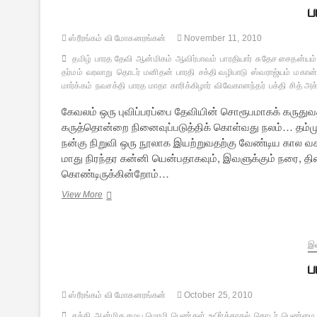
சிறுகதை]
ப
ஸ்ரீரங்கம் வி மோகனரங்கன்
November 11, 2010
தமிழ்
பாரத தேவி
ஆன்மிகம்
ஆவிர்பாவம்
பாரதியார்
சுதேச சைதன்யம்
தர்மம்
வரலாறு
தொடர்
மனிதன்
பாரதி
சக்தி வழிபாடு
ஸ்வராஜ்யம்
மகான்
மார்க்கம்
நவசக்தி
பாரத மாதா
காரிக்கிழார்
விவேகானந்தர்
பக்தி
சித் அ
கேவலம் ஒரு புவிப்பரப்பை தேவியின் சொரூபமாகக் கருதுவத
கருத்தொன்றை நினைவுப்படுத்திக் கொள்வது நலம்… தம்ம
நன்கு நிறுவி ஒரு நூலாக இயற்றுவதற்கு வேண்டிய கால வ
மாது நிரந்தர கன்னி யென்பதாகவும், இவளுக்கும் நரை, த
கொண்டிருக்கின்றோம்…
பாரதியின்
View More
சாக்தம்
–
5
[நிறைவுப்
இல
பகுதி]
ப
ஸ்ரீரங்கம் வி மோகனரங்கன்
October 25, 2010
சக்தி
ஆன்மிக சமய மொழி
பெண்கள்
உயிர்க்காதல்
தொடர்
பெண்மை