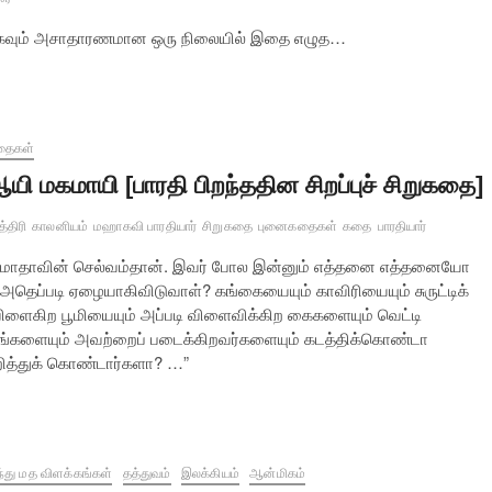
, மிகவும் அசாதாரணமான ஒரு நிலையில் இதை எழுத…
தைகள்
யி மகமாயி [பாரதி பிறந்ததின சிறப்புச் சிறுகதை]
்திரி
காலனியம்
மஹாகவி பாரதியார்
சிறுகதை
புனைகதைகள்
கதை
பாரதியார்
த மாதாவின் செல்வம்தான். இவர் போல இன்னும் எத்தனை எத்தனையோ
 அதெப்படி ஏழையாகிவிடுவாள்? கங்கையையும் காவிரியையும் சுருட்டிக்
ிளைகிற பூமியையும் அப்படி விளைவிக்கிற கைகளையும் வெட்டி
ங்களையும் அவற்றைப் படைக்கிறவர்களையும் கடத்திக்கொண்டா
ித்துக் கொண்டார்களா? …”
்து மத விளக்கங்கள்
தத்துவம்
இலக்கியம்
ஆன்மிகம்