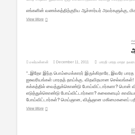
எங்களின் வணக்கத்திற்குரிய ஆச்சார்யர் அவர்களுக்கு
பீஷ்ம
View More
பிதாமகருக்கு
…
க
ஆ
மலர்மன்னன்
December 11, 2011
பாரதி
பாரத மாதா
நவராத
“..இதோ இந்த பொம்மைக்காரர் இருக்கிறாரே, இவரே பார
ஐசுவரியங்கள் பாரதத் தாய்க்கு. விதவிதமான செல்வங்கள்!
கக்கத்தில் வைத்துக்கொண்டு போய்விட்டார்களா? பொன் வ
எடுத்துக்கொண்டு போய்விட்டார்களா? கலைகளயும் காவிய
போய்விட்டார்கள்? மெய்ஞான, விஞ்ஞான மகிமைகளைப் பற
ஆயி
View More
மகமாயி
[பாரதி
பிறந்ததின
சிறப்புச்
இந