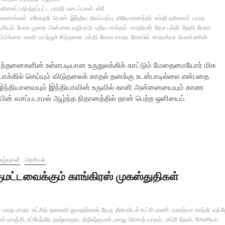
ரிசைப் படுத்தப்பட்ட பாரதி படைப்புகள்
ஸ்ரீ
புராணங்கள்
சகோதரி
பெண்
இந்திய நிலப்பரப்பு
விவேகானந்தர்
சக்தி தரிசனம்
பாரத
ேசியம்
போக முறை
அன்னை வழிபாடு
புதிய சாக்தம்
பாரதியார்
தேச பக்தி
தேவி
யோக
ம்பிக்கை
காளி
மாற்றுச் சிந்தனை
பக்தி
லோக மாதா
கோயில்
சாதாக்யா
பெண்ணின்
 சிந்தனைகளின் உள்ளபடியான உருதுலக்கிக் காட்டும் மேதைமையோர் மிக
்கில் செய்யும் விடுதலைக் காதல் தனக்கு உடன்பாடில்லை என்பதை
இந்தியாவையும் இந்தியாவின் உருவில் காளி அன்னையையும் காண
யின் வசப்படாமல் ஆழ்ந்த நிதானத்தில் தான் பெற்ற ஒளியைப்
கழ்வுகள்
அரசியல்
ுமட்டவைக்கும் காங்கிரஸ் முகஸ்துதிகள்
பாரத மாதா
கட்சித் தலைவி
ஜவஹர்லால் நேரு
திராவிடக் கட்சி பாணி
மகாத்மா காந்தி
வந்த
ம் மாஞ்சி, உப்பேந்திர குஷ்வாஹா, நிதிஷ்குமார், லாலு பிரசாத் யாதவ், ராப்ரி தேவி, சோனியா,