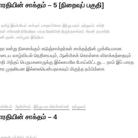
ாரதியின் சாக்தம் – 5 [நிறைவுப் பகுதி]
தமிழ் இலக்கியம்
சாக்தம்
பாரதாம்பிகை
இந்து மதம்
தத்துவம்
சக்தி
கள்
சகோதரி நிவேதிதா
பாரத தேவியின் திருத்தசாங்கம்
சிவன்
நவசக்தி
க்னி குண்ட ஸம்பூதா
இந்தியா
ா என்று நினைக்கும் கடுஞ்சாக்தர்கள் சாக்தத்தின் முக்கியமான
ுடைய வாழ்வியல் நெறியையும், ஆன்மிகக் கொள்கை விளக்கத்தையும்
சதி அந்தப் பெருமகனாருக்கு இல்லாமலே போய்விட்டது… நாம் இப் பாரத
ிரை முதலியன இல்லையென்பதாகவும் மிகுந்த நம்பிக்கை
க்கியம்
ஆன்மிகம்
இந்து மத விளக்கங்கள்
தத்துவம்
ாரதியின் சாக்தம் – 4
காதலி
மந்திரம்
ஆத்மப்