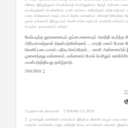
பிரேமை
இந்துத்துவம்
பெண்மொழி
பெண்ணுரிமை
தோழி
அன்னை
காலவ
ராமகிருஷ்ணர்
பெண்ணியம்
மகள்
தாய்மை
காரிக்கிழார்
சக்தி வழிபாடு
மாதா
விடுதலைக் காதல்
காமம்
தேசிய சைதன்யம்
சகோதரி நிவேதிதா
த
முறை
வங்காளம்
இந்து மதம்
பெண் கல்வி
வழிபாடு
நவசக்தி மார்க்கம்
ந
பெருமை
தாயுமானவர்
சாக்தம்
மேல்படிந்த தூசுகளையும் குப்பைகளையும் அகற்றி உயர்ந்த
அரியராகத்தான் தென்படுகின்றனர்… பாரதி மனம் போன போக
வெளிப்படையாகப் பதிவு செய்கிறார்… காளி அன்னையில் 
முனைந்தது வங்காளம். வங்காளம் போல் பெரிதும் உணர்ச்சி
பயன்படுத்தியது தமிழ்நாடு.
பாரதியின்
View More
சாக்தம்
–
4
நி
க
தஞ்சை வெ.கோபாலன்
October 13, 2010
முகஸ்துதி
காங்கிரஸ் பாரம்பரியம்
இந்தியா
தினசரி
வாழும் பாரத மாதா
மாதரம்ம்
காங்கிரஸ், பாஜக, நரேந்திர மோடி, ராம் விலாஸ் பஸ்வான், ஜிதன்ரா