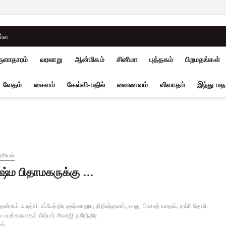
ள்ள
ுளாதாரம்
வரலாறு
ஆன்மிகம்
சினிமா
புத்தகம்
பிறமதங்கள்
வேதம்
சைவம்
கேள்வி-பதில்
வைணவம்
விவாதம்
இந்து மத
சியல்
ீஷ்ம பிதாமகருக்கு …
ன்ராம் மாஞ்சி, உப்பேந்திர குஷ்வாஹா, நிதிஷ்குமார், லாலு பிரசாத் யாதவ், ராப்ரி தேவி,
 பயங்கரவாதம்
பீஷ்மர்
சிவாஜி
நரேந்திர
ர்