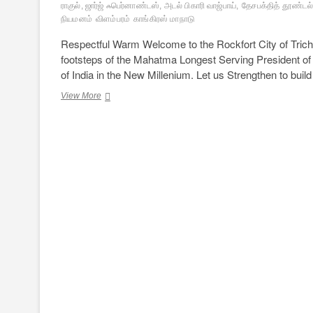
ராகுல், ஜார்ஜ் ஃபெர்னாண்டஸ், அடல் பிகாரி வாஜ்பாய்,
தேசபக்தித் தூண்டல
நியமனம்
விளம்பரம்
காங்கிரஸ் மாநாடு
Respectful Warm Welcome to the Rockfort City of Tric
footsteps of the Mahatma Longest Serving President o
of India in the New Millenium. Let us Strengthen to buil
குமட்டவைக்கும்
View More
காங்கிரஸ்
முகஸ்துதிகள்