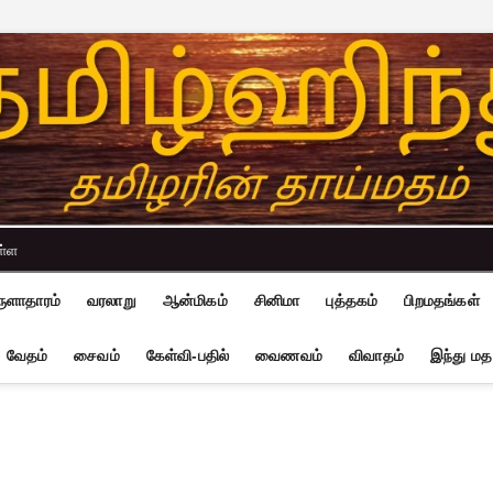
ள்ள
ுளாதாரம்
வரலாறு
ஆன்மிகம்
சினிமா
புத்தகம்
பிறமதங்கள்
வேதம்
சைவம்
கேள்வி-பதில்
வைணவம்
விவாதம்
இந்து மத