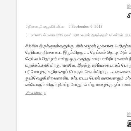
இல
ச
நீர்வை. தி.மயூரகிரி சர்மா
September 6, 2013
புண்ணியம்
உரையாசிரியர்கள்
பரிமேலழகர்
திருக்குறள்
பெண்கள்
திர
சிற்சில திருக்குறள்களுக்கு பரிமேலழகர் முதலான அறிஞர்க
தெரியாத நிலை கூட இருக்கிறது…. தெய்வம் தொழாஅள் 
தெய்வம் தொழார் என்று ஒரு கருத்து உரையாசிரியர்களால்
மறுக்கப்படுகின்றது. எனவே, இதற்கு எதிர்மறையாகப் பொருள
பரிமேலழகர் எதிர்மறைப் பொருள் கொள்கிறார்….கணவன
துயிலெழுகின்றவளாகிய கற்புடைய பெண் கணவனதும் மற்ற
எல்லோரும் விரும்புகின்ற போது, பெய்த மழைக்கு ஒப்பாவா
சில
View More
திருக்குறள்கள்
குறித்த
ஒரு
பார்வை
இல
இ