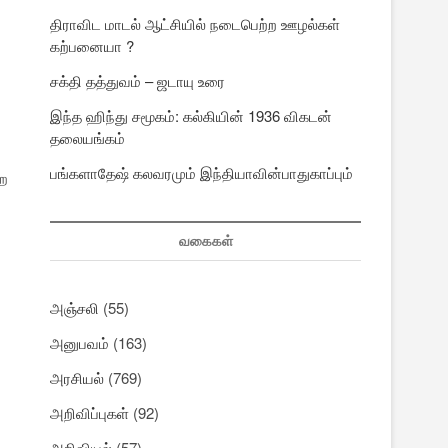
திராவிட மாடல் ஆட்சியில் நடைபெற்ற ஊழல்கள்
கற்பனையா ?
சக்தி தத்துவம் – ஜடாயு உரை
இந்த ஹிந்து சமூகம்: கல்கியின் 1936 விகடன்
தலையங்கம்
பங்களாதேஷ் கலவரமும் இந்தியாவின்பாதுகாப்பும்
ிற
வகைகள்
அஞ்சலி
(55)
அனுபவம்
(163)
அரசியல்
(769)
அறிவிப்புகள்
(92)
அறிவியல்
(57)