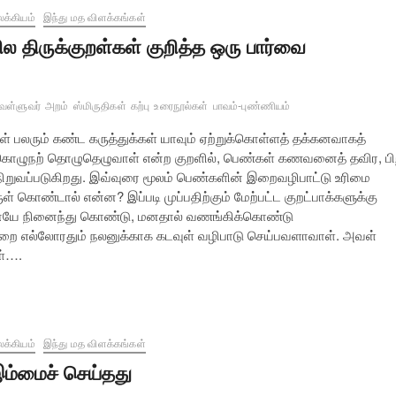
க்கியம்
இந்து மத விளக்கங்கள்
ில திருக்குறள்கள் குறித்த ஒரு பார்வை
ுவள்ளுவர்
அறம்
ஸ்மிருதிகள்
கற்பு
உரைநூல்கள்
பாவம்-புண்ணியம்
ள் பலரும் கண்ட கருத்துக்கள் யாவும் ஏற்றுக்கொள்ளத் தக்கனவாகத்
கொழுநற் தொழுதெழுவாள் என்ற குறளில், பெண்கள் கணவனைத் தவிர, ப
 நிறுவப்படுகிறது. இவ்வுரை மூலம் பெண்களின் இறைவழிபாட்டு உரிமை
் கொண்டால் என்ன? இப்படி முப்பதிற்கும் மேற்பட்ட குறட்பாக்களுக்கு
ையே நினைந்து கொண்டு, மனதால் வணங்கிக்கொண்டு
ை எல்லோரதும் நலனுக்காக கடவுள் வழிபாடு செய்பவளாவாள். அவள்
ள்….
க்கியம்
இந்து மத விளக்கங்கள்
ம்மைச் செய்தது