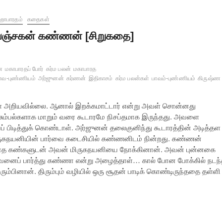
ாபாரதம்
கதைகள்
ஞ்சகன் கண்ணன் [சிறுகதை]
ை
மகாபாரதப் போர்
கர்ம பலன்
மகாபாரத
ாவ-புண்ணியம்
அர்ஜுனன்
கர்ணன்
இதிகாசம்
கர்ம பலன்கள்
பாவம்-புண்ணியம்
கிருஷ்ண
 அறியவில்லை. ஆனால் இறக்கமாட்டார் என்று அவள் சொன்னது
ிசும்பல்களாக மாறும் வரை கூடாரமே நிசப்தமாக இருந்தது. அவளை
ிடித்துக் கொண்டாள். அர்ஜுனன் தலைகுனிந்து கூடாரத்தின் அடித்தள
த மிருகநயனியின் பார்வை கடைசியில் கண்ணனிடம் நின்றது. கண்ணன்
ல்லாத கண்களுடன் அவன் மிருகநயனியை நோக்கினான். அவன் புன்னகை
வனைப் பார்த்து கண்ணா என்று அழைத்தாள்… கால் போன போக்கில் நடந
ும்பினான். திரும்பும் வழியில் ஒரு சூதன் பாடிக் கொண்டிருந்ததை தள்ளி