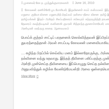
முனைவர் கோ.ந. முத்துக்குமாரசுவாமி
June 16, 2010
கோவலன்
ஏணிச்சேரி முடமோசியார்
இருவினைச் சமம்
கன்மமலம்
இந்
மறுமை
குறியா வினை
மதுராபுரித் தெய்வம்
நன்மை-தீமை
வினை
தமிழ் 
தமிழ்மக்கள்
இதம்- அகிதம்
சிலப்பதிகாரம்
கபிலபுரம்
சுந்தரமூர்த்தி நாயன
தேவாரம்
கவுந்தியடிகள்
கண்ணகி
குமரன்
சித்தாந்த ஞானாச்சாரியார்
மா
அண்டிரன்
வரந்தரு காதை
ஆணவமலம்
பொய்க் குற்றம் சாட்டிப் பரதனைக் கொல்வித்தவன் இப்பிற
துயரத்தைத்தான் அவள் சாபப்படி கோவலன் மனைவியாகிய 
… கழிந்த பிறப்பில் செவ்விய மனம் இல்லாதோருக்கு, அக்கால
நல்வினை வந்து உதவாது. இந்தத் தீவினை பலிப்பதற்கு 
அன்றி முன்செய்த தீவினையை இப்பொழுது செய்த நல்வின
அனுபவித்துக் கழிக்க வேண்டுமேயன்றி அவை ஒன்றையொன்று
இம்மைச்
View More
செய்தது