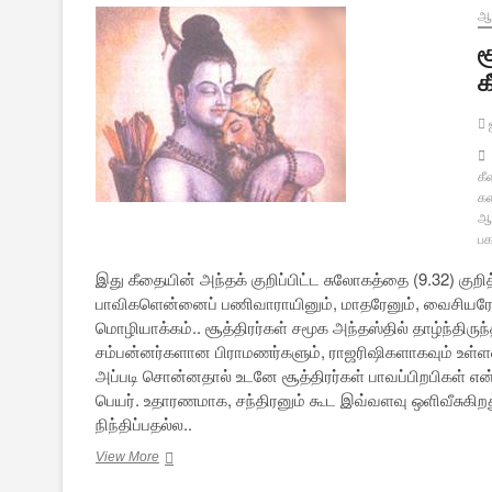
ஆன
ச
க
கீ
க
ஆன
பக
இது கீதையின் அந்தக் குறிப்பிட்ட சுலோகத்தை (9.32) குறி
பாவிகளென்னைப் பணிவாராயினும், மாதரேனும், வைசியரேனும
மொழியாக்கம்.. சூத்திரர்கள் சமூக அந்தஸ்தில் தாழ்ந்திருந
சம்பன்னர்களான பிராமணர்களும், ராஜரிஷிகளாகவும் உள்ளவ
அப்படி சொன்னதால் உடனே சூத்திரர்கள் பாவப்பிறபிகள் என்ற
பெயர். உதாரணமாக, சந்திரனும் கூட இவ்வளவு ஒளிவீசுகிறத
நிந்திப்பதல்ல..
சூத்திரர்கள்
View More
எல்லாம்