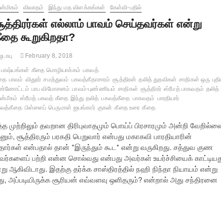
்மிகம்
விவாதம்
இந்து மத விளக்கங்கள்
கேள்வி-பதில்
ூத்திரர்கள் எல்லாம் பாவம் செய்தவர்கள் என்று
ீதை கூறுகிறதா?
ஜடாயு
February 8, 2018
பாஷ்யங்கள்
கீதை மொழியாக்கம்
பகவத்
தை
பாவம்
விதுரர்
சமத்துவம்
பகவத்கீதாசாரம்
சூத்திரன்
தலித் துறவிகள்
சாதிகள் ஒரு புத
ண்ணோட்டம்
பாப விமோசனம்
பாவம்-புண்ணியம்
சாதிகள்
சூத்திரர்
ஸ்ரீமத் பாகவதம்
தலித்
்மீகம்
ஸ்ரீமத் பகவத் கீதை
இந்து தலித்
பகவத்கீதை
பாகவதம்
பாரதியார்
வத்கீதை
பிள்ளைப் பெருமாள் ஐயங்கார்
குகன்
கீதை உரை
கீதை
த்த முற்றிலும் தவறான திரிபுவாதமும் பொய்ப் பிரசாரமும் அன்றி வேறில்ல
், சூத்திரரும் பரகதி பெறுவார் என்பது மகாகவி பாரதியாரின்
்தார்கள் என்பதால் தான் *இருந்தும் கூட* என்று வருகிறது. சத்துவ குண
ர்களைப் பற்றி என்ன சொல்வது என்பது அவர்கள் உயர்ச்சியைக் காட்டியத
ு ஆகிவிடாது. இதற்கு தர்க்க சாஸ்திரத்தில் நஹி நிந்தா நியாயம் என்று
ு, அப்படியிருக்க சூரியன் எவ்வளவு ஒளிதரும்? என்றால் அது சந்திரனை