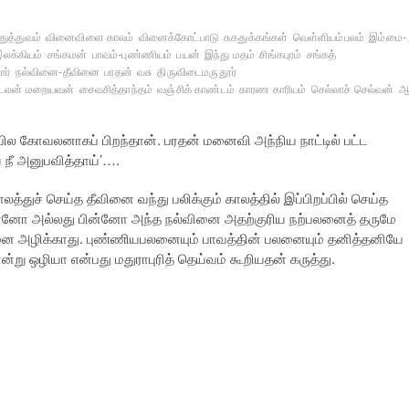
துத்துவம்
வினைவிளை காலம்
வினைக்கோட்பாடு
சுகதுக்கங்கள்
வெள்ளியம்பலம்
இம்மை-
இலக்கியம்
சங்கமன்
பாவம்-புண்ணியம்
பயன்
இந்து மதம்
சிங்கபுரம்
சங்கத்
ார்
நல்வினை-தீவினை
பரதன்
வசு
திருவிடைமருதூர்
டலன் மறையவன்
சைவசித்தாந்தம்
வஞ்சிக் காண்டம்
காரண காரியம்
செல்லாச் செல்வன்
ஆ
ப்பில கோவலனாகப் பிறந்தான். பரதன் மனைவி அந்நிய நாட்டில் பட்ட
நீ அனுபவித்தாய்’….
த்துச் செய்த தீவினை வந்து பலிக்கும் காலத்தில் இப்பிறப்பில் செய்த
முன்னோ அல்லது பின்னோ அந்த நல்வினை அதற்குரிய நற்பலனைத் தருமே
ை அழிக்காது. புண்ணியபலனையும் பாவத்தின் பலனையும் தனித்தனியே
 ஒழியா என்பது மதுராபுரித் தெய்வம் கூறியதன் கருத்து.