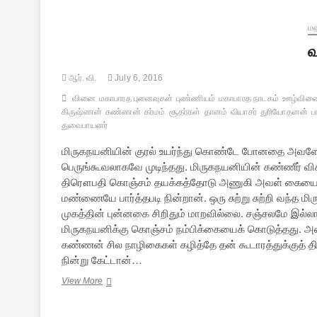
பாவம்
செய்தவர்கள்
என்று
மஹ
கீதை
வ
கூறுகிறதா?
ஆர். வி.
July 6, 2016
வினை
மகாபாரத புனைவுகள்
புண்ணியம்
மகாபாரத நாடகம்
ஊழ்வின
கிருஷ்ணன்
கண்ணன்
கர்மம்
சூதர்கள்
தானம்
வியாசர்
துரியோதனன்
ப
துவைபாயனர்
மிருகநயனியின் குரல் உயர்ந்து கொண்டே போனதை அவளே
பெருங்கூவலாகவே முடிந்தது. மிருகநயனியின் கண்ணீர் வ
திரௌபதி கொஞ்சம் தயக்கத்தோடு அணுகி அவள் கையைப் ப
மண்ணையே பார்த்தபடி நின்றான். ஒரு சுற்று சுற்றி வந்
முகத்தின் புன்னகை சிறிதும் மாறவில்லை. சஞ்சலமே இ
மிருகநயனிக்கு கொஞ்சம் நம்பிக்கையைக் கொடுத்தது. அ
கண்ணன் சில நாழிகைகள் கழித்தே தன் கூடாரத்துக்குத் திர
நின்று கேட்டான்…
வஞ்சகன்
View More
கண்ணன்
[சிறுகதை]