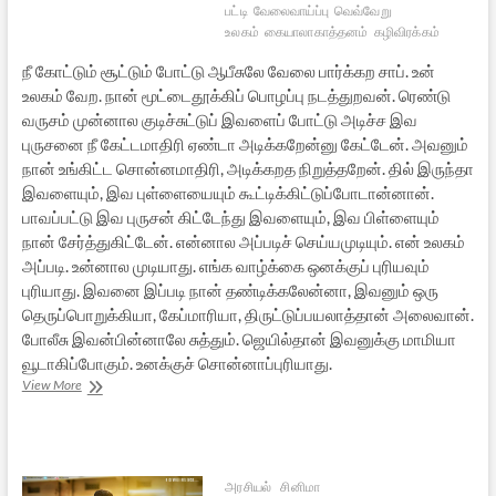
பட்டி
வேலைவாய்ப்பு
வெவ்வேறு
உலகம்
கையாலாகாத்தனம்
கழிவிரக்கம்
நீ கோட்டும் சூட்டும் போட்டு ஆபீசுலே வேலை பார்க்கற சாப். உன்
உலகம் வேற. நான் மூட்டைதூக்கிப் பொழப்பு நடத்துறவன். ரெண்டு
வருசம் முன்னால குடிச்சுட்டுப் இவளைப் போட்டு அடிச்ச இவ
புருசனை நீ கேட்டமாதிரி ஏண்டா அடிக்கறேன்னு கேட்டேன். அவனும்
நான் உங்கிட்ட சொன்னமாதிரி, அடிக்கறத நிறுத்தறேன். தில் இருந்தா
இவளையும், இவ புள்ளையையும் கூட்டிக்கிட்டுப்போடான்னான்.
பாவப்பட்டு இவ புருசன் கிட்டேந்து இவளையும், இவ பிள்ளையும்
நான் சேர்த்துகிட்டேன். என்னால அப்படிச் செய்யமுடியும். என் உலகம்
அப்படி. உன்னால முடியாது. எங்க வாழ்க்கை ஒனக்குப் புரியவும்
புரியாது. இவனை இப்படி நான் தண்டிக்கலேன்னா, இவனும் ஒரு
தெருப்பொறுக்கியா, கேப்மாரியா, திருட்டுப்பயலாத்தான் அலைவான்.
போலீசு இவன்பின்னாலே சுத்தும். ஜெயில்தான் இவனுக்கு மாமியா
வூடாகிப்போகும். உனக்குச் சொன்னாப்புரியாது.
கையாலாகாதவனாகிப்
View More
போனேன்!
—
5
அரசியல்
சினிமா