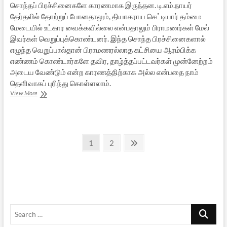
சொந்தப் பிரச்சினைகளே காரணமாக இருந்தன. டி.எம்.நாயர்
தேர்தலில் தோற்றுப் போனதாலும், தியாகராய செட்டியார் தம்மை
மேடையில் உட்கார வைக்கவில்லை என்பதாலும் பிராமணர்கள் மேல்
இவர்கள் வெறுப்புக்கொண்டனர். இந்த சொந்த பிரச்சினைகளால்
எழுந்த வெறுப்பால்தான் பிராமணரல்லாத கட்சியை ஆரம்பிக்க
எண்ணம் கொண்டார்களே தவிர, தாழ்த்தப்பட்டவர்கள் முன்னேற்றம்
அடைய வேண்டும் என்ற காரணத்திற்காக அல்ல என்பதை நாம்
தெளிவாகப் புரிந்து கொள்ளலாம்.
நீதிக்கட்சியின்
View More
மறுபக்கம்
–
04
Posts
Page
Page
Next
1
2
page
pagination
Search
…