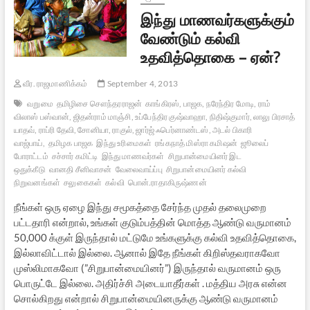
இந்து மாணவர்களுக்கும்
வேண்டும் கல்வி
உதவித்தொகை – ஏன்?
வீர. ராஜமாணிக்கம்
September 4, 2013
வறுமை
தமிழிசை சௌந்தரராஜன்
காங்கிரஸ், பாஜக, நரேந்திர மோடி, ராம்
விலாஸ் பஸ்வான், ஜிதன்ராம் மாஞ்சி, உப்பேந்திர குஷ்வாஹா, நிதிஷ்குமார், லாலு பிரசாத்
யாதவ், ராப்ரி தேவி, சோனியா, ராகுல், ஜார்ஜ் ஃபெர்னாண்டஸ், அடல் பிகாரி
வாஜ்பாய்,
தமிழக பாஜக
இந்து உரிமைகள்
ரங்கநாத் மிஸ்ரா கமிஷன்
ஜூலைப்
போராட்டம்
சச்சார் கமிட்டி
இந்து மாணவர்கள்
சிறுபான்மையினர் இட
ஒதுக்கீடு
வானதி சீனிவாசன்
வேலைவாய்ப்பு
சிறுபான்மையினர் கல்வி
நிறுவனங்கள்
சலுகைகள்
கல்வி
பொன்.ராதாகிருஷ்ணன்
நீங்கள் ஒரு ஏழை இந்து சமூகத்தை சேர்ந்த முதல் தலைமுறை
பட்டதாரி என்றால், உங்கள் குடும்பத்தின் மொத்த ஆண்டு வருமானம்
50,000 க்குள் இருந்தால் மட்டுமே உங்களுக்கு கல்வி உதவித்தொகை,
இல்லாவிட்டால் இல்லை. ஆனால் இதே நீங்கள் கிறிஸ்தவராகவோ
முஸ்லிமாகவோ (”சிறுபான்மையினர்”) இருந்தால் வருமானம் ஒரு
பொருட்டே இல்லை. அதிர்ச்சி அடையாதீர்கள் . மத்திய அரசு என்ன
சொல்கிறது என்றால் சிறுபான்மையினருக்கு ஆண்டு வருமானம்