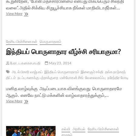
கூறுகிறேன், “போலி மதச்சார்பின்மை என்பது மிகப்பெரும் சிலந்தி
வலை”. அதில் சிக்கிய சிறுபூச்சியாக நீங்கள் மாறிவிடாதீர்கள்…
கத்தி
View More
–
திரைப்பார்வை
தேசிய பிரச்சினைகள்
பொருளாதாரம்
இந்தியப் பொருளாதார வீழ்ச்சி சரியாகுமா?
பேரா. ப.கனகசபாபதி
May 23, 2014
அடல் பிகாரி வாஜ்பாய்
இந்தியப் பொருளாதாரம்
இளைஞர் சக்தி
தங்க நாற்கரத்
திட்டம்
நடப்பு கணக்கு பற்றாக்குறை
மன்மோகன் சிங்
வேலைவாய்ப்பு
நரேந்திர மோடி
மனித வாழ்வுக்கு அடிப்படையாக விளங்குவது பொருளாதாரமே
ஆகும். எனவே நாட்டு மக்களின் வாழ்வாதாரத்துக்கும்,…
இந்தியப்
View More
பொருளாதார
வீழ்ச்சி
சரியாகுமா?
கல்வி
அரசியல்
தேசிய பிரச்சினைகள்
சமூகம்