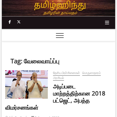
Skip
to
content
facebook
twitter
Tag:
வேலைவாய்ப்பு
தேசிய பிரச்சினைகள்
பொருளாதாரம்
அரசியல்
அடிப்படை
மாற்றத்திற்கான 2018
பட்ஜெட், அபத்த
விமர்சனங்கள்