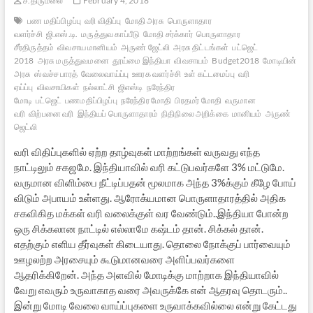
ச.திருமலை
February 4, 2018
பண மதிப்பிழப்பு
வரி விதிப்பு
மோதி அரசு
பொருளாதார
வளர்ச்சி
ஜி.எஸ்.டி.
மருத்துவ காப்பீடு
மோதி சர்க்கார்
பொருளாதார
சீர்திருத்தம்
விவசாய மானியம்
அருண் ஜேட்லி
அரசு திட்டங்கள்
பட்ஜெட்
2018
அரசு மருத்துவமனை
தூய்மை இந்தியா
விவசாயம்
Budget2018
மோடியின்
அரசு
ஸ்வச்ச பாரத்
வேலைவாய்ப்பு
ஊரக வளர்ச்சி
உள் கட்டமைப்பு
வரி
ஏய்ப்பு
விவசாயிகள்
நல்லாட்சி
ஜிஎஸ்டி
நரேந்திர
மோடி
பட்ஜெட்
பணமதிப்பிழப்பு
நரேந்திர மோதி
பிரதமர் மோதி
வருமான
வரி
விற்பனை வரி
இந்தியப் பொருளாதாரம்
நிதிநிலை அறிக்கை
மானியம்
அருண்
ஜெட்லி
வரி விதிப்புகளில் ஏற்ற தாழ்வுகள் மாற்றங்கள் வருவது எந்த
நாட்டிலும் சகஜமே. இந்தியாவில் வரி கட்டுபவர்களே 3% மட்டுமே.
வருமான விளிம்பை நீட்டிப்பதன் மூலமாக அந்த 3%க்கும் கீழே போய்
விடும் அபாயம் உள்ளது. ஆரோக்யமான பொருளாதாரத்தில் அதிக
சகவிகித மக்கள் வரி வலைக்குள் வர வேண்டும்..இந்தியா போன்ற
ஒரு சிக்கலான நாட்டில் எல்லாமே கஷ்டம் தான். சிக்கல் தான்.
எதற்கும் எளிய தீர்வுகள் கிடையாது. தொலை நோக்குப் பார்வையும்
ஊழலற்ற அரசையும் கூடுமானவரை அளிப்பவர்களை
ஆதரிக்கிறேன். அந்த அளவில் மோடிக்கு மாற்றாக இந்தியாவில்
வேறு எவரும் உருவாகாத வரை அவருக்கே என் ஆதரவு தொடரும்..
இன்று மோடி வேலை வாய்ப்புகளை உருவாக்கவில்லை என்று கேட்டது