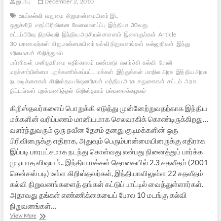
ஜடாயு
December 2, 2010
உயர்கல்வி
வறுமை
சிறுபான்மையினர் இட
ஒதுக்கீடு
மதப்பிரிவினை
வேலைவாய்ப்பு
இந்தியா
30வது
சட்டப்பிரிவு
நிறவெறி
இந்திய அரசியல் சாசனம்
இளைஞர்கள்
Article
30
மாணவர்கள்
சிறுபான்மையினர் கல்வி நிறுவனங்கள்
கல்லூரிகள்
இந்து
உரிமைகள்
கிறித்துவப்
பள்ளிகள்
மனிதஉரிமை
எதிர்காலம்
பண்பாடு
வளர்ச்சி
கல்வி
போலி
மதச்சார்பின்மை
புறக்கணிக்கப்பட்ட மக்கள்
இந்துக்கள்
மாநில அரசு
இந்திய அரசு
நடவடிக்கைகள்
கிறிஸ்தவ மிஷனரிகள்
மத்திய அரசு
சலுகைகள்
சட்டம்
அரசு
திட்டங்கள்
புறக்கணித்தல்
கிறிஸ்தவம்
பல்கலைக்கழகம்
கிறிஸ்தவர்களைப் பொறுக்கி எடுத்து முன்னேற்றுவதற்காக இந்திய
மக்களின் வரிப்பணம் மானியமாக செலவாகிக் கொண்டிருக்கிறது…
வளர்ந்துவரும் ஒரு நவீன தேசம் தனது குடிமக்களின் ஒரு
பிரிவினருக்கு எதிராக, அதுவும் பெரும்பான்மையினருக்கு எதிராக
இப்படி பாரபட்சமாக நடந்து கொள்வது என்பது நினைத்துப் பார்க்க
முடியாத விஷயம்.. இந்திய மக்கள் தொகையில் 2.3 சதவீதம் (2001
சென்சஸ் படி) உள்ள கிறிஸ்தவர்கள், இந்தியாவிலுள்ள 22 சதவீதம்
கல்வி நிறுவனங்களைத் தங்கள் கட்டுப் பாட்டில் வைத்துள்ளார்கள்.
அதாவது தங்கள் எண்ணிக்கையைப் போல 10 மடங்கு கல்வி
நிறுவனங்கள்…
இந்திய
View More