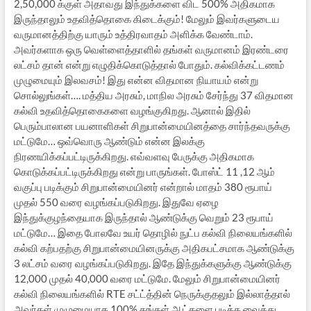
2,50,000 க்குள் அதாவது இந்துக்களை விட 500% அதிகமாக
இருந்தாலும் உதவித்தொகை கிடைக்கும்! மேலும் இவர்களுடைய
வருமானத்திற்கு யாரும் உத்திரவாதம் அளிக்க வேண்டாம்.
அவர்களாக ஒரு வெள்ளைத்தாளில் தங்கள் வருமானம் இரண்டரை
லட்சம் தான் என்று எழுதிக்கொடுத்தால் போதும். கல்விக்கட்டணம்
முழுமையும் இலவசம்! இது என்ன விதமான நியாயம் என்று
சொல்லுங்கள்…. மத்திய அரசும், மாநில அரசும் சேர்ந்து 37 விதமான
கல்வி உதவித்தொகைகளை வழங்குகிறது. ஆனால் இதில்
பெரும்பாலான பயனாளிகள் சிறுபான்மையினத்தை சார்ந்தவருக்கு
மட்டுமே… ஒவ்வொரு ஆண்டும் என்ன இலக்கு
நிரணயிக்கப்பட்டிருக்கிறது. எவ்வளவு பேருக்கு அதிகமாக
கொடுக்கப்பட்டிருக்கிறது என்று பாருங்கள். போஸ்ட் 11 ,12 ஆம்
வகுப்பு படிக்கும் சிறுபான்மையினர் என்றால் மாதம் 380 ரூபாய்
முதல் 550 வரை வழங்கப்படுகிறது. இதுவே ஏழை
இந்துக்குழந்தையாக இருந்தால் ஆண்டுக்கு வெறும் 23 ரூபாய்
மட்டுமே… இதை போலவே உயர் தொழில் நுட்ப கல்வி நிலையங்களில்
கல்வி கற்பதற்கு சிறுபான்மையினருக்கு அதிகபட்சமாக ஆண்டுக்கு
3 லட்சம் வரை வழங்கப்படுகிறது. இதே இந்துக்களுக்கு ஆண்டுக்கு
12,000 முதல் 40,000 வரை மட்டுமே. மேலும் சிறுபான்மையினர்
கல்வி நிலையங்களில் RTE சட்ட்த்தின் நெருக்குதலும் இல்லாத்தால்
அவர்கள் முழுமையாக 100% தங்கள் ஆட்களை படிக்க வைத்து