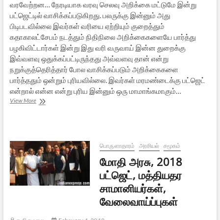
வரவேற்றன… நேரடியாக வரவு செலவு அறிக்கை மட்டுமே இன்று
பட்ஜெட்டில் வாசிக்கப்படுகிறது. பலருக்கு இன்னும் அது
பிடிபடவில்லை இவர்கள் வரியை ஏற்றியும் குறைத்தும்
கதாகாலட்சேபம் நடத்தும் நிதிநிலை அறிக்கைகளையே பார்த்து
பழகிவிட்டார்கள் இன்று இது வரி வருவாய் இன்ன துறைக்கு
இவ்வளவு ஒதுக்கப்பட்டிருந்தது அவ்வளவு தான் என்று
நறுக்குத்தெரித்தார் போல வாசிக்கப்படும் அறிக்கைகளை
பார்த்ததும் ஒன்றும் புரியவில்லை. இவர்கள் மரமண்டைக்கு பட்ஜெட்
என்றால் என்ன என்று புரிய இன்னும் ஒரு மாமாங்கமாகும்…
அடிப்படை
View More
மாற்றத்திற்கான
2018
பட்ஜெட்,
அபத்த
விமர்சனங்கள்
பொருளாதாரம்
அரசியல்
சமூகம்
மோதி அரசு, 2018
பட்ஜெட், மத்தியதர
சாமானியர்கள்,
வேலைவாய்ப்புகள்