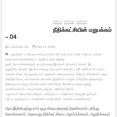
மதப்பிரிவினை
சட்டம்
=
பண்பாட்டு
அழிவு
தொடர்
வரலாறு
அரசியல்
?
நீதிக்கட்சியின் மறுபக்கம்
–
1
– 04
ம வெங்கடேசன்
May 11, 2010
மறுபக்கம்
ஈ.வே.ராமசாமி நாயக்கர்
பிரிட்டிஷ் அரசு
சாதி
ஈ.வே.ரா
மக்கள்
தொகைக் கணக்கெடுப்பு
ஆதிக்க சாதி
ஹிந்து
ஜாதி
பிராமணரல்லாதார்
சுயமரியாதை இயக்கம்
திராவிடர் சங்கம்
இட
ஒதுக்கீடு
திராவிட இயக்க வரலாறு
மெட்ராஸ் யுனைடெட் லீக்
நீதிக்கட்சி
அரசுப்
பணியிடங்கள்
பொதுவுடைமை
ஜாதிகள்
வேலைவாய்ப்பு
விடுதி
காங்கிரஸ், பாஜக,
நரேந்திர மோடி, ராம் விலாஸ் பஸ்வான், ஜிதன்ராம் மாஞ்சி, உப்பேந்திர குஷ்வாஹா,
நிதிஷ்குமார், லாலு பிரசாத் யாதவ், ராப்ரி தேவி, சோனியா, ராகுல், ஜார்ஜ்
ஃபெர்னாண்டஸ், அடல் பிகாரி வாஜ்பாய்,
நீதிக்கட்சியின்
மறுபக்கம்
பிராமணர்
தேர்தல்
உயர்த்தப்பட்ட சாதியினர்
தொகுதி
ஜஸ்டிஸ்
பார்ட்டி
தாழ்த்தப்பட்ட சாதியினர்
சாதித் திமிர்
அரசாங்க உத்தியோகம்
ஆக இதிலிருந்து நாம் ஒரு விஷயத்தைத் தெளிவாகப் புரிந்து
கொள்ளலாம். அதாவது நீதிக்கட்சியை ஆரம்பிக்கவும், ஆதரிக்கவும்