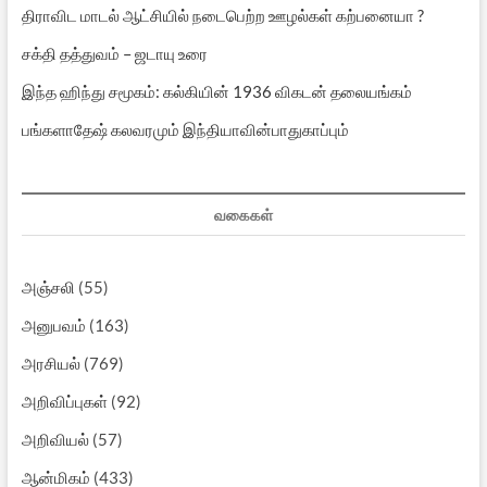
திராவிட மாடல் ஆட்சியில் நடைபெற்ற ஊழல்கள் கற்பனையா ?
சக்தி தத்துவம் – ஜடாயு உரை
இந்த ஹிந்து சமூகம்: கல்கியின் 1936 விகடன் தலையங்கம்
பங்களாதேஷ் கலவரமும் இந்தியாவின்பாதுகாப்பும்
வகைகள்
அஞ்சலி
(55)
அனுபவம்
(163)
அரசியல்
(769)
அறிவிப்புகள்
(92)
அறிவியல்
(57)
ஆன்மிகம்
(433)