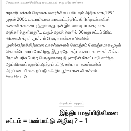
தொகைக் கணக்கெடுப்பு
மதமாற்றம்
சமூக மோதல்கள்
சராசரி மக்கள் தொகை வளர்ச்சியை விடவும் அதிகமாக,1991
முதல் 2001 வரையிலான காலகட்டத்தில், கிறிஸ்தவர்களின்
எண்ணிக்கை உயர்ந்துள்ளது. ஏன் இவ்வளவு பயங்கரமாக
அதிகரித்துள்ளது?… வரும் ஆண்டுகளில் 30வது சட்டப் பிரிவு
விளைவிக்கும் தாக்கம் பெரும்பான்மையினரின்
முன்னேற்றத்திற்கான வாசல்களைக் கொஞ்சம் கொஞ்சமாக மூடிக்
கொண்டே வரப் போகிறது.இது ஏதோ கற்பனையான ஊகம் அல்ல.
நோபல் பரிசு பெற்ற பொருளாதார நிபுணரின் கோட்பாடு சார்ந்த
ஆய்வினால் உறுதிப்படுத்தப் பட்டு, சரியான தவல்களின்
அடிப்படையில் கூறப்படும் அறிவுபூர்வமான விளக்கம்…
இந்திய
View More
மதப்பிரிவினை
சட்டம்
=
பண்பாட்டு
அழிவு
அரசியல்
சமூகம்
?
இந்திய மதப்பிரிவினை
–
2
சட்டம் = பண்பாட்டு அழிவு ? – 1