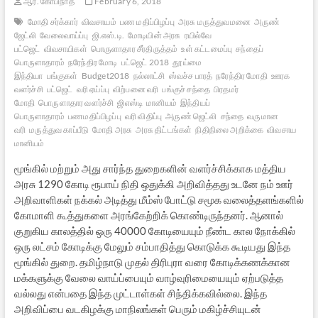
ஆர். கோபிநாத்
February 6, 2018
மோதி சர்க்கார்
விவசாயம்
பண மதிப்பிழப்பு
அரசு மருத்துவமனை
அருண்
ஜேட்லி
வேலைவாய்ப்பு
ஜி.எஸ்.டி.
மோடியின் அரசு
ரயில்வே
பட்ஜெட்
விவசாயிகள்
பொருளாதார சீர்திருத்தம்
உள் கட்டமைப்பு
சந்தைப்
பொருளாதாரம்
நரேந்திர மோடி
பட்ஜெட் 2018
தூய்மை
இந்தியா
பங்குகள்
Budget2018
நல்லாட்சி
ஸ்வச்ச பாரத்
நரேந்திர மோதி
ஊரக
வளர்ச்சி
பட்ஜெட்
வரி ஏய்ப்பு
விற்பனை வரி
பங்குச் சந்தை
பிரதமர்
மோதி
பொருளாதார வளர்ச்சி
ஜிஎஸ்டி
மானியம்
இந்தியப்
பொருளாதாரம்
பணமதிப்பிழப்பு
வரி விதிப்பு
அருண் ஜெட்லி
சந்தை
வருமான
வரி
மருத்துவ காப்பீடு
மோதி அரசு
அரசு திட்டங்கள்
நிதிநிலை அறிக்கை
விவசாய
மானியம்
மூங்கில் மற்றும் அது சார்ந்த துறைகளின் வளர்ச்சிக்காக மத்திய
அரசு 1290 கோடி ரூபாய் நிதி ஒதுக்கி அறிவித்தது உடனே நம் ஊர்
அறிவாளிகள் நக்கல் அடித்து மீம்ஸ் போட்டு சமூக வலைத்தளங்களில்
கோமாளி கூத்துகளை அரங்கேற்றிக் கொண்டிருந்தனர். ஆனால்
குறுகிய காலத்தில் ஒரு 40000 கோடியையும் நீண்ட கால நோக்கில்
ஒரு லட்சம் கோடிக்கு மேலும் சம்பாதித்து கொடுக்க கூடியது இந்த
மூங்கில் துறை. தமிழ்நாடு முதல் திரிபுரா வரை கோடிக்கணக்கான
மக்களுக்கு வேலை வாய்ப்பையும் வாழ்வுரிமையையும் ஏற்படுத்த
வல்லது என்பதை இந்த முட்டாள்கள் சிந்திக்கவில்லை. இந்த
அறிவிப்பை வடகிழக்கு மாநிலங்கள் பெரும் மகிழ்ச்சியுடன்