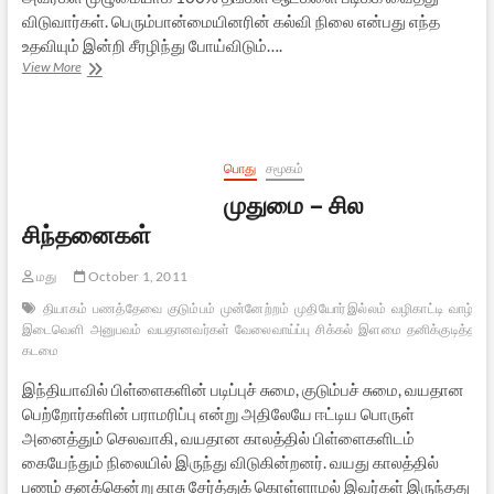
விடுவார்கள். பெரும்பான்மையினரின் கல்வி நிலை என்பது எந்த
உதவியும் இன்றி சீரழிந்து போய்விடும்….
இந்து
View More
மாணவர்களுக்கும்
வேண்டும்
கல்வி
உதவித்தொகை
–
பொது
சமூகம்
ஏன்?
முதுமை – சில
சிந்தனைகள்
மது
October 1, 2011
தியாகம்
பணத்தேவை
குடும்பம்
முன்னேற்றம்
முதியோர் இல்லம்
வழிகாட்டி
வாழ்க்
இடைவெளி
அனுபவம்
வயதானவர்கள்
வேலைவாய்ப்பு
சிக்கல்
இளமை
தனிக்குடித்தனம
கடமை
இந்தியாவில் பிள்ளைகளின் படிப்புச் சுமை, குடும்பச் சுமை, வயதான
பெற்றோர்களின் பராமரிப்பு என்று அதிலேயே ஈட்டிய பொருள்
அனைத்தும் செலவாகி, வயதான காலத்தில் பிள்ளைகளிடம்
கையேந்தும் நிலையில் இருந்து விடுகின்றனர். வயது காலத்தில்
பணம் தனக்கென்று காசு சேர்த்துக் கொள்ளாமல் இவர்கள் இருந்தது