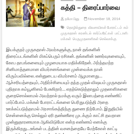
கத்தி – திரைப்பார்வை
நமோ பினு
November 18, 2014
தொழில்துறை
விவசாயிகள் போராட்டம்
கம்யூன
முருகதாஸ்
சுரண்டல்
கார்ப்பரேட்கள்
பாட்டாளிகள்
மக்கள்
பெருமுதலாளிகள் செல்வாக்கு
இயக்குநர் முருகதாஸ் அவர்களுக்கு, நான் தங்களின்
திரைப்படங்களின் மிகப்பெரும் ரசிகன். தங்களின் உணர்வுகளையும்,
கோப தாபங்களையும் முழமையாக மதிக்கிறேன். அர்த்தமற்ற
சினிமாத்தனமான விமர்சனங்களை முன்வைக்க நான்
விரும்பவில்லை. என்னுடைய விமர்சனம் ஆழமானது…
ஆச்சரியத்தையும், அதிர்ச்சியையும் தந்த முதல் விஷயம் முருகதாஸ்
புதிதாக கம்யூனிஸம் பேசுகிறார்… எதற்கெடுத்தாலும் முதலாளிகளை
குறைசொல்லாமல் அவற்றால் நமக்கு வரும் இலாபத்தை எண்ணிப்
பார்ப்போம். மக்கள் போராட்டங்களை பெரிதுபடுத்தி அதை
ஊக்கப்படுத்தாமல் அரசாங்கத்திற்கு துணை நிற்போம். இறுதியில்
சென்னைக்கு செல்லும் ஏரி தண்ணீரை முடக்கும் காட்சி தவறான
முன்னுதாரணமாக ஆகிவிடுமோ என்ற எண்ணம் எனக்கு
இருக்கிறது…உங்கள் படத்தின் வசனத்தையே மேற்கோள் காட்டி