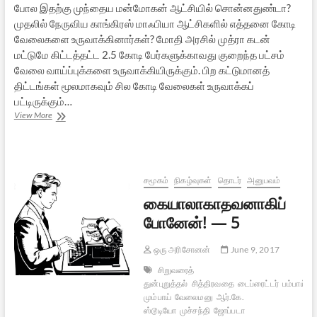
போல இதற்கு முந்தைய மன்மோகன் ஆட்சியில் சொன்னதுண்டா?
முதலில் நேருவிய காங்கிரஸ் மாஃபியா ஆட்சிகளில் எத்தனை கோடி
வேலைகளை உருவாக்கினார்கள்? மோதி அரசில் முத்ரா கடன்
மட்டுமே கிட்டத்தட்ட 2.5 கோடி பேர்களுக்காவது குறைந்த பட்சம்
வேலை வாய்ப்புக்களை உருவாக்கியிருக்கும். பிற கட்டுமானத்
திட்டங்கள் மூலமாகவும் சில கோடி வேலைகள் உருவாக்கப்
பட்டிருக்கும்…
மோதி
View More
அரசு,
2018
பட்ஜெட்,
மத்தியதர
சாமானியர்கள்,
சமூகம்
நிகழ்வுகள்
தொடர்
அனுபவம்
வேலைவாய்ப்புகள்
கையாலாகாதவனாகிப்
போனேன்! — 5
ஒரு அரிசோனன்
June 9, 2017
சிறுவரைத்
துன்புறுத்தல்
சித்திரவதை
டைப்ரைட்டர்
பம்பாய்-
மும்பாய்
வேலைமனு
ஆர்.கே.
ஸ்டூடியோ
முச்சந்தி
ஜோப்படா