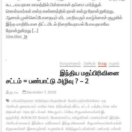
கூட, வயதான காலத்தில் பிள்ளைகள் தம்மை பார்த்துக்
கொள்வார்கள் என்ற எண்ணத்தில் தான் என்று தோன்றுகிறது.
ஆனால் முன்னெப்போதையும் விட மாறிவரும் வாழ்க்கைச் சூழலில்
இந்த மாதிரியான திட்டமிடல் நிறைவேறாமல் போவதாகவே
தோன்றுகிறது […]
முதுமை
View More
–
சில
சிந்தனைகள்
பொருளாதாரம்
அரசியல்
பொது
சமூகம்
இந்திய மதப்பிரிவினை
சட்டம் = பண்பாட்டு அழிவு ? – 2
ஜடாயு
December 7, 2010
மக்கள்தொகை
கிறிஸ்தவ மிஷனரிகள்
போலி மதச்சார்பின்மை
மத
அரசியல்
ஜனநாயகம்
மாநில அரசு
நீதிமன்றத் தீர்ப்பு
சட்டம்
மத்திய அரசு
உச்ச
நீதிமன்றம்
அரசு திட்டங்கள்
30வது சட்டப்பிரிவு
சிறுபான்மையினர் இட
ஒதுக்கீடு
Article 30
கேரளம்
வேலைவாய்ப்பு
கல்லூரிகள்
மாணவர்கள்
இந்திய
அரசியல் சாசனம்
இந்தியா
எதிர்காலம்
இந்து உரிமைகள்
சிறுபான்மையினர் கல்வி
நிறுவனங்கள்
இளைஞர்கள்
சமூகவியல்
கிறித்துவப் பள்ளிகள்
பண்பாடு
மக்கள்