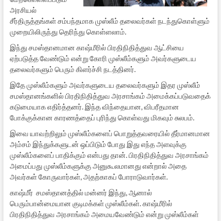
அரசியல்
சீர்திருத்தங்கள் சம்பந்தமாக முஸ்லீம் தலைவர்கள் நடந்துகொள்ளும்
முறையிலிருந்து தெரிந்து கொள்ளலாம்.
இந்து சமஸ்தானமான காஷ்மீரில் பிரதிநிதித்துவ ஆட்சியை
ஏற்படுத்த வேண்டும் என்று கோரி முஸ்லீம்களும் அவர்களுடைய
தலைவர்களும் பெரும் கிளர்ச்சி நடத்தினர்.
இதே முஸ்லீம்களும் அவர்களுடைய தலைவர்களும் இதர முஸ்லீம்
சமஸ்தானங்களில் பிரதிநிதித்துவ அரசாங்கம் அமைக்கப்படுவதைக்
கடுமையாக எதிர்த்தனர். இந்த விந்தையான, விபரீதமான
போக்குக்கான காரணத்தைப் புரிந்து கொள்வது மிகவும் சுலபம்.
இவை யாவற்றிலும் முஸ்லீம்களைப் பொறுத்தவரையில் தீர்மானமான
அம்சம் இந்துக்களுடன் ஒப்பிடும் போது இது எந்த அளவுக்கு
முஸ்லீம்களைப் பாதிக்கும் என்பது தான். பிரதிநிதித்துவ அரசாங்கம்
அமைப்பது முஸ்லீம்களுக்கு அனுகூலமானது என்றால் அதை
அவர்கள் கோருவார்கள், அதற்காகப் போராடுவார்கள்.
காஷ்மீர் சமஸ்தானத்தில் மன்னர் இந்து, ஆனால்
பெரும்பான்மையான குடிமக்கள் முஸ்லீம்கள். காஷ்மீரில்
பிரதிநிதித்துவ அரசாங்கம் அமையவேண்டும் என்று முஸ்லீம்கள்