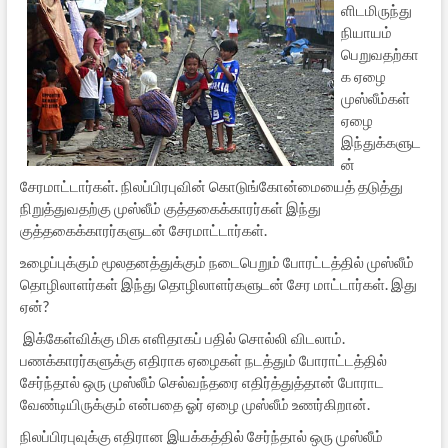
ளிடமிருந்து
நியாயம்
பெறுவதற்கா
க ஏழை
முஸ்லீம்கள்
ஏழை
இந்துக்களுட
ன்
சேரமாட்டார்கள். நிலப்பிரபுவின் கொடுங்கோன்மையைத் தடுத்து
நிறுத்துவதற்கு முஸ்லீம் குத்தகைக்காரர்கள் இந்து
குத்தகைக்காரர்களுடன் சேரமாட்டார்கள்.
உழைப்புக்கும் மூலதனத்துக்கும் நடைபெறும் போரட்டத்தில் முஸ்லீம்
தொழிலாளர்கள் இந்து தொழிலாளர்களுடன் சேர மாட்டார்கள். இது
ஏன்?
இக்கேள்விக்கு மிக எளிதாகப் பதில் சொல்லி விடலாம்.
பணக்காரர்களுக்கு எதிராக ஏழைகள் நடத்தும் போராட்டத்தில்
சேர்ந்தால் ஒரு முஸ்லீம் செல்வந்தரை எதிர்த்துத்தான் போராட
வேண்டியிருக்கும் என்பதை ஓர் ஏழை முஸ்லீம் உணர்கிறான்.
நிலப்பிரபுவுக்கு எதிரான இயக்கத்தில் சேர்ந்தால் ஒரு முஸ்லீம்