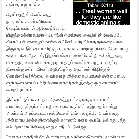
என்பதில் ஐயமில்லை.
ஆரம்பத்தில் அவர்களது
நடவடிக்கைகள் எரிமலை
வெடிப்பதுபோல் ஆவேசத்தோடு,
மிகுந்த உக்கிரத்தோடு பொங்கி எழுந்தன. அவற்றின் வேகமும்,
வீச்சும், பரிமாணமும் உண்மையிலேயே பிரமிக்கத் தக்கவையாக
இருந்தன. இதனால் விரிந்து பரந்த பல சாம்ராஜ்யங்கள் ஆங்காங்கு
உருவாயின. ஆனால், இதன்பின்னர் முஸ்லீம்கள் திடீரென்று ஒரு
விசித்திரமான, விளக்க முடியாத ஓர் உணர்ச்சியற்ற, மரமரப்பு
நிலைக்கு உள்ளாயினர். அதிலிருந்து அவர்கள் விழித்துக்
கொள்ளவே இல்லை. அவர்களது இத்தகைய மந்தத் தன்மையை,
கழிமடிமையைப் பற்றி ஆராய்ந்தவர்கள் இதற்கு ஒரு காரணம்
கூறுகிறார்கள்.
இஸ்லாம் ஓர் உலகமதம், அனைத்து மக்களுக்கும் எல்லாக்
காலங்களுக்கும் எல்லா நிலைமைகளுக்கும் ஏற்ற மதம் என்று
அவர்கள் அடிப்படையாகக் கொண்டுள்ள கருத்தே அவர்களது
இன்றைய தேக்க நிலைக்குக் காரணம் என்று கூறப்படுகிறது. இது
சம்பந்தமாக பின்வருமாறு வாதிடப்படுகிறது.
‘‘தனது மதத்தின்மீது அசையாத நம்பிக்கை கொண்ட முசல்மான்