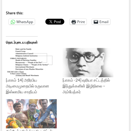
Share this:
WhatsApp
Print
Email
தொடர்புடைய பதிவுகள்
[பாகம் 14] அரேபிய
[பாகம் -24] ஷரியா சட்டத்தில்
அடிமைமுறையில் உருவான
இந்துக்களின் இழிநிலை –
இஸ்லாமிய சாதீயம்
அம்பேத்கர்