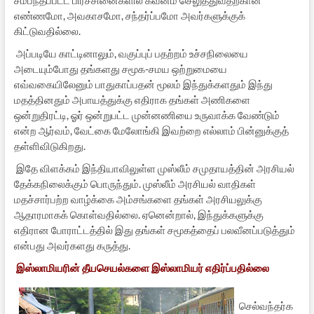
எண்ணமோ, அவகாசமோ, சந்தர்ப்பமோ அவர்களுக்குக்
கிட்டுவதில்லை.
அப்படியே காட்டினாலும், வகுப்புப் பதற்றம் உச்சநிலையை
அடையும்போது தங்களது சமூக-சமய ஒற்றுமையை
எவ்வகையிலேனும் பாதுகாப்பதன் மூலம் இந்துக்களதும் இந்து
மதத்தினதும் அபாயத்துக்கு எதிராக தங்கள் அணிகளை
ஒன்றுதிரட்டி, ஓர் ஒன்றுபட்ட முன்னணியை உருவாக்க வேண்டும்
என்ற ஆர்வம், வேட்கை மேலோங்கி இவற்றை எல்லாம் பின்னுக்குத்
தள்ளிவிடுகிறது.
இதே விளக்கம் இந்தியாவிலுள்ள முஸ்லீம் சமுதாயத்தின் அரசியல்
தேக்கநிலைக்கும் பொருந்தும். முஸ்லீம் அரசியல் வாதிகள்
மதச்சார்பற்ற வாழ்க்கை அம்சங்களை தங்கள் அரசியலுக்கு
ஆதாரமாகக் கொள்வதில்லை. ஏனென்றால், இந்துக்களுக்கு
எதிரான போராட்டத்தில் இது தங்கள் சமூகத்தைப் பலவீனப்படுத்தும்
என்பது அவர்களது கருத்து.
இஸ்லாமியரின் தீயசெயல்களை இஸ்லாமியர் எதிர்ப்பதில்லை
செல்வந்தர்க