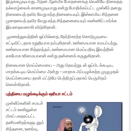
இருக்கமுடியாது. அதன் ஆன்மீக போதனைக்கு வெளியே நிலைத்த
நல்வாழ்வைக் காணமுடியாது என்று போதிக்கப்பட்ட முஸ்லீம் தனது
நிலையைத் தவிர வேறு எந்த நிலையையும், இஸ்லாமிய சிந்தனை
முறையைத் தவிர வேறு எந்த சிந்தனையையும் எண்ணிப் பார்க்க
இயலாதவனாகி விடுகிறான்.
பூரணத்துவத்தின் ஒப்பில்லாத, நேர்நிகரற்ற கொடுமுடியை
எட்டிவிட்டதாக உறுதியாக நம்புகிறான். உண்மையான சமயப்பற்று,
உண்மையான சித்தாந்தம், உண்மையான மெய்யறிவு இவற்றின்
ஏகபோக உரிமையாளன் என்று தன்னைக் கருதுகிறான்.
நிலையான மெய்ம்மையை – அது பிறவற்றுடன் ஒப்பிடக்கூடிய,
மாறக்கூடிய மெய்ம்மை அன்று – மாறாக அப்பழுக்கற்ற முழுமுதல்
மெய்ம்மையை தான் மட்டுமே பெற்றிருப்பதாகப் பெருமிதம்
கொள்கிறான்.
புத்தியை மழுங்கடிக்கும் ஷரியா சட்டம்
முஸ்லீம்களின் சமயச்
சட்டம் உலகிலுள்ள
மிகப் பலதரப்பட்ட
தனிமனிதர்களுடனும்
சிந்தனை, உணர்வு,