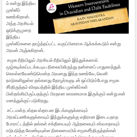
ம் என்று இந்திய
முஸ்லீம்
உணர்கிறான்.
அந்த அரசியல்
ஒடுக்குமுறை
இந்திய
முஸ்லீம்களை தாழ்த்தப்பட்ட வகுப்பினராக ஆக்கக்கூடும் என்று
அவன் அஞ்சுகிறான்.
சமூக ரீதியிலும் அரசியல் ரீதியிலும் இந்துக்களால்
மூழ்கடிக்கப்படக்கூடிய நிலையிலிருந்து தன்னைப் பாதுகாத்துக்
கொள்ளவேண்டுமென்ற அவனது இந்த உணர்வே, வெளி
நாடுகளிலுள்ள தங்களது தோழர்களுடன் ஒப்பிடும்போது சமூக
சீர்திருத்தம் விஷயத்தில் இந்திய முஸ்லீம்கள்
பின்தங்கியிருப்பதற்குப் பிரதான காரணமாக இருக்கும் என்று என்
மனத்துக்குப் படுகிறது.
சட்டமன்ற, ஸ்தல ஸ்தாபன இடங்களுக்காவும்
அரசுப்பணிகளுக்காவும் இந்துக்களுக்கு எதிரான இடையறாத
போராட்டத்தில் தங்கள் சக்தியையும் ஆற்றலையும் சர்வசதாவும்
ஈடுபடுத்த வேண்டியுள்ள நிலைமையில் சமூகசீர்திருத்தங்கள்
சம்பந்தப்பட்ட பிரச்சினைகளில் கவனம் செலுத்துவதற்கான