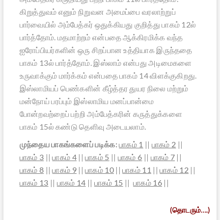
கிறுத்துவம் எனும் நிறுவன அமைப்பை வரலாற்றுப்
பார்வையில் அம்பேத்கர் ஒதுக்கியது குறித்து பாகம் 12ல்
பார்த்தோம். மதமாற்றம் என்பதை ஆக்கிரமிக்க வந்த
ஐரோப்பியர்களின் ஒரு சிறப்பான உத்தியாக இருந்ததை
பாகம் 13ல் பார்த்தோம். இஸ்லாம் என்பது அடிமைகளை
உருவாக்கும் மார்க்கம் என்பதை பாகம் 14 விளக்குகிறது.
இஸ்லாமியப் பெண்களின் கீழ்த்தர துயர நிலை மற்றும்
மன்நோய் பரப்பும் இஸ்லாமிய மனப்பான்மை
போன்றவற்றைப் பற்றி அம்பேத்கரின் கருத்துக்களை
பாகம் 15ல் கண்டு தெளிவு அடையலாம்.
முந்தைய பாகங்களைப் படிக்க:
பாகம் 1
||
பாகம் 2
||
பாகம் 3
||
பாகம் 4
||
பாகம் 5
||
பாகம் 6
||
பாகம் 7
||
பாகம் 8
||
பாகம் 9
||
பாகம் 10
||
பாகம் 11
||
பாகம் 12
||
பாகம் 13
||
பாகம் 14
||
பாகம் 15
||
பாகம் 16
||
(தொடரும்….)