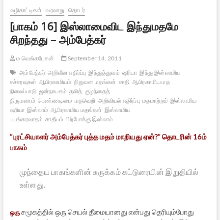
வழிகாட்டிகள்
வரலாறு
தொடர்
[பாகம் 16] இஸ்லாமைவிட இந்துமதமே
சிறந்தது – அம்பேத்கர்
ம வெங்கடேசன்
September 14, 2011
அம்பேத்கர்
அறிவீன எதிர்ப்பு
இந்துத்துவம்
ஷரியா
இந்து இஸ்லாமிய
சச்சரவுகள்
ஆபிரகாமியம்
நிறுவன மதங்கள்
சாதி
ஆபிரகாமிய மத
நிலைப்பாடு
ஜன்நாயகம்
தலித்
குழந்தைத்
திருமணம்
பெண்ணடிமை
மதவெறி
அறிவியல் எதிர்ப்பு
மதமாற்றம்
இஸ்லாமிய
ஷரியா
இஸ்லாம்
ஆபிரகாமிய மதங்கள்
இஸ்லாமிய
பயங்கரவாதம்
சாதீயம்
பிற்போக்கு இஸ்லாம்
“புரட்சியாளர் அம்பேத்கர் புத்த மதம் மாறியது ஏன்?” தொடரின் 16ம்
பாகம்
முந்தைய பாகங்களின் சுருக்கம் கட்டுரையின் இறுதியில்
உள்ளது.
சமூகத்தில் ஒரு செயல் தீமையானது என்பது தெரியும்போது
ஒரு