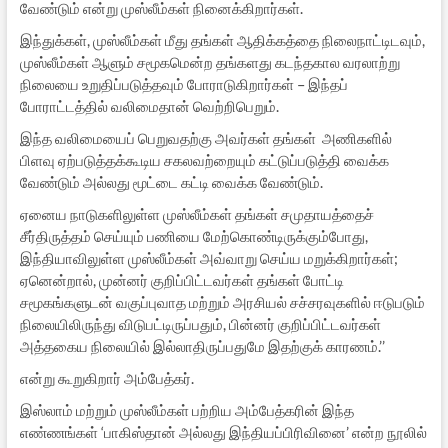
வேண்டும் என்று முஸ்லீம்கள் நினைக்கிறார்கள்.
இந்துக்கள், முஸ்லீம்கள் மீது தங்கள் ஆதிக்கத்தை நிலைநாட்டிடவும்,
முஸ்லீம்கள் ஆளும் சமூகமென்ற தங்களது கடந்தகால வரலாற்று
நிலையை உறுதிப்படுத்தவும் போராடுகிறார்கள் – இந்தப்
போராட்டத்தில் வலிமைதான் வெற்றிபெறும்.
இந்த வலிமையைப் பெறுவதற்கு அவர்கள் தங்கள் அணிகளில்
பிளவு ஏற்படுத்தக்கூடிய சகலவற்றையும் கட்டுப்படுத்தி வைக்க
வேண்டும் அல்லது மூட்டை கட்டி வைக்க வேண்டும்.
ஏனைய நாடுகளிலுள்ள முஸ்லீம்கள் தங்கள் சமுதாயத்தைச்
சீர்திருத்தம் செய்யும் பணியை மேற்கொண்டிருக்கும்போது,
இந்தியாவிலுள்ள முஸ்லீம்கள் அவ்வாறு செய்ய மறுக்கிறார்கள்;
ஏனென்றால், முன்னர் குறிப்பிட்டவர்கள் தங்கள் போட்டி
சமூகங்களுடன் வகுப்புவாத மற்றும் அரசியல் சச்சரவுகளில் ஈடுபடும்
நிலையிலிருந்து விடுபட்டிருப்பதும், பின்னர் குறிப்பிட்டவர்கள்
அத்தகைய நிலையில் இல்லாதிருப்பதுமே இதற்குக் காரணம்.’’
என்று கூறுகிறார் அம்பேத்கர்.
இஸ்லாம் மற்றும் முஸ்லீம்கள் பற்றிய அம்பேத்கரின் இந்த
எண்ணங்கள் ‘பாகிஸ்தான் அல்லது இந்தியப்பிரிவினை’ என்ற நூலில்