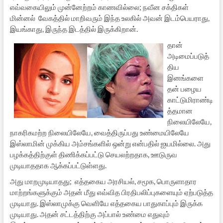
எவ்வகையிலும் முன்னேற்றம் காணவில்லை; நவீன சக்திகள்
மின்னல் வேகத்தில் மாறிவரும் இந்த உலகில் அவன் இடம்பெயராது,
இயங்காது, இருந்த இடத்தில் இருக்கிறான்.
தான்
அடிமைப்படுத்
திய
இனங்களை
தன் பழைய
காட்டுமிராண்டி
த்தமான
நிலையிலேயே,
நாகரிகமற்ற நிலையிலேயே, வைத்திருப்பது உண்மையிலேயே
இஸ்லாமின் முக்கிய அம்சங்களில் ஒன்று என்பதில் ஐயமில்லை. அது
பழக்கத்திற்குள் திணிக்கப்பட்டு செயலற்றதாக, ஊடுருவ
முடியாததாக ஆக்கப்பட்டுள்ளது.
அது மாறமுடியாதது; எத்தகைய அரசியல், சமூக, பொருளாதார
மாற்றங்களுக்கும் அதன் மீது எவ்வித பிரதிபலிப்புகளையும் ஏற்படுத்த
முடியாது. இஸ்லாமுக்கு வெளியே எத்தகைய பாதுகாப்பும் இருக்க
முடியாது. அதன் சட்டத்திற்கு அப்பால் உண்மை எதுவும்