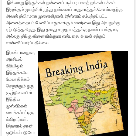
இவ்வாறு இந்துக்கள் தன்னைப் படிப்படியாகத் தங்கள் பக்கம்
இழுக்கும் முயற்சிலிருந்து தன்னைப் பாதுகாத்துக் கொள்வதற்கு
அவன் தீவிரமாக முனைகிறான், இஸ்லாம் சம்பந்தப் பட்ட
அனைத்தையும் பேணிப்பாதுகாக்கும் உணர்வை இது அவனுக்கு
ஏற்படுத்துகிறது. இது தனது சமுதாயத்துக்கு நலன் பயக்குமா,
அல்லது தீங்கு விளைவிக்குமா என்பதை அவன் சற்றும்
எண்ணிப்பார்ப்பதில்லை.
இரண்டாவதாக,
அரசியல்
ரீதியிலும்
இந்துக்களே
மேலாதிக்கம்
செலுத்தும் ஒரு
சூழ்நிலையில்
இந்திய
முஸ்லீம்கள்
வைக்கப்பட்டிரு
க்கிறார்கள்.
இதனால் தான்
ஒடுக்கப்படுவோ