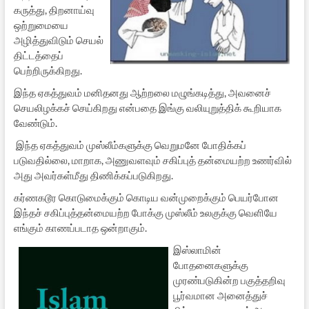
கருத்து, திறனாய்வு
ஒற்றுமையை
அழித்துவிடும் செயல்
திட்டத்தைப்
பெற்றிருக்கிறது.
இந்த ஏகத்துவம் மனிதனது ஆற்றலை மழுங்கடித்து, அவனைச்
செயலிழக்கச் செய்கிறது என்பதை இங்கு வலியுறுத்திக் கூறியாக
வேண்டும்.
இந்த ஏகத்துவம் முஸ்லீம்களுக்கு வெறுமனே போதிக்கப்
படுவதில்லை, மாறாக, அணுவளவும் சகிப்புத் தன்மையற்ற உணர்வில்
அது அவர்கள்மீது திணிக்கப்படுகிறது.
கர்ணகடூர கொடுமைக்கும் கொடிய வன்முறைக்கும் பெயர்போன
இந்தச் சகிப்புத்தன்மையற்ற போக்கு முஸ்லீம் உலகுக்கு வெளியே
எங்கும் காணப்படாத ஒன்றாகும்.
இஸ்லாமின்
போதனைகளுக்கு
முரண்படுகின்ற பகுத்தறிவு
பூர்வமான அனைத்துச்