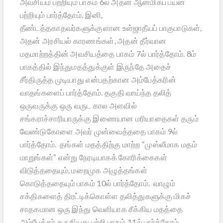
அவசியம் பற்றியும் பாகம் 6ல் அதன் ஆன்மிகப் பயன்
பற்றியும் பார்த்தோம். இனி,
தீண்டத்தகாதவர்களுக்குளான உள்ஜாதீயப் பாகுபாடுகள்,
அதன் அரசியல் காரணங்கள், அதன் தீர்வான
மதமாற்றத்தின் அவசியத்தை பாகம் 7ல் பார்த்தோம். 8ம்
பாகத்தில் இந்துமதத்துக்குள் இருந்தே அதைச்
சீர்திருத்த முடியாது என்பதற்கான அம்பேத்கரின்
வாதங்களைப் பார்த்தோம். தகுதி வாய்ந்த தலித்
ஒருவருக்கு ஒரு வருட கால அளவில்
சங்கராச்சாரியாருக்கு இணையான மரியாதைகள் தரும்
வேண்டுகோளை அவர் முன்வைத்ததை பாகம் 9ல்
பார்த்தோம். தங்கள் மதத்திற்கு மாற்ற “முஸ்லீமாக மதம்
மாறுங்கள்” என்று நேரடியாகக் கோரிக்கைகள்
விடுத்ததையும், மறைமுக அழுத்தங்கள்
கொடுத்ததையும் பாகம் 10ல் பார்த்தோம். வாழும்
சக்திகளைத் திரட்டிக்கொள்ள தலித்துகளுக்கு மிகச்
சாதகமான ஒரு இந்து வெளியாக சீக்கிய மதத்தை
அம்பேத்கர் கருதியது பற்றி பாகம் 11ல் பார்த்தோம்.