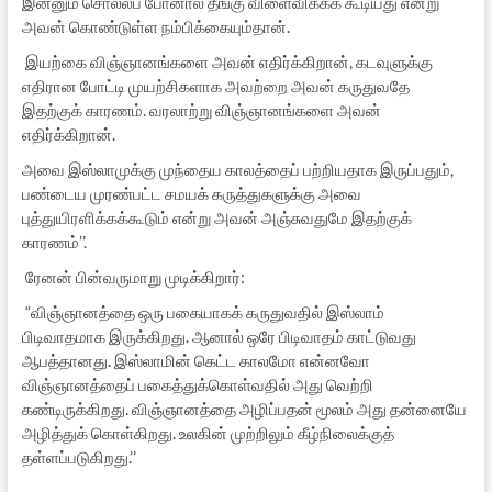
இன்னும் சொல்லப் போனால் தீங்கு விளைவிக்கக் கூடியது என்று
அவன் கொண்டுள்ள நம்பிக்கையும்தான்.
இயற்கை விஞ்ஞானங்களை அவன் எதிர்க்கிறான், கடவுளுக்கு
எதிரான போட்டி முயற்சிகளாக அவற்றை அவன் கருதுவதே
இதற்குக் காரணம். வரலாற்று விஞ்ஞானங்களை அவன்
எதிர்க்கிறான்.
அவை இஸ்லாமுக்கு முந்தைய காலத்தைப் பற்றியதாக இருப்பதும்,
பண்டைய முரண்பட்ட சமயக் கருத்துகளுக்கு அவை
புத்துயிரளிக்கக்கூடும் என்று அவன் அஞ்சுவதுமே இதற்குக்
காரணம்’’.
ரேனன் பின்வருமாறு முடிக்கிறார்:
“விஞ்ஞானத்தை ஒரு பகையாகக் கருதுவதில் இஸ்லாம்
பிடிவாதமாக இருக்கிறது. ஆனால் ஒரே பிடிவாதம் காட்டுவது
ஆபத்தானது. இஸ்லாமின் கெட்ட காலமோ என்னவோ
விஞ்ஞானத்தைப் பகைத்துக்கொள்வதில் அது வெற்றி
கண்டிருக்கிறது. விஞ்ஞானத்தை அழிப்பதன் மூலம் அது தன்னையே
அழித்துக் கொள்கிறது. உலகின் முற்றிலும் கீழ்நிலைக்குத்
தள்ளப்படுகிறது.’’