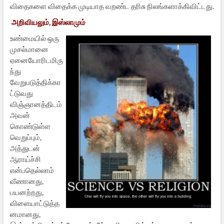
விதைகளை விதைக்க முடியாத வறண்ட தரிசு நிலங்களாக்கிவிட்டது.
அறிவியலும், இஸ்லாமும்
உண்மையில் ஒரு
முசல்மானை
ஏனையோரிடமிரு
ந்து
வேறுபடுத்திக்கா
ட்டுவது
விஞ்ஞானத்திடம்
அவன்
கொண்டுள்ள
வெறுப்பும்,
அத்துடன்
ஆராய்ச்சி
என்பதெல்லாம்
வீணானது,
பயனற்றது,
விளையாட்டுத்த
னமானது,