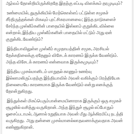
ஆர்வம் தோன்றியிருக்கிறதே இதற்கு எப்படி விளக்கம் தரமுடியும்?
உண்மையில், துருக்கியில் மேற்கொள்ளப் பட்டுள்ள சமூகச்
சீர்திருத்தங்கள் மிகவும் புரட்சிகரமானவை; இந்த நாடுகளைச்
சேர்ந்த முஸ்லீம்களின் பாதையில் இஸ்லாம் குறுக்கிடவில்லை
என்றால், இந்திய முஸ்லீம்களின் பாதையில் மட்டும் அது ஏன்
குறுக்கிடவேண்டும்?
இந்தியாவிலுள்ள முஸ்லீம் சமுதாயத்தின் சமூக, அரசியல்
தேக்கநிலைக்கு ஏதேனும் விசேடக் காரணம் இருக்க வேண்டும்.
அந்த விசேடக் காரணம் என்னவாக இருக்கமுடியும்?
இந்திய முசல்மானிடம் மாறுதல் காணும் உணர்வு
இல்லாமலிருப்பதற்கு இந்தியாவில் அவன் வகிக்கும் பிரத்தியேக
நிலைமையே காரணமாக இருக்க வேண்டும் என்று எனக்குத்
தோன்றுகிறது.
இந்துக்கள் மிகப்பெரும்பான்மையினாராக இருக்கும் ஒரு சமூகச்
சூழலில் வசித்து வருகிறான். அந்த இந்துச் சூழல் எப்போதும்
ஓசைப்படாமல், ஆனால் உறுதியாக அவன் மீது ஆக்கிரமிப்பு நடத்தி
வருகிறது. அது தன்னை முசல்மானல்லாதவனாக்குவதாக அவன்
எண்ணுகிறான்.