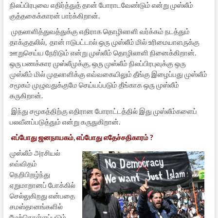
நிலப்பிரபுவை எதிர்த்துத் தான் போராடவேண்டும் என்று முஸ்லீம்
குத்தகைக்காரன் பார்க்கிறான்.
முதலாளித்துவத்துக்கு எதிராக தொழிலாளி வர்க்கம் நடத்தும்
தாக்குதலில், தான் ஈடுபட்டால் ஒரு முஸ்லீம் மில் உரிமையாளருக்கு
ஊறுசெய்ய நேரிடும் என்று முஸ்லீம் தொழிலாளி நினைக்கிறான்.
ஒரு பணக்கார முஸ்லீமுக்கு, ஒரு முஸ்லீம் நிலப்பிரபுவுக்கு ஒரு
முஸ்லீம் மில் முதலாளிக்கு எவ்வகையிலும் தீங்கு இழைப்பது முஸ்லீம்
சமூகம் முழுவதுக்குமே செய்யப்படும் தீங்காக ஒரு முஸ்லீம்
கருகிறான்.
இந்து சமூகத்திற்கு எதிரான போராட்டத்தில் இது முஸ்லீம்களைப்
பலவீனப்படுத்தும் என்று கருதுகிறான்.
எப்போது ஜனநாயகம், எப்போது எதேச்சதிகாரம் ?
முஸ்லீம் அரசியல்
எவ்விதம்
நெறிபிறழ்ந்து
ஏறுமாறானப் போக்கில்
செல்லுகிறது என்பதை
சமஸ்தானங்களில்
மேற்கொள்ளப்படும்