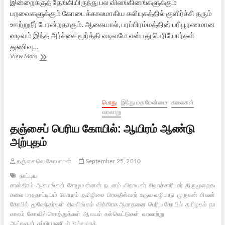
இன்றைக்குத் தேங்கியிருந்து பல விலங்கினங்களுக்கும்
பறவைகளுக்கும் கோடைக்காலமாகிய கலியுகத்தில் குளிர்ச்சி தரும்
ஊற்றுநீர் போன்றதாகும். ஆகையால், பரப்பிரம்மத்தின் பரிபூரணமான
வடிவம் இந்த அர்ச்சை மூர்த்தி வடிவமே என்பது பெரியோர்கள்
துணிவு…
பழந்தமிழர்
View More
கண்ட
வேதாந்தக்
கருமணி
–
பகுதி
பொது
இந்து மத மேன்மை
கலைகள்
5
வரலாறு
தஞ்சைப் பெரிய கோயில்: ஆயிரம் ஆண்டு
அற்புதம்
தஞ்சை வெ.கோபாலன்
September 25, 2010
நாட்டிய
சாஸ்திரம்
ஆகமங்கள்
சோழமன்னன்
நடனம்
விநாயகர்
சிவாச்சாரியார்
திருமுறைகள்
க
கலை
பரதநாட்டியம்
கோபுரம்
தமிழிசை
பிரகதீஸ்வரர்
உருவ வழிபாடு
முருகன்
சிவன்
கோயில்
மூவேந்தர்கள்
சிவலிங்கம்
விக்கிரக ஆராதனை
பெரிய கோயில்
தமிழகம்
நாயக்
காலம்
கோவில் சொத்துக்கள்
ஆலயம்
கல்வெட்டுகள்
வரலாற்று
ஆய்வுகள்
சுப்பிரமணியர்
சுற்றுலாத்