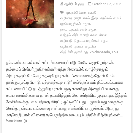
ஆசிரியர் குழு
October 19, 2012
மூடநம்பிக்கை
கூட்டு
வழிபாடு
ராஜயோகம்
இஷ்டதெய்வம்
சமயப்
புறவொழுக்கம்
சமூக
நலம்
மதப்பிரசாரம்
சமூக
மாற்றம்
சர்ச்
சமாதி
காபா
சிலை
வழிபாடு
நிறுவன மதங்கள்
உருவ
வழிபாடு
குரான்
எழுமின்
விழிமின்
முகம்மது
vivekananda_150
நல்லவர்கள் எல்லாச் சட்டங்களையும் மீறி மேலே எழுகிறார்கள்.
தம்மைப் பின்பற்றுகிறவர்கள் எந்த நிலையில் வாழ்ந்தாலும்
அவர்களும் மேலெழ உதவுகிறார்கள்… ‘கைகளைத் தோள் மேல்
தூக்கு, முட்டி போடு, புத்தகத்தை எடு” என்றெல்லாம் திட்டவட்டமாக
கட்டளையிட்டு நடத்துகிறார்கள். ஒரு கணநேர அழைப்பில் எனது
சமய உணர்சிகளை நான் தயாரித்துக் கொண்டுவிட முடியாது. இந்தக்
கேலிக்கூத்து, சமயத்தை விரட்டி ஓட்டிவிட்டது… முகம்மது உலகுக்கு
செய்த நன்மை எவ்வளவு என்பதை எண்ணிப் பாருங்கள். அவரது
மதவெறியால் விளைந்த பெருந்தீமையையும் பற்றிச் சிந்தியுங்கள்…
எழுமின்
View More
விழிமின்
–