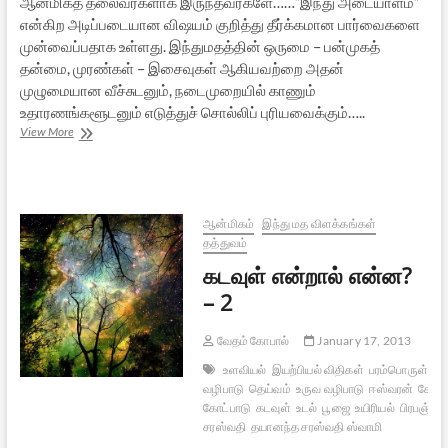
ஆன்மிகத் தலைவர்களாக இருந்தவர்களே……”இந்து அடையாளம்”
என்கிற அடிப்படையான விஷயம் குறித்து தீர்க்கமான பார்வைகளை
முன்வைப்பதாக உள்ளது. இந்துமதத்தின் ஒருமை – பன்முகத்
தன்மை, முரண்கள் – இசைவுகள் ஆகியவற்றை அதன்
முழுமையான வீச்சுடனும், நடைமுறையில் காணும்
உதாரணங்களூடனும் எடுத்துச் சொல்லிப் புரியவைக்கும்…..
இந்துமதம்
View More
குறித்து
மூன்று
நூல்கள்
ஆன்மிகம்
இந்து மத விளக்கங்கள்
தத்துவம்
கடவுள் என்றால் என்ன?
– 2
வேதம் கோபால்
January 17, 2013
உளவியல்
இயற்பியல் விதிகள்
பரம்பொருள்
சு
வழிபாடு
தெய்வம்
உருவ வழிபாடு
ஈஸ்வரன்
கேள்வ
கோட்பாடு
கடவுள்
உடல்
பூஜை
உயிரியல்
பிரபஞ்சம்
சரஸ்வதி
தயானந்த சரஸ்வதி ஸ்வாமி