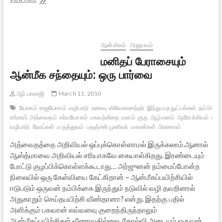
ஆன்மிகம்
அனுபவம்
மனிதப் பேராசையும்
ஆன்மீக சந்தையும்: ஒரு பார்வை
ஆர்.பாலாஜி
March 11, 2010
யோகம்
ராஜயோகம்
வழிபாடு
உணவு
விவேகானந்தர்
இந்து மத நுட்பங்கள்
நம்பிக்க
சங்கரர்
அத்வைதம்
கர்மயோகம்
பகவத்கீதை
மனம்
குரு
ஆழ்மனம்
ஆரோக்கியம்
சாமி
வழிபாடு
நோய்கள்
மருத்துவம்
பதஞ்சலி முனிவர்
மகான்கள்
பிரணவம்
அத்வைதத்தை அறிவியல் ஒப்புக்கொள்ளாமல் இருக்கலாம்.ஆனால்
ஆஸ்த்மாவை அறிவியல் சரியாகவே கையாள்கிறது. இரண்டையும்
போட்டு குழப்பிக்கொள்ளக்கூடாது… அர்ஜுனன் நம்மைப்போன்ற
நிலையில் ஒரு கேள்வியை கேட்கிறான் – ஆன்மீகப்பயிற்சியில்
ஈடுபடும் ஒருவன் நம்பிக்கை இருந்தும் நடுவில் வழி தவறினால்
அதுகாறும் செய்தபயிற்சி வீண்தானா? என்று. இதற்கு பதில்
அளிக்கும் பகவான் எவ்வளவு குறைந்திருந்தாலும்
ஆன்மீகப்பயிற்சிகள் வீணாவதில்லை. தோல்வி அடையும் ஒருவன்