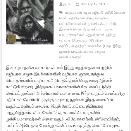
ஜடாயு
January 19, 2013
புத்தகங்கள்
உருவ வழிபாடு
க்ஷிதி மோகன்
சென்
குறியீடுகள்
நித்ய சைதன்ய
யதி
பரிணாமவியல்
முரணியக்கம்
பக்தி
இயக்கம்
சொல்புதிது பதிப்பகம்
ஞான
மரபு
தரிசனங்கள்
ஜெயமோகன்
ஹிந்து
வரலாறு
இந்துமதம்
அறிவியல்
எதிர்ப்பு
வேதாந்தம்
கோயில் வழிபாடு
இந்து
ஞானம்
புத்தகப் பார்வை
தத்துவ
ஞானி
விவாதம்
இன்றைய நவீன வாசகர்கள் பலர் இந்து மதத்தை வரலாற்றின்
வழியாக, சமூக இயக்கங்களின் வழியாக, ஞான, தத்துவ
விவாதங்களின் வழியாக அறிவதில் தான் பெருமளவு ஆர்வம்
காட்டுகின்றனர். இத்தகைய வாசகர்களின் தேடலைப் பூர்த்தி
செய்யும் நூல்கள் அத்தியாவசியமானவை. இந்த வருடம் சொல்புதிது
பதிப்பகம் வெளியிட்டிருக்கும் மூன்று நூல்கள் இந்த வகையில்
வரும்…. ஆரியப் படையெடுப்புக் கோட்பாட்டை தீவிரமாக
மறுதலித்தவர்களில், கேள்விக்கு உள்ளாக்கியவர்களில்
முக்கியமானவர்கள் அனைவரும் , விவேகானந்தர், ஸ்ரீஅரவிந்தர்,
டாக்டர் அம்பேத்கர் போன்று கல்விப் புலங்களுக்கு வெளியே சமூக,