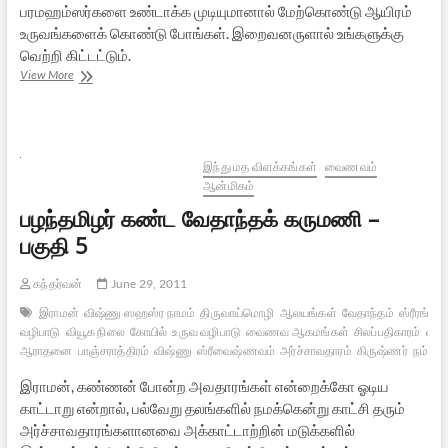
பரமஹம்ஸர்களை உண்டாக்க முடியுமானால் மேற்கொண்டு ஆயிரம்
உருவங்களைக் கொண்டு போங்கள். இறைவனருளால் உங்களுக்கு
வெற்றி கிட்டட்டும்.
எழுமின்
View More
விழிமின்
–
10
இந்து மத விளக்கங்கள்
வைணவம்
ஆன்மிகம்
பழந்தமிழர் கண்ட வேதாந்தக் கருமணி –
பகுதி 5
கந்தர்வன்
June 29, 2011
இராமன்
விஷ்ணு ஸஹஸ்ர நாமம்
திருவாய்மொழி
ஆலயங்கள்
வேதாந்தம்
ஸ்ரீரங்கம்
வழிபாடு
வியூக நிலை
கோயில்
உருவ வழிபாடு
வைணவ ஆகமங்கள்
சிலப்பதிகாரம்
விக்
ஆராதனை
பாஞ்சராத்திரம்
விஷ்ணு
ஸ்ரீவைஷ்ணவம்
அர்ச்சாவதாரம்
கிருஷ்ணர்
நம்மாழ
இராமன், கண்ணன் போன்ற அவதாரங்கள் என்றைக்கோ ஓடிய
காட்டாறு என்றால், பல்வேறு தலங்களில் நமக்கென்று காட்சி தரும்
அர்ச்சாவதாரங்களானவை அக்காட்டாற்றின் மடுக்களில்