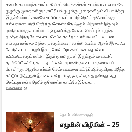
சுவாமி தயானந்த சரஸ்வதியின் விளக்கங்கள் – ஈஸ்வரன் பௌதீக
ஒழுங்கு முறைகளிலும், உயிரியல் ஒழுங்கு முறைகளிலும் வியாபித்து
இருக்கின்றார். எனவே உயிரியலைப் பற்றித் தெரிந்துகொள்வது
ஈஸ்வரனை பற்றி தெரிந்து கொள்வதே ஆகும். அதனால் இதுவும்
புனிதமானது… என்னடா ஒரு எலிக்கு வேலை செய்யும் மருந்து
நமக்கு அந்த வேலையை செய்வதா ! நாம் எலியைவிட மட்டமா
என்பது உண்மை அல்ல. முத்துக்களை தாங்கி பிடிக்க அதன் இடையே
கோர்க்கப்பட்ட நூல் இழைபோல் பிராணன் என்பது எல்லா
உயிரினிடத்தும் உள்ளே இருந்து உயிருடன் இருக்கும் வரையில்
தாங்கிப்பிடிக்கிறது… தர்மம் என்பது மனிதனுடைய தலையைப்
போன்றது. அதுவே உங்கள் செய்கைகளை கட்டுப்படுத்துகிறது. இந்த
கட்டுப்படுத்துதல் இல்லை என்றால் ஒருவருக்கு எது நல்லது, எது
கெட்டது என்ற தெரிந்துகொள்ள வாய்பே இல்லை….
கடவுள்
View More
என்றால்
என்ன?
–
2
தொடர்
விவேகானந்தர்
எழுமின் விழிமின் – 25