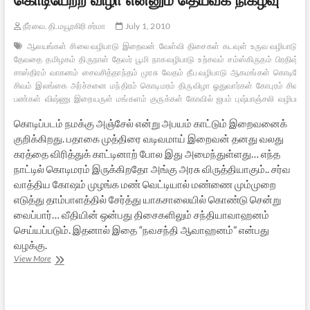
நீர்வை. தி.மயூரகிரி சர்மா
July 1, 2010
ஆலயங்கள்
சிலை வழிபாடு
இறைவன்
வேள்வி
திசைகள்
கடவுள்
உருவ வழிபாடு
சு
தேவதை
தமிழகம்
திருநாள்
தேவர்
பூமி
நாகவழிபாடு
உற்சவம்
சம்ஸ்கிருதம்
பிரதிஷ்ட
சாஸ்திரம்
வாகனம்
சைவசித்தாந்தம்
முரசு
வேதம்
தீப வழிபாடு
ஆகமங்கள்
கொடியேற்
சிவம்
இலங்கை
அர்ச்சனை
மந்திரம்
கொடிமரம்
திருவிழா
ஓதுவார்கள்
கோபுரம்
சிவன்
பண்கள்
விஷ்ணு
இறையருள்
மங்களம்
குருக்கள்
கோவில்
ஜபம்
புஷ்பாஞ்சலி
வழிபாடு
கொடிப்படம் நமக்கு அஞ்சேல் என்று அபயம் காட்டும் இறைவனைக்
குறிக்கிறது. பதாகை முத்திரை வடிவமாய் இறைவன் தனது வலது
கரத்தை விரித்துக் காட்டினாற் போல இது அமைந்துள்ளது… எந்த
நாட்டில் கொடிமரம் இருக்கிறதோ அங்கு அரசு விருத்தியாகும்.. சர்வ
வாத்திய கோஷம் முழங்க மண் வெட்டியால் மண்ணை மும்முறை
எடுத்து தாம்பாளத்தில் சேர்த்து யாகசாலையில் கொண்டு சென்று
வைப்பார்… வீதியின் ஒன்பது திசைகளிலும் சந்தியாவாஹனம்
செய்யப்படும். இதனால் இதை “நவசந்தி ஆவாஹனம்” என்பது
வழக்கு.
கொடியேற்ற
View More
விழா
என்னும்
தெய்வீக
நிகழ்வு