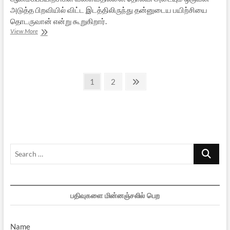
அடுத்த பிறவியில் விட்ட இடத்திலிருந்து தன்னுடைய பயிற்சியை
தொடருவான் என்று கூறுகிறார்.
மனிதப்
View More
பேராசையும்
ஆன்மீக
சந்தையும்:
ஒரு
Posts
பார்வை
Page
Page
Next
1
2
page
pagination
Search
…
பதிவுகளை மின்னஞ்சலில் பெற
Name