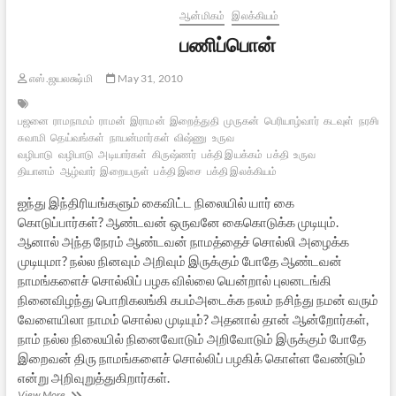
ஆன்மிகம்
இலக்கியம்
பணிப்பொன்
எஸ்.ஜயலக்ஷ்மி
May 31, 2010
பஜனை
ராமநாமம்
ராமன்
இராமன்
இறைத்துதி
முருகன்
பெரியாழ்வார்
கடவுள்
நரசிம்ம
சுவாமி
தெய்வங்கள்
நாயன்மார்கள்
விஷ்ணு
உருவ
வழிபாடு
வழிபாடு
அடியார்கள்
கிருஷ்ணர்
பக்தி இயக்கம்
பக்தி
உருவ
தியானம்
ஆழ்வார்
இறையருள்
பக்தி இசை
பக்தி இலக்கியம்
ஐந்து இந்திரியங்களும் கைவிட்ட நிலையில் யார் கை
கொடுப்பார்கள்? ஆண்டவன் ஒருவனே கைகொடுக்க முடியும்.
ஆனால் அந்த நேரம் ஆண்டவன் நாமத்தைச் சொல்லி அழைக்க
முடியுமா? நல்ல நினவும் அறிவும் இருக்கும் போதே ஆண்டவன்
நாமங்களைச் சொல்லிப் பழக வில்லை யென்றால் புலனடங்கி
நினைவிழந்து பொறிகலங்கி கபம்அடைக்க நலம் நசிந்து நமன் வரும்
வேளையிலா நாமம் சொல்ல முடியும்? அதனால் தான் ஆன்றோர்கள்,
நாம் நல்ல நிலையில் நினைவோடும் அறிவோடும் இருக்கும் போதே
இறைவன் திரு நாமங்களைச் சொல்லிப் பழகிக் கொள்ள வேண்டும்
என்று அறிவுறுத்துகிறார்கள்.
பணிப்பொன்
View More