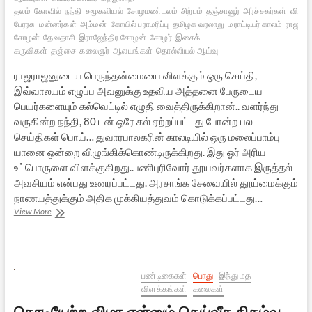
தலம்
கோவில்
நந்தி
சமூகவியல்
சோழமண்டலம்
சிற்பம்
தஞ்சாவூர்
அர்ச்சகர்கள்
விஜயந
பேரரசு
மன்னர்கள்
அம்மன்
கோயில் பராமரிப்பு
தமிழக வரலாறு
மராட்டியர் காலம்
ராஜராஜ
சோழன்
தேவதாசி
இராஜேந்திர சோழன்
சோழர்
இசைக்
கருவிகள்
தஞ்சை
கலைஞர்
ஆலயங்கள்
தொல்லியல் ஆய்வு
ராஜராஜனுடைய பெருந்தன்மையை விளக்கும் ஒரு செய்தி,
இவ்வாலயம் எழுப்ப அவனுக்கு உதவிய அத்தனை பேருடைய
பெயர்களையும் கல்வெட்டில் எழுதி வைத்திருக்கிறான்.. வளர்ந்து
வருகின்ற நந்தி, 80 டன் ஒரே கல் ஏற்றப்பட்டது போன்ற பல
செய்திகள் பொய்… துவாரபாலகரின் காலடியில் ஒரு மலைப்பாம்பு
யானை ஒன்றை விழுங்கிக்கொண்டிருக்கிறது. இது ஓர் அரிய
உட்பொருளை விளக்குகிறது..பணிபுரிவோர் தூயவர்களாக இருத்தல்
அவசியம் என்பது உணரப்பட்டது. அரசாங்க சேவையில் தூய்மைக்கும்
நாணயத்துக்கும் அதிக முக்கியத்துவம் கொடுக்கப்பட்டது…
தஞ்சைப்
View More
பெரிய
கோயில்:
ஆயிரம்
ஆண்டு
அற்புதம்
பண்டிகைகள்
பொது
இந்து மத
விளக்கங்கள்
கலைகள்
கொடியேற்ற விழா என்னும் தெய்வீக நிகழ்வு