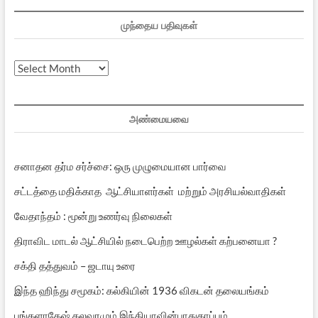
முந்தைய பதிவுகள்
முந்தைய
பதிவுகள்
அண்மையவை
சனாதன தர்ம சர்ச்சை: ஒரு முழுமையான பார்வை
சட்டத்தை மதிக்காத ஆட்சியாளர்கள் மற்றும் அரசியல்வாதிகள்
வேதாந்தம் : மூன்று உணர்வு நிலைகள்
திராவிட மாடல் ஆட்சியில் நடைபெற்ற ஊழல்கள் கற்பனையா ?
சக்தி தத்துவம் – ஜடாயு உரை
இந்த ஹிந்து சமூகம்: கல்கியின் 1936 விகடன் தலையங்கம்
பங்களாதேஷ் கலவரமும் இந்தியாவின்பாதுகாப்பும்