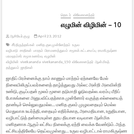
25
தொடர்
விவேகானந்தர்
எழுமின் விழிமின் – 10
ஆசிரியர் குழு
April 23, 2012
சீர்திருத்தங்கள்
மனித குல முன்னேற்றம்
உருவ
வழிபாடு
சாதிகள்
பாரதம்
பிராமணத்துவம்
சமூகக் கட்டமைப்பு
ராமகிருஷ்ண
பரமஹம்சர்
சமூக உணர்வு
எழுமின்
விழிமின்
vivekananda
vivekananda_150
விவேகானந்தர்
ஆன்மீகத்
தத்துவம்
ஜாதிகள்
ஜாதிப் பிரச்னைக்கு நாம் காணும் மாற்றம் ஏற்கனவே மேல்
நிலையிலிருப்பவர்களைத் தாழ்த்துவது அல்ல; அன்றி அளவின்றி
உண்டு, குடிப்பதன் மூலம் மூளை தடுமாறி ஓடுவதல்ல. வரம்பு மீறிப்
போகங்களை அனுபவிப்பதற்காக முன்னோர் வகுத்த எல்லையைத்
தாண்டிச் செல்லுவதுமல்ல… மனித குலம் முழுவதையும் மெல்ல
மெதுவாக உயர்த்தி, எதையும் எதிர்க்காத, அமைதியான, உறுதியான,
வழிபாட்டுத் தன்மையுள்ள தூய தியான வடிவான ஆன்மிக
மனிதனாக ஆகும் லட்சிய நிலைக்கு ஏற்றி வைக்க வேண்டும். அந்த
லட்சியத்திலேயே தெய்வமுள்ளது… உருவ வழிபாட்டால் ராமகிருஷ்ண