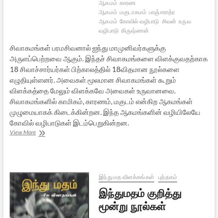
ஆகமம்
காரண
ஆகமம்
மகுடாகமம்
பாஞ்சராத்ர
ஆகமம்
கோவில் வழிபாடு
சிவன்
உருவ
வழிபாடு
கிருஷ்ணன்
சிவாகமங்கள் பரமசிவனால் ஐந்து மாமுனிவர்களுக்கு
அருளப்பெற்றவை ஆகும். இந்தச் சிவாகமங்களை விளக்குவதற்காக
18 சிவாச்சார்யர்கள் பிற்காலத்தில் 18விதமான நூல்களை
எழுதியுள்ளனர். அவைகள் மூலமான சிவாகமங்கள் கூறும்
விளக்கத்தை மேலும் விளக்கவே அவைகள் உருவானவை.
சிவாகமங்களில் காமிகம், காரணம், மகுடம் என்கிற ஆகமங்கள்
முழுமையாகக் கிடைக்கின்றன. இந்த ஆகமங்களின் வழியிலேயே
கோவில் வழிபாடுகள் இடம்பெறுகின்றன.
ஆகமங்கள் கூறும் ஆலய வழிபாடு
View More
–
ஒரு பார்வை
இந்து மத விளக்கங்கள்
புத்தகம்
இந்துமதம் குறித்து
மூன்று நூல்கள்