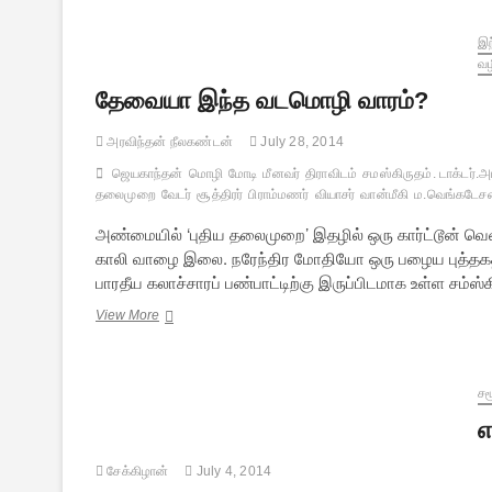
உரிமை
கோரலும்,
நிறைவேறாத
இந
கனவும்
வழ
தேவையா இந்த வடமொழி வாரம்?
அரவிந்தன் நீலகண்டன்
July 28, 2014
ஜெயகாந்தன்
மொழி
மோடி
மீனவர்
திராவிடம்
சமஸ்கிருதம். டாக்டர்.அ
தலைமுறை
வேடர்
சூத்திரர்
பிராம்மணர்
வியாசர்
வான்மீகி
ம.வெங்கடேச
அண்மையில் ‘புதிய தலைமுறை’ இதழில் ஒரு கார்ட்டூன் வெளிவ
காலி வாழை இலை. நரேந்திர மோதியோ ஒரு பழைய புத்தகத்தை
பாரதீய கலாச்சாரப் பண்பாட்டிற்கு இருப்பிடமாக உள்ள சம்
தேவையா
View More
இந்த
வடமொழி
வாரம்?
சம
எ
சேக்கிழான்
July 4, 2014