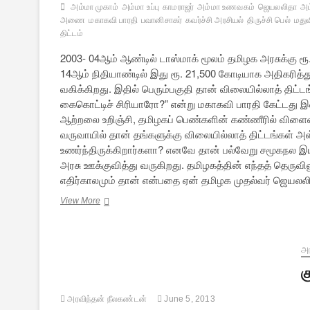
அம்மா முகாம்
அம்மா உப்பு
காமராஜர்
அம்மா உணவகம்
ஜெயலலிதா
அம
அணை
மகாகவி பாரதி
பவானிசாகர்
கவர்ச்சி அரசியல்
திருச்சி பெல்
மது
திட்டம்
2003- 04ஆம் ஆண்டில் டாஸ்மாக் மூலம் தமிழக அரசுக்கு ர
14ஆம் நிதியாண்டில் இது ரூ. 21,500 கோடியாக அதிகரித்த
வகிக்கிறது. இதில் பெரும்பகுதி தான் விலையில்லாத் திட்ட
கைகொட்டிச் சிரியாரோ?” என்று மகாகவி பாரதி கேட்டது 
ஆற்றலை உறிஞ்சி, தமிழகப் பெண்களின் கண்ணீரில் விளைவி
வருவாயில் தான் தங்களுக்கு விலையில்லாத் திட்டங்கள்
உணர்ந்திருக்கிறார்களா? எனவே தான் பல்வேறு சமூகநல இ
அரசு ஊக்குவித்து வருகிறது. தமிழகத்தின் எந்தத் தெருவில
எதிர்காலமும் தான் என்பதை ஏன் தமிழக முதல்வர் ஜெயலல
எங்கும்
View More
அம்மா,
எதிலும்
அம்மா…-
2
அர
க
அரவிந்தன் நீலகண்டன்
June 5, 2013