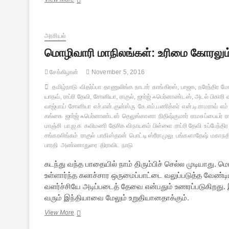
நமது
அரசியல்
சிறுமையும்…
அரசியல்
மொழிவாரி மாநிலங்கள்: உரிமை கோரலும
சேக்கிழான்
November 5, 2016
தமிழ்நாடு
விதர்ப்பா
தாணுலிங்க நாடார்
காங்கிரஸ், பாஜக, நரேந்திர மோட
யாதவ், ராப்ரி தேவி, சோனியா, ராகுல், ஜார்ஜ் ஃபெர்னாண்டஸ், அடல் பிகாரி வ
வாஜ்பாய்
சோனியா
எச்.என்.குன்ஸ்ரு
கே.எம்.பணிக்கர்
என்.டி.ராமராவ்
எம்
கங்கை
ஜார்ஜ் ஃபெர்னாண்டஸ்
தெலுங்கானா
நிதிஷ்குமார்
ராமசுப்பையர்
ர
மாஞ்சி
பா.ஜ.க
கவிமணி தேசிக விநாயகம் பிள்ளை
ராப்ரி தேவி
உப்பேந்த
சங்கரலிங்கம்
ராகுல்
பாகிஸ்தான்
பொட்டி ஸ்ரீராமுலு
பங்களாதேஷ்
மகாநத
பாரதி
அண்ணாதுரை
திராவிட நாடு
கடந்து வந்த பாதையில் நாம் திரும்பிச் செல்ல முடியாது. 
உள்ளார்ந்த கலாச்சார ஒருமைப்பாட்டை வலுப்படுத்த வேண்
வளர்ச்சியே அடிப்படைத் தேவை என்பதும் உணரப்படுகிறது. 
வரும் இந்தியாவை மேலும் உறுதியானதாக்கும்.
மொழிவாரி
View More
மாநிலங்கள்: