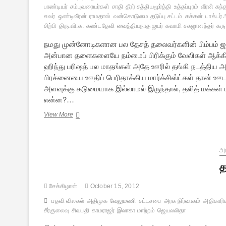
பாண்டியர்
சம்புவரையர்கள்
சாதி
தீரர் சத்தியமூர்த்தி
உத்தப்புரம்
வீரன் சுந்
சுவர்
ஒண்டிவீரன்
ராமதாஸ்
வன்கொடுமை தடுப்பு சட்டம்
கக்கன்
டாக்டர் 
சிற்பி
திரு.வி.க.
கண்டதேவி
வைத்தியநாத ஐயர்
சுவாமி சகஜானந்தர்
கர
நமது முன்னோடிகளான பல தேசத் தலைவர்களின் பிம்பம் ஜாதீ
அன்பான தளைகளையே நம்மைப் பிரிக்கும் வேலிகள் ஆக்கி வ
ஹிந்து பரிஷத் பல மாதங்கள் அதே ஊரில் தங்கி நடத்திய 
பிரச்னையை ஊதிப் பெரிதாக்கிய மார்க்சிஸ்ட்கள் தான் ஊட
அளவுக்கு கடுமையாக இல்லாமல் இருந்தால், தலித் மக்கள்
என்ன?…
ஜாதி
View More
அரசியலுக்கு
தீர்வு
என்ன?
-3
அர
த
சேக்கிழான்
October 15, 2012
பதவி விலகல்
அதிமுக
வேலுமணி
சட்டசபை
அரசு நிர்வாகம்
அதிகாரி
சீர்குலைவு
சிவபதி
காமராஜர்
இலாகா மாற்றம்
ஜெயலலிதா