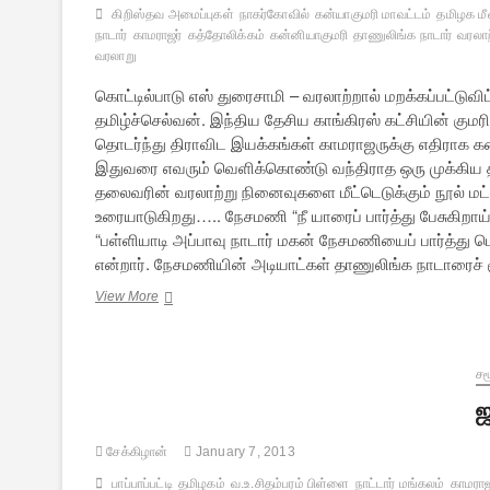
கிறிஸ்தவ அமைப்புகள்
நாகர்கோவில்
கன்யாகுமரி மாவட்டம்
தமிழக மீ
நாடார்
காமராஜர்
கத்தோலிக்கம்
கன்னியாகுமரி
தாணுலிங்க நாடார்
வரலாற
வரலாறு
கொட்டில்பாடு எஸ் துரைசாமி – வரலாற்றால் மறக்கப்பட்டுவ
தமிழ்ச்செல்வன். இந்திய தேசிய காங்கிரஸ் கட்சியின் கு
தொடர்ந்து திராவிட இயக்கங்கள் காமராஜருக்கு எதிராக 
இதுவரை எவரும் வெளிக்கொண்டு வந்திராத ஒரு முக்கிய தகவ
தலைவரின் வரலாற்று நினைவுகளை மீட்டெடுக்கும் நூல் மட
உரையாடுகிறது….. நேசமணி “நீ யாரைப் பார்த்து பேசுகிறாய்
“பள்ளியாடி அப்பாவு நாடார் மகன் நேசமணியைப் பார்த்து ப
என்றார். நேசமணியின் அடியாட்கள் தாணுலிங்க நாடாரைச் ச
குமரி
View More
அன்னையின்
மூக்குத்தி
ஒளி
சம
ஜ
சேக்கிழான்
January 7, 2013
பாப்பாப்பட்டி
தமிழகம்
வ.உ.சிதம்பரம் பிள்ளை
நாட்டார் மங்கலம்
காமராஜ