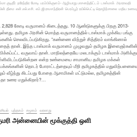
்மா குடிநீர்
நரேந்திர மோடி
பரம்பிக்குளம்- ஆழியாறு பாசனத்திட்டம்
டாஸ்மாக்
அமராவதி
வின் தீமை
என்.எல்.எசி.
எம்.ஜி.ராமசந்திரன்
பெரம்பூர் ரயில்பெட்டி தொழிற்சாலை
மதிய உணவு
ூ. 2,828 கோடி வருமானம் கிடைத்தது. 10 ஆண்டுகளுக்கு பிறகு 2013-
ுள்ளது. தமிழக அரசின் மொத்த வருமானத்தில் டாஸ்மாக் முக்கிய பங்கு
ங்களில் செலவிடப்படுகிறது. “கண்ணை விற்றுச் சித்திரம் வாங்கினால்
இதைத் தான். இந்த டாஸ்மாக் வருமானம் முழுவதும் தமிழக இளைஞர்களின
க்கப்பட்ட வருவாய் தான். மாநிலத்தையே மலடாக்கும் டாஸ்மாக் அளிக்கு
 அள்ளிவிடப்படுகின்றன என்ற உண்மையை சாமானிய தமிழக மக்கள்
யக்கங்களின் தொடர் போராட்டத்தையும் மீறி தமிழகத்தில் மதுவிற்பனைய
ும் வீழ்ந்து கிடப்பது போதை ஆசாமிகள் மட்டுமல்ல, தமிழகத்தின்
ிதா உணர மறுக்கிறார்?…
சியல்
புத்தகம்
சமூகம்
வரலாறு
ுமரி அன்னையின் மூக்குத்தி ஒளி