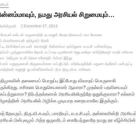
சியல்
ின்னம்மாவும், நமது அரசியல் சிறுமையும்…
ேக்கிழான்
December 27, 2016
போயஸ் கார்டன்
கருணாநிதி
நடராஜன்
வேதா நிலையம்
ராம மோகன
வ்
பொன்னையன்
தமிழகம்
சேகர்
ட்டி
செங்கோட்டையன்
காமராஜர்
சின்னம்மா
தம்பிதுரை
வ.உ.சி
மன்னார்குடி
டும்பம்
முத்துராமலிங்க தேவர்
எடப்பாடி பழனிசாமி
ஜெயலலிதா
உயிர்த்தோழி
பாரதி
சசிகலா
ஷ்பா
அதிமுக
உடன் பிறவா சகோதரி
அம்மா
இந்து
்.ராம்
மதுசூதனன்
திருநாவுக்கரசு
எம்.ஜி.ஆர்.
சத்தியமூர்த்தி
மதுரை ஆதீனம்
பண்ருட்டி
மசந்திரன்
ராஜாஜி
ஓ.பன்னீர்செல்வம்
தீபா
திரு.வி.க.
சசிகலா
திமுகவின் தலைமைப் பொறுப்பு இப்போது விவாதப் பொருளாகி
ருக்கிறது. சசிகலா பொதுசெயலாளர் ஆவாரா? முதல்வர் பதவியையும்
ைப்பற்றுவாரா? நிர்பந்தங்களால் அரசியலிலிருந்தே ஒதுங்குவாரா? எல்லாம்
 தமிழகத்தின் அரசியலில் அழிக்க முடியாத கறையாகவே இருக்கும்.
கத் தேவரும், திரு.வி.க.வும், பாரதியும், வ.உ.சி.யும், தன்னலமின்றி அரசியல
சியல் பின்புலமும் அற்ற ஒருவரிடம் கையேந்துவதே நமது தர வீழ்ச்சியின்