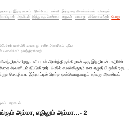
்த வாரம் இந்து உலகம்
ஆன்மிகம்
கல்வி
இந்து மத விளக்கங்கள்
விவாதம்
ிகாட்டிகள்
அரசியல்
இந்து மத மேன்மை
சமூகம்
வரலாறு
விவேகானந்தர்
பொது
ம்பேத்கர்
வால்மீகி
காமராஜர்
தலித் ஆன்மிகம்
புதிய
ன்
பணவீக்கம்
நரேந்திர மோதி
ந்திருக்கிறது. பசியுடன் அமர்ந்திருக்கிறான் ஒரு இந்தியன். எதிரில்
 அவனிடம் நீட்டுகிறார். அதில் சமஸ்கிருதம் என எழுதியிருக்கிறது. 
ஸ்கிருத மொழியை இந்நாட்டில் பிறந்த ஒவ்வொருவரும் கற்பது அவசியம்
ூகம்
அரசியல்
ங்கும் அம்மா, எதிலும் அம்மா…- 2