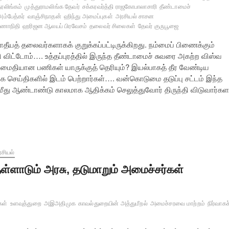
தரலிங்கம்
முத்துராமலிங்க தேவர்
சக்கரவர்த்தி ராஜகோபாலாசாரி
தீண்டாமைச்
அம்பேத்கர்
வாஞ்சிநாதன்
ஹிந்து அமைப்புகள்
அரசியல் சாசன
ுணாநிதி
ஹரிஜன ஆலயப் பிரவேசம்
தலைவர் சிலைகள்
தேவர் குருபூஜை
யத் தலைவர்களாகக் குறுக்கப்பட்டிருக்கிறது. நம்மைப் பிணைக்கும்
ிட்டோம்…. உத்தப்புரத்தில் இருந்த தீண்டாமைச் சுவரை அகற்ற விஸ்வ
அமைதியான பணிகள் யாருக்குத் தெரியும்? இயல்பாகத் தீர வேண்டிய
க செய்திகளில் இடம் பெற்றார்கள்…. வன்கொடுமை தடுப்பு சட்டம் இந்த
 மீது ஆண்டாண்டு காலமாக ஆதிக்கம் செலுத்துவோர் திருந்தி விடுவார்கள
சியல்
ள்ளாடும் அரசு, தடுமாறும் அமைச்சர்கள்
கள்
உளவுத்துறை
அஇஅதிமுக
காவல்துறையின் அத்துமீறல்
அமைச்சரவை மாற்றம்
நிர்வாகச