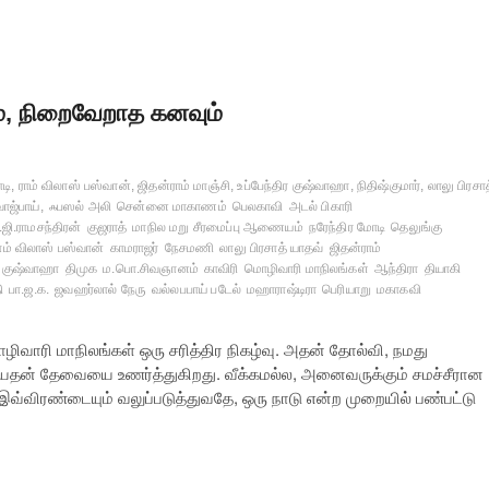
், நிறைவேறாத கனவும்
ி, ராம் விலாஸ் பஸ்வான், ஜிதன்ராம் மாஞ்சி, உப்பேந்திர குஷ்வாஹா, நிதிஷ்குமார், லாலு பிரசாத
ாஜ்பாய்,
ஃபஸல் அலி
சென்னை மாகாணம்
பெலகாவி
அடல் பிகாரி
.ஜி.ராமசந்திரன்
குஜராத்
மாநில மறு சீரமைப்பு ஆணையம்
நரேந்திர மோடி
தெலுங்கு
ாம் விலாஸ் பஸ்வான்
காமராஜர்
நேசமணி
லாலு பிரசாத் யாதவ்
ஜிதன்ராம்
ிர குஷ்வாஹா
திமுக
ம.பொ.சிவஞானம்
காவிரி
மொழிவாரி மாநிலங்கள்
ஆந்திரா
தியாகி
ி
பா.ஜ.க.
ஜவஹர்லால் நேரு
வல்லபபாய் படேல்
மஹாராஷ்டிரா
பெரியாறு
மகாகவி
மொழிவாரி மாநிலங்கள் ஒரு சரித்திர நிகழ்வு. அதன் தோல்வி, நமது
டியதன் தேவையை உணர்த்துகிறது. வீக்கமல்ல, அனைவருக்கும் சமச்சீரான
இவ்விரண்டையும் வலுப்படுத்துவதே, ஒரு நாடு என்ற முறையில் பண்பட்டு