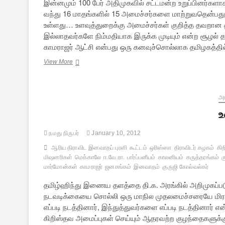
இன்னமும் 100 பேர் அதிமுகவில் சட்டமன்ற உறுப்பினர்களாக-
வந்து 16 மாதங்களில் 15 அமைச்சர்களை மாற்றுவதென்ப
உள்ளது… உளவுத்துறைக்கு அமைச்சர்கள் குறித்த தவறான
இல்லாதவர்களே நிம்மதியாக இருக்க முடியும் என்ற சூழல
காமராஜர் ஆட்சி என்பது ஒரு கனவுச்சொல்லாக தமிழகத்தி
தள்ளாடும்
View More
அரசு,
தடுமாறும்
அமைச்சர்கள்
அர
உ
நமது நிருபர்
January 10, 2012
ஆரிய திராவிட இனவாதப் புரளி
கூட்டம்
ஒரிஸ்ஸா
திராவிடர் கழகம்
கி
மிஷனரிகள்
மெக்காலே
ஈ.வே.ரா.
பார்ப்பனீயம்
காலனியம்
கருத்தரங்கம்
ர
மார்மோன்கள்
காமராஜர்
ஜனசங்கம்
இனவாதம்
குருஜி கோல்வல்கர்
தமிழ்ஹிந்து இணைய தளத்தை தி.க. அரங்கில் அறிமுகப்பட
நடவடிக்கையை சொல்லி ஒரு மாநில முதலமைச்சரையே மிரட
எப்படி நடத்தினார், இந்துத்துவர்களை எப்படி நடத்தினார் 
கிறிஸ்தவ அமைப்புகள் செய்யும் ஆதரவற்ற குழந்தைகளுக