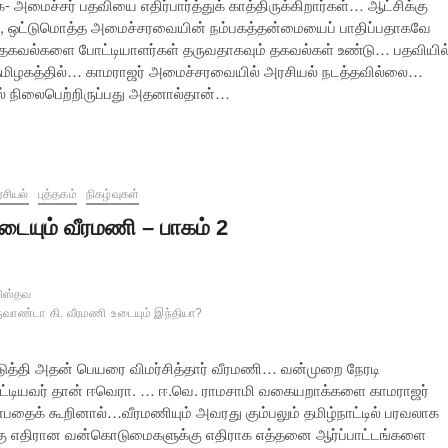
 அமைச்சர் பதவியை எதிர்பார்த்துக் காத்திருக்கிறார்கள்… ஆட்சிக்கு
து, ஒட்டுமொத்த அமைச்சரவையின் நம்பகத்தன்மையைப் பாதிப்பதாகவே
 தகவல்களை போட்டியாளர்கள் தருவதாகவும் தகவல்கள் உண்டு… பதவியில
் தமிழகத்தில்… காமராஜர் அமைச்சரவையில் அரசியல் நடத்தவில்லை…
ல் நிலைபெற்றிருப்பது அதனால்தான்…
சியல்
புத்தகம்
நிகழ்வுகள்
டையும் வீரமணி – பாகம் 2
றிஸ்தவ
ுவாண்டா
கி. வீரமணி
உடையும் இந்தியா?
ுத்தி அதன் பெயரை விமர்சித்தார் வீரமணி… வன்முறை நேரடி
்டியவர் தான் ஈவெரா. … ஈ.வெ. ராமசாமி வகையறாக்களை காமராஜர்
என்பதைக் கூறினால்…வீரமணியும் அவரது கும்பலும் தமிழ்நாட்டில் பரவலாக
்கு எதிரான வன்கொடுமைகளுக்கு எதிராக எத்தனை ஆர்ப்பாட்டங்களை