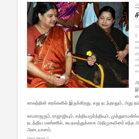
அர
ச
ச
ரா
ரெ
கு
பு
என
ரா
அ
இ
க
காலத்தின் கரங்களில் இருக்கிறது. எது நடந்தாலும், அது
காமராஜரும், ராஜாஜியும், சத்தியமூர்த்தியும், முத்துராமலிங்
நடத்திய மண்ணில், சுயநலத்துக்காக அதிமுகவினர் எந்த அர
அடையாளம்.
சின்னம்மாவும்,
View More