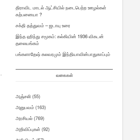
திராவிட மாடல் ஆட்சியில் நடைபெற்ற ஊழல்கள்
கற்பனையா ?
சக்தி தத்துவம் – ஜடாயு உரை
இந்த ஹிந்து சமூகம்: கல்கியின் 1936 விகடன்
தலையங்கம்
பங்களாதேஷ் கலவரமும் இந்தியாவின்பாதுகாப்பும்
…
வகைகள்
அஞ்சலி
(55)
அனுபவம்
(163)
அரசியல்
(769)
அறிவிப்புகள்
(92)
அறிவியல்
(57)