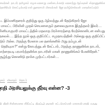
னவர்கள்
நாடார்
தமிழகம்
சமூக வரலாறு
மண்டைக்காடு
வரலாற்று ஆய்வுகள்
ஸ்தாணுலிங்
்றாசிரியர்
கொட்டில்பாடு எஸ் துரைசாமி
மீனவர்கள்
ஜோ தமிழ்செல்வன்
மறைக்கப்படும்
ிட்ட இம்மனிதரைக் குறித்து ஒரு ஆர்வத்துடன் தேடுகிறார் ஜோ
மரி மாவட்ட பிரிவின் முதல் செயலாளரும் தலைவருமாக இருந்தவர் இவர்…
கன்னியாகுமரி மாவட்டத்தில் மதவாத பிரச்சாரத்தை மேற்கொண்டன என்பது
ல்…. இந்த நூல் ஒரு குறிப்பிட்ட சமுதாயத்தின் அல்லது ஒரு குறிப்பிட்
்டும் அல்ல. அதற்கு மேலாக பல தளங்களில் அது நம்முடன்
 தெரியுமா?” என்று கோபத்துடன் கேட்டார், அதற்கு தாணுலிங்க நாடார்,
ொற்றையடி பரமார்த்தலிங்க நாடாரின் மகன் தாணுலிங்கம் பேசுகிறேன்.”
ூழ்ந்து கொண்டு தாக்க முற்பட்டார்கள்…
ூகம்
விவாதம்
தொடர்
ாதி அரசியலுக்கு தீர்வு என்ன? -3
ர்
தீரன் சின்னமலை
கீரிப்பட்டி
திருப்பூர் குமரன்
கட்டபொம்மன்
மகாகவி பாரதி
மருது