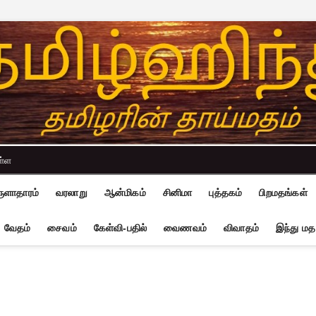
ள்ள
ுளாதாரம்
வரலாறு
ஆன்மிகம்
சினிமா
புத்தகம்
பிறமதங்கள்
வேதம்
சைவம்
கேள்வி-பதில்
வைணவம்
விவாதம்
இந்து மத