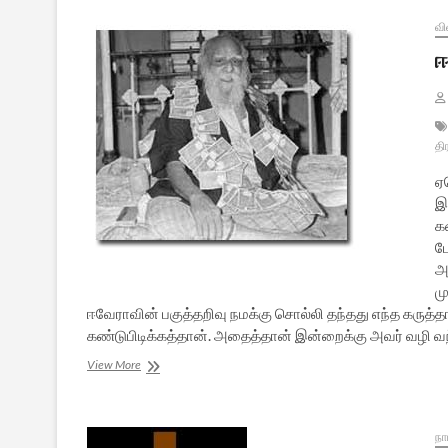
வீர
சாவர்க்கர்
வி
–
ஈ
1
தி
ஏ
இ
கண
ப
அ
ம
ஈவேராவின் பகுத்தறிவு நமக்கு சொல்லி தந்தது எந்த கருத்த
கண்டுபிடிக்கத்தான். அதைத்தான் இன்றைக்கு அவர் வழி வந
ஈ.எம்.எஸ்
View More
முதல்
ஜெயமோகன்
வரை…
நா