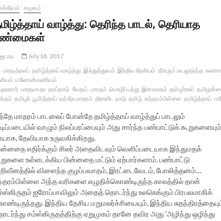
க்கியம்
சமூகம்
மிழ்த்தாய் வாழ்த்து: தெரிந்த பாடல், தெரியாத
ண்மைகள்
ஜடாயு
July 18, 2017
பாரதத்தாய்
தமிழ்த்தாய் வாழ்த்து
இந்துத்துவம்
இந்திய தேசியம்
நீராரும் கடலுடுத்த
கலாச
சியம்
மனோன்மணியம்
ந்தரனார்
பாரதமாதா
தாய்நாடு
வேதம்
பாரதம்
மொழிப்பற்று
இனவாதம்
தமிழர்கள்
தமிழன்
க்தம்
தமிழர்
பூமித்தாய்
வந்தே மாதரம்
திராவிட நாடு
தமிழ்
சுந்தரம்பிள்ளை
தமிழ்த்தாய்
ம
்தே மாதரம் பாடலைப் போன்றே தமிழ்த்தாய் வாழ்த்துப் பாடலும்
ிப்படையில் வாழும் நிலப்பரப்பையும் அது சார்ந்த பண்பாட்டுக் கூறுகளையும
ாயாக, தேவியாக உருவகிக்கிறது.
ுன்னதை எதிர்க்கும் சிலர் அதைவிடவும் வெளிப்படையாக இந்துமதக்
ூறுகளை உள்ளடக்கிய பின்னதை மட்டும் ஏற்பார்களாம். பண்பாட்டு
றிவீனத்தில் விளைந்த குழப்பவாதம், இரட்டைவேடம், போலித்தனம்…
ுந்தரம்பிள்ளை அந்த வரிகளை எழுதிக்கொண்டிருந்த காலத்தில் தான்
ம்ஸ்கிருதம் ஐரோப்பாவிலும் அதைத் தொடர்ந்து உலகெங்கும் பிரபலமாகிக்
ண்டிருந்தது. இந்திய தேசிய மறுமலர்ச்சியையும், இந்திய சுதந்திரத்தையும
டர்ந்து சம்ஸ்கிருதத்திற்கு ஏறுமுகம் தானே தவிர அது ‘அழிந்து ஒழிந்து