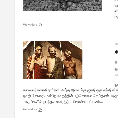
எ
எ
ம
உடையும்
View More
வீரமணி
–
பாகம்
2
சம
க
கல
ஜ
தலைவர்களாகிறார்கள். அந்த அளவுக்கு ஜாதி ஒரு சக்தி மிக்
ஜாதியினரை மூன்றே மாதத்தில் படுகொலை செய்தனர். அதாவத
மாதங்களில் நடந்த கலவரத்தில் கொல்லப்பட்டனர்…
கிகாலி
View More
முதல்