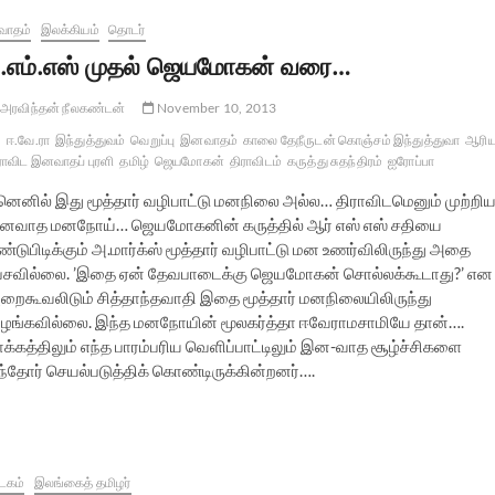
வாதம்
இலக்கியம்
தொடர்
.எம்.எஸ் முதல் ஜெயமோகன் வரை…
அரவிந்தன் நீலகண்டன்
November 10, 2013
ஈ.வே.ரா
இந்துத்துவம்
வெறுப்பு
இனவாதம்
காலை தேநீருடன் கொஞ்சம் இந்துத்துவா
ஆரி
ராவிட இனவாதப் புரளி
தமிழ்
ஜெயமோகன்
திராவிடம்
கருத்து சுதந்திரம்
ஐரோப்பா
னெனில் இது மூத்தார் வழிபாட்டு மனநிலை அல்ல… திராவிடமெனும் முற்றி
னவாத மனநோய்… ஜெயமோகனின் கருத்தில் ஆர் எஸ் எஸ் சதியை
்டுபிடிக்கும் அ.மார்க்ஸ் மூத்தார் வழிபாட்டு மன உணர்விலிருந்து அதை
ேசவில்லை. ’இதை ஏன் தேவபாடைக்கு ஜெயமோகன் சொல்லக்கூடாது?’ என
றைகூவலிடும் சித்தாந்தவாதி இதை மூத்தார் மனநிலையிலிருந்து
ுழங்கவில்லை. இந்த மனநோயின் மூலகர்த்தா ஈவேராமசாமியே தான்….
ாக்கத்திலும் எந்த பாரம்பரிய வெளிப்பாட்டிலும் இன-வாத சூழ்ச்சிகளை
்தோர் செயல்படுத்திக் கொண்டிருக்கின்றனர்….
டகம்
இலங்கைத் தமிழர்