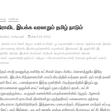
லாறு
அரசியல்
ிராவிட இயக்க வரலாறும் தமிழ் நாடும்
வெங்கட் சாமிநாதன்
April 24, 2012
திராவிடக் கட்சிகள்
திமுக
சாதிக் கட்சிகள்
மு. கருணாநிதி
ஈ.வெ.ரா
ஆதிக்க சாதி
திராவி
க்க வரலாறு
திராவிட இயக்க நூற்றாண்டு
கழகங்கள்
இனவாதம்
இடஒதுக்கீடு
இட
ுக்கீடு
திராவிட இயக்கப் பொய்கள்
பெரியார்
ஊழல் பெருச்சாளிகள்
திராவிட
க்கம்
கருணாநிதி குடும்பம்
மதிமுக
ஈ.வே.ராமசாமி நாயக்கர்
பிராமண துவேஷம்
மணல்
ொள்ளை
த்தம் சாதி நலனுக்கு என்றே கட்சிகள் தொடங்கிய அனைத்துமே இதே
ிராவிட இயக்க சிந்தனையின் பாரம்பரியத்தில் வந்தன தான். தம் சாதி நலன்
தவி வேட்டை, பணத்தாசை இந்த மூன்றின் அடித்தளத்தில் இருப்பது
பிராமணனை ஒதுக்கி வை” என்னும் மூல மந்திரம் தான்.. கட்சி
ாறுவதற்குக்கூட வருஷக் கணக்கில் மாதக்கணக்கில் ஆகும். ஆனால்
.வே.ராமசாமி நாயக்கர் திடீரென்று பகுத்தறிவுப் பகலவனாக, தந்தை
ெரியாராக ஆகிவிடுகிறார். இத்தகைய மனமாற்றம், சிந்தனை மாற்றம் எப்படி
ேட்டதும் இல்லை… வடவர் சுரண்டலுக்கு எதிராகப் போராடிய கட்சி, இன்று