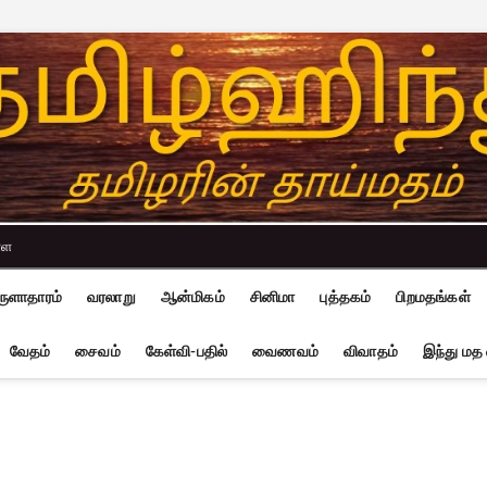
்ள
ுளாதாரம்
வரலாறு
ஆன்மிகம்
சினிமா
புத்தகம்
பிறமதங்கள்
வேதம்
சைவம்
கேள்வி-பதில்
வைணவம்
விவாதம்
இந்து மத