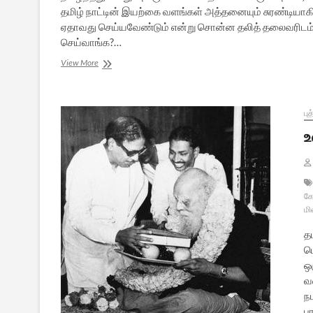
தமிழ் நாட்டின் இயற்கை வளங்கள் அத்தனையும் சுரண்டியாக
ஏதாவது செய்யவேண்டும் என்று சொன்ன தலித் தலைவரிடம், ப
செய்வாங்க?…
திராவிட
View More
இயக்க
வரலாறும்
தமிழ்
நாடும்
பு
உ
கோ
மி
த
ப
ஒ
வ
ந
ப