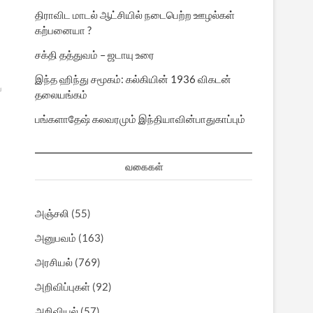
திராவிட மாடல் ஆட்சியில் நடைபெற்ற ஊழல்கள்
கற்பனையா ?
சக்தி தத்துவம் – ஜடாயு உரை
இந்த ஹிந்து சமூகம்: கல்கியின் 1936 விகடன்
ய
தலையங்கம்
பங்களாதேஷ் கலவரமும் இந்தியாவின்பாதுகாப்பும்
ய
வகைகள்
அஞ்சலி
(55)
அனுபவம்
(163)
அரசியல்
(769)
அறிவிப்புகள்
(92)
அறிவியல்
(57)