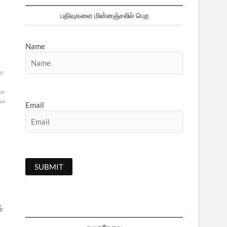
பதிவுகளை மின்னஞ்சலில் பெற
Name
ார
னை
தேசபக்தி
தமிழன்
பூமி
னோன்மணீயம்
Email
்
்