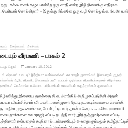
ிறது.. கக்கூசைக் கழுவ என்றே ஒரு சாதி என்ற இழிநிலைக்கு எதிராக
ெரியார் சொல்கிறார் – இதுக்கு நீங்களே ஒரு வழி சொல்லுங்க. வேறே யார
த்தகம்
நிகழ்வுகள்
அரசியல்
டையும் வீரமணி – பாகம் 2
நமது நிருபர்
January 10, 2012
கி. வீரமணி
உடையும் இந்தியா?
மார்மோன்கள்
காமராஜர்
ஜனசங்கம்
இனவாதம்
குருஜி
ல்வல்கர்
ஆரிய திராவிட இனவாதப் புரளி
கூட்டம்
ஒரிஸ்ஸா
திராவிடர் கழகம்
கிறிஸ்தவ
ஷனரிகள்
மெக்காலே
ஈ.வே.ரா.
பார்ப்பனீயம்
காலனியம்
கருத்தரங்கம்
ருவாண்டா
மிழ்ஹிந்து இணைய தளத்தை தி.க. அரங்கில் அறிமுகப்படுத்தி அதன்
ெயரை விமர்சித்தார் வீரமணி… வன்முறை நேரடி நடவடிக்கையை சொல்லி
ரு மாநில முதலமைச்சரையே மிரட்டியவர் தான் ஈவெரா. … ஈ.வெ. ராமசாமி
கையறாக்களை காமராஜர் எப்படி நடத்தினார், இந்துத்துவர்களை எப்படி
டத்தினார் என்பதைக் கூறினால்…வீரமணியும் அவரது கும்பலும் தமிழ்நாட்டில
ரவலாக கிறிஸ்தவ அமைப்புகள் செய்யும் ஆதரவற்ற குழந்தைகளுக்கு