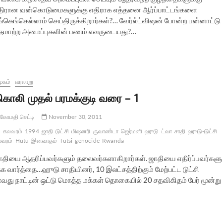
திரான வன்கொடுமைகளுக்கு எதிராக எத்தனை ஆர்ப்பாட்டங்களை
ங்கெங்கெல்லாம் செய்திருக்கிறார்கள்?… வேர்ல்ட்விஷன் போன்ற பன்னாட்டு
தமாற்ற அமைப்புகளின் பணம் எவருடையது?…
ூகம்
வரலாறு
ிகாலி முதல் பரமக்குடி வரை – 1
கோமதி செட்டி
November 30, 2011
கலவரம்
1994
ஜாதி
டுட்சி
மிஷனரி
ருவாண்டா
ஜெர்மனி
ஹுடு
ட்வா
சாதி
ஹுடு-டுட்சி
வரம்
Hutu
இனவாதம்
Tutsi
genocide
Rwanda
ாதியை ஆதரிப்பவர்களும் தலைவர்களாகிறார்கள். ஜாதியை எதிர்ப்பவர்களு
க வார்த்தை…ஹுடு சாதியினர், 10 இலட்சத்திற்கும் மேற்பட்ட டுட்சி
ு நாட்டின் ஒட்டு மொத்த மக்கள் தொகையில் 20 சதவிகிதம் பேர் மூன்று