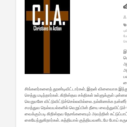
வ
பு
போ
க
இ
ப
ஆ
அ
ப
வ
சிங்களர்களைத் தூண்டிவிட்டார்கள். இதன் விளைவாக இந்து 
செத்து மடிந்தார்கள். கிறிஸ்தவ சக்திகள் உள்ளுக்குள் ப
வெறுமனே விட்டுவிட்டுச்செல்லவில்லை. நல்லிணக்க நன்னீர்
சமத்துவ நெல்வயல்களில் வெறுப்பின் தீயை வைத்துவிட்டுச் ச
வைக்கும்படி கிறிஸ்தவ தேசங்களையும் அவற்றின் கட்டுப்பா
கையேந்துகிறார்கள். கத்தியால் குத்தியவனிடமே போய் க