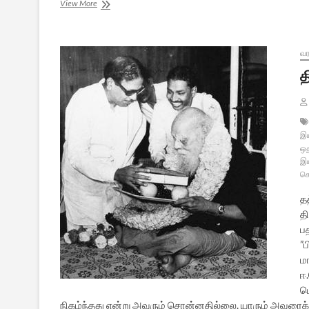
விதியே
View More
விதியே…
[நாடகம்]
–
7
வர
த
இய
ஒத
இய
க
த
த
ப
”
ம
ஈ
ப
நிகழ்ந்தது என்று அவரும் சொன்னதில்லை. யாரும் அவரைக் க