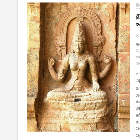
இல
த
உ
தே
சு
சூ
வந
அட
த
ம
க
அ
ச
ச
கொ
தொ