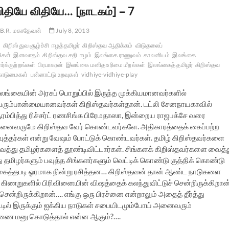
ிதியே விதியே… [நாடகம்] – 7
B.R. மகாதேவன்
July 8, 2013
கிறிஸ்துவ சூழ்ச்சி
ஈழத்தமிழர்
கிறிஸ்தவ ஆதிக்கம்
விடுதலைப்
லிகள்
இனவாதம்
கிறிஸ்தவ சதி
ஈழம்
இலங்கை ராணுவம்
காலனியம்
இலங்கை
ர்க்குற்றங்கள்
பிரபாகரன்
இலங்கை மனித உரிமை மீறல்கள்
இலங்கைத் தமிழர்
கிறிஸ்தவ
ொடுமைகள்
பன்னாட்டு உறவுகள்
vidhiye-vidhiye-play
லங்கையின் அரசுப் பொறுப்பில் இருந்த முக்கியமானவர்களில்
ெரும்பான்மையானவர்கள் கிறிஸ்தவர்கள்தான். டட்லி சேனநாயகாவில்
ரம்பித்து ரிச்சர்ட் ரணசிங்க பிரேமதாஸா, இன்றைய ராஜபக்சே வரை
னைவருமே கிறிஸ்தவ வேர் கொண்டவர்களே. அதிகாரத்தைக் கைப்பற்ற
வுத்தர்கள் என்று வேஷம் போட்டுக் கொண்டவர்கள். தமிழ் கிறிஸ்தவர்களை
ைத்து தமிழர்களைத் தூண்டிவிட்டார்கள். சிங்களக் கிறிஸ்தவர்களை வைத்
தமிழர்களும் பவுத்த சிங்களர்களும் வெட்டிக் கொண்டு குத்திக் கொண்டு
ுன்னகைத்தபடி ஓரமாக நின்று ரசித்தன… கிறிஸ்தவன் தான் ஆண்ட நாடுகளை
 கிணறுகளில் பிரிவினையின் விஷத்தைக் கலந்துவிட்டுச் சென்றிருக்கிறான்
ென்றிருக்கிறான்…. எங்கு ஒரு பிரச்னை என்றாலும் அதைத் தீர்த்து
ட்டில் இருக்கும் ஐக்கிய நாடுகள் சபையிடமும்போய் அனைவரும்
ருணை மனு கொடுத்தால் என்ன ஆகும்?….