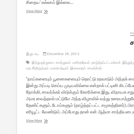
சிதைய’ எல்லாம் இல்லை…
தமிழ்த்தாய்
View More
வாழ்த்து:
தெரிந்த
பாடல்,
தெரியாத
வழ
உண்மைகள்
ச
ஜடாயு
December 18, 2013
இந்து ஒற்றுமை
சமத்துவம்
மனிதநேயம்
தாழ்த்தப்பட்டவர்கள்
இந்துத்
மத சீர்திருத்தம்
மகாராஷ்டிரம்
இனவாதம்
சாவர்க்கர்
“நாய்களையும் பூனைகளையும் தொட்டு உறவாடும் அந்தக் க
இன்று அப்படி செய்ய முடியவில்லை என்றால் பட்டினி கிடப்
நோக்கி, சாவர்க்கர் விடுக்கும் கோரிக்கை இது. விநாயக ச
அமர வைத்தால் மட்டுமே அந்த விழாவில் வந்து உரையாற்றுவ
தேண்ட்களும், டோம்களும் (தாழ்த்தப் பட்ட சமூகத்தினர்), ப
எரியூட்ட வேண்டும். அப்போது தான் என் ஆத்மா சாந்தியடைய
சமுதாய
View More
சமத்துவப்
போராளியாக