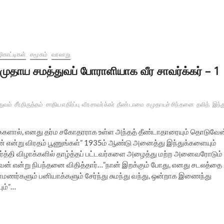
ிகாட்டிகள்
சமூகம்
வரலாறு
முதாய சமத்துவப் போராளியாக வீர சாவர்க்கர் – 1
துவம்
சீர்திருத்தம்
சாதிய எதிர்ப்பு
வீர சாவர்க்கர்
தீண்டாமை
சமுதாயச் சிந்தனை
தலித்
இந்த
ைகளால், எனது தர்ம சகோதரராக உள்ள அந்தத் தீண்டாதாரையும் தொடுவேன
பேன் என்று விரதம் பூணுங்கள்” 1935ம் ஆண்டு அனைத்து இந்துக்களையும்
துர்த்தி விழாக்களில் தாழ்த்தப் பட்டவர்களை அழைத்து மற்ற அனைவரோடும்
ேன் என்று நிபந்தனை விதித்தார்…”நான் இறக்கும் போது, எனது சடலத்தை
ிராமணர்களும் பனியாக்களும் சேர்ந்து சுமந்து வந்து, ஒன்றாக இணைந்து
ும்”…