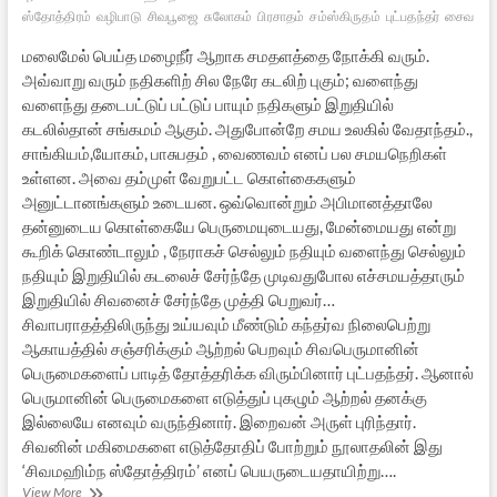
ஸ்தோத்திரம்
வழிபாடு
சிவபூஜை
சுலோகம்
பிரசாதம்
சம்ஸ்கிருதம்
புட்பதந்தர்
சைவசித்த
மலைமேல் பெய்த மழைநீர் ஆறாக சமதளத்தை நோக்கி வரும்.
அவ்வாறு வரும் நதிகளிற் சில நேரே கடலிற் புகும்; வளைந்து
வளைந்து தடைபட்டுப் பட்டுப் பாயும் நதிகளும் இறுதியில்
கடலில்தான் சங்கமம் ஆகும். அதுபோன்றே சமய உலகில் வேதாந்தம்.,
சாங்கியம்,யோகம், பாசுபதம் , வைணவம் எனப் பல சமயநெறிகள்
உள்ளன. அவை தம்முள் வேறுபட்ட கொள்கைகளும்
அனுட்டானங்களும் உடையன. ஒவ்வொன்றும் அபிமானத்தாலே
தன்னுடைய கொள்கையே பெருமையுடையது, மேன்மையது என்று
கூறிக் கொண்டாலும் , நேராகச் செல்லும் நதியும் வளைந்து செல்லும்
நதியும் இறுதியில் கடலைச் சேர்ந்தே முடிவதுபோல எச்சமயத்தாரும்
இறுதியில் சிவனைச் சேர்ந்தே முத்தி பெறுவர்…
சிவாபராதத்திலிருந்து உய்யவும் மீண்டும் கந்தர்வ நிலைபெற்று
ஆகாயத்தில் சஞ்சரிக்கும் ஆற்றல் பெறவும் சிவபெருமானின்
பெருமைகளைப் பாடித் தோத்தரிக்க விரும்பினார் புட்பதந்தர். ஆனால்
பெருமானின் பெருமைகளை எடுத்துப் புகழும் ஆற்றல் தனக்கு
இல்லையே எனவும் வருந்தினார். இறைவன் அருள் புரிந்தார்.
சிவனின் மகிமைகளை எடுத்தோதிப் போற்றும் நூலாதலின் இது
‘சிவமஹிம்ந ஸ்தோத்திரம்’ எனப் பெயருடையதாயிற்று….
நின்மாலியம்
View More