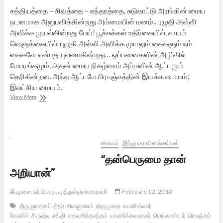
சத்தியத்தை – சிவத்தை – சுந்தரத்தை, சுடுகாட்டு அரங்கின் மைய
நடனமாக அனுபவிக்கின்றது அம்மையின் மனம்.. புழுதி அள்ளி
அவிக்க முயல்கின்றது பேய்! பூச்சுக்கள் உதிர்கையில், சாயம்
வெளுக்கையில், புழுதி அள்ளி அவிக்க முயலும் கைகளும் நம்
கைகளே என்பது புலனாகின்றது… ஒப்பனைகளின் அழிவில்
பேயரங்கமும், அதன் மைய நிகழ்வாம் அப்பனின் ஆட்டமும்
தெரிகின்றன. அந்த ஆட்டமே பிரபஞ்சத்தின் இயக்க மையம்;
இலட்சிய மையம்.
பக்திச்
View More
சிறகால்
வசப்பட்ட
ஞானவானம்:
காரைக்காலம்மையார்
சைவம்
இந்து மத விளக்கங்கள்
“தன்பெருமை தான்
அறியான்”
முனைவர் கோ.ந. முத்துக்குமாரசுவாமி
February 12, 2010
திருஞானசம்பந்தர்
சிவஞானம்
திருமுறை
கபாலீஸ்வரர்
கோவில்
சிருஷ்டி
சக்தி
சைவசித்தாந்தம்
மாணிக்கவாசகர்
மெய்கண்டார்
பிரபஞ்சம்
மா