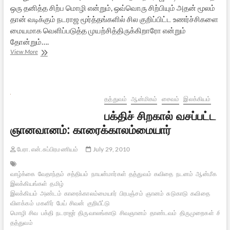
ஒரு தனித்த சிற்ப மொழி என்றும், ஒவ்வொரு சிற்பியும் அதன் மூலம்
தான் வடிக்கும் நடராஜ மூர்த்தங்களில் சில குறிப்பிட்ட உணர்ச்சிகளை
மையமாக வெளிப்படுத்த முயற்சித்திருக்கிறாரோ என்றும்
தோன்றும்….
அம்பலவாணரும்
View More
அமெரிக்க
ஆப்பிள்களும்
தத்துவம்
ஆன்மிகம்
சைவம்
இலக்கியம்
பக்திச் சிறகால் வசப்பட்ட
ஞானவானம்: காரைக்காலம்மையார்
பேரா. என்.சுப்பிரமணியம்
July 29, 2010
வாழ்க்கை
வேதாந்தம்
சத்தியம்
நாயன்மார்கள்
தத்துவம்
கவிதை
நடனம்
ஆன்மீக
இலக்கியங்கள்
தமிழ்
இலக்கியம்
அண்டம்
காரைக்காலம்மையார்
பிரபஞ்சம்
ஞானம்
சுடுகாடு
கவிதை
விளக்கம்
மகளிர்
பேய்
சிவன்
குறியீட்டு
மொழி
சிவ
பக்தி
நடராஜர்
திருவாலங்காடு
சிவஞானம்
தாண்டவம்
திருமுறைகள்
சிவ
தத்துவம்