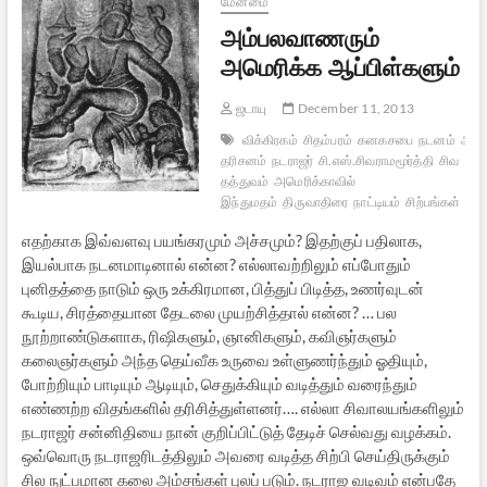
மேன்மை
அம்பலவாணரும்
அமெரிக்க ஆப்பிள்களும்
ஜடாயு
December 11, 2013
விக்கிரகம்
சிதம்பரம்
கனகசபை
நடனம்
ஆருத
தரிசனம்
நடராஜர்
சி.எஸ்.சிவராமமூர்த்தி
சிவ
தத்துவம்
அமெரிக்காவில்
இந்துமதம்
திருவாதிரை
நாட்டியம்
சிற்பங்கள்
சிற
எதற்காக இவ்வளவு பயங்கரமும் அச்சமும்? இதற்குப் பதிலாக,
இயல்பாக நடனமாடினால் என்ன? எல்லாவற்றிலும் எப்போதும்
புனிதத்தை நாடும் ஒரு உக்கிரமான, பித்துப் பிடித்த, உணர்வுடன்
கூடிய, சிரத்தையான தேடலை முயற்சித்தால் என்ன? … பல
நூற்றாண்டுகளாக, ரிஷிகளும், ஞானிகளும், கவிஞர்களும்
கலைஞர்களும் அந்த தெய்வீக உருவை உள்ளுணர்ந்தும் ஓதியும்,
போற்றியும் பாடியும் ஆடியும், செதுக்கியும் வடித்தும் வரைந்தும்
எண்ணற்ற விதங்களில் தரிசித்துள்ளனர்…. எல்லா சிவாலயங்களிலும்
நடராஜர் சன்னிதியை நான் குறிப்பிட்டுத் தேடிச் செல்வது வழக்கம்.
ஒவ்வொரு நடராஜரிடத்திலும் அவரை வடித்த சிற்பி செய்திருக்கும்
சில நுட்பமான கலை அம்சங்கள் புலப் படும். நடராஜ வடிவம் என்பதே