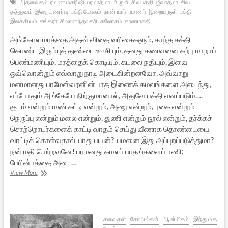
அத்வைதம்
ரமண மகரிஷி
பரமாத்மா
அருள்
சிவபக்தி
ஜீவாத்மா
சிவ
தத்துவம்
இறையுணர்வு
பக்தியோகம்
நான் யார்
ரமணர்
இறையருள்
பக்தி
இலக்கியம்
சங்கரர்
சிவானந்தலகரி
சுலோகம்
சரணாகதி
அங்கோல மரத்தை அதன் விதை வரிசைகளும், காந்த சக்தி
கொண்ட இரும்புத் துண்டை ஊசியும், தனது கணவனை கற்பு மாறாப்
பெண்மணியும், மரத்தைக் கொடியும், கடலை நதியும், இவை
ஒவ்வொன்றும் எவ்வாறு நாடி அடைகின்றனவோ, அவ்வாறு
மனமானது பரமேஸ்வரனின் பாத இணைக் கமலங்களை அடைந்து,
எப்போதும் அங்கேயே நிற்குமானால், அதுவே பக்தி எனப்படும்….
குடம் என்றும் மண் கட்டி என்றும், அணு என்றும், புகை என்றும்
நெருப்பு என்றும் மலை என்றும், துணி என்றும் நூல் என்றும், தர்க்கச்
சொற்றொடர்களைக் காட்டி வாதம் செய்து வீணாக தொண்டையை
வரட்டிக் கொள்வதால் யாது பயன்? யமனை இது அப்புறப்படுத்துமா?
நன் மதி பெற்றவனே! பரமனது கமலப் பாதங்களைப் பணி;
பேரின்பத்தை அடை…
ரமணரின்
View More
சிவானந்தலஹரீ
சாரம்
–
1
கலைகள்
கோயில்கள்
ஆன்மிகம்
இந்து மத