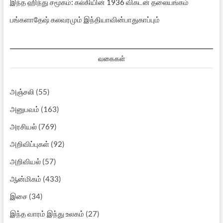
இந்த ஹிந்து சமூகம்: கல்கியின் 1936 விகடன் தலையங்கம்
பங்களாதேஷ் கலவரமும் இந்தியாவின்பாதுகாப்பும்
வகைகள்
அஞ்சலி
(55)
அனுபவம்
(163)
அரசியல்
(769)
அறிவிப்புகள்
(92)
அறிவியல்
(57)
ஆன்மிகம்
(433)
இசை
(34)
இந்த வாரம் இந்து உலகம்
(27)