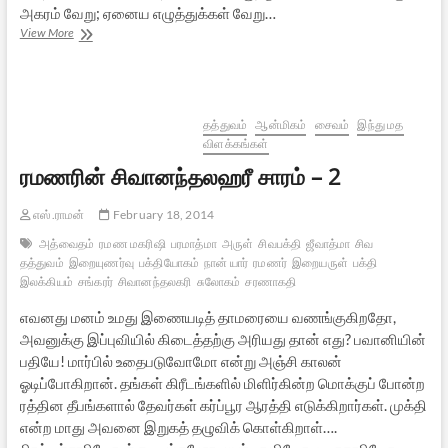
அகரம் வேறு; ஏனைய எழுத்துக்கள் வேறு…
சைவசித்தாந்தத்துக்கு
View More
வித்து
தத்துவம்
ஆன்மிகம்
சைவம்
இந்து மத
விளக்கங்கள்
ரமணரின் சிவானந்தலஹரீ சாரம் – 2
எஸ்.ராமன்
February 18, 2014
அத்வைதம்
ரமண மகரிஷி
பரமாத்மா
அருள்
சிவபக்தி
ஜீவாத்மா
சிவ
தத்துவம்
இறையுணர்வு
பக்தியோகம்
நான் யார்
ரமணர்
இறையருள்
பக்தி
இலக்கியம்
சங்கரர்
சிவானந்தலகரி
சுலோகம்
சரணாகதி
எவனது மனம் உமது இணையடித் தாமரையை வணங்குகிறதோ,
அவனுக்கு இப்புவியில் கிடைத்தற்கு அரியது தான் எது? பவானியின்
பதியே! மார்பில் உதைபடுவோமோ என்று அஞ்சி காலன்
ஓடிப்போகிறான். தங்கள் கிரீடங்களில் மிளிர்கின்ற மொக்குப் போன்ற
ரத்தின தீபங்களால் தேவர்கள் கர்ப்பூர ஆரத்தி எடுக்கிறார்கள். முக்தி
என்ற மாது அவனை இறுகத் தழுவிக் கொள்கிறாள்….