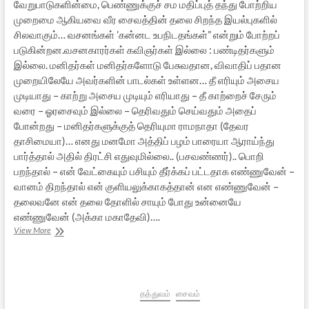
வேறுபாடுகளின்மை, பெண்ணுக்குச் சம மதிப்புத் தந்து போற்றிய
முறைமை ஆகியவை வீர சைவத்தின் தலை சிறந்த இயல்புகளில்
சிலவாகும்… வசனங்கள் ’கன்னட உபநிடதங்கள்” என்றும் போற்றப்
படுகின்றன.வசனகாரர்கள் கவிஞர்கள் இல்லை : பண்டிதர்களும்
இல்லை. மனிதர்கள் மனிதர்களோடு பேசுவதான, விவாதிப் பதான
முறையிலேயே அவர்களின் பாடல்கள் உள்ளன… தீ எரியும் அசைய
முடியாது – காற்று அசைய முடியும் எரியாது – தீ காற்றைச் சேரும்
வரை – ஓரசைவும் இல்லை – தெரிவதும் செய்வதும் அதைப்
போன்றது – மனிதர்களுக்குத் தெரியுமா ராமநாதா (தேவர
தாசிமையா)… எனது மனமோ அத்திப் பழம் பாரையா ஆராய்ந்து
பார்த்தால் அதில் திரட்சி எதுவுமில்லை.. (பசவண்ணர்).. பொறி
பறந்தால் – என் வேட்கையும் பசியும் தீர்க்கப் பட்டதாக எண்ணுவேன் –
வானம் திறந்தால் என் குளியலுக்காகத்தான் என எண்ணுவேன் –
தலைவனே என் தலை தோளில் சாயும் போது உன்னையே
எண்ணுவேன் (அக்கா மகாதேவி)….
சிவனைப்
View More
பேசியவர்களும்
சிவனோடு
பேசியவர்களும்
தத்துவம்
சைவம்