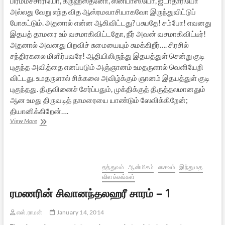
பிரம்மச்சாரியோ, க்ருஹஸ்தனோ, ஸன்யாஸியோ, ஜடாதாரியோ
அல்லது வேறு எந்த வித ஆஸ்ரமவாசியாகவோ இருந்துவிட்டுப்
போகட்டும். அதனால் என்ன ஆகிவிட்டது? பசுபதே! சம்போ! எவனது
இதயத் தாமரை உம் வசமாகிவிட்டதோ, நீர் அவன் வசமாகிவிட்டீர்!
அதனால் அவனது பிறவிச் சுமையையும் சுமக்கிறீர்…. சிரசில்
சந்திரகலை மிளிர்பவரே! ஆதியிலிருந்து இதயத்துள் சென்று குடி
புகுந்த அவித்தை எனப்படும் அஞ்ஞானம் உமதருளால் வெளியேறி
விட்டது. உமதருளால் சிக்கலை அவிழ்க்கும் ஞானம் இதயத்துள் குடி
புகுந்தது. திருவினைச் சேர்ப்பதும், முக்திக்குத் திருத்தலமானதும்
ஆன உமது திருவடித் தாமரையை யாண்டும் ஸேவிக்கிறேன்;
தியானிக்கிறேன்….
ரமணரின்
View More
சிவானந்தலஹரீ
சாரம்
–
2
தத்துவம்
ஆன்மிகம்
சைவம்
இந்து மத
விளக்கங்கள்
ரமணரின் சிவானந்தலஹரீ சாரம் – 1
எஸ்.ராமன்
January 14, 2014