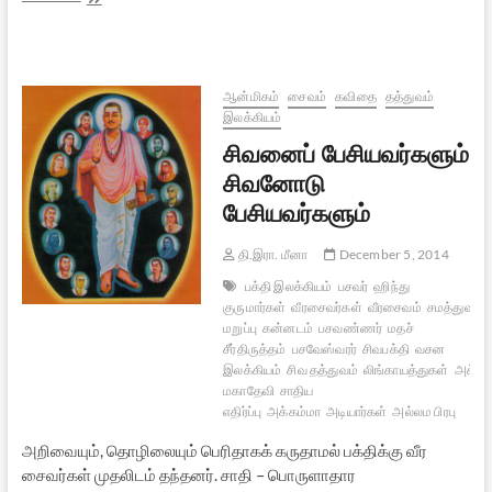
தந்த
தெய்வப்
பாடல்
–
சிவ
ஆன்மிகம்
சைவம்
கவிதை
தத்துவம்
மஹிம்ந
இலக்கியம்
ஸ்தோத்திரம்
சிவனைப் பேசியவர்களும்
சிவனோடு
பேசியவர்களும்
தி.இரா. மீனா
December 5, 2014
பக்தி இலக்கியம்
பசவர்
ஹிந்து
குருமார்கள்
வீரசைவர்கள்
வீரசைவம்
சமத்துவம்
மறுப்பு
கன்னடம்
பசவண்ணர்
மதச்
சீர்திருத்தம்
பசவேஸ்வரர்
சிவபக்தி
வசன
இலக்கியம்
சிவ தத்துவம்
லிங்காயத்துகள்
அக்கா
மகாதேவி
சாதிய
எதிர்ப்பு
அக்கம்மா
அடியார்கள்
அல்லம பிரபு
அறிவையும், தொழிலையும் பெரிதாகக் கருதாமல் பக்திக்கு வீர
சைவர்கள் முதலிடம் தந்தனர். சாதி – பொருளாதார