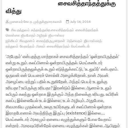
சைவசித்தாந்தத்துக்கு
வித்து
முனைவர் கோ.ந. முத்துக்குமாரசுவாமி
July 16, 2014
சிவ தத்துவம்
சுத்தாத்துவித சைவசித்தாந்தம்
சைவசித்தாந்தக்
கொள்கை
ஜீவபோதம் அழிதல்
ஜீவ-ஈஸ்வர
ஐக்கியம்
சிவஞானம்
சைவத்திருமுறைகள்
அத்வைதம்
ஜீவ-ஈஸ்வரத்
தத்துவம்
வேதாந்தம்
அகரம்
சைவசித்தாந்தம்
மெய்கண்டார்
‘அபேதம்’ என்பதற்கு மாற்றாகச் சைவசித்தாந்தம் ‘ஒன்றாயிருத்தல்’
என்று கூறும். கலப்பினால் ஒன்றாயிருத்தல். மெய்கண்டார்
ஒன்றாயிருத்தலுக்குக் கூறும் எடுத்துக்காட்டு, ‘உடலுயிர்’ என்பதாம்.
ஒருவன் என் பெயரைச் சொல்லி அழைக்கிறான். நான் அவன்
அழைப்பை ஏற்றுப் பதில் கூறுகிறேன். அந்தப் பெயர் உடலுக்கு
உரியதா? உயிருக்கு உரியதா? இரண்டும் இல்லை. ஆனால் உடலும்
உயிரும் கலந்து ஒன்றாக இருக்கும் அந்த நிலைக்கு உரியது. உயிரின்
கலப்பு இல்லையேல் உடல் இல்லை; உடல் அழியும். அதுபோல,
சிவமாகிய முதல்வன், உலகு உயிர்களுடன் கலப்பினால் ஒன்றாக
இராதபோனால் அவற்றிற்கு இருப்பு (existence) இல்லை….
மெய்கண்டார் அகரமும் ஏனைய எழுத்துக்களும் போல வேறாய்
என்றார். அகரவுயிரின்றேல் ஏனைய எழுத்துக்கள் இல்லை. ஆயினும்