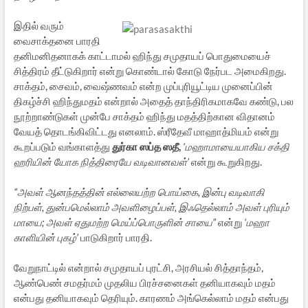
இதில் வரும்
வைசாக்தனை பாரதி
தனிமனிதனாகக் காட்டாமல் ஹிந்து சமுதாயப் பொதுமையைச்
சித்திரம் தீட்டுகிறார் என்று கொண்டால் கோடு நேர்பட அமைகிறது.
சாக்தம், சைவம், வைஷ்ணவம் என்ற முப்புரியூட்டிய முனைப்பின்
திகழ்ச்சி ஹிந்துமதம் என்றால் அதைத் தாந்திரிகமாகவே கண்டு, பல
நூற்றாண்டுகள் முன்பே சாக்தம் ஹிந்து மதத்திற்கான விதானம்
வேயத் தொடங்கிவிட்டது எனலாம். ஸ்ரீதேவீ மாஹாத்மியம் என்று
கூறப்படும் வங்காளத்து
துர்கா ஸப்த ஸதீ,
‘மஹாமாயையாகிய சக்தி
ஹரியின் யோக நித்திரையே வடிவானவள்’
என்று கூறுகிறது.
“அவள் ஆனந்தத்தின் எல்லையற்ற பொய்கை, இன்பு வடிவாகி
நிற்பள், துன்பமெல்லாம் அவளிழைப்பள், இஃதெல்லாம் அவள் புரியும்
மாயை; அவள் ஏதுமற்ற மெய்ப்பொருளின் சாயை”
என்று
‘மஹா
காளியின் புகழ்’
பாடுகிறார் பாரதி.
வேறுநாட்டில் என்றால் சமுதாயப் புரட்சி, அரசியல் சித்தாந்தம்,
ஆண்பெண் சமதர்மம் முதலிய பிரச்சனைகள் தனியாகவும் மதம்
என்பது தனியாகவும் தெரியும். காரணம் அங்கெல்லாம் மதம் என்பது