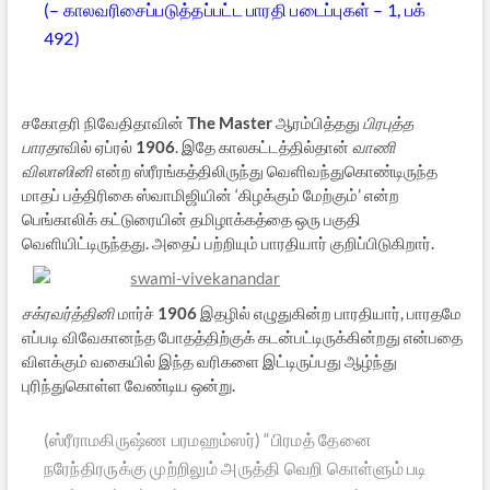
(– காலவரிசைப்படுத்தப்பட்ட பாரதி படைப்புகள் – 1, பக்
492)
சகோதரி நிவேதிதாவின்
The Master
ஆரம்பித்தது
பிரபுத்த
பாரதா
வில் ஏப்ரல்
1906
. இதே காலகட்டத்தில்தான்
வாணி
விலாஸினி
என்ற ஸ்ரீரங்கத்திலிருந்து வெளிவந்துகொண்டிருந்த
மாதப் பத்திரிகை ஸ்வாமிஜியின் ‘கிழக்கும் மேற்கும்’ என்ற
பெங்காலிக் கட்டுரையின் தமிழாக்கத்தை ஒரு பகுதி
வெளியிட்டிருந்தது. அதைப் பற்றியும் பாரதியார் குறிப்பிடுகிறார்.
சக்ரவர்த்தினி
மார்ச்
1906
இதழில் எழுதுகின்ற பாரதியார், பாரதமே
எப்படி விவேகானந்த போதத்திற்குக் கடன்பட்டிருக்கின்றது என்பதை
விளக்கும் வகையில் இந்த வரிகளை இட்டிருப்பது ஆழ்ந்து
புரிந்துகொள்ள வேண்டிய ஒன்று.
(ஸ்ரீராமகிருஷ்ண பரமஹம்ஸர்) “பிரமத் தேனை
நரேந்திரருக்கு முற்றிலும் அருத்தி வெறி கொள்ளும் படி