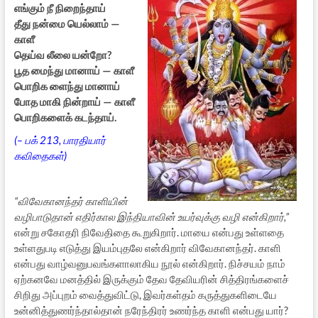
எங்கும் நீ நிறைந்தாய்
தீது நன்மை யெல்லாம் —
காளீ
தெய்வ லீலை யன்றோ?
பூத மைந்து மானாய் — காளீ
பொறிக ளைந்து மானாய்
போத மாகி நின்றாய் — காளீ
பொறிகளைக் கடந்தாய்.
(– பக் 213, பாரதியார்
கவிதைகள்)
“விவேகானந்தர் காளியின்
வழிபாடுதான் எதிர்கால இந்தியாவின் உயர்வுக்கு வழி என்கிறார்,”
என்று சகோதரி நிவேதிதை கூறுகிறார். மாயை என்பது உள்ளதை
உள்ளதுபடி எடுத்து இயம்புதலே என்கிறார் விவேகானந்தர். காளி
என்பது வாழ்வனுபவங்களாலாகிய நூல் என்கிறார். நிச்சயம் நாம்
ஏற்கனவே மனத்தில் இருக்கும் தேவ தேவியரின் சித்திரங்களைச்
சிறிது அப்புறம் வைத்துவிட்டு, இவர்கள்தம் கருத்துகளிடையே
உன்னித்துணர்ந்தால்தான் நரேந்திரர் உணர்ந்த காளி என்பது யார்?