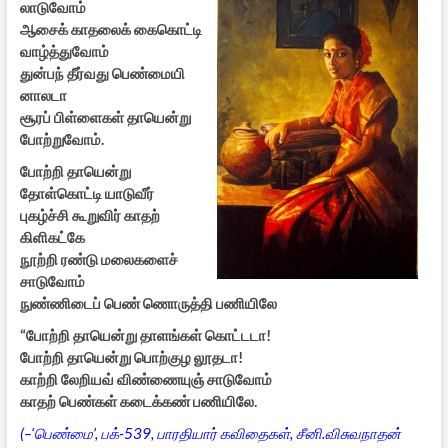
லாடுவோம்
ஆசைக் காதலைக் கைகொட்டி
வாழ்த்துவோம்
துன்பந் தீர்வது பெண்மையி
னாலடா
சூரப் பிள்ளைகள் தாயென்று
போற்றுவோம்.
போற்றி தாயென்று
தோள்கொட்டி யாடுவீர்
புகழ்ச்சி கூறுவிர் காதற்
கிளிகட்கே
நூற்றி ரண்டு மலைகளைச்
சாடுவோம்
நுண்ணிடைப் பெண் ணொருத்தி பணியிலே
“போற்றி தாயென்று தாளங்கள் கொட்டடா!
போற்றி தாயென்று பொற்குழ லூதடா!
காற்றி லேறியவ் விண்ணையுஞ் சாடுவோம்
காதற் பெண்கள் கடைக்கண் பணியிலே.
(–‘பெண்மை’, பக்-539, பாரதியார் கவிதைகள், சீனி.விசுவநாதன்