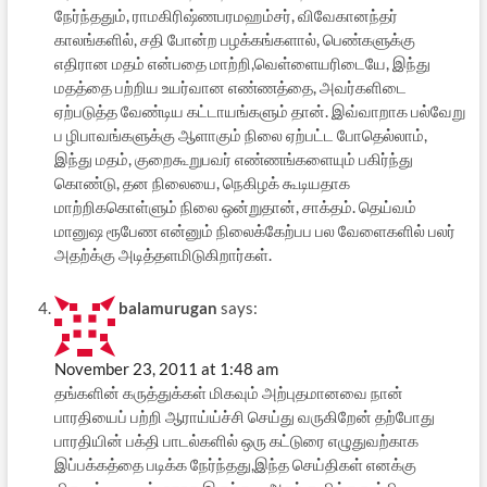
நேர்ந்ததும், ராமகிரிஷ்ணபரமஹம்சர், விவேகானந்தர்
காலங்களில், சதி போன்ற பழக்கங்களால், பெண்களுக்கு
எதிரான மதம் என்பதை மாற்றி,வெள்ளையரிடையே, இந்து
மதத்தை பற்றிய உயர்வான எண்ணத்தை, அவர்களிடை
ஏற்படுத்த வேண்டிய கட்டாயங்களும் தான். இவ்வாறாக பல்வேறு
ப ழிபாவங்களுக்கு ஆளாகும் நிலை ஏற்பட்ட போதெல்லாம்,
இந்து மதம், குறைகூறுபவர் எண்ணங்களையும் பகிர்ந்து
கொண்டு, தன நிலையை, நெகிழக் கூடியதாக
மாற்றிககொள்ளும் நிலை ஒன்றுதான், சாக்தம். தெய்வம்
மானுஷ ரூபேண என்னும் நிலைக்கேற்பப பல வேளைகளில் பலர்
அதற்க்கு அடித்தளமிடுகிறார்கள்.
balamurugan
says:
November 23, 2011 at 1:48 am
தங்களின் கருத்துக்கள் மிகவும் அற்புதமானவை நான்
பாரதியைப் பற்றி ஆராய்ய்ச்சி செய்து வருகிறேன் தற்போது
பாரதியின் பக்தி பாடல்களில் ஒரு கட்டுரை எழுதுவற்காக
இப்பக்கத்தை படிக்க நேர்ந்தது,இந்த செய்திகள் எனக்கு