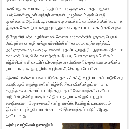
எனவேதான் வாமாசார நெறியின் படி ஒருவன் சாக்த சாதனை
மேற்கொள்ளுமுன் அந்தச் சாதகன் முழுக்கவும் தன் பொறி
புலன்களை அடக்கி, பூரணமான புலனடக்கம் வாய்க்கப் பெற்றவனாக
இருக்க வேண்டும் என்று மூல நூல்கள் கடுமையாக எச்சரிக்கின்றன.
ஜிதேந்திரியத்வம் இல்லாமல் கௌல மார்க்கத்தில் புகுவது பெருங்
கேட்டிற்கான வழி என்று எச்சரிக்கின்றன
பரமானந்த தந்த்ரம்,
த்ரிபுரார்ணவம், பாவ சூடாமணி
முதலிய தாந்திரிக நூல்கள். ஆனால்
கால கதியில், விவேகானந்தர் கூறியபடி பௌத்த மதம் பெரிதும்
வீழ்ச்சியுற்ற நிலையில் விளைந்த பல கேடுகளில் ஒன்றாக புலனின்ப
நாட்டமாக, பல தாந்திரிக வழிகள் சீர்கெட்டுப் போயின.
ஆனால் உண்மையான உயிர்க்காதலைச் சக்தி வழிபாடாகப் பாடுகின்ற
பாரதி பழம் கருத்துகளின் வீழ்ச்சி நிலையினின்றும் சாரமான
கருத்துகளைக் காப்பாற்றித் தருவது விவேகானந்தரின் சீரிய
வழியில் நின்றேயாகும். சக்தியைத் தாய் என்று போற்றும்
தக்ஷிணாசாரம், துணைவி என்று கண்டு போற்றும் வாமாசாரம்
இரண்டையும் ஒரே பாடலில் பாரதி இணைத்துப் பாடும் அழகு
தனியானது.
அன்பு வாழ்கென் றமைதியி