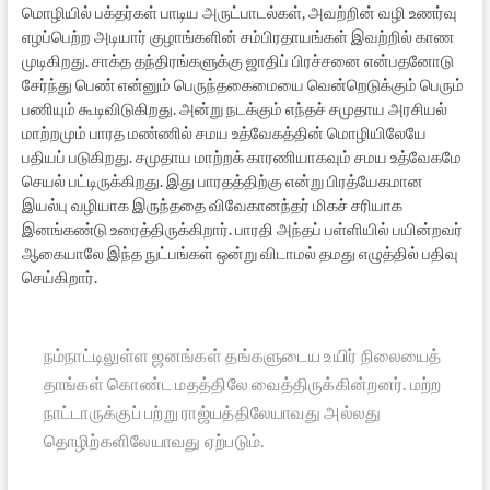
மொழியில் பக்தர்கள் பாடிய அருட்பாடல்கள், அவற்றின் வழி உணர்வு
எழப்பெற்ற அடியார் குழாங்களின் சம்பிரதாயங்கள் இவற்றில் காண
முடிகிறது. சாக்த தந்திரங்களுக்கு ஜாதிப் பிரச்சனை என்பதனோடு
சேர்ந்து பெண் என்னும் பெருந்தகைமையை வென்றெடுக்கும் பெரும்
பணியும் கூடிவிடுகிறது. அன்று நடக்கும் எந்தச் சமுதாய அரசியல்
மாற்றமும் பாரத மண்ணில் சமய உத்வேகத்தின் மொழியிலேயே
பதியப் படுகிறது. சமுதாய மாற்றக் காரணியாகவும் சமய உத்வேகமே
செயல் பட்டிருக்கிறது. இது பாரதத்திற்கு என்று பிரத்யேகமான
இயல்பு வழியாக இருந்ததை விவேகானந்தர் மிகச் சரியாக
இனங்கண்டு உரைத்திருக்கிறார். பாரதி அந்தப் பள்ளியில் பயின்றவர்
ஆகையாலே இந்த நுட்பங்கள் ஒன்று விடாமல் தமது எழுத்தில் பதிவு
செய்கிறார்.
நம்நாட்டிலுள்ள ஜனங்கள் தங்களுடைய உயிர் நிலையைத்
தாங்கள் கொண்ட மதத்திலே வைத்திருக்கின்றனர். மற்ற
நாட்டாருக்குப் பற்று ராஜ்யத்திலேயாவது அல்லது
தொழிற்களிலேயாவது ஏற்படும்.