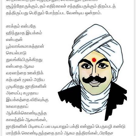
சூழ்ந்தோருக்கும், தம் எதிர்காலச் சந்ததியருக்கும் திறம்படத்
தந்திருப்பது பெரிதும் போற்றப்பட வேண்டிய ஒன்றாம்.
சாக்தம் என்பதே
ஹிந்துமத இயக்கம்
என்பதன்
பூர்வாங்கமாகத்தான்
செயல்பாடு
துவங்கியிருக்கிறது
என்பதை ஆகம
வரலாற்றை ஊன்றிக்
கற்பதன் மூலம் அறிய
முடிகிறது. ஜாதிகளின்
அமைப்பு சமுதாய
இயக்கத்தை விரிவுக்கு
உகவாததாய்
ஆக்கிக்கொண்டிருந்த
காலத்தில் ஆகமங்கள்,
ஜாதிகளின் பிடியைப் பல படியாலும் பக்தி என்னும் பெருவழி கண்டு
மாற்றிக் கொண்டிருந்ததை நாம் ஆகம தந்திரங்கள், பிரதேச