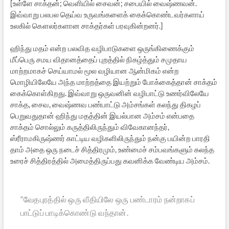
[உள்ளே சாக்தன்; வெளியில் சைவன்; சபையில் வைஷ்ணவன்.
இவ்வாறு பலபல தெய்வ உருவங்களைக் கைக்கொண்டவர்களாய்
உலகில் கௌலர்களான சாக்தர்கள் பரவுகின்றனர்.]
ஹிந்து மதம் என்ற பலவித வழிபாடுகளை ஒருங்கிணைக்கும்
மீப்பெரு சமய விதானத்தைப் புறத்தில் நிகழ்த்தும் சமுதாய
மாற்றமாகச் செய்யாமல் மூல வழியான ஆன்மிகம் என்ற
மொழியிலேயே அந்த மாற்றத்தை இயற்றும் போக்கைத்தான் சாக்தம்
கைக்கொள்கிறது. இவ்வாறு ஒருவனின் வழிபாட்டு உணர்விலேயே
சாக்த, சைவ, வைஷ்ணவ பண்பாட்டு அம்சங்கள் கலந்து திகழப்
பெறுவதுதான் ஹிந்து மதத்தின் இயல்பான அம்சம் என்பதை
சாக்தம் சொல்லும் கருத்திலிருந்தும் விவேகானந்தர்,
ஸ்ரீராமகிருஷ்ணர் காட்டிய வழிகளிலிருந்தும் நன்கு பயின்ற பாரதி
தாம் அதை ஒரு நடைச் சித்திரமும், உண்மைச் சம்பவங்களும் கலந்த
உரைச் சித்திரத்தில் அமைத்திருப்பது கவனிக்க வேண்டிய அம்சம்.
“வேதபுரத்தில் ஒரு வீதியிலே ஒரு பண்டாரம் நன்றாகப்
பாட்டுப் பாடிக்கொண்டு வந்தான்.