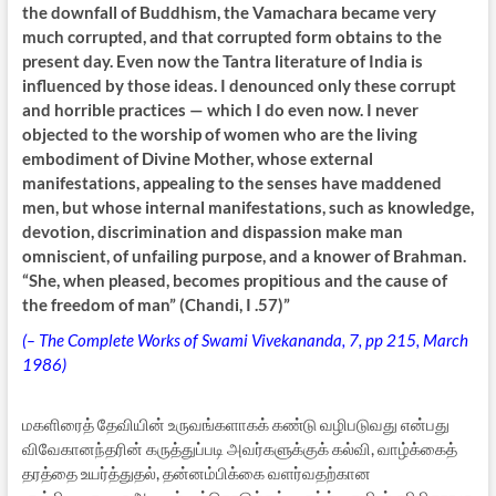
the downfall of Buddhism, the Vamachara became very
much corrupted, and that corrupted form obtains to the
present day. Even now the Tantra literature of India is
influenced by those ideas. I denounced only these corrupt
and horrible practices — which I do even now. I never
objected to the worship of women who are the living
embodiment of Divine Mother, whose external
manifestations, appealing to the senses have maddened
men, but whose internal manifestations, such as knowledge,
devotion, discrimination and dispassion make man
omniscient, of unfailing purpose, and a knower of Brahman.
“She, when pleased, becomes propitious and the cause of
the freedom of man”
(Chandi, I .57)”
(– The Complete Works of Swami Vivekananda, 7, pp 215, March
1986)
மகளிரைத் தேவியின் உருவங்களாகக் கண்டு வழிபடுவது என்பது
விவேகானந்தரின் கருத்துப்படி அவர்களுக்குக் கல்வி, வாழ்க்கைத்
தரத்தை உயர்த்துதல், தன்னம்பிக்கை வளர்வதற்கான