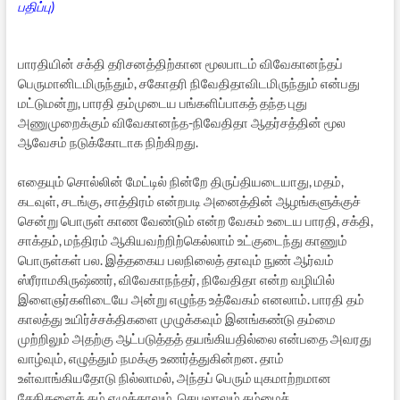
பதிப்பு)
பாரதியின் சக்தி தரிசனத்திற்கான மூலபாடம் விவேகானந்தப்
பெருமானிடமிருந்தும், சகோதரி நிவேதிதாவிடமிருந்தும் என்பது
மட்டுமன்று, பாரதி தம்முடைய பங்களிப்பாகத் தந்த புது
அணுமுறைக்கும் விவேகானந்த-நிவேதிதா ஆதர்சத்தின் மூல
ஆவேசம் நடுக்கோடாக நிற்கிறது.
எதையும் சொல்லின் மேட்டில் நின்றே திருப்தியடையாது, மதம்,
கடவுள், சடங்கு, சாத்திரம் என்றபடி அனைத்தின் ஆழங்களுக்குச்
சென்று பொருள் காண வேண்டும் என்ற வேகம் உடைய பாரதி, சக்தி,
சாக்தம், மந்திரம் ஆகியவற்றிற்கெல்லாம் உட்குடைந்து காணும்
பொருள்கள் பல. இத்தகைய பலநிலைத் தாவும் நுண் ஆர்வம்
ஸ்ரீராமகிருஷ்ணர், விவேகாநந்தர், நிவேதிதா என்ற வழியில்
இளைஞர்களிடையே அன்று எழுந்த உத்வேகம் எனலாம். பாரதி தம்
காலத்து உயிர்ச்சக்திகளை முழுக்கவும் இனங்கண்டு தம்மை
முற்றிலும் அதற்கு ஆட்படுத்தத் தயங்கியதில்லை என்பதை அவரது
வாழ்வும், எழுத்தும் நமக்கு உணர்த்துகின்றன. தாம்
உள்வாங்கியதோடு நில்லாமல், அந்தப் பெரும் யுகமாற்றமான
சேதிகளைத் தம் எழுத்தாலும், செயலாலும் தம்மைச்