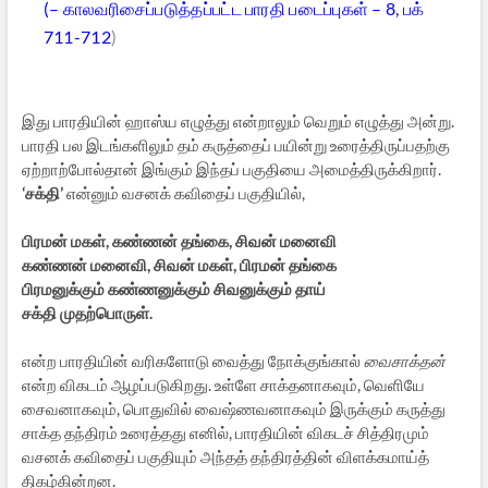
(– காலவரிசைப்படுத்தப்பட்ட பாரதி படைப்புகள் – 8, பக்
711-712
)
இது பாரதியின் ஹாஸ்ய எழுத்து என்றாலும் வெறும் எழுத்து அன்று.
பாரதி பல இடங்களிலும் தம் கருத்தைப் பயின்று உரைத்திருப்பதற்கு
ஏற்றாற்போல்தான் இங்கும் இந்தப் பகுதியை அமைத்திருக்கிறார்.
‘சக்தி’
என்னும் வசனக் கவிதைப் பகுதியில்,
பிரமன் மகள், கண்ணன் தங்கை, சிவன் மனைவி
கண்ணன் மனைவி, சிவன் மகள், பிரமன் தங்கை
பிரமனுக்கும் கண்ணனுக்கும் சிவனுக்கும் தாய்
சக்தி முதற்பொருள்.
என்ற பாரதியின் வரிகளோடு வைத்து நோக்குங்கால்
வைசாக்தன்
என்ற விகடம் ஆழப்படுகிறது. உள்ளே சாக்தனாகவும், வெளியே
சைவனாகவும், பொதுவில் வைஷ்ணவனாகவும் இருக்கும் கருத்து
சாக்த தந்திரம் உரைத்தது எனில், பாரதியின் விகடச் சித்திரமும்
வசனக் கவிதைப் பகுதியும் அந்தத் தந்திரத்தின் விளக்கமாய்த்
திகழ்கின்றன.