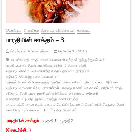
இலக்கியம்
ஆன்மிகம்
இந்து மத விளக்கங்கள்
தத்துவம்
பாரதியின் சாக்தம் – 3
ஸ்ரீரங்கம் வி மோகனரங்கன்
October 18, 2010
பெண்மொழி
சக்தி
வாணி விலாஸினி
மந்திரம்
இந்துத்துவம்
ஸ்ரீ
ராமகிருஷ்ணர்
பெண்மை
சக்ரவர்த்தினி
அன்னை
சக்தி
வழிபாடு
சைவம்
விவேகானந்த போதம்
தாய்மை
தாந்திரிக
வழிபாடு
பெண்ணுரிமை
பரமானந்த
தந்த்ரம்
பெண்
விவேகானந்தர்
தந்திரம்
பெண்ணியம்
த்ரிபுரார்ணவம்
அன்னை
வழிபாடு
வாமாசார பிரிவு
புராணங்கள்
பாவ சூடாமணி
வங்காளம்
பாரதியார்
சக்தி
தரிசனம்
தேவி
பாரத குமாரிகள்
நம்பிக்கை
இந்து மதம்
சகோதரி
நிவேதிதா
வழிபாடு
ஹாஸ்ய எழுத்து
காளி
பிரபுத்த
பாரதம்
பக்தி
வைசாக்தன்
சாக்தம்
கோயில்
தேச பக்தி
பெண்ணின் பெருமை
பெண்
கல்வி
தொடர்
வைணவம்
The Master
பெண்கள்
பாரதியின் சாக்தம்
–
பகுதி 1
|
பகுதி 2
(தொடர்ச்சி…)