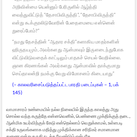
அறிவின்மை யென்னும் பேரிருளில் ஆழ்த்தி
வைத்துவிட்டுத்
“தேசாபிவிருத்தி”, “தேசாபிவிருத்தி”
என்று கூக்குரலிடுவோரின் பேதைமையை என்னென்
றுரைப்போம்?”
“நமது தேசத்தின்
“ஆதார சக்தி”
களாகிய மாதர்களின்
ஹிருதயமும், அவர்களது ஆன்மாவும் இருளடைந்துபோக
விட்டுவிடுவதைக் காட்டிலும் பாதகச் செயல் வேறில்லை.
ஞான கிரணங்கள் அவர்களது ஆன்மாவில் தாக்குமாறு
செய்தாலன்றி நமக்கு வேறு விமோசனம் கிடையாது”
(– காலவரிசைப்படுத்தப்பட்ட பாரதி படைப்புகள் – 1, பக்
145)
வாமாசாரம் உண்மையில் நல்ல நிலையில் இருந்த காலத்து அது
சொல்ல வந்த கருத்தே என்னவெனில், பெண்ணை முக்திக்குத் தடை,
ஆன்மிக உயர்விற்குக் கேடு என்றெல்லாம் வெறுக்காமல், உள்ளபடி
சக்தி உருவங்களாக மதித்து முக்திக்கான சரிநிகர் சமானமான
துணை என்று கருதி நடக்க வேண்டும் என்பதே.