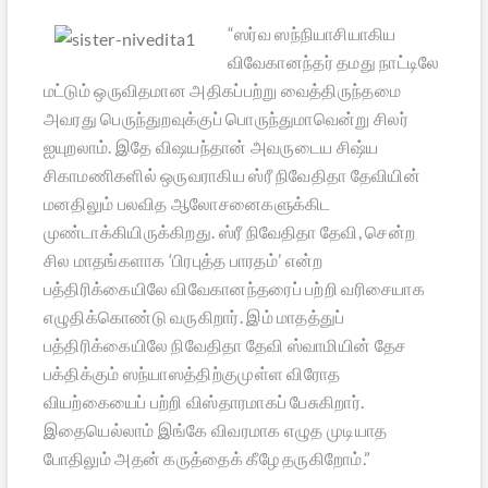
“ஸர்வ ஸந்நியாசியாகிய
விவேகானந்தர் தமது நாட்டிலே
மட்டும் ஒருவிதமான அதிகப்பற்று வைத்திருந்தமை
அவரது பெருந்துறவுக்குப் பொருந்துமாவென்று சிலர்
ஐயுறலாம். இதே விஷயந்தான் அவருடைய சிஷ்ய
சிகாமணிகளில் ஒருவராகிய ஸ்ரீ நிவேதிதா தேவியின்
மனதிலும் பலவித ஆலோசனைகளுக்கிட
முண்டாக்கியிருக்கிறது. ஸ்ரீ நிவேதிதா தேவி, சென்ற
சில மாதங்களாக ‘பிரபுத்த பாரதம்’ என்ற
பத்திரிக்கையிலே விவேகானந்தரைப் பற்றி வரிசையாக
எழுதிக்கொண்டு வருகிறார். இம் மாதத்துப்
பத்திரிக்கையிலே நிவேதிதா தேவி ஸ்வாமியின் தேச
பக்திக்கும் ஸந்யாஸத்திற்குமுள்ள விரோத
வியற்கையைப் பற்றி விஸ்தாரமாகப் பேசுகிறார்.
இதையெல்லாம் இங்கே விவரமாக எழுத முடியாத
போதிலும் அதன் கருத்தைக் கீழே தருகிறோம்.”