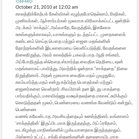
October 21, 2010 at 12:02 am
காலத்திக்கேற்பக் கேள்விகள் எழுந்தபோதெல்லாம், ரிஷிகள்,
முனிவர்கள், ஆச்சார்யர்கள் மூலமாக விரிவாக்கப்பட்டஒன்றில்
அடக்கம் ‘சாக்தம்’. அவ்வாறே, வேதத்தில், இகலோக
சுகங்களுக்காகவும், யாகங்களும் நடத்தப்பட்ட முறைகளைக்
கண்டனம் செய்த பௌத மற்றும் ஜைன மதங்களின்
தோற்றங்களின் இயலாமையை வெளிப்படுத்தி, வேதங்களை
நிலைநிறுத்த, அவர் காலத்தில் ,பகவத் பாத ஆதி சங்கரர்,
அப்போதிருந்த ஸ்ரௌத ஸ்மார்த்த வைதிக நெறியை, ஷன்
மதங்களாகப் பாவித்து, அவற்றில் ஒன்றாக “சாக்ததை” நிலை
நிறுத்தினார். அதன் மூலமாக வைதிக மதம் முழுதுமே,
காம்யார்த்த மதம் என்று கற்பித்த பௌதர்கள் மற்றும்
ஜைனர்களை வென்றார். சிவபிரான் தன இடது பாகத்தை
பார்வதிக்கும், மகாவிஷ்ணு வக்ஷச்தலத்தை மகாலட்சுமிக்கும்
கொடுத்ததன் மூலம், பெண்மையை வணங்க வேண்டும் என்றும்,
பெண்ணை
வணங் கவேன்டாத அவசியத்தையும் உணர்த்தினர். வங்காளம்
‘சாக்தத்தின்’ இருப்பிடமாக இருந்ததற்கு, அப் ப்ரதேசம்,
வடகிழக்கு மாநிலங்களில் முக்யமானதாக இருந்ததாலும்,
அஸ்ஸாம் உட்பட்ட சக்தி ஸ்தலங்களின் தலைமையிடமாக