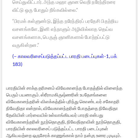
செய்துவிட்டார். அந்த மஹா ஞான வெறி நரேந்திரரை
விட்டு ஒரு போதும் நீங்கவில்லை.”
“பிரமக் கள்ளுண்டு, இந்த நரேந்திரப் பரதேசி பிதற்றிய
வசனங்களே, இனி எந்நாளும் அழிவில்லாத தெய்வ
வசனங்களாக, பெருஞ் ஞானிகளால் போற்றப்பட்டு
வருகின்றன.”
(– காலவரிசைப்படுத்தப்பட்ட பாரதி படைப்புகள்-1, பக்
183)
பாரதியின் சாக்த தரிசனம் விவேகானந்த போதத்தில் விளைந்த
பெரும் பயனாகும். ஸ்ரீராமகிருஷ்ணரின் உபதேசங்களை
விவேகானந்தரின் விளக்கத்தில் புரிந்து கொண்டவர் சகோதரி
நிவேதிதா என்றால், விவேகானந்தரின் போதத்தை நிவேதிதா
தேவியின் பார்வையில் உள்வாங்கியவர் பாரதி என்பது
விவேகானந்தரின் நூற்தொகுதி, நிவேதிதாவின் நூற்தொகுதி,
பாரதியின் காலவரிசைப் படுத்தப்பட்ட பாரதி படைப்புகள்
ஆகியவற்றை ஒருசேரக் காணுங்கால் நாம் நன்கு உணர முடியும்.