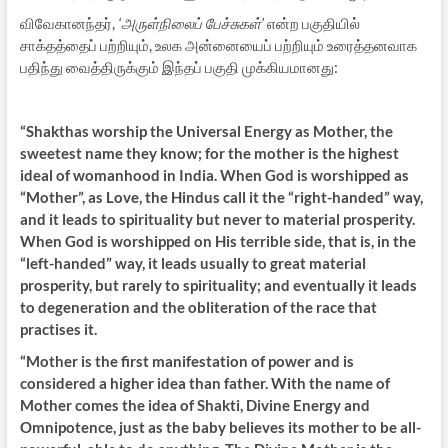
விவேகானந்தர்,
‘அருள்நிலைப் பேச்சுகள்’
என்ற பகுதியில்
சாக்தத்தைப் பற்றியும், உலக அன்னையைப் பற்றியும் உரைத்தனவாக
பதிந்து வைத்திருக்கும் இந்தப் பகுதி முக்கியமானது:
“Shakthas worship the Universal Energy as Mother, the
sweetest name they know; for the mother is the highest
ideal of womanhood in India. When God is worshipped as
“Mother”, as Love, the Hindus call it the “right-handed” way,
and it leads to spirituality but never to material prosperity.
When God is worshipped on His terrible side, that is, in the
“left-handed” way, it leads usually to great material
prosperity, but rarely to spirituality; and eventually it leads
to degeneration and the obliteration of the race that
practises it.
“Mother is the first manifestation of power and is
considered a higher idea than father. With the name of
Mother comes the idea of Shakti, Divine Energy and
Omnipotence, just as the baby believes its mother to be all-