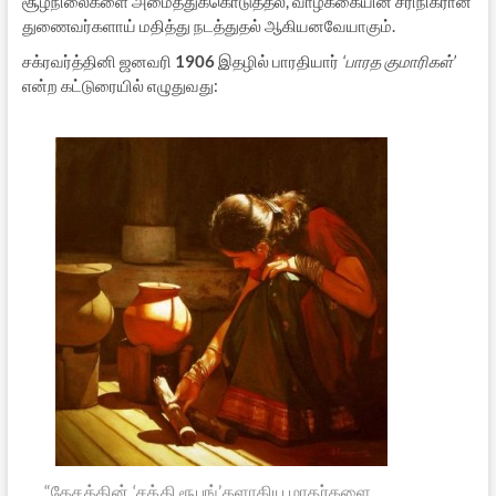
சூழ்நிலைகளை அமைத்துக்கொடுத்தல், வாழ்க்கையின் சரிநிகரான
துணைவர்களாய் மதித்து நடத்துதல் ஆகியனவேயாகும்.
சக்ரவர்த்தினி ஜனவரி
1906
இதழில் பாரதியார்
‘பாரத குமாரிகள்’
என்ற கட்டுரையில் எழுதுவது:
“தேசத்தின்
‘சக்தி ரூபங்’
களாகிய மாதர்களை