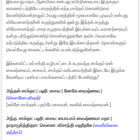
இவ்வாறு மதம், ஆன்மிகம் என்பது உயிர்நிலையாய் இருக்கும்
காரணம் பற்றியே பாரதத்தில் எந்த மாற்றம் கொண்டுவர
வேண்டுமென்றாலும் அஃது மதத்தின் மூலமாகவே முடியும் என்பது
விவேகானந்தரின் கருத்துகளில் ஒன்று. இந்தக் கருத்து
விவேகானந்தர் பாரத சமுதாயத்தின் இயல்பையும், வரலாற்றையும்
நன்கு புரிந்துகொண்டு சொன்னதுதானே தவிர அவராகவே
ஏற்படுத்திய கருத்து அன்று. இதே இயல்பைத்தான் ஆகமங்களும்
வெவ்வேறு காலகட்டங்களில் பயன்படுத்துகின்றன.
இல்லாவிட்டால் சக்தி வழிபாட்டைக் கூறவந்த சாக்தம் ஏன்
வைஷ்ணவம், சைவம், சாக்தம் என்பனவற்றின் இடையே இருக்க
வேண்டிய பரஸ்பர பாவங்களைப் பற்றிப் பேசுகிறது?
அந்தஸ் சாக்தா:| பஹி: சைவ:| லோகே வைஷ்ணவ:|
(கௌலோபநிஷத்)
[உள்ளே சாக்தன், புறம்பே சைவன், உலகில் வைஷ்ணவன்.]
அந்த: சாக்தா: பஹி; சைவ: ஸபாயாம் வைஷ்ணவா மதா:|
நாநாமூர்த்திதரா: கௌலா: விசரந்தி மஹீதலே
(காளீவிலாஸ
தந்த்ரம்)