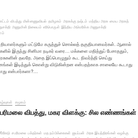
ாட்டம்
விபத்து
மின்னணுவியல்
தமிழகம்
அரசுக்கு நஷ்டம்
மத்திய அரசு
மைய அரசுத்
ுசக்தி
அணுமின் நிலையம்
எரிபொருள்
இந்திய அமெரிக்க அணுசக்தி
ளம்
ொறியாளர்களும் மட்டுமே கருத்துச் சொல்லத் தகுதியானவர்கள். ஆனால்
்களில் இருந்து சினிமா நடிகர் வரை… மக்களை மதித்துப் பேசாததும்,
அரசுகளின் தவறே. அதை இப்பொழுதும் கூட நிவர்த்தி செய்து
ங்கள் இடித்துக் கொன்று விடுகின்றன என்பதற்காக சாலையே கூடாது
டாது என்பார்களா?…
கழ்வுகள்
சமூகம்
பரிமலை விபத்து, மகர விளக்கு: சில எண்ணங்கள்
சீர்கேடு
சபரிமலை
பக்தர்கள்
மத நம்பிக்கைகள்
ஐயப்பன்
அரசு இயந்திரங்கள்
வழக்கு