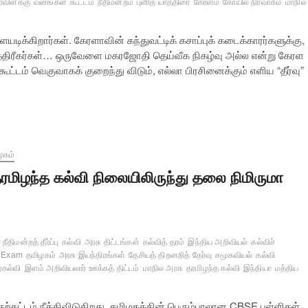
ரவிளக்கு
வனங்கள்
கூட்டம்
நீதிமன்றம்
புனித யாத்திரை
கேரளம்
கோயில் நிர்வாகம்
மாநில
்கிறார்கள். கேரளாவின் கந்துவட்டிக் கசாப்புக் கடைக்காரர்களுக்கு,
யாத்திரீகர்கள்… ஒருவேளை மகரஜோதி தெய்வீக நிகழ்வு அல்ல என்று கேரள
ூட்டம் வெகுவாகக் குறைந்து விடும், எல்லா பிரசினைக்கும் எளிய “தீர்வு”
ூகம்
ரமிழந்த கல்வி நிலையிலிருந்து தலை நிமிருமா
 நீதிமன்றத் தீர்ப்பு
கல்வி
அரசு திட்டங்கள்
கல்வித் தரம்
இந்திய அறிவியல்
கல்விச்
h Exam
தமிழகம்
அரசு இயந்திரங்கள்
தேசியத் திறனறித் தேர்வு
சமூகவியல்
கல்வி
்கல்வி
இளம் அறிவியலார் ஊக்கத் திட்டம்
மாநில அரசு
தரமிழந்த கல்வி
இந்தியா
மத்திய
்டம் நீக்கிவிடுகிறது. தமிழகத்தின் பெரும்பாலான CBSE பள்ளிகள்