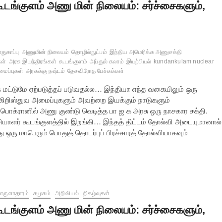
ூடங்குளம் அணு மின் நிலையம்: சர்ச்சைகளும்,
துகாப்பு
அணுமின் நிலையம்
தொழில்நுட்பம்
இந்திய அமெரிக்க அணுசக்தி
ள்
அரசு இயந்திரங்கள்
கூடங்குளம்
அப்துல் கலாம்
இயற்பியல்
kundankulam nuclear
மைப்புகள்
அரசுக்கு நஷ்டம்
தேசவிரோத பேச்சுக்கள்
க மட்டுமே ஏற்படுத்தப் படுவதல்ல… இந்தியா எந்த வகையிலும் ஒரு
றிஸ்துவ அமைப்புகளும் அவற்றை இயக்கும் நாடுகளும்
ி பொக்ரானில் அணு குண்டு வெடித்த பா ஜ க அரசு ஒரு நாசகார சக்தி.
ாளர் கூடங்குளத்தில் இறங்கி… இந்தத் திட்டம் தோல்வி அடையுமானால்
து ஒரு மாபெரும் பொதுத் தொடர்புப் பிரச்சாரத் தோல்வியாகவும்
ருளாதாரம்
சமூகம்
அறிவியல்
நிகழ்வுகள்
ூடங்குளம் அணு மின் நிலையம்: சர்ச்சைகளும்,