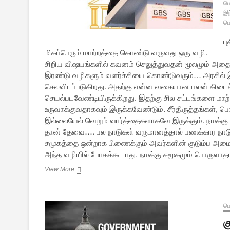
பொ
இந
பொ
ப
மிகப்பெரும் மாற்றத்தை கொண்டு வருவது ஒரு வழி.
சிறிய விஷயங்களில் கவனம் செலுத்துவதன் மூலமும் அதை
இரண்டு வழிகளும் வளர்ச்சியை கொண்டுவரும்… அரசில் இர
செலவிடப்படுகிறது. அதற்கு என்ன வகையான பலன் கிடைக
செயல்படவேண்டியிருக்கிறது. இதற்கு சில சட்டங்களை மாற
உருவாக்குவதாகவும் இருக்கவேண்டும். சீர்திருத்தங்கள், 
இல்லையேல் வெறும் வார்த்தைகளாகவே இருக்கும். நமக்கு உற
தான் தேவை…. பல நாடுகள் வருமானத்தால் பணக்கார நாட
சமூகத்தை ஒன்றாக பிணைக்கும் அவர்களின் குடும்ப அமைப
அந்த வழியில் போகக்கூடாது. நமக்கு சமூகமும் பொருளா
எனது
View More
அரசின்
பொருளாதார
வளர்ச்சிக்
கொள்கைகள்:
பொ
பிரதமர்
க
மோதி