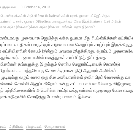
ச.திருமலை
October 4, 2013
டெமாக்ரடிக் கட்சி
அமெரிக்கா
ரிபப்ளிகன் கட்சி
பராக் ஒபாமா
பட்ஜெட்
அரசு
ட்டங்கள்
யு.எஸ்.
ஒபாமா
அமெரிக்க பாராளுமன்றம்
அரசு இயந்திரங்கள்
நிதி
அதிபர்
பாமா
அமெரிக்க வாழ்க்கை
அமெரிக்க ஊடகங்கள்
அரசு நிர்வாகம்
ரண்டாவது முறையாக ஜெயித்து வந்த ஒபாமா மீது ரிபப்ள்கிக்கன் கட்சியி
ிப்படைவாதிகள் பலருக்கும் கடுமையான வெறுப்பும் காழ்ப்பும் இருக்கிறது
கன் கட்சியினரின் கோபம் இன்னும் பலமாக இருக்கிறது. ஆரம்பம் முதலாகவ
ுள்ளனர். . ஒபாமாவின் மருத்துவக் காப்பீட்டுத் திட்டத்தை
ப்பினர்கள் தங்களுக்கு இருக்கும் சொற்ப மெஜாரிட்டியைக் கொண்டு
ுகிறார்கள்….. எந்தவொரு செலவுக்குமான நிதி ஆதாரம் அளிக்கப்
 முடிவுக்கு வரும் வரை ஒரு சில பணியாளர்கள் தவிர பிறர் வேலைக்கு வர
். பின்னால் சொல்லி அனுப்புகிறோம் என்று கட்டாய சம்பளமில்லாத விடுமுறை
தமிழ் பத்திரிகைகளின் அமெரிக்க நாட்டு வல்லுனர்கள் எழுதுவது போல எவரு
மஞ்சக் கடுதாசிக் கொடுத்து போண்டியாகவும் இல்லை….
ூகம்
அறிவியல்
நிகழ்வுகள்
பொருளாதாரம்