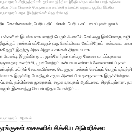
ருளாதாரம்
சீர்திருத்தங்கள்
தூய்மை இந்தியா
இந்திய அரசு
ஸ்வச்ச பாரத்
எதிகால
்தியா
அரசு நிர்வாகம்
பொருளாதார வளர்ச்சி
நல்லாட்சி
வறுமை ஒழிப்பு
இந்திய
ருளாதாரம்
அரசு இயந்திரங்கள்
பிரதமர் மோதி
ுதிய கொள்கைகள், பெரிய திட்டங்கள், பெரிய கட்டமைப்புகள் மூலம்
 மக்களின் இயக்கமாக மாற்றி பெரும் அளவில் செய்வது இன்னொரு வழி.
ுக்கும் நாங்கள் எப்போதும் ஒரு கேள்வியை கேட்கிறோம், எவ்வளவு பண
்கிறது? இதற்கு அரசு அலுவலகங்கள் திறமையாக
்ற வேண்டி இருக்கிறது… முன்னேற்றம் என்பது வேலை வாய்ப்புகளை
பொருளாதார வளர்ச்சி, முன்னேற்றம் என்பவை எல்லாம் வேலைவாய்ப்புகள்
்பத்தி மட்டும் தேவையில்லை, வெகுஜன மக்கள் செய்யும் பெரும் உற்பத்த
ுகளாக இருக்கிற போதிலும் சமூக அமைப்பில் ஏழைகளாக இருக்கின்றன.
்புகள், நம்பிக்கை முறைகள், சமூக உறவுகள் ஆகியவை சிதறியுள்ளன. நா
தாரமும் இணைந்து செயல்படுதல் வேண்டும்…
ருளாதாரம்
அரசியல்
ுரங்குகள் கைகளில் சிக்கிய அமெரிக்கா