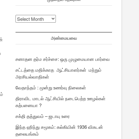
முந்தைய
பதிவுகள்
அண்மையவை
ன்
.
ே
சனாதன தர்ம சர்ச்சை: ஒரு முழுமையான பார்வை
சட்டத்தை மதிக்காத ஆட்சியாளர்கள் மற்றும்
அரசியல்வாதிகள்
வேதாந்தம் : மூன்று உணர்வு நிலைகள்
ம்
திராவிட மாடல் ஆட்சியில் நடைபெற்ற ஊழல்கள்
கற்பனையா ?
சக்தி தத்துவம் – ஜடாயு உரை
இந்த ஹிந்து சமூகம்: கல்கியின் 1936 விகடன்
தலையங்கம்