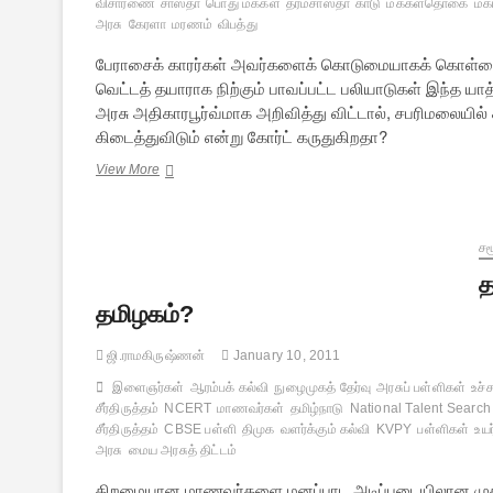
விசாரணை
சாஸ்தா
பொது மக்கள்
தர்மசாஸ்தா
காடு
மக்கள்தொகை
மக
அரசு
கேரளா
மரணம்
விபத்து
பேராசைக் காரர்கள் அவர்களைக் கொடுமையாகக் கொள்ளையடிக
வெட்டத் தயாராக நிற்கும் பாவப்பட்ட பலியாடுகள் இந்த 
அரசு அதிகாரபூர்வ்மாக அறிவித்து விட்டால், சபரிமலையில் க
கிடைத்துவிடும் என்று கோர்ட் கருதுகிறதா?
சபரிமலை
View More
விபத்து,
மகர
விளக்கு:
சில
சம
எண்ணங்கள்
த
தமிழகம்?
ஜி.ராமகிருஷ்ணன்
January 10, 2011
இளைஞர்கள்
ஆரம்பக் கல்வி
நுழைமுகத் தேர்வு
அரசுப் பள்ளிகள்
உச்ச
சீர்திருத்தம்
NCERT
மாணவர்கள்
தமிழ்நாடு
National Talent Searc
சீர்திருத்தம்
CBSE பள்ளி
திமுக
வளர்க்கும் கல்வி
KVPY
பள்ளிகள்
உயர
அரசு
மைய அரசுத் திட்டம்
திறமையான மாணவர்களை மனப்பாட அடிப்படையிலான முதற்கட