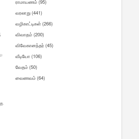
ராமாயணம்
(95)
வரலாறு
(441)
வழிகாட்டிகள்
(266)
ி
விவாதம்
(200)
விவேகானந்தர்
(45)
லு
வீடியோ
(106)
வேதம்
(50)
வைணவம்
(64)
்த