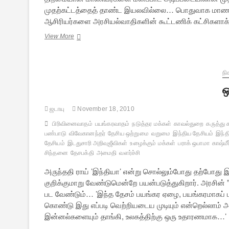
முதற்கட்டத்தைத் தாண்ட இயலவில்லை… பொதுவாக மாணவ
ஆசிரியர்களை அரசியல்வாதிகளின் கூட்டணிக் கட்சிகளாக்கு
தரமிழந்த
View More
கல்வி
நிலையிலிருந்து
தலை
நிமிருமா
நி
தமிழகம்?
ஒ
ஜடாயு
November 18, 2010
பிரிவினைவாதம்
பயங்கரவாதம்
நடுத்தர மக்கள்
காவல்துறை
கருத்து ச
பண்பாடு
விவேகானந்தர்
தேசிய ஒற்றுமை
வறுமை
இந்திய தேசியம்
இந்த
தேசியம்
இடதுசாரி அறிவுஜீவிகள்
உழைக்கும் மக்கள்
பராக் ஒபாமா
காஷ்மீர
சிந்தனை
தேசபக்தி
அமைதி
வளர்ச்சி
அருந்ததி ராய் ’இந்தியா’ என்று சொல்லும்போது தற்போது இ
குறிக்குமாறு வேண்டுமென்றே பயன்படுத்துகிறார். அரசின் 
பட வேண்டும்… ’இந்த தேசம் பயங்கர ஏழை, பயங்கரமாகப் 
கொண்டு இது எப்படி வெற்றியடைய முடியும் என்றெல்லாம் 
இன்னல்களையும் தாங்கி, உலகத்திற்கு ஒரு உதாரணமாக…’