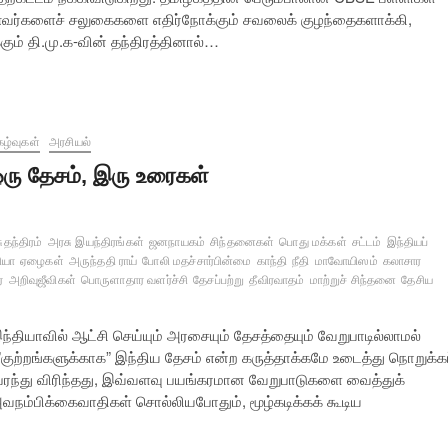
ர்களைச் சலுகைகளை எதிர்நோக்கும் சவலைக் குழந்தைகளாக்கி,
ம் தி.மு.க-வின் தந்திரத்தினால்…
கழ்வுகள்
அரசியல்
ரு தேசம், இரு உரைகள்
ுதந்திரம்
அரசு இயந்திரங்கள்
ஜனநாயகம்
சிந்தனைகள்
பொது மக்கள்
சட்டம்
இந்தியப்
ியா
ஏழைகள்
அருந்ததி ராய்
போலி மதச்சார்பின்மை
காந்தி
நீதி
மாவோயிஸம்
கலாசார
்
அறிவுஜீவிகள்
பொருளாதார வளர்ச்சி
தேசப்பற்று
தீவிரவாதம்
மாற்றுச் சிந்தனை
தேசிய
ந்தியாவில் ஆட்சி செய்யும் அரசையும் தேசத்தையும் வேறுபாடில்லாமல்
”குற்றங்களுக்காக” இந்திய தேசம் என்ற கருத்தாக்கமே உடைத்து நொறுக்க
பரந்து விரிந்தது, இவ்வளவு பயங்கரமான வேறுபாடுகளை வைத்துக்
அவநம்பிக்கைவாதிகள் சொல்லியபோதும், மூழ்கடிக்கக் கூடிய