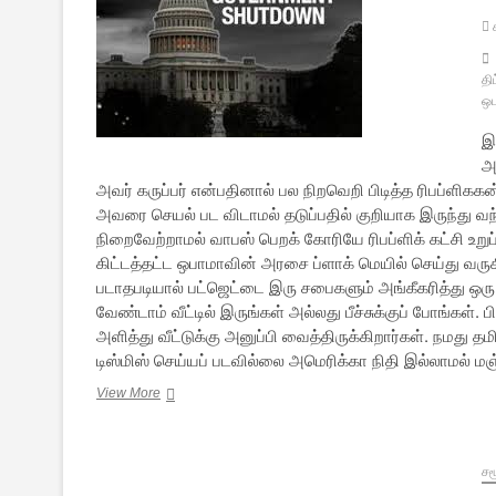
உரை
தி
ஒ
இ
அட
அவர் கருப்பர் என்பதினால் பல நிறவெறி பிடித்த ரிபப்ளிக
அவரை செயல் பட விடாமல் தடுப்பதில் குறியாக இருந்து வந்த
நிறைவேற்றாமல் வாபஸ் பெறக் கோரியே ரிபப்ளிக் கட்சி உறு
கிட்டத்தட்ட ஒபாமாவின் அரசை ப்ளாக் மெயில் செய்து வர
படாதபடியால் பட்ஜெட்டை இரு சபைகளும் அங்கீகரித்து ஒரு
வேண்டாம் வீட்டில் இருங்கள் அல்லது பீச்சுக்குப் போங்கள
அளித்து வீட்டுக்கு அனுப்பி வைத்திருக்கிறார்கள். நமது 
டிஸ்மிஸ் செய்யப் படவில்லை அமெரிக்கா நிதி இல்லாமல் 
குரங்குகள்
View More
கைகளில்
சிக்கிய
அமெரிக்கா
சம