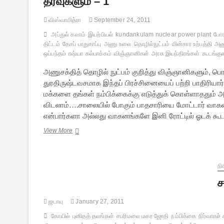
தீர்வுகளும் – 1
விஸ்வாமித்ரா
September 24, 2011
அப்துல் கலாம்
இயற்பியல்
kundankulam nuclear power plant
போர
திட்டம்
தேசப் பாதுகாப்பு
அணு உலை
தொழில்நுட்பம்
மின்சார உற்பத்தி
அண
ஒப்பந்தம்
ரஷ்யா
கல்பாக்கம்
விஞ்ஞானிகள்
அரசு இயந்திரங்கள்
கூடங்கு
அணுசக்தித் தொழில் நுட்பம் குறித்து விஞ்ஞானிகளும், ப
துரதிருஷ்டவசமாக இந்தப் பிரச்சினையைப் பற்றி பாதிரியார
மக்களை தங்கள் நம்பிக்கைக்கு எடுத்துக் கொள்ளாததும் 
விடலாம்….சாலையில் போகும் பாதசாரியை மோட்டார் வாகன
என்பார்களா அல்லது வாகனங்களே இனி ரோட்டில் ஓடக் கூ
கூடங்குளம்
View More
அணு
மின்
நிலையம்:
சர்ச்சைகளும்,
நி
தீர்வுகளும்
ச
–
1
ஜடாயு
January 27, 2011
கோயில்
புனிதத் தலங்கள்
சபரிமலை மகர ஜோதி
நம்பிக்கை
நிர்வாகச் 