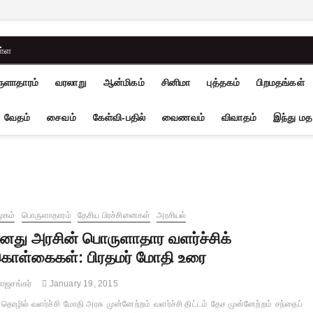
ள்ள
ுளாதாரம்
வரலாறு
ஆன்மிகம்
சினிமா
புத்தகம்
பிறமதங்கள்
வேதம்
சைவம்
கேள்வி-பதில்
வைணவம்
விவாதம்
இந்து மத
ூகம்
பொருளாதாரம்
தேசிய பிரச்சினைகள்
அரசியல்
னது அரசின் பொருளாதார வளர்ச்சிக்
ொள்கைகள்: பிரதமர் மோதி உரை
ாஜசங்கர்
January 19, 2015
தொழில் வளர்ச்சி
மோதி அரசு
முன்னேற்றம்
வளர்ச்சி திட்டம்
தேச முன்னேற்றம்
சந்தைப்