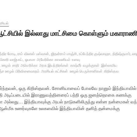
சியல்
ட்சியில் இல்லாது மாட்சிமை கொள்ளும் மகாராண
்திர மோடி, ராம் விலாஸ் பஸ்வான், ஜிதன்ராம் மாஞ்சி, உப்பேந்திர குஷ்வாஹா, நிதிஷ்குமார், லா
பிகாரி வாஜ்பாய்,
ஒபாமா
அமேரிக்கா
காலனியம்
உளவு
்ட ஊழல்
சாதி
அமெரிக்கா
அரசு இயந்திரங்கள்
காஷ்மீர்
வழக்குகள்
இஸ்லாமிய
்ச ஊழல்
பிரிவினைவாதம்
அரசியல் கட்சிகள்
ஊழல் பெருச்சாளிகள்
கிறிஸ்தவ
்ந்தவன், ஒரு கிறிஸ்தவன். சோனியாவைப் போலவே நானும் இந்தியாவில்
ாதி அடிப்படையில் இராணுவத்தினரைப் பற்றி ஒரு ஜனத்தொகை கணக்கு
ா அல்லது… இந்தியாவுக்கு அயல் நாடுகளிலிருந்து என்ன நன்மைகள் வந
க ஆன்மீக உணர்வுகளே உலகளவில் இந்தியாவின் தனித் தன்மைக்கு