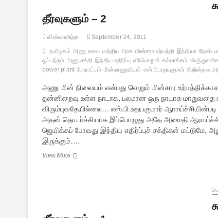
க
தீர்வுகளும் – 2
விஸ்வாமித்ரா
September 24, 2011
தமிழகம்
அணு உலை
மத்திய அரசு
மின்சார உற்பத்தி
இந்தியா
தேசப் பா
ஒப்பந்தம்
அணுசக்தி
இந்திய எதிர்ப்பு
எரிபொருள்
கல்பாக்கம்
விஞ்ஞானிக
power plant
போராட்டம்
மின்னணுவியல்
எஸ்.பி.உதயகுமார்
கிறிஸ்தவ அ
அணு மின் நிலையம் என்பது வெறும் மின்சார உற்பத்திக்கா
தன்னிறைவு உள்ள நாடாக, பலமான ஒரு நாடாக மாறுவதை கி
விரும்புவதேயில்லை… எஸ்.பி.உதயகுமார் ஆராய்ச்சியின்பட
அதன் தொடர்ச்சியாக இப்பொழுது அதே அமைதி ஆராய்ச்சிய
ஜெயிக்கப் போவது இந்திய எதிர்ப்புச் சக்திகள் மட்டுமே, அ
இருக்கும்….
கூடங்குளம்
View More
அணு
மின்
நிலையம்:
சர்ச்சைகளும்,
பொ
தீர்வுகளும்
க
–
2