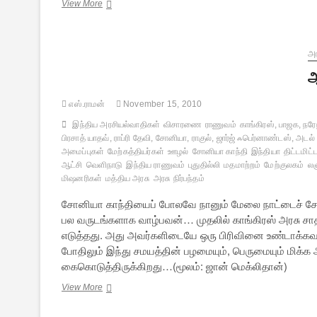
ஒரு
View More
தேசம்,
இரு
உரைகள்
அர
ஆ
எஸ்.ராமன்
November 15, 2010
இந்திய அரசியல்வாதிகள்
விசாரணை
ராணுவம்
காங்கிரஸ், பாஜக, நரேந
பிரசாத் யாதவ், ராப்ரி தேவி, சோனியா, ராகுல், ஜார்ஜ் ஃபெர்னாண்டஸ், அடல் 
அமைப்புகள்
மேற்கத்தியர்கள்
ஊழல்
சோனியா காந்தி
இந்தியா
திட்டமிட
ஆட்சி
வெளிநாடு
இந்திய ராணுவம்
புதுதில்லி
மதமாற்றம்
மேற்குலகம்
லஞ
மிஷனரிகள்
மத்திய அரசு
அரசு நிர்பந்தம்
சோனியா காந்தியைப் போலவே நானும் மேலை நாட்டைச் சேர
பல வருடங்களாக வாழ்பவன்… முதலில் காங்கிரஸ் அரசு ச
எடுத்தது. அது அவர்களிடையே ஒரு பிரிவினை உண்டாக்கவ
போதிலும் இந்து சமயத்தின் பழமையும், பெருமையும் மிக்
கைகொடுத்திருக்கிறது…(மூலம்: ஜான் மெக்லிதான்)
ஆட்சியில்
View More
இல்லாது
மாட்சிமை