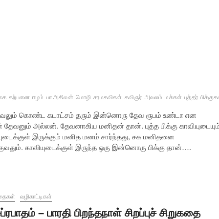
கை
கற்பனை
ஈழம்
பா.அகிலன்
மொழி
சரமகவிகள்
கவிஞர்
அவலம்
மக்கள்
புத்தர்
பிக்குக
முருவலும் கொண்ட கடாட்சம் தரும் இன்னொரு தேவ ரூபம் உண்டா என
் தேவனும் அல்லன். தேவனாகிய மனிதன் தான். புத்த பிக்கு காவியுடையும
ுடைக்குள் இருக்கும் மனித மனம் சார்ந்தது, சக மனிதனை
குவதும். காவியுடைக்குள் இருந்த ஒரு இன்னொரு பிக்கு தான்….
தைகள்
வழிகாட்டிகள்
ுப்ரபாதம் – பாரதி பிறந்தநாள் சிறப்புச் சிறுகதை