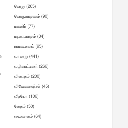
பொது
(265)
பொருளாதாரம்
(90)
மகளிர்
(77)
மஹாபாரதம்
(34)
ராமாயணம்
(95)
வரலாறு
(441)
ள்
அரசியல்
பேரழிவு
வழிகாட்டிகள்
(266)
்
விவாதம்
(200)
விவேகானந்தர்
(45)
வீடியோ
(106)
வேதம்
(50)
வைணவம்
(64)