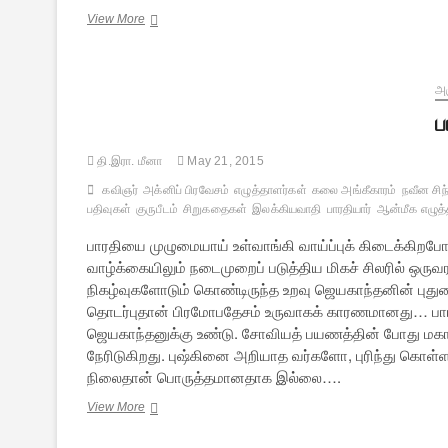
கம்பனும்
View More
காளிதாசனும்
அஞ
ப
தி.இரா. மீனா
May 21, 2015
கவிஞர்
அக்னிப் பிரவேசம்
எழுத்தாளர்கள்
கலை அங்கீகாரம்
நவீன சி
பதிவுகள்
குருபீடம்
சிறுகதைகள்
இலக்கியவாதி
பாரதியார்
ஆன்மீக எழுத்
பாரதியை முழுமையாய் உள்வாங்கி வாய்ப்புக் கிடைக்கிறபோ
வாழ்க்கையிலும் நடைமுறைப் படுத்திய மிகச் சிலரில் ஒரு
நிகழ்வுகளோடும் கொண்டிருந்த உறவு ஜெயகாந்தனின் புதுமை ,
தொடர்புதான் பிரமோபதேசம் உருவாகக் காரணமானது… பாரத
ஜெயகாந்தனுக்கு உண்டு. சோவியத் பயணத்தின் போது மகாக
நேரிடுகிறது. புஷ்கினை அறியாத வர்களோ, புரிந்து கொள
நிலைதான் பொருத்தமானதாக இல்லை….
பாரதி
View More
மரபில்
ஜெயகாந்தன்