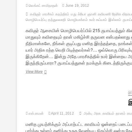
வெங்கட் சாமிநாதன்
June 19, 2012
கவிஞர்
பாரசீகம்
சுதந்திரம்
மது
க்ரியா
ஞானி
கவிமணி தேசிக விநாய
மொழிபெயர்ப்பு
தத்துவவாதி
மொழியாக்கம்
உமர் கய்யாம்
இஸ்லாம்
ருபாய்
கவிஞர் ஆசையின் மொழிபெயர்ப்பில் 215 ருபாய்யத்தும் கிட
மாதுவும் கவிதையும் தான் மகிழ்ச்சி தருவன என்பதல்லாது
நீதிமான்களே, நீங்கள் குடிப்பது மனித இரத்தத்தை, நாங்கள
யார் அதிக ரத்த வெறி பிடித்தவர்கள்?… ஒவ்வொரு பிரிவுக
இருக்கிறேன்… இன்று அதே பாரசீகத்தில் உமர் இன்றைய அய
இருந்திருப்பாரா? ருபாய்யத்துகள் நமக்குக் கிடைத்திருக்
உமர்
View More
கய்யாமின்
ருபாய்யத்
இந
இ
எஸ்.ராமன்
April 11, 2012
அன்பு
அரசு
காவியம்
தானம்
ராம
மனித முயற்சிக்கும் அப்பாற்பட்ட காவியம் ஒன்றைப் படைப்
பார்த்து உள்ளம் கனிந்து உருக வேண்டிய நிகழ்ச்சி ஒன்று