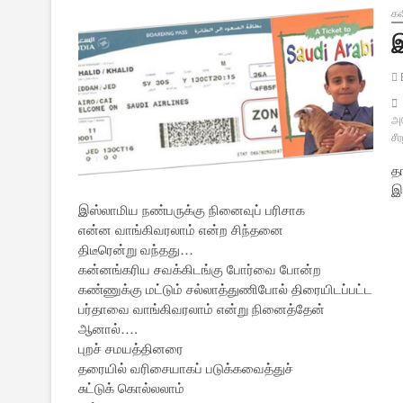
க
இ
அர
சீ
தா
இ
இஸ்லாமிய நண்பருக்கு நினைவுப் பரிசாக
என்ன வாங்கிவரலாம் என்ற சிந்தனை
திடீரென்று வந்தது…
கன்னங்கரிய சவக்கிடங்கு போர்வை போன்ற
கண்ணுக்கு மட்டும் சல்லாத்துணிபோல் திரையிடப்பட்ட
பர்தாவை வாங்கிவரலாம் என்று நினைத்தேன்
ஆனால்….
புறச் சமயத்தினரை
தரையில் வரிசையாகப் படுக்கவைத்துச்
சுட்டுக் கொல்லலாம்