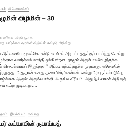
ொடர்
விவேகானந்தர்
ழுமின் விழிமின் – 30
 வலிமை
புத்தர்
பூரண
ீதை
வாழ்க்கை
எழுமின் விழிமின்
கவிஞர்
கிறிஸ்து
ுகளை அக்கணமே மூடிக்கொண்டு கடலின் அடிமட்டத்துக்குப் பாய்ந்து சென்று
முத்தாக வளர்க்கக் காத்திருக்கின்றன. நாமும் அதுபோலவே இருக்க
கிடைக்காமல் இருந்ததா? அப்படி ஏற்பட்டிருக்க முடியாது. ஏனெனில்
ருந்தது. அதுதான் உனது தலையில், ‘கண்கள்’ என்று அழைக்கப்படுகிற
க்கை ஆகும்; அதுவே சக்தி. அதுவே வீரியம். அது இல்லாமல் அறிவுத்
ளை எய்த முடியாது….
த்தகம்
இலக்கியம்
கவிதை
மர் கய்யாமின் ருபாய்யத்