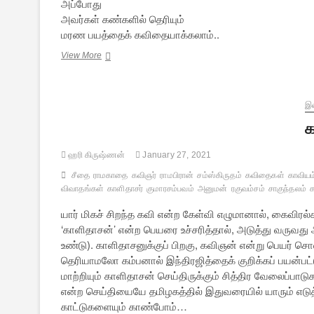
அப்போது
அவர்கள் கண்களில் தெரியும்
மரண பயத்தைக் கவிதையாக்கலாம்..
இஸ்லாமிய
View More
நண்பருக்கு
நினைவுப்
பரிசாக..
(கவிதை)
இல
க
ஹரி கிருஷ்ணன்
January 27, 2021
சீதை
ராமகாதை
கவிஞர்
ராமபிரான்
சம்ஸ்கிருதம்
கவிதைகள்
காவியம
விவாதங்கள்
காளிதாசர்
குமாரசம்பவம்
அனுமன்
ரகுவம்சம்
சாகுந்தலம்
யார் மிகச் சிறந்த கவி என்ற கேள்வி எழுமானால், கைவிரல்
‘காளிதாசன்’ என்ற பெயரை உச்சரித்தால், அடுத்து வருவது
உண்டு). காளிதாசனுக்குப் பிறகு, கவிஞன் என்று பெயர்
தெரியாமலோ கம்பனால் இந்திரஜித்தைக் குறிக்கப் பயன்பட்டுள்
மாற்றியும் காளிதாசன் செய்திருக்கும் சித்திர வேலைப்பா
என்ற செய்தியையே தமிழகத்தில் இதுவரையில் யாரும் எடுத்
காட்டுகளையும் காண்போம்…