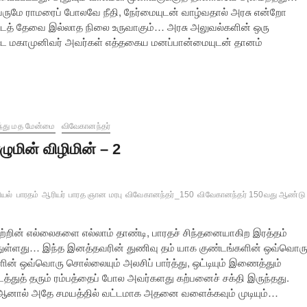
வருமே ராமரைப் போலவே நீதி, நேர்மையுடன் வாழ்வதால் அரசு என்றோ
கூடத் தேவை இல்லாத நிலை உருவாகும்… அரசு அலுவல்களின் ஒரு
்ட மகாமுனிவர் அவர்கள் எத்தகைய மனப்பான்மையுடன் தானம்
்து மத மேன்மை
விவேகானந்தர்
ழுமின் விழிமின் – 2
யல்
பாரதம்
ஆரியர்
பாரத ஞான மரபு
விவேகானந்தர்_150
விவேகானந்தர் 150வது ஆண்டு
ற்றின் எல்லைகளை எல்லாம் தாண்டி, பாரதச் சிந்தனையாகிற இரத்தம்
ய்ந்துள்ளது… இந்த இனத்தவரின் துணிவு தம் யாக குண்டங்களின் ஒவ்வொர
ின் ஒவ்வொரு சொல்லையும் அலசிப் பார்த்து, ஒட்டியும் இணைத்தும்
ைத்துத் தரும் ரம்பத்தைப் போல அவர்களது கற்பனைச் சக்தி இருந்தது.
ும். ஆனால் அதே சமயத்தில் வட்டமாக அதனை வளைக்கவும் முடியும்…