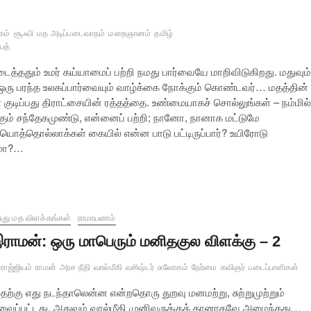
கம்
சூஃபி
மத அடிப்படைவாதம்
மறைஞானம்
தமிழ்
யத்
ைத்ததும் உமர் கய்யாமைப் பற்றி நமது பார்வையே மாறிவிடுகிறது. மதுவும்
 ஒரு பரந்த உலகப்பார்வையும் வாழ்க்கை நோக்கும் கொண்டவர்… மதத்தின்
் குடிப்பது திராட்சையின் ரத்தத்தை. உண்மையாகச் சொல்லுங்கள் – நம்மில்
்கும் சந்தேகமுண்டு, என்னைப் பற்றி; நானோ, நானாக மட்டுமே
ொத்தொல்லாக்கள் கையில் என்ன பாடு பட்டிருப்பார்? உயிரோடு
குமா?…
்து மத விளக்கங்கள்
ராமாயணம்
ராமன்: ஒரு மாபெரும் மனிதகுல விளக்கு – 2
ராஜ்ஜியம்
ராமன்
அரச நீதி
வால்மீகி
வசிஷ்டர்
சுலோகம்
நேர்மை
கவிஞர்
படைப்பாளிகள்
பதற்கு எது நடந்தாலென்ன என்றதொரு துறவு மனமற்று, சுற்றுமுற்றும்
 தேவைப்பட்டது. அதுவும் வால்மீகி முனிவருக்குத் தானாகவே அமைந்தது…