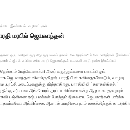
்சலி
இலக்கியம்
வழிகாட்டிகள்
ாரதி மரபில் ஜெயகாந்தன்
ந்தனை
ஒரு மனிதன் ஒரு வீடு ஒரு உலகம்
நாவல்
சில நேரங்களில் சில மனிதர்கள்
இலக்கியப
தாளர்
அஞ்சலி
சுப்பிரமணிய பாரதி
ஜெயகாந்தன்
மகாகவி பாரதி
நவீன இலக்கியம்
தெல்லாம் மேற்கோளாக்கி அவர் கருத்துக்களை படைப்பிலும்,
வராக ஜெயகாந்தன் விளங்குகிறார். பாரதியின் கவிதைகளோடும், வாழ்வு
புரட்சி படைப்புகளுக்கு வித்தாகிறது. பாரதியின் ’ கனகலிங்கத் ’
ிக்கு சரியான அங்கீகாரம் தரப் படவில்லை என்ற ஆழமான குறையும்
வி புஷ்கினை ரஷ்ய மக்கள் போற்றும் நிலையை ஜெயகாந்தன் பார்க்க
்ளாதவர்களோ அங்கில்லை. ஆனால் பாரதியை நாம் உலகத்திற்குக் காடடுகி