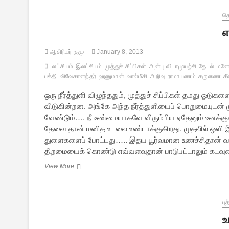
த
எ
ஆசிரியர் குழு
January 8, 2013
லட்சியம்
இலட்சியம்
முத்துச் சிப்பிகள்
அன்பு
விடாமுயற்சி
தேடல்
மனோ
பக்தி
விவேகானந்தர்
ஹனுமான்
வால்மீகி
அறிவு
ராமாயணம்
கருணை
க
ஒரு நீர்த்துளி விழுந்ததும், முத்துச் சிப்பிகள் தமது ஓட
விடுகின்றன. அங்கே அந்த நீர்த்துளியைப் பொறுமையுடன் 
வேண்டும்…. நீ உண்மையாகவே விரும்பிய ஏதேனும் உனக்குக் 
தேவை தான் மனித உடலை உண்டாக்குகிறது. முதலில் ஒளி இ
துளைகளைப் போட்டது….. இதய பூர்வமான உணச்சிதான் வாழ்
திறமையைக் கொண்டு எவ்வளவுதான் பாடுபட்டாலும் கடவு
எழுமின்
View More
விழிமின்
–
30
பு
உ