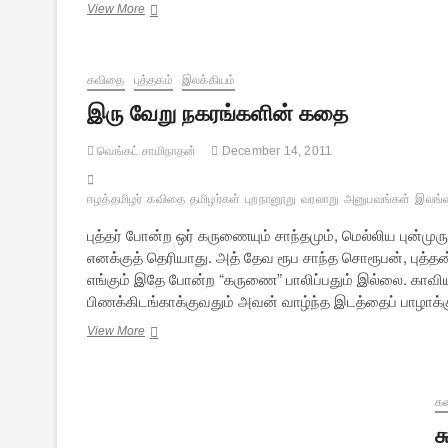
எழுமின்
View More
விழிமின்
–
2
கவிதை
புத்தகம்
இலக்கியம்
இரு வேறு நகரங்களின் கதை
வெங்கட் சாமிநாதன்
December 14, 2011
ஈழத்தமிழர்
கவிதை
தமிழர்கள்
புறநானூறு
வரலாறு
அனுபவங்கள்
இலங்
புத்தர் போன்ற ஒர் கருணையும் சாந்தமும், மெல்லிய புன்
எனக்குத் தெரியாது. அத் தேவ ரூப சாந்த சொரூபன், புத்தன
எங்கும் இதே போன்ற “கருணை” பாலிப்பதும் இல்லை. காவிய
பிணக்கிடங்காக்குவதும் அவன் வாழ்ந்த இடத்தைப் பாழாக்
இரு
View More
வேறு
நகரங்களின்
கதை
க
ச