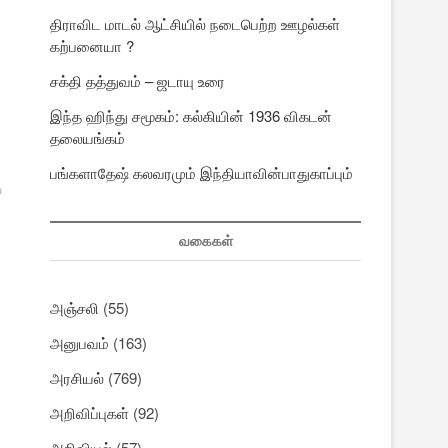
திராவிட மாடல் ஆட்சியில் நடைபெற்ற ஊழல்கள்
கற்பனையா ?
சக்தி தத்துவம் – ஜடாயு உரை
இந்த ஹிந்து சமூகம்: கல்கியின் 1936 விகடன்
தலையங்கம்
பங்களாதேஷ் கலவரமும் இந்தியாவின்பாதுகாப்பும்
்
வகைகள்
அஞ்சலி
(55)
அனுபவம்
(163)
ற
அரசியல்
(769)
அறிவிப்புகள்
(92)
அறிவியல்
(57)