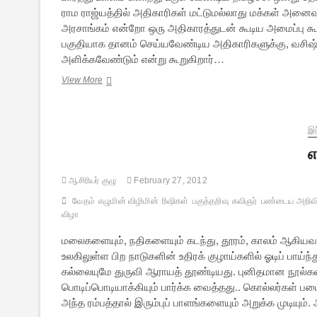
ராம ராஜ்யத்தில் அதிகாரிகள் மட்டுமல்லாது மக்கள் அனை
அரசாங்கம் என்றோ ஒரு அதிகாரத்துடன் கூடிய அமைப்பு 
பகுதியாக தானம் செய்யவேண்டிய அதிகாரிகளுக்கு, வசிஷ
அளிக்கவேண்டும் என்று கூறுகிறார்…
இராமன்:
View More
ஒரு
மாபெரும்
மனிதகுல
விளக்கு
இந
–
எ
2
ஆசிரியர் குழு
February 27, 2012
வேதம்
எழுமின் விழிமின்
ரிஷிகள்
பகுத்தறிவு
கவிஞர்
பண்டைய அறிவி
விழா
மலைகளையும், நதிகளையும் கடந்து, தூரம், காலம் ஆகியவ
உலகிலுள்ள பிற நாடுகளின் உதிரக் குழாய்களில் ஓடிப் பா
கல்லையுமே துருவி ஆராயத் தூண்டியது. புனிதமான நூல்கள
பொடிப்பொடியாக்கியும் பார்க்க வைத்தது.. கொல்லர்கள் பட
அந்த ரம்பத்தால் இரும்புப் பாளங்களையும் அறுக்க முடிய