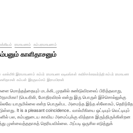
க்கியம்
ராமாயணம்
கம்பராமாயணம்
ம்பனும் காளிதாசனும்
்
வால்மீகி இராமாயணம்
கம்பர்
ராமாயண வடிவங்கள்
கவிச்சக்கரவர்த்தி கம்பர்
ராமாயண
காளிதாசன்
கம்பன்
இரகுவம்சம்
இராமபிரான்
களை மொத்தத்தையும் மடக்கி, முதலில் சுண்டுவிரலைப் பிரித்தவாறு,
 அநாமிகா! (பெயரிலி, மோதிரவிரல் என்று இரு பொருள் இச்சொல்லுக்கு
 சொல்லவே யாருமில்லை என்ற பொருள்பட அமைந்த இந்த ஸ்லோகம், தெரிந்த
ளது. It is a pleasant coincidence.. வால்மீகியை ஒட்டியும் வெட்டியும்
டுகளில் பல, கம்பனுடைய காவிய அமைப்புக்கு வித்தாக இருந்திருக்கின்றன
து முன்வைத்ததாகத் தெரியவில்லை. அப்படி ஒருசில எடுத்துக்