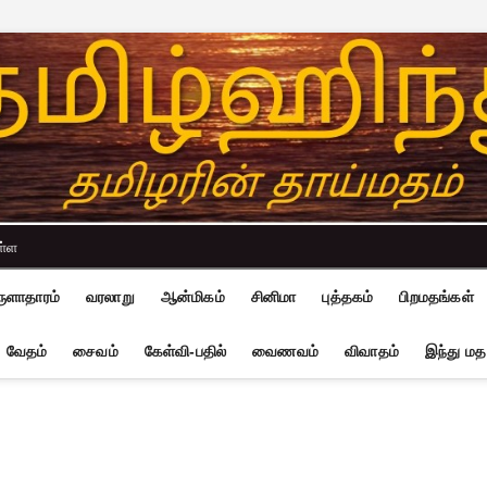
ள்ள
ுளாதாரம்
வரலாறு
ஆன்மிகம்
சினிமா
புத்தகம்
பிறமதங்கள்
வேதம்
சைவம்
கேள்வி-பதில்
வைணவம்
விவாதம்
இந்து மத